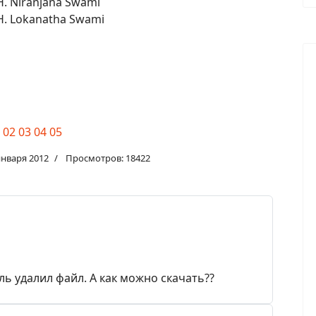
H. Niranjana Swami
H. Lokanatha Swami
02
03
04
05
января 2012
Просмотров: 18422
ль удалил файл. А как можно скачать??