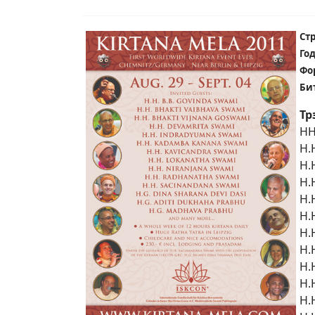
Ст
Го
Фо
Би
Тр
HH
H.
H.
H.
H.
H.
H.
H.
H.
H.
H.