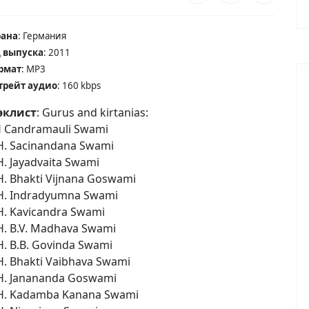
рана
: Германия
д выпуска
: 2011
рмат
: MP3
трейт аудио
: 160 kbps
эклист
: Gurus and kirtanias:
 Candramauli Swami
H. Sacinandana Swami
H. Jayadvaita Swami
H. Bhakti Vijnana Goswami
H. Indradyumna Swami
H. Kavicandra Swami
H. B.V. Madhava Swami
H. B.B. Govinda Swami
H. Bhakti Vaibhava Swami
H. Janananda Goswami
H. Kadamba Kanana Swami