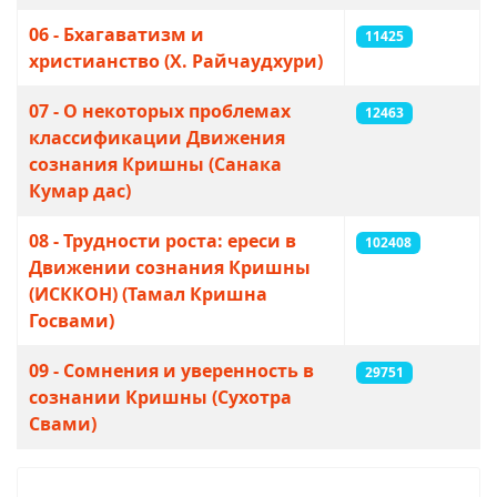
06 - Бхагаватизм и
11425
христианство (Х. Райчаудхури)
07 - О некоторых проблемах
12463
классификации Движения
сознания Кришны (Санака
Кумар дас)
08 - Трудности роста: ереси в
102408
Движении сознания Кришны
(ИСККОН) (Тамал Кришна
Госвами)
09 - Сомнения и уверенность в
29751
сознании Кришны (Сухотра
Свами)