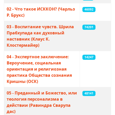
02 - Что такое ИСККОН? (Чарльз
46092
Р. Брукс)
03 - Воспитание чувств. Шрила
74201
Прабхупада как духовный
наставник (Клаус К.
Клостермайер)
04 - Экспертное заключение:
14247
Вероучение, социальная
ориентация и религиозная
практика Общества сознания
Кришны (ОСК)
05 - Преданный и Божество, или
48141
теология персонализма в
действии (Равиндра Сварупа
дас)