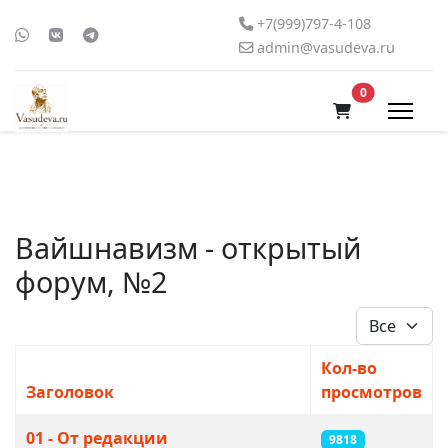
+7(999)797-4-108
admin@vasudeva.ru
В корзину
0
Вайшнавизм - открытый
форум, №2
Кол-во стро
Кол-во
Заголовок
просмотров
Материалы
01 - От редакции
9818