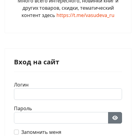
Много всего интересного, новинки книг и
других товаров, скидки, тематический
контент здесь
https://t.me/vasudeva_ru
Вход на сайт
Логин
Пароль
Показат
Запомнить меня