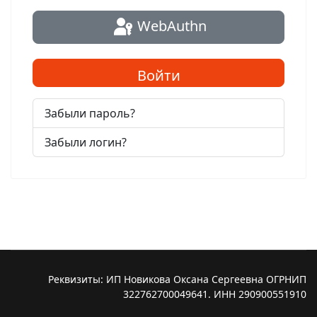
WebAuthn
Войти
Забыли пароль?
Забыли логин?
Реквизиты: ИП Новикова Оксана Сергеевна ОГРНИП
322762700049641. ИНН 290900551910