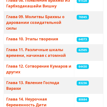
Глава 08. Появление Брахмы из
61528
Гарбходакашайи Вишну
Глава 09. Молитвы Брахмы о
76945
даровании созидательной
силы
Глава 10. Этапы творения
64073
Глава 11. Различные шкалы
62505
времени, начиная с атомной
Глава 12. Сотворение Кумаров и
64430
других
Глава 13. Явление Господа
83236
Варахи
Глава 14. Неурочная
80684
беременность Дити