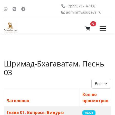
+7(999)797-4-108
admin@vasudeva.ru
В корзину
0
Шримад-Бхагаватам. Песнь
03
Кол-во стро
Кол-во
Заголовок
просмотров
Материалы
Глава 01. Вопросы Видуры
76221