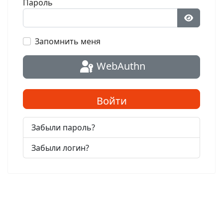
Пароль
Показат
Запомнить меня
WebAuthn
Войти
Забыли пароль?
Забыли логин?