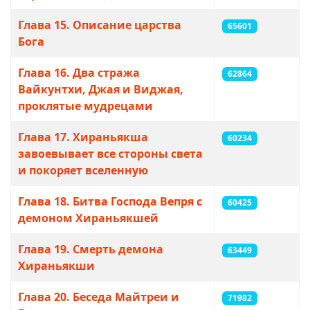
Глава 15. Описание царства
65601
Бога
Глава 16. Два стража
62864
Вайкунтхи, Джая и Виджая,
проклятые мудрецами
Глава 17. Хираньякша
60234
завоевывает все стороны света
и покоряет вселенную
Глава 18. Битва Господа Вепря с
60425
демоном Хираньякшей
Глава 19. Смерть демона
63449
Хираньякши
Глава 20. Беседа Майтреи и
71982