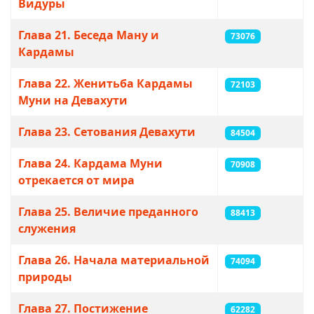
Видуры
Глава 21. Беседа Ману и
73076
Кардамы
Глава 22. Женитьба Кардамы
72103
Муни на Девахути
Глава 23. Сетования Девахути
84504
Глава 24. Кардама Муни
70908
отрекается от мира
Глава 25. Величие преданного
88413
служения
Глава 26. Начала материальной
74094
природы
Глава 27. Постижение
62282