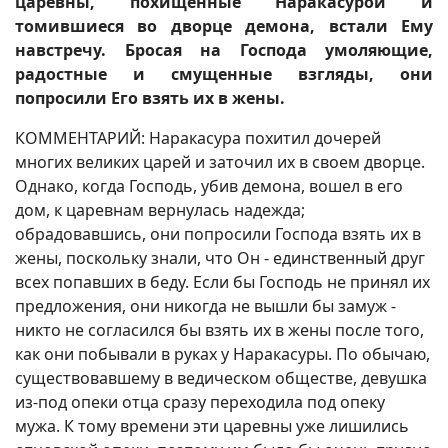
царевны, похищенные Наракасурой и
томившиеся во дворце демона, встали Ему
навстречу. Бросая на Господа умоляющие,
радостные и смущенные взгляды, они
попросили Его взять их в жены.
КОММЕНТАРИЙ: Наракасура похитил дочерей
многих великих царей и заточил их в своем дворце.
Однако, когда Господь, убив демона, вошел в его
дом, к царевнам вернулась надежда;
обрадовавшись, они попросили Господа взять их в
жены, поскольку знали, что Он - единственный друг
всех попавших в беду. Если бы Господь не принял их
предложения, они никогда не вышли бы замуж -
никто не согласился бы взять их в жены после того,
как они побывали в руках у Наракасуры. По обычаю,
существовавшему в ведическом обществе, девушка
из-под опеки отца сразу переходила под опеку
мужа. К тому времени эти царевны уже лишились