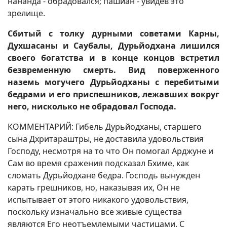
нананда - обрадовался; пашйан - увидев это
зрелище.
Сбитый с толку дурными советами Карны,
Духшасаны и Саубалы, Дурьйодхана лишился
своего богатства и в конце концов встретил
безвременную смерть. Вид поверженного
наземь могучего Дурьйодханы с перебитыми
бедрами и его приспешников, лежавших вокруг
него, нисколько не обрадовал Господа.
КОММЕНТАРИЙ: Гибель Дурьйодханы, старшего
сына Дхритараштры, не доставила удовольствия
Господу, несмотря на то что Он помогал Арджуне и
Сам во время сражения подсказал Бхиме, как
сломать Дурьйодхане бедра. Господь вынужден
карать грешников, но, наказывая их, Он не
испытывает от этого никакого удовольствия,
поскольку изначально все живые существа
являются Его неотъемлемыми частицами. С