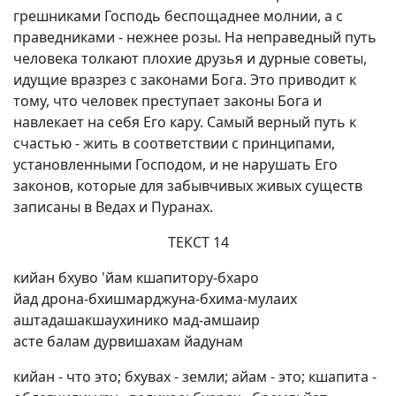
грешниками Господь беспощаднее молнии, а с
праведниками - нежнее розы. На неправедный путь
человека толкают плохие друзья и дурные советы,
идущие вразрез с законами Бога. Это приводит к
тому, что человек преступает законы Бога и
навлекает на себя Его кару. Самый верный путь к
счастью - жить в соответствии с принципами,
установленными Господом, и не нарушать Его
законов, которые для забывчивых живых существ
записаны в Ведах и Пуранах.
ТЕКСТ 14
кийан бхуво 'йам кшапитору-бхаро
йад дрона-бхишмарджуна-бхима-мулаих
аштадашакшаухинико мад-амшаир
асте балам дурвишахам йадунам
кийан - что это; бхувах - земли; айам - это; кшапита -