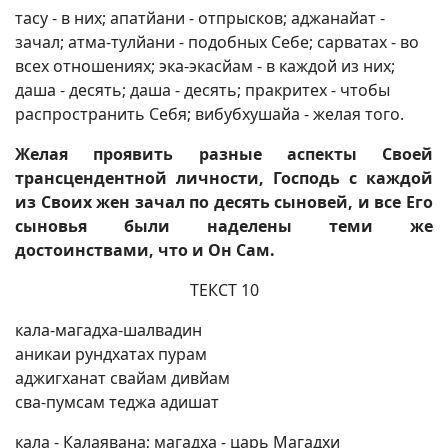
тасу - в них; апатйани - отпрысков; аджанайат -
зачал; атма-тулйани - подобных Себе; сарватах - во
всех отношениях; эка-экасйам - в каждой из них;
даша - десять; даша - десять; пракритех - чтобы
распространить Себя; вибубхушайа - желая того.
Желая проявить разные аспекты Своей
трансцендентной личности, Господь с каждой
из Своих жен зачал по десять сыновей, и все Его
сыновья были наделены теми же
достоинствами, что и Он Сам.
ТЕКСТ 10
кала-магадха-шалвадин
аникаи рундхатах пурам
аджигханат свайам дивйам
сва-пумсам теджа адишат
кала - Калаявана; магадха - царь Магадхи