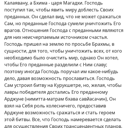
Калаявану, а Бхима - царя Магадхи. Господь
поступил так, чтобы явить миру доблесть Своих
преданных. Он сделал вид, что не может сражаться
Сам, но преданные Господа сумели уничтожить Его
врагов. Отношения Господа с преданными являются
для них неисчерпаемым источником счастья.
Господь пришел на землю по просьбе Брахмы, в
сущности, для того, чтобы уничтожить всех, от кого
необходимо было очистить мир, однако Он хотел,
чтобы Его преданные разделили с Ним славу;
поэтому иногда Господь поручал им какое-нибудь
дело, давая возможность прославиться. Господь
Сам устроил битву на Курукшетре, но, желая, чтобы
лавры победителя достались Его преданному
Арджуне (нимитта-матрам бхава савйасачин), Он
взял на Себя роль колесничего, предоставив
Арджуне возможность сражаться и стать героем
этой битвы. Все, что Господь намеревается сделать
для осуществления Своих трансцендентных планов,