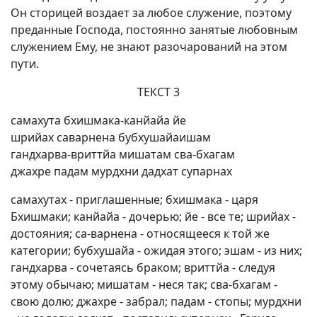
Он сторицей воздает за любое служение, поэтому
преданные Господа, постоянно занятые любовным
служением Ему, не знают разочарований на этом
пути.
ТЕКСТ 3
самахута бхишмака-канйайа йе
шрийах саварнена бубхушайаишам
гандхарва-вриттйа мишатам сва-бхагам
джахре падам мурдхни дадхат супарнах
самахутах - приглашенные; бхишмака - царя
Бхишмаки; канйайа - дочерью; йе - все те; шрийах -
достояния; са-варнена - относящееся к той же
категории; бубхушайа - ожидая этого; эшам - из них;
гандхарва - сочетаясь браком; вриттйа - следуя
этому обычаю; мишатам - неся так; сва-бхагам -
свою долю; джахре - забрал; падам - стопы; мурдхни