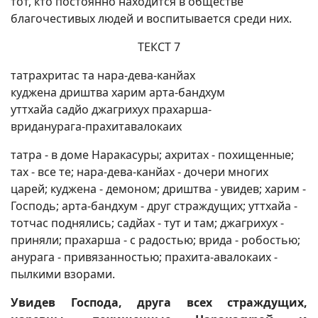
тот, кто постоянно находится в обществе
благочестивых людей и воспитывается среди них.
ТЕКСТ 7
татрахритас та нара-дева-канйах
куджена дриштва харим арта-бандхум
уттхайа садйо джагрихух прахарша-
вриданурага-прахитавалокаих
татра - в доме Наракасуры; ахритах - похищенные;
тах - все те; нара-дева-канйах - дочери многих
царей; куджена - демоном; дриштва - увидев; харим -
Господь; арта-бандхум - друг страждущих; уттхайа -
тотчас поднялись; садйах - тут и там; джагрихух -
приняли; прахарша - с радостью; врида - робостью;
анурага - привязанностью; прахита-авалокаих -
пылкими взорами.
Увидев Господа, друга всех страждущих,