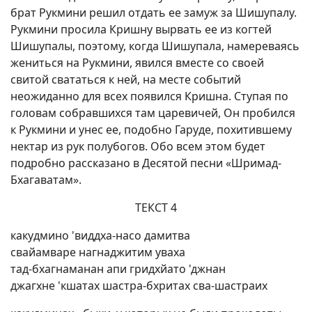
брат Рукмини решил отдать ее замуж за Шишупалу.
Рукмини просила Кришну вырвать ее из когтей
Шишупалы, поэтому, когда Шишупала, намереваясь
жениться на Рукмини, явился вместе со своей
свитой свататься к ней, на месте событий
неожиданно для всех появился Кришна. Ступая по
головам собравшихся там царевичей, Он пробился
к Рукмини и унес ее, подобно Гаруде, похитившему
нектар из рук полубогов. Обо всем этом будет
подробно рассказано в Десятой песни «Шримад-
Бхагаватам».
ТЕКСТ 4
какудмино 'виддха-насо дамитва
свайамваре нагнаджитим уваха
тад-бхагнаманан апи гридхйато 'джнан
джагхне 'кшатах шастра-бхритах сва-шастраих