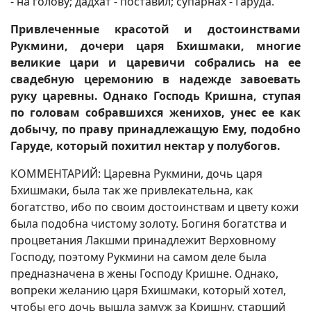
- на голову; дадхат - поставил; супарнах - Гаруда.
Привлеченные красотой и достоинствами
Рукмини, дочери царя Бхишмаки, многие
великие цари и царевичи собрались на ее
свадебную церемонию в надежде завоевать
руку царевны. Однако Господь Кришна, ступая
по головам собравшихся женихов, унес ее как
добычу, по праву принадлежащую Ему, подобно
Гаруде, который похитил нектар у полубогов.
КОММЕНТАРИЙ: Царевна Рукмини, дочь царя
Бхишмаки, была так же привлекательна, как
богатство, ибо по своим достоинствам и цвету кожи
была подобна чистому золоту. Богиня богатства и
процветания Лакшми принадлежит Верховному
Господу, поэтому Рукмини на самом деле была
предназначена в жены Господу Кришне. Однако,
вопреки желанию царя Бхишмаки, который хотел,
чтобы его дочь вышла замуж за Кришну, старший