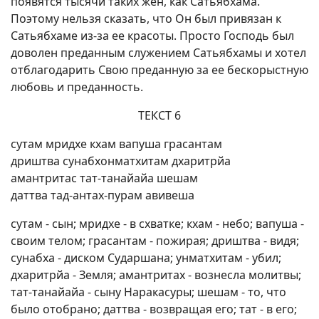
появятся тысячи таких жен, как Сатьябхама.
Поэтому нельзя сказать, что Он был привязан к
Сатьябхаме из-за ее красоты. Просто Господь был
доволен преданным служением Сатьябхамы и хотел
отблагодарить Свою преданную за ее бескорыстную
любовь и преданность.
ТЕКСТ 6
сутам мридхе кхам вапуша грасантам
дриштва сунабхонматхитам дхаритрйа
амантритас тат-танайайа шешам
даттва тад-антах-пурам авивеша
сутам - сын; мридхе - в схватке; кхам - небо; вапуша -
своим телом; грасантам - пожирая; дриштва - видя;
сунабха - диском Сударшана; унматхитам - убил;
дхаритрйа - Земля; амантритах - вознесла молитвы;
тат-танайайа - сыну Наракасуры; шешам - то, что
было отобрано; даттва - возвращая его; тат - в его;