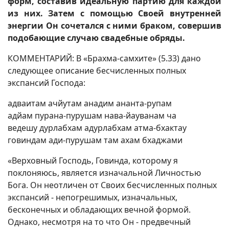
форм, составив идеальную партию для каждой
из них. Затем с помощью Своей внутренней
энергии Он сочетался с ними браком, совершив
подобающие случаю свадебные обряды.
КОММЕНТАРИЙ: В «Брахма-самхите» (5.33) дано
следующее описание бесчисленных полных
экспансий Господа:
адваитам ачйутам анадим ананта-рупам
адйам пурана-пурушам нава-йауванам ча
ведешу дурлабхам адурлабхам атма-бхактау
говиндам ади-пурушам там ахам бхаджами
«Верховный Господь, Говинда, которому я
поклоняюсь, является изначальной Личностью
Бога. Он неотличен от Своих бесчисленных полных
экспансий - непогрешимых, изначальных,
бесконечных и обладающих вечной формой.
Однако, несмотря на то что Он - предвечный