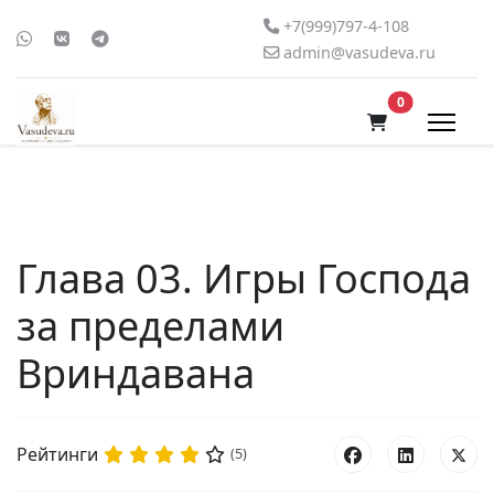
+7(999)797-4-108
admin@vasudeva.ru
В корзину
0
Глава 03. Игры Господа
за пределами
Вриндавана
Рейтинги
(5)