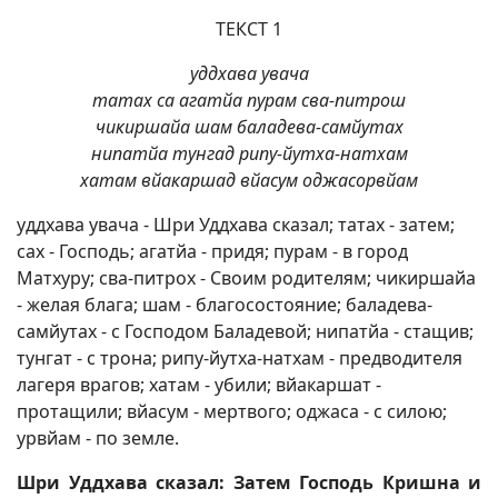
ТЕКСТ 1
уддхава увача
татах са агатйа пурам сва-питрош
чикиршайа шам баладева-самйутах
нипатйа тунгад рипу-йутха-натхам
хатам вйакаршад вйасум оджасорвйам
уддхава увача - Шри Уддхава сказал; татах - затем;
сах - Господь; агатйа - придя; пурам - в город
Матхуру; сва-питрох - Своим родителям; чикиршайа
- желая блага; шам - благосостояние; баладева-
самйутах - с Господом Баладевой; нипатйа - стащив;
тунгат - с трона; рипу-йутха-натхам - предводителя
лагеря врагов; хатам - убили; вйакаршат -
протащили; вйасум - мертвого; оджаса - с силою;
урвйам - по земле.
Шри Уддхава сказал: Затем Господь Кришна и