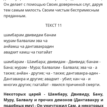
Он делает с помощью Своих доверенных слуг, даруя
тем самым милость Своим чистым беспримесным
преданным.
ТЕКСТ 11
шамбарам двивидам банам
мурам балвалам эва ча
анйамш ча дантавакрадин
авадхит камш ча гхатайат
шамбарам - Шамбара; двивидам - Двивида; банам -
Бана; мурам - Мура; балвалам - Балвала; эва ча - а
также; анйан - другие; ча - также; дантавакра-адин -
Дантавакра и другие; авадхит - убил; кан ча - и
многих других; гхатайат - явился причиной смерти.
Некоторых царей - Шамбару, Двивиду, Бану,
Муру, Балвалу и прочих демонов (Дантавакру и
подобных ему) - Он уничтожил Сам, а некоторых