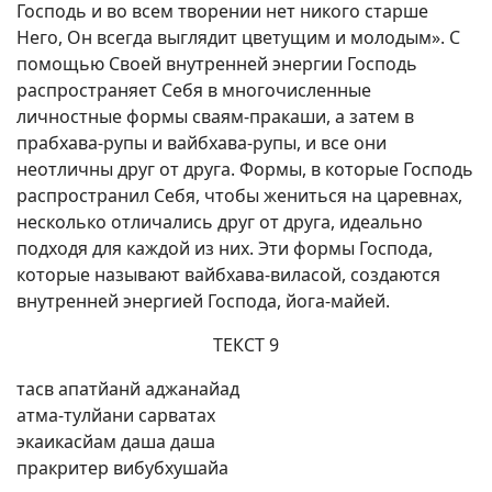
Господь и во всем творении нет никого старше
Него, Он всегда выглядит цветущим и молодым». С
помощью Своей внутренней энергии Господь
распространяет Себя в многочисленные
личностные формы сваям-пракаши, а затем в
прабхава-рупы и вайбхава-рупы, и все они
неотличны друг от друга. Формы, в которые Господь
распространил Себя, чтобы жениться на царевнах,
несколько отличались друг от друга, идеально
подходя для каждой из них. Эти формы Господа,
которые называют вайбхава-виласой, создаются
внутренней энергией Господа, йога-майей.
ТЕКСТ 9
тасв апатйанй аджанайад
атма-тулйани сарватах
экаикасйам даша даша
пракритер вибубхушайа