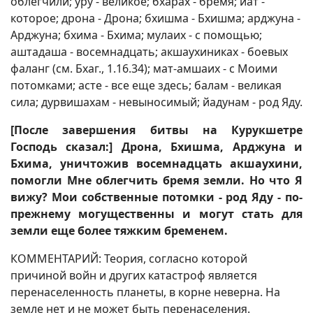
облегчили; уру - великое; бхарах - бремя; йат -
которое; дрона - Дрона; бхишма - Бхишма; арджуна -
Арджуна; бхима - Бхима; мулаих - с помощью;
аштадаша - восемнадцать; акшаухиниках - боевых
фаланг (см. Бхаг., 1.16.34); мат-амшаих - с Моими
потомками; асте - все еще здесь; балам - великая
сила; дурвишахам - невыносимый; йадунам - род Яду.
[После завершения битвы на Курукшетре
Господь сказал:] Дрона, Бхишма, Арджуна и
Бхима, уничтожив восемнадцать акшаухини,
помогли Мне облегчить бремя земли. Но что Я
вижу? Мои собственные потомки - род Яду - по-
прежнему могущественны и могут стать для
земли еще более тяжким бременем.
КОММЕНТАРИЙ: Теория, согласно которой
причиной войн и других катастроф является
перенаселенность планеты, в корне неверна. На
земле нет и не может быть перенаселения.