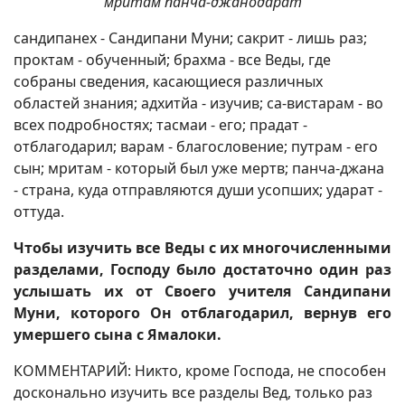
мритам панча-джанодарат
сандипанех - Сандипани Муни; сакрит - лишь раз;
проктам - обученный; брахма - все Веды, где
собраны сведения, касающиеся различных
областей знания; адхитйа - изучив; са-вистарам - во
всех подробностях; тасмаи - его; прадат -
отблагодарил; варам - благословение; путрам - его
сын; мритам - который был уже мертв; панча-джана
- страна, куда отправляются души усопших; ударат -
оттуда.
Чтобы изучить все Веды с их многочисленными
разделами, Господу было достаточно один раз
услышать их от Своего учителя Сандипани
Муни, которого Он отблагодарил, вернув его
умершего сына с Ямалоки.
КОММЕНТАРИЙ: Никто, кроме Господа, не способен
досконально изучить все разделы Вед, только раз