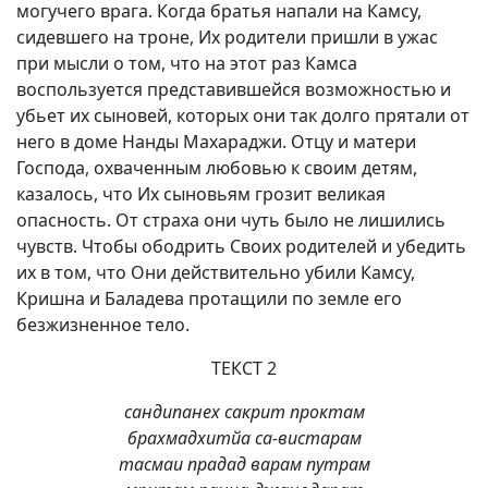
могучего врага. Когда братья напали на Камсу,
сидевшего на троне, Их родители пришли в ужас
при мысли о том, что на этот раз Камса
воспользуется представившейся возможностью и
убьет их сыновей, которых они так долго прятали от
него в доме Нанды Махараджи. Отцу и матери
Господа, охваченным любовью к своим детям,
казалось, что Их сыновьям грозит великая
опасность. От страха они чуть было не лишились
чувств. Чтобы ободрить Своих родителей и убедить
их в том, что Они действительно убили Камсу,
Кришна и Баладева протащили по земле его
безжизненное тело.
ТЕКСТ 2
сандипанех сакрит проктам
брахмадхитйа са-вистарам
тасмаи прадад варам путрам