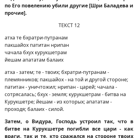
по Его повелению убили другие [Шри Баладева и
прочие].
ТЕКСТ 12
атха те бхратри-путранам
пакшайох патитан нрипан
чачала бхух курукшетрам
йешам апататам балаих
атха - затем; те - твоих; бхратри-путранам -
племянников; пакшайох - на той и другой стороне;
патитан - уничтожил; нрипан - царей; чачала -
сотрясалась; бхух - земля; курукшетрам - битва на
Курукшетре; йешам - из которых; апататам -
проходя; балаих - силой.
Затем, о Видура, Господь устроил так, что в
битве на Курукшетре погибли все цари - как
враги, так и те, кто сражался на стороне твоих