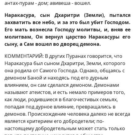
антах-пурам - дом; авивеша - вошел.
Наракасура, сын Дхаритри (Земли), пытался
захватить все небо, и за это был убит Господом.
Его мать вознесла Господу молитвы, и, вняв ее
молитвам, Он вернул царство Наракасуры его
сыну, а Сам вошел во дворец демона.
КОММЕНТАРИЙ: В других Пуранах говорится, что
Наракасура был сыном Дхаритри, Земли, которого
она родила от Самого Господа. Однако, общаясь с
демоном Баной и находясь под его дурным
влиянием, он сам сделался демоном. Демонами
называют атеистов, и есть немало примеров того,
как люди, родившиеся в благочестивых семьях,
попадая под дурное влияние, превращались в
демонов. Происхождение человека далеко не всегда
является критерием его добродетели; по-
настоящему добродетельным может стать только