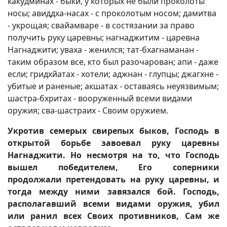
какудминах - быки, у которых не были проколоты
носы; авиддха-насах - с проколотым носом; дамитва
- укрощая; свайамваре - в состязании за право
получить руку царевны; нагнаджитим - царевна
Нагнаджити; уваха - женился; тат-бхагнаманан -
таким образом все, кто был разочарован; апи - даже
если; гридхйатах - хотели; аджнан - глупцы; джагхне -
убитые и раненые; акшатах - оставаясь неуязвимым;
шастра-бхритах - вооруженный всеми видами
оружия; сва-шастраих - Своим оружием.
Укротив семерых свирепых быков, Господь в
открытой борьбе завоевал руку царевны
Нагнаджити. Но несмотря на то, что Господь
вышел победителем, Его соперники
продолжали претендовать на руку царевны, и
тогда между ними завязался бой. Господь,
располагавший всеми видами оружия, убил
или ранил всех Своих противников, Сам же