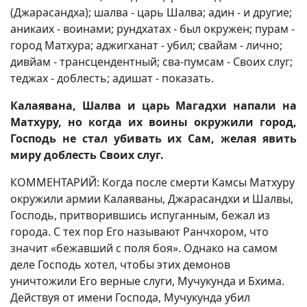
(Джарасандха); шалва - царь Шалва; адин - и другие;
аникаих - воинами; рундхатах - был окружен; пурам -
город Матхура; аджигханат - убил; свайам - лично;
дивйам - трансцендентный; сва-пумсам - Своих слуг;
теджах - доблесть; адишат - показать.
Калаявана, Шалва и царь Магадхи напали на
Матхуру, но когда их воины окружили город,
Господь не стал убивать их Сам, желая явить
миру доблесть Своих слуг.
КОММЕНТАРИЙ: Когда после смерти Камсы Матхуру
окружили армии Калаяваны, Джарасандхи и Шалвы,
Господь, притворившись испуганным, бежал из
города. С тех пор Его называют Ранчхором, что
значит «бежавший с поля боя». Однако на самом
деле Господь хотел, чтобы этих демонов
уничтожили Его верные слуги, Мучукунда и Бхима.
Действуя от имени Господа, Мучукунда убил