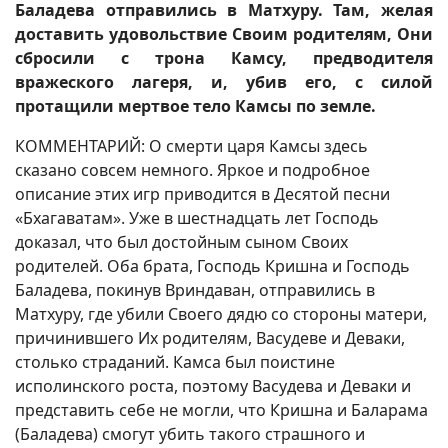
Баладева отправились в Матхуру. Там, желая
доставить удовольствие Своим родителям, Они
сбросили с трона Камсу, предводителя
вражеского лагеря, и, убив его, с силой
протащили мертвое тело Камсы по земле.
КОММЕНТАРИЙ: О смерти царя Камсы здесь
сказано совсем немного. Яркое и подробное
описание этих игр приводится в Десятой песни
«Бхагаватам». Уже в шестнадцать лет Господь
доказал, что был достойным сыном Своих
родителей. Оба брата, Господь Кришна и Господь
Баладева, покинув Вриндаван, отправились в
Матхуру, где убили Своего дядю со стороны матери,
причинившего Их родителям, Васудеве и Деваки,
столько страданий. Камса был поистине
исполинского роста, поэтому Васудева и Деваки и
представить себе не могли, что Кришна и Баларама
(Баладева) смогут убить такого страшного и