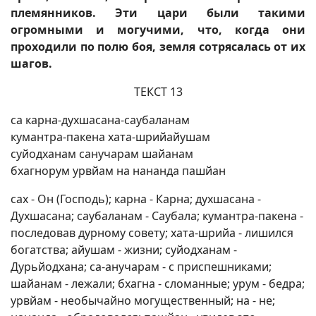
племянников. Эти цари были такими
огромными и могучими, что, когда они
проходили по полю боя, земля сотрясалась от их
шагов.
ТЕКСТ 13
са карна-духшасана-саубаланам
кумантра-пакена хата-шрийайушам
суйодханам санучарам шайанам
бхагнорум урвйам на нананда пашйан
сах - Он (Господь); карна - Карна; духшасана -
Духшасана; саубаланам - Саубала; кумантра-пакена -
последовав дурному совету; хата-шрийа - лишился
богатства; айушам - жизни; суйодханам -
Дурьйодхана; са-анучарам - с приспешниками;
шайанам - лежали; бхагна - сломанные; урум - бедра;
урвйам - необычайно могущественный; на - не;