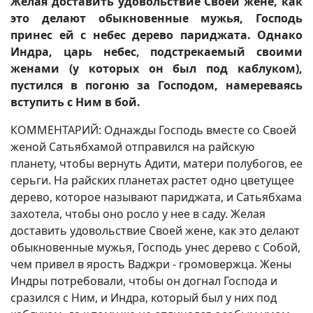
Желая доставить удовольствие Своей жене, как
это делают обыкновенные мужья, Господь
принес ей с небес дерево париджата. Однако
Индра, царь небес, подстрекаемый своими
женами (у которых он был под каблуком),
пустился в погоню за Господом, намереваясь
вступить с Ним в бой.
КОММЕНТАРИЙ: Однажды Господь вместе со Своей
женой Сатьябхамой отправился на райскую
планету, чтобы вернуть Адити, матери полубогов, ее
серьги. На райских планетах растет одно цветущее
дерево, которое называют париджата, и Сатьябхама
захотела, чтобы оно росло у нее в саду. Желая
доставить удовольствие Своей жене, как это делают
обыкновенные мужья, Господь унес дерево с Собой,
чем привел в ярость Ваджри - громовержца. Жены
Индры потребовали, чтобы он догнал Господа и
сразился с Ним, и Индра, который был у них под