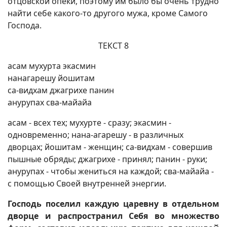
отцовской опеки, поэтому им было бы очень трудно
найти себе какого-то другого мужа, кроме Самого
Господа.
ТЕКСТ 8
асам мухурта экасмин
нанагарешу йошитам
са-видхам джагрихе панин
анурупах сва-майайа
асам - всех тех; мухурте - сразу; экасмин -
одновременно; нана-агарешу - в различных
дворцах; йошитам - женщин; са-видхам - совершив
пышные обряды; джагрихе - принял; панин - руки;
анурупах - чтобы жениться на каждой; сва-майайа -
с помощью Своей внутренней энергии.
Господь поселил каждую царевну в отдельном
дворце и распространил Себя во множество