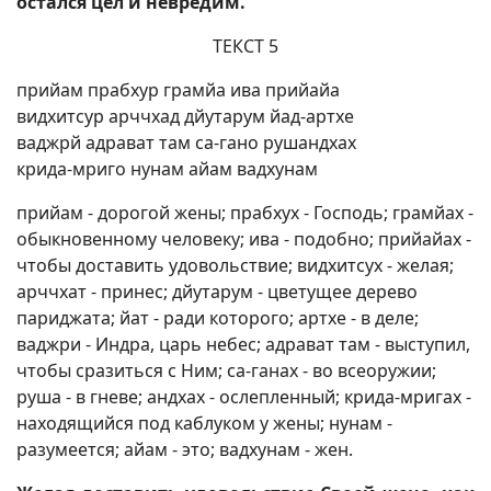
остался цел и невредим.
ТЕКСТ 5
прийам прабхур грамйа ива прийайа
видхитсур арччхад дйутарум йад-артхе
ваджрй адрават там са-гано рушандхах
крида-мриго нунам айам вадхунам
прийам - дорогой жены; прабхух - Господь; грамйах -
обыкновенному человеку; ива - подобно; прийайах -
чтобы доставить удовольствие; видхитсух - желая;
арччхат - принес; дйутарум - цветущее дерево
париджата; йат - ради которого; артхе - в деле;
ваджри - Индра, царь небес; адрават там - выступил,
чтобы сразиться с Ним; са-ганах - во всеоружии;
руша - в гневе; андхах - ослепленный; крида-мригах -
находящийся под каблуком у жены; нунам -
разумеется; айам - это; вадхунам - жен.