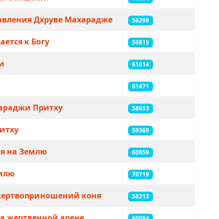
тaвления Дхруве Мaхaрaдже
56299
aется к Богу
59815
и
61014
61471
хараджи Притху
58653
ритху
59369
ся на Землю
60059
емлю
70719
 жертвоприношений коня
58213
на жертвенной арене
60094