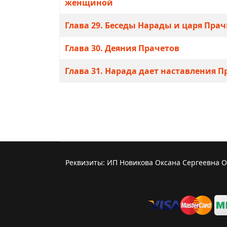
женщиной
Глава 29. Беседы Нарады и царя Пра
Глава 30. Деяния Прачетов
Глава 31. Нарада дает наставления 
Реквизиты: ИП Новикова Оксана Сергеевна 