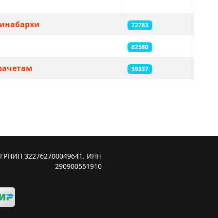
чинабархи
72783
62580
Прачетам
59337
ОГРНИП 322762700049641. ИНН
290900551910