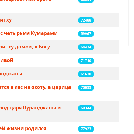
ритху
72488
у с четырьмя Кумарами
59967
итху домой, к Богу
64474
Шивой
71710
ранджаны
61630
ся в лес на охоту, а царица
70033
ород царя Пуранджаны и
68344
щей жизни родился
77923