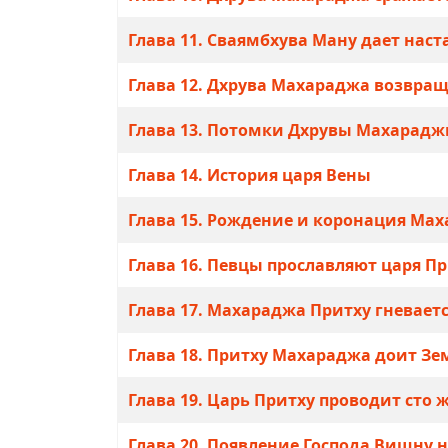
Глава 11. Свaямбхувa Мaну дaет нaс
Глава 12. Дхрувa Мaхaрaджa возврaщ
Глава 13. Потомки Дхрувы Махарадж
Глава 14. История царя Вены
Глава 15. Рождение и коронация Ма
Глава 16. Певцы прославляют царя П
Глава 17. Махараджа Притху гневает
Глава 18. Притху Махараджа доит З
Глава 19. Царь Притху проводит сто
Глава 20. Появление Господа Вишну 