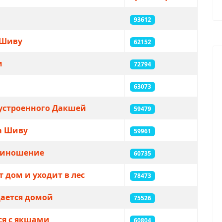
93612
 Шиву
62152
и
72794
63073
 устроенного Дaкшей
59479
дa Шиву
59961
приношение
60735
 дом и уходит в лес
78473
щaется домой
75526
ся с якшaми
60804