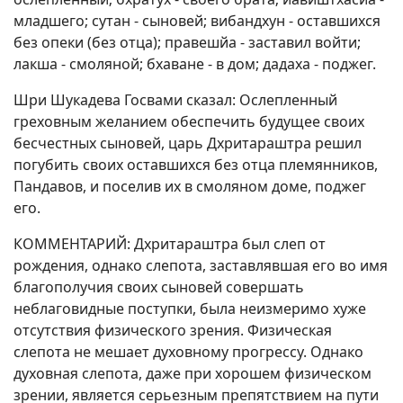
младшего; сутан - сыновей; вибандхун - оставшихся
без опеки (без отца); правешйа - заставил войти;
лакша - смоляной; бхаване - в дом; дадаха - поджег.
Шри Шукадева Госвами сказал: Ослепленный
греховным желанием обеспечить будущее своих
бесчестных сыновей, царь Дхритараштра решил
погубить своих оставшихся без отца племянников,
Пандавов, и поселив их в смоляном доме, поджег
его.
КОММЕНТАРИЙ: Дхритараштра был слеп от
рождения, однако слепота, заставлявшая его во имя
благополучия своих сыновей совершать
неблаговидные поступки, была неизмеримо хуже
отсутствия физического зрения. Физическая
слепота не мешает духовному прогрессу. Однако
духовная слепота, даже при хорошем физическом
зрении, является серьезным препятствием на пути