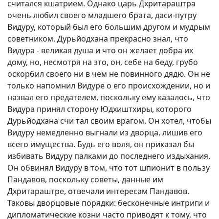
считался кшатрием. Однако царь Дхритараштра
очень любил своего младшего брата, даси-путру
Видуру, который был его большим другом и мудрым
советником. Дурьйодхана прекрасно знал, что
Видура - великая душа и что он желает добра их
дому, но, несмотря на это, он, себе на беду, грубо
оскорбил своего ни в чем не повинного дядю. Он не
только напомнил Видуре о его происхождении, но и
назвал его предателем, поскольку ему казалось, что
Видура принял сторону Юдхиштхиры, которого
Дурьйодхана счи тал своим врагом. Он хотел, чтобы
Видуру немедленно выгнали из дворца, лишив его
всего имущества. Будь его воля, он приказал бы
избивать Видуру палками до последнего издыхания.
Он обвинял Видуру в том, что тот шпионит в пользу
Пандавов, поскольку советы, данные им
Дхритараштре, отвечали интересам Пандавов.
Таковы дворцовые порядки: бесконечные интриги и
дипломатические козни часто приводят к тому, что