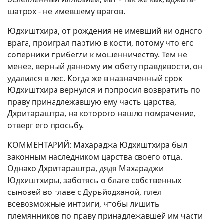
шатрох - не имевшему врагов.
Юдхиштхира, от рождения не имевший ни одного
врага, проиграл партию в кости, потому что его
соперники прибегли к мошенничеству. Тем не
менее, верный данному им обету правдивости, он
удалился в лес. Когда же в назначенный срок
Юдхиштхира вернулся и попросил возвратить по
праву принадлежавшую ему часть царства,
Дхритараштра, на которого нашло помрачение,
отверг его просьбу.
КОММЕНТАРИЙ: Махараджа Юдхиштхира был
законным наследником царства своего отца.
Однако Дхритараштра, дядя Махараджи
Юдхиштхиры, заботясь о благе собственных
сыновей во главе с Дурьйодханой, плел
всевозможные интриги, чтобы лишить
племянников по праву принадлежавшей им части