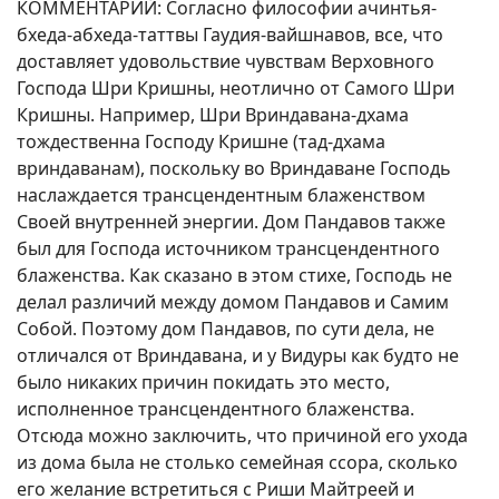
КОММЕНТАРИЙ: Согласно философии ачинтья-
бхеда-абхеда-таттвы Гаудия-вайшнавов, все, что
доставляет удовольствие чувствам Верховного
Господа Шри Кришны, неотлично от Самого Шри
Кришны. Например, Шри Вриндавана-дхама
тождественна Господу Кришне (тад-дхама
вриндаванам), поскольку во Вриндаване Господь
наслаждается трансцендентным блаженством
Своей внутренней энергии. Дом Пандавов также
был для Господа источником трансцендентного
блаженства. Как сказано в этом стихе, Господь не
делал различий между домом Пандавов и Самим
Собой. Поэтому дом Пандавов, по сути дела, не
отличался от Вриндавана, и у Видуры как будто не
было никаких причин покидать это место,
исполненное трансцендентного блаженства.
Отсюда можно заключить, что причиной его ухода
из дома была не столько семейная ссора, сколько
его желание встретиться с Риши Майтреей и