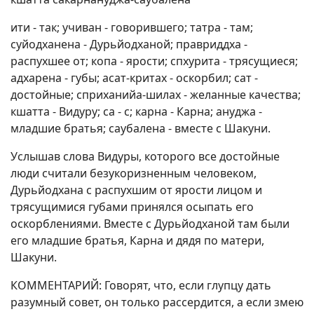
ити - так; учиван - говорившего; татра - там;
суйодханена - Дурьйодханой; правриддха -
распухшее от; копа - ярости; спхурита - трясущиеся;
адхарена - губы; асат-критах - оскорбил; сат -
достойные; сприханийа-шилах - желанные качества;
кшатта - Видуру; са - с; карна - Карна; ануджа -
младшие братья; саубалена - вместе с Шакуни.
Услышав слова Видуры, которого все достойные
люди считали безукоризненным человеком,
Дурьйодхана с распухшим от ярости лицом и
трясущимися губами принялся осыпать его
оскорблениями. Вместе с Дурьйодханой там были
его младшие братья, Карна и дядя по матери,
Шакуни.
КОММЕНТАРИЙ: Говорят, что, если глупцу дать
разумный совет, он только рассердится, а если змею