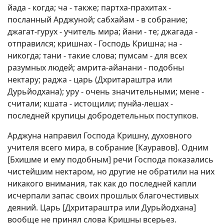
йада - когда; ча - также; партха-прахитах -
посланный Арджуной; сабхайам - в собрание;
джагат-гурух - учитель мира; йани - те; джагада -
отправился; кришнах - Господь Кришна; на -
никогда; тани - такие слова; пумсам - для всех
разумных людей; амрита-айанани - подобны
нектару; раджа - царь (Дхритараштра или
Дурьйодхана); уру - очень значительными; мене -
считали; кшата - истощили; пунйа-лешах -
последней крупицы добродетельных поступков.
Арджуна направил Господа Кришну, духовного
учителя всего мира, в собрание [Кауравов]. Одним
[Бхишме и ему подобным] речи Господа показались
чистейшим нектаром, но другие не обратили на них
никакого внимания, так как до последней капли
исчерпали запас своих прошлых благочестивых
деяний. Царь [Дхритараштра или Дурьйодхана]
вообще не принял слова Кришны всерьез.