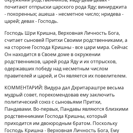
почитают отпрыски царского рода Яду; винирджита
- покоренных; ашеша - несметное число; нридева -
царей; девах - Господь.
Господь Шри Кришна, Верховная Личность Бога,
считает сыновей Притхи Своими родственниками, а
на стороне Господа Кришны - все цари мира. Сейчас
Он находится в Своем доме в окружении
родственников, царей рода Яду и их отпрысков,
одержавших победу над несметным числом
правителей и царей, и Он является их повелителем.
КОММЕНТАРИЙ: Видура дал Дхритараштре весьма
мудрый совет, порекомендовав ему заключить
политический союз с сыновьями Притхи,
Пандавами. Во-первых, Пандавы являются близкими
родственниками Господа Кришны, который
приходится им двоюродным братом. Поскольку
Господь Кришна - Верховная Личность Бога, Ему