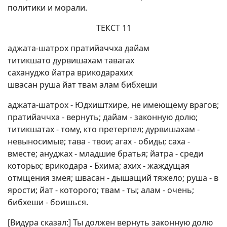
политики и морали.
ТЕКСТ 11
аджата-шатрох пратийаччха дайам
титикшато дурвишахам тавагах
сахануджо йатра врикодарахих
швасан руша йат твам алам бибхеши
аджата-шатрох - Юдхиштхире, не имеющему врагов;
пратийаччха - вернуть; дайам - законную долю;
титикшатах - тому, кто претерпел; дурвишахам -
невыносимые; тава - твои; агах - обиды; саха -
вместе; ануджах - младшие братья; йатра - среди
которых; врикодара - Бхима; ахих - жаждущая
отмщения змея; швасан - дышащий тяжело; руша - в
ярости; йат - которого; твам - ты; алам - очень;
бибхеши - боишься.
[Видура сказал:] Ты должен вернуть законную долю