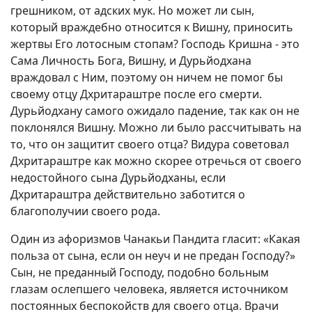
грешником, от адских мук. Но может ли сын,
который враждебно относится к Вишну, приносить
жертвы Его лотосным стопам? Господь Кришна - это
Сама Личность Бога, Вишну, и Дурьйодхана
враждовал с Ним, поэтому он ничем не помог бы
своему отцу Дхритараштре после его смерти.
Дурьйодхану самого ожидало падение, так как он не
поклонялся Вишну. Можно ли было рассчитывать на
то, что он защитит своего отца? Видура советовал
Дхритараштре как можно скорее отречься от своего
недостойного сына Дурьйодханы, если
Дхритараштра действительно заботится о
благополучии своего рода.
Один из афоризмов Чанакьи Пандита гласит: «Какая
польза от сына, если он неуч и не предан Господу?»
Сын, не преданный Господу, подобно больным
глазам ослепшего человека, является источником
постоянных беспокойств для своего отца. Врачи