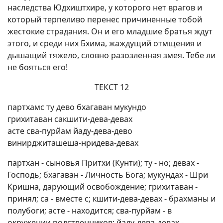
наследства Юдхиштхире, у которого нет врагов и
который терпеливо перенес причиненные тобой
жестокие страдания. Он и его младшие братья ждут
этого, и среди них Бхима, жаждущий отмщения и
дышащий тяжело, словно разозленная змея. Тебе ли
не бояться его!
ТЕКСТ 12
партхамс ту дево бхагаван мукундо
грихитаван сакшити-дева-девах
асте сва-пурйам йаду-дева-дево
винирджиташеша-нридева-девах
партхан - сыновья Притхи (Кунти); ту - но; девах -
Господь; бхагаван - Личность Бога; мукундах - Шри
Кришна, дарующий освобождение; грихитаван -
принял; са - вместе с; кшити-дева-девах - брахманы и
полубоги; асте - находится; сва-пурйам - в
окружении родственников; йаду-дева-девах -