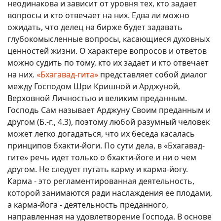
неодинакова и зависит от уровня тех, кто задает
вопросы и кто отвечает на них. Едва ли можно
ожидать, что делец на бирже будет задавать
глубокомысленные вопросы, касающиеся духовных
ценностей жизни. О характере вопросов и ответов
можно судить по тому, кто их задает и кто отвечает
на них.
«Бхагавад-гита»
представляет собой диалог
между Господом Шри Кришной и Арджуной,
Верховной Личностью и великим преданным.
Господь Сам называет Арджуну Своим преданным и
другом (Б.-г., 4.3), поэтому любой разумный человек
может легко догадаться, что их беседа касалась
принципов бхакти-йоги. По сути дела, в «Бхагавад-
гите» речь идет только о бхакти-йоге и ни о чем
другом. Не следует путать карму и карма-йогу.
Карма - это регламентированная деятельность,
которой занимаются ради наслаждения ее плодами,
а карма-йога - деятельность преданного,
направленная на удовлетворение Господа. В основе