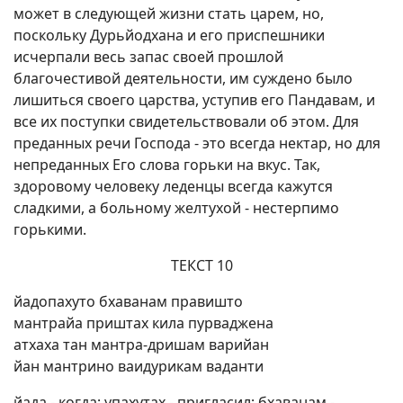
может в следующей жизни стать царем, но,
поскольку Дурьйодхана и его приспешники
исчерпали весь запас своей прошлой
благочестивой деятельности, им суждено было
лишиться своего царства, уступив его Пандавам, и
все их поступки свидетельствовали об этом. Для
преданных речи Господа - это всегда нектар, но для
непреданных Его слова горьки на вкус. Так,
здоровому человеку леденцы всегда кажутся
сладкими, а больному желтухой - нестерпимо
горькими.
ТЕКСТ 10
йадопахуто бхаванам правишто
мантрайа приштах кила пурваджена
атхаха тан мантра-дришам варийан
йан мантрино ваидурикам ваданти
йада - когда; упахутах - пригласил; бхаванам -