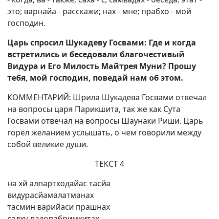
это; варнайа - расскажи; нах - мне; прабхо - мой
господин.
Царь спросил Шукадеву Госвами: Где и когда
встретились и беседовали благочестивый
Видура и Его Милость Майтрея Муни? Прошу
тебя, мой господин, поведай нам об этом.
КОММЕНТАРИЙ: Шрила Шукадева Госвами отвечал
на вопросы царя Парикшита, так же как Сута
Госвами отвечал на вопросы Шаунаки Риши. Царь
горел желанием услышать, о чем говорили между
собой великие души.
ТЕКСТ 4
на хй алпартходайас тасйа
видурасйамалатманах
тасмин варийаси прашнах
садху-вадопабримхитах