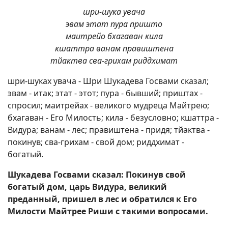
шри-шука увача
эвам этат пура пришто
маитрейо бхагаван кила
кшаттра ванам правиштена
тйактва сва-грихам риддхимат
шри-шуках увача - Шри Шукадева Госвами сказал;
эвам - итак; этат - этот; пура - бывший; приштах -
спросил; маитрейах - великого мудреца Майтрею;
бхагаван - Его Милость; кила - безусловно; кшаттра -
Видура; ванам - лес; правиштена - придя; тйактва -
покинув; сва-грихам - свой дом; риддхимат -
богатый.
Шукадева Госвами сказал: Покинув свой
богатый дом, царь Видура, великий
преданный, пришел в лес и обратился к Его
Милости Майтрее Риши с такими вопросами.