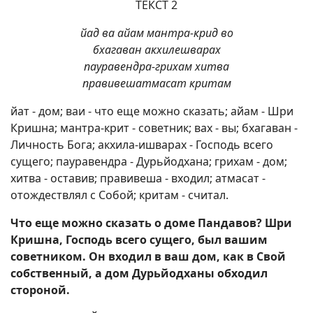
ТЕКСТ 2
йад ва айам мантра-крид во
бхагаван акхилешварах
пауравендра-грихам хитва
правивешатмасат критам
йат - дом; ваи - что еще можно сказать; айам - Шри
Кришна; мантра-крит - советник; вах - вы; бхагаван -
Личность Бога; акхила-ишварах - Господь всего
сущего; пауравендра - Дурьйодхана; грихам - дом;
хитва - оставив; правивеша - входил; атмасат -
отождествлял с Собой; критам - считал.
Что еще можно сказать о доме Пандавов? Шри
Кришна, Господь всего сущего, был вашим
советником. Он входил в ваш дом, как в Свой
собственный, а дом Дурьйодханы обходил
стороной.