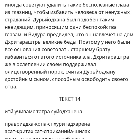
иногда советуют удалить такие бесполезные глаза
из глазниц, чтобы избавить человека от ненужных
страданий. Дурьйодхана был подобен таким
невидящим, приносящим одни беспокойства
глазам, и Видура предвидел, что он навлечет на дом
Дхритараштры великие беды. Поэтому у него были
все основания советовать старшему брату
избавиться от этого источника зла. Дхритараштра
же в ослеплении своем поддерживал
олицетворенный порок, считая Дурьйодхану
достойным сыном, способным освободить своего
отца.
ТЕКСТ 14
итй учивамс татра суйодханена
правриддха-копа-спхуритадхарена
асат-критах сат-сприханийа-шилах
кшатта сакарнануджа-саубалена