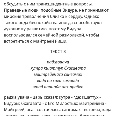
обсудить с ним трансцендентные вопросы.
Праведные люди, подобные Видуре, не принимают
мирские треволнения близко к сердцу. Однако
такого рода беспокойства иногда способствуют
духовному развитию, поэтому Видура
воспользовался семейной размолвкой, чтобы
встретиться с Майтреей Риши.
ТЕКСТ 3
раджовача
кутра кшаттур бхагавата
маитрейенаса сангамах
када ва саха-самвада
этад варнайа нах прабхо
раджа увача - царь сказал; кутра - где; кшаттух -
Видуры; бхагавата - с Его Милостью; маитрейена -
Майтреей; аса - состоялась; сангамах - встреча; када
- когда; ва - также; саха - с; самвадах - беседа; этат -