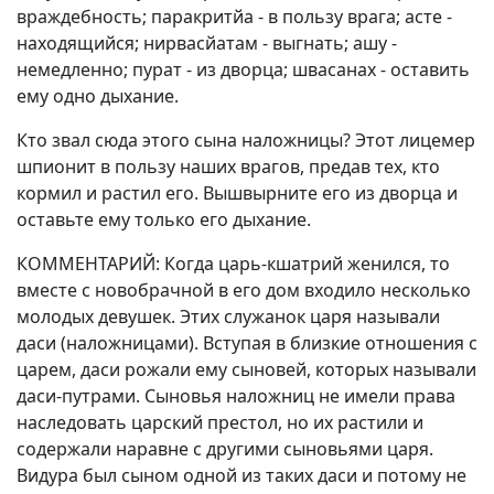
враждебность; паракритйа - в пользу врага; асте -
находящийся; нирвасйатам - выгнать; ашу -
немедленно; пурат - из дворца; швасанах - оставить
ему одно дыхание.
Кто звал сюда этого сына наложницы? Этот лицемер
шпионит в пользу наших врагов, предав тех, кто
кормил и растил его. Вышвырните его из дворца и
оставьте ему только его дыхание.
КОММЕНТАРИЙ: Когда царь-кшатрий женился, то
вместе с новобрачной в его дом входило несколько
молодых девушек. Этих служанок царя называли
даси (наложницами). Вступая в близкие отношения с
царем, даси рожали ему сыновей, которых называли
даси-путрами. Сыновья наложниц не имели права
наследовать царский престол, но их растили и
содержали наравне с другими сыновьями царя.
Видура был сыном одной из таких даси и потому не