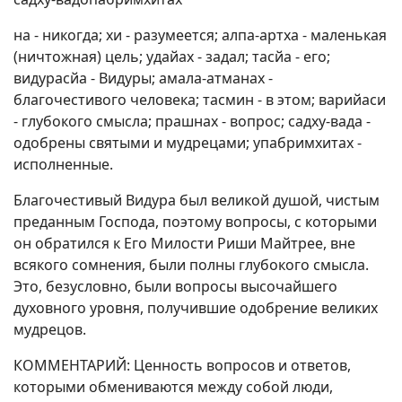
на - никогда; хи - разумеется; алпа-артха - маленькая
(ничтожная) цель; удайах - задал; тасйа - его;
видурасйа - Видуры; амала-атманах -
благочестивого человека; тасмин - в этом; варийаси
- глубокого смысла; прашнах - вопрос; садху-вада -
одобрены святыми и мудрецами; упабримхитах -
исполненные.
Благочестивый Видура был великой душой, чистым
преданным Господа, поэтому вопросы, с которыми
он обратился к Его Милости Риши Майтрее, вне
всякого сомнения, были полны глубокого смысла.
Это, безусловно, были вопросы высочайшего
духовного уровня, получившие одобрение великих
мудрецов.
КОММЕНТАРИЙ: Ценность вопросов и ответов,
которыми обмениваются между собой люди,