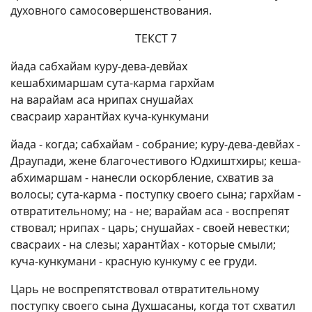
духовного самосовершенствования.
ТЕКСТ 7
йада сабхайам куру-дева-девйах
кешабхимаршам сута-карма гархйам
на варайам аса нрипах снушайах
свасраир харантйах куча-кункумани
йада - когда; сабхайам - собрание; куру-дева-девйах -
Драупади, жене благочестивого Юдхиштхиры; кеша-
абхимаршам - нанесли оскорбление, схватив за
волосы; сута-карма - поступку своего сына; гархйам -
отвратительному; на - не; варайам аса - воспрепят
ствовал; нрипах - царь; снушайах - своей невестки;
свасраих - на слезы; харантйах - которые смыли;
куча-кункумани - красную кункуму с ее груди.
Царь не воспрепятствовал отвратительному
поступку своего сына Духшасаны, когда тот схватил