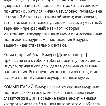
дворец; правиштах - вошел; мантрайа - за советом;
приштах - обратился; кила - безусловно; пурваджена
- старший брат; атха - таким образом; аха - сказал;
тат - что; мантра - совет; дришам - весьма уместный;
варийан - прекрасный; йат - тот, который;
мантринах - государственные мужи или искушенные
политики; ваидурикам - наставления Видуры;
ваданти - действительно считают.
Когда старший брат Видуры [Дхритараштра]
пригласил его к себе, чтобы спросить у него совета,
Видура, придя в его дом, дал ему весьма уместные
наставления. Его поучения хорошо известны, и их
высоко ценят мудрые государственные мужи.
КОММЕНТАРИЙ: Видура славился своими мудрыми
политическими советами, как в наше время ими
славится живший в средние века Пандит Чанакья,
которого считают большим авторитетом в области