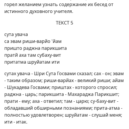
горел желанием узнать содержание их бесед от
истинного духовного учителя.
ТЕКСТ 5
сута увача
са эвам риши-варйо 'йам
пришто раджна парикшита
пратй аха там субаху-вит
притатма шруйатам ити
сутах увача - Шри Сута Госвами сказал; сах - он; эвам
- таким образом; риши-варйах - великий риши; айам
- Шукадева Госвами; приштах - которого спросил;
раджна - царь; парикшита - Махараджа Парикшит;
прати - ему; аха - ответил; там - царю; су-баху-вит -
обладавший обширными познаниями; прита-атма -
полностью удовлетворен; шруйатам - слушай меня;
ити - итак.