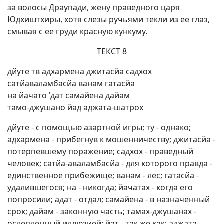
за волосы Драупади, жену праведного царя
Юдхиштхиры, хотя слезы ручьями текли из ее глаз,
смывая с ее груди красную кункуму.
ТЕКСТ 8
дйуте тв адхармена джитасйа садхох
сатйаваламбасйа ванам гатасйа
на йачато 'дат самайена дайам
тамо-джушано йад аджата-шатрох
дйуте - с помощью азартной игры; ту - однако;
адхармена - прибегнув к мошенничеству; джитасйа -
потерпевшему поражение; садхох - праведный
человек; сатйа-аваламбасйа - для которого правда -
единственное прибежище; ванам - лес; гатасйа -
удалившегося; на - никогда; йачатах - когда его
попросили; адат - отдал; самайена - в назначенный
срок; дайам - законную часть; тамах-джушанах -
ослепленный иллюзией; йат - так же как; аджата-