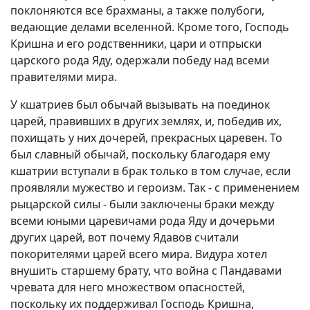
поклоняются все брахманы, а также полубоги,
ведающие делами вселенной. Кроме того, Господь
Кришна и его родственники, цари и отпрыски
царского рода Яду, одержали победу над всеми
правителями мира.
У кшатриев был обычай вызывать на поединок
царей, правивших в других землях, и, победив их,
похищать у них дочерей, прекрасных царевен. То
был славный обычай, поскольку благодаря ему
кшатрии вступали в брак только в том случае, если
проявляли мужество и героизм. Так - с применением
рыцарской силы - были заключены браки между
всеми юными царевичами рода Яду и дочерьми
других царей, вот почему Ядавов считали
покорителями царей всего мира. Видура хотел
внушить старшему брату, что война с Пандавами
чревата для него множеством опасностей,
поскольку их поддерживал Господь Кришна,