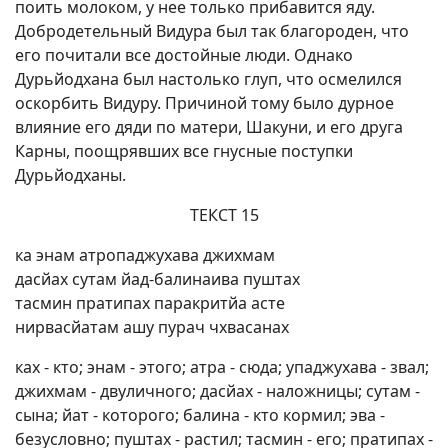
поить молоком, у нее только прибавится яду.
Добродетельный Видура был так благороден, что
его почитали все достойные люди. Однако
Дурьйодхана был настолько глуп, что осмелился
оскорбить Видуру. Причиной тому было дурное
влияние его дяди по матери, Шакуни, и его друга
Карны, поощрявших все гнусные поступки
Дурьйодханы.
ТЕКСТ 15
ка энам атропаджухава джихмам
дасйах сутам йад-балинаива пуштах
тасмин пратипах паракритйа асте
нирвасйатам ашу пурач чхвасанах
ках - кто; энам - этого; атра - сюда; упаджухава - звал;
джихмам - двуличного; дасйах - наложницы; сутам -
сына; йат - которого; балина - кто кормил; эва -
безусловно; пуштах - растил; тасмин - его; пратипах -