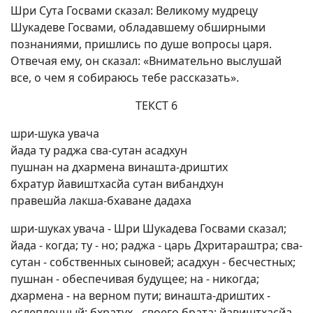
Шри Сута Госвами сказал: Великому мудрецу
Шукадеве Госвами, обладавшему обширными
познаниями, пришлись по душе вопросы царя.
Отвечая ему, он сказал: «Внимательно выслушай
все, о чем я собираюсь тебе рассказать».
ТЕКСТ 6
шри-шука увача
йада ту раджа сва-сутан асадхун
пушнан на дхармена винашта-дриштих
бхратур йавиштхасйа сутан вибандхун
правешйа лакша-бхаване дадаха
шри-шуках увача - Шри Шукадева Госвами сказал;
йада - когда; ту - но; раджа - царь Дхритараштра; сва-
сутан - собственных сыновей; асадхун - бесчестных;
пушнан - обеспечивая будущее; на - никогда;
дхармена - на верном пути; винашта-дриштих -
ослепленный; бхратух - своего брата; йавиштхасйа -