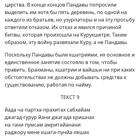
царства. В конце концов Пандавы попросили
выделить им хотя бы пять деревень, по одной на
каждого из братьев, но узурпаторы и на эту просьбу
ответили отказом. Их отказ и явился причиной
битвы, которая произошла на Курукшетре. Таким
образом, эту войну развязали Куру, а не Пандавы.
Поскольку Пандавы были кшатриями, их основное и
единственное занятие состояло в том, чтобы
править. Брахманы, кшатрии и вайшьи ни при каких
обстоятельствах не должны добывать средства к
существованию, работая по найму.
ТЕКСТ 9
йада ча партха-прахитах сабхайам
джагад-гурур йани джагада кришнах
на тани пумсам амритайанани
раджору мене кшата-пунйа-лешах