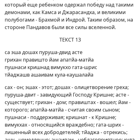
который еще ребенком одержал победу над такими
демонами, как Камса и Джарасандха, и великими
полубогами - Брахмой и Индрой. Таким образом, на
стороне Пандавов были все силы вселенной.
ТЕКСТ 13
са эша дошах пуруша-двид асте
грихан правишто йам апатйа-матйа
пушнаси кришнад вимукхо гата-шрис
тйаджашв ашаивам кула-каушалайа
сах - он; эшах - этот; дошах - олицетворение греха;
пуруша-двит - завидующий Господу Кришне; асте -
существует; грихан - дом; правиштах - вошел; йам -
которого; апатйа-матйа - считая своим сыном;
пушнаси - поддерживая; кришнат - к Кришне;
вимукхах - относящийся враждебно; гата-шрих -
лишенный всех добродетелей; тйаджа - отрекись;
ашу - немедленно; ашаивам - неблагоприятное; кула