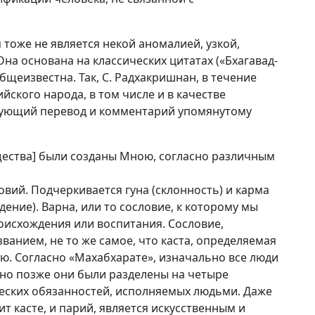
 тоже не является некой аномалией, узкой,
на основана на классических цитатах («Бхагавад-
 общеизвестна. Так, С. Радхакришнан, в течение
ского народа, в том числе и в качестве
ледующий перевод и комментарий упомянутому
щества] были созданы Мною, согласно различным
вий. Подчеркивается гуна (склонность) и карма
дение). Варна, или то сословие, к которому мы
роисхождения или воспитания. Сословие,
анием, не то же самое, что каста, определяемая
ю. Согласно «Махабхарате», изначально все люди
 но позже они были разделены на четыре
ческих обязанностей, исполняемых людьми. Даже
ит касте, и парий, является искусственным и