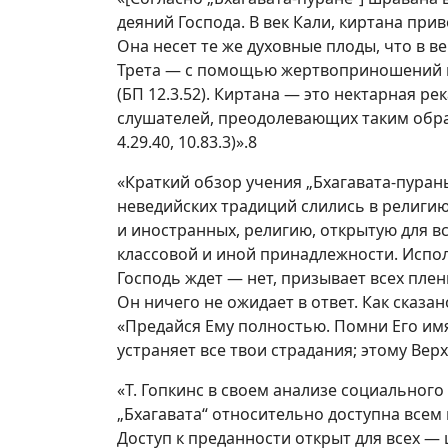
деяний Господа. В век Кали, киртана прив
Она несет те же духовные плоды, что в в
Трета — с помощью жертвоприношений и
(БП 12.3.52). Киртана — это нектарная р
слушателей, преодолевающих таким обра
4.29.40, 10.83.3)».8
«Краткий обзор учения „Бхагавата-пуран
неведийских традиций слились в религию
и иностранных, религию, открытую для в
классовой и иной принадлежности. Испо
Господь ждет — нет, призывает всех пл
Он ничего не ожидает в ответ. Как сказан
«Предайся Ему полностью. Помни Его имя
устраняет все твои страдания; этому Вер
«Т. Гопкинс в своем анализе социального
„Бхагавата“ относительно доступна всем
Доступ к преданности открыт для всех —