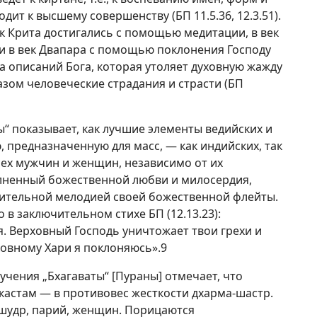
одит к высшему совершенству (БП 11.5.36, 12.3.51).
ек Крита достигались с помощью медитации, в век
 в век Двапара с помощью поклонения Господу
ека описаний Бога, которая утоляет духовную жажду
зом человеческие страдания и страсти (БП
ы“ показывает, как лучшие элементы ведийских и
, предназначенную для масс, — как индийских, так
сех мужчин и женщин, независимо от их
лненный божественной любви и милосердия,
енительной мелодией своей божественной флейты.
о в заключительном стихе БП (12.13.23):
. Верховный Господь уничтожает твои грехи и
ховному Хари я поклоняюсь».9
 учения „Бхагаваты“ [Пураны] отмечает, что
 кастам — в противовес жесткости дхарма-шастр.
 шудр, парий, женщин. Порицаются