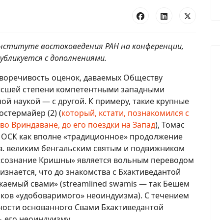
 Институте востоковедения РАН на конференции,
убликуется с дополнениями.
иворечивость оценок, даваемых Обществу
ысшей степени компетентными западными
ой наукой — с другой. К примеру, такие крупные
остермайер (2) (
который, кстати, познакомился с
о Вриндаване, до его поездки на Запад
), Томас
ют ОСК как вполне «традиционное» продолжение
 в. великим бенгальским святым и подвижником
 «сознание Кришны» является вольным переводом
изнается, что до знакомства с Бхактиведантой
екаемый свами» (streamlined swamis — так Бешем
ков «удобоваримого» неоиндуизма). С течением
чности основанного Свами Бхактиведантой
 его неоиндуизму.