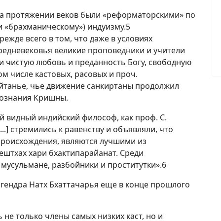
на протяжении веков были «реформаторскими» по
 «брахманическому») индуизму.5
жде всего в том, что даже в условиях
редневековья великие проповедники и учители
 чистую любовь и преданность Богу, свободную
м числе кастовых, расовых и проч.
йтанье, чье движение санкиртаны продолжил
сознания Кришны.
ой видный индийский философ, как проф. С.
..] стремились к равенству и объявляли, что
 происхождения, являются лучшими из
штхах хари бхактипарайанат. Среди
мусульмане, разбойники и проститутки».6
огендра Натх Бхаттачарья еще в конце прошлого
не только члены самых низких каст, но и