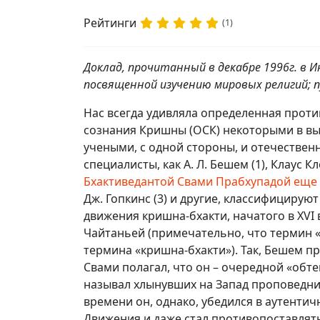
Рейтинги
(1)
Доклад, прочитанный в декабре 1996г. в
посвященной изучению мировых религий; п
Нас всегда удивляла определенная прот
сознания Кришны (ОСК) некоторыми в в
учеными, с одной стороны, и отечественн
специалисты, как А. Л. Бешем (1), Клаус Кл
Бхактиведантой Свами Прабхупадой еще в
Дж. Гопкинс (3) и другие, классифициру
движения кришна-бхакти, начатого в XVI
Чайтаньей (примечательно, что термин
термина «кришна-бхакти»). Так, Бешем пр
Свами полагал, что он – очередной «обт
называл хлынувших на Запад проповедни
времени он, однако, убедился в аутенти
Движения и даже стал противопоставлять