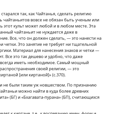
 старался так, как Чайтанья, сделать религию
ль чайтаньитов вовсе не обязан быть ученым или
ь этот культ может любой и в любом месте. Эта
анный чайтаньит не нуждается даже в
ие. Все, что он должен сделать, — это нанести на
и четки. Это занятие не требует ни тщательной
ргики. Материал для нанесения знаков и четки —
т. Все это так дешево и удобно, что даже
е всегда иметь необходимое. Самый мощный
распространения своей религии, — это
ртаной [или киртаной]» (с.370).
и не были таким уж новшеством. По признанию
айтаньи можно найти в куда более древних
гитa» (БГ) и «Бхагавата-пурана» (БП), считающихся
едет к киртане, т.е., к воспеванию имен, форм и