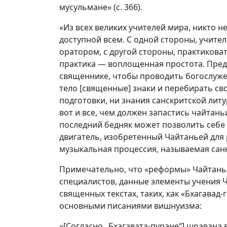
мусульмане» (с. 366).
«Из всех великих учителей мира, никто не
доступной всем. C одной стороны, учите
оратором, с другой стороны, практиковат
практика — воплощенная простота. Пред
священнике, чтобы проводить богослужен
тело [священные] знаки и перебирать сво
подготовки, ни знания санскритской литу
вот и все, чем должен запастись чайтаньи
последний бедняк может позволить себ
двигатель, изобретенный Чайтаньей для 
музыкальная процессия, называемая санки
Примечательно, что «реформы» Чайтань
специалистов, данные элементы учения Ч
священных текстах, таких, как «Бхагавад-
основными писаниями вишнуизма:
«[Согласно „Бхагавата-пуране“] шравана в