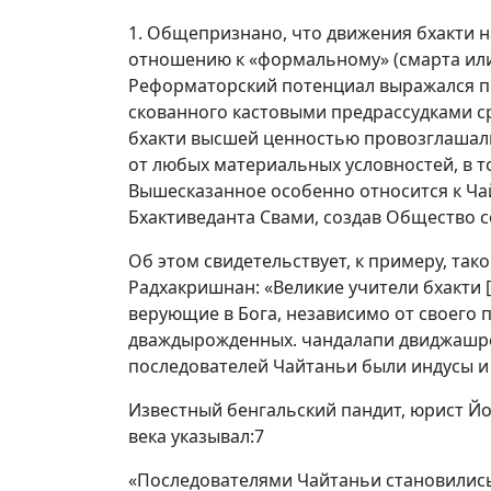
1. Общепризнано, что движения бхакти 
отношению к «формальному» (смарта или
Реформаторский потенциал выражался пре
скованного кастовыми предрассудками с
бхакти высшей ценностью провозглашали
от любых материальных условностей, в то
Вышесказанное особенно относится к Ча
Бхактиведанта Свами, создав Общество 
Об этом свидетельствует, к примеру, так
Радхакришнан: «Великие учители бхакти [.
верующие в Бога, независимо от своего
дваждырожденных. чандалапи двиджашре
последователей Чайтаньи были индусы и 
Известный бенгальский пандит, юрист Й
века указывал:7
«Последователями Чайтаньи становились 