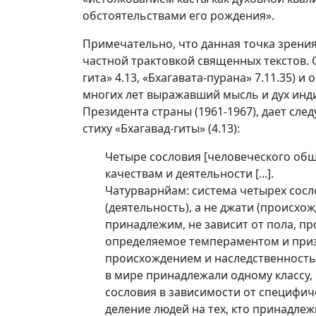
обстоятельствами его рождения».
Примечательно, что данная точка зрения
частной трактовкой священных текстов. О
гита» 4.13, «Бхагавата-пурана» 7.11.35) и
многих лет выражавший мысль и дух индий
Президента страны (1961-1967), дает с
стиху «Бхагавад-гиты» (4.13):
Четыре сословия [человеческого об
качествам и деятельности [...].
Чатурварнйам: система четырех сосло
(деятельность), а не джати (происхож
принадлежим, не зависит от пола, п
определяемое темпераментом и призв
происхождением и наследственность
в мире принадлежали одному классу,
сословия в зависимости от специфи
деление людей на тех, кто принадлеж