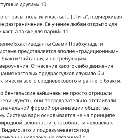
ступные другим».10
от расы, пола или касты. [...] „Гита“, подчеркивая
е разграничения. Ее учение любви открыто для
каст, а также для парий».11
шение Бхактиведанты Свами Прабхупады и
истеме представляется вполне «традиционным»
о бхакти Чайтаньи, и не требующим
вероучения. Отнесение какого-либо движения
цания кастовых предрассудков служило бы
тически всего средневекового и раннего бхакти.
но бенгальские вайшнавы не просто отрицали
е неоиндуисты; они последовательно отстаивали
 изначальной формой организации общества,
у. Система варн основывается не на принципе
риродной склонности, способности человека к
. Видимо, это и подразумевается под
ификации человека, не связанной с