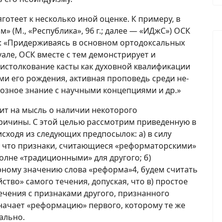
готеет к несколько иной оценке. К примеру, в
» (М., «Республика», 96 г.; далее — «ИДжС») ОСК
: «Придерживаясь в основном ортодоксальных
але, ОСК вместе с тем демонстрирует и
 истолкование касты как духовной квалификации
ми его рождения, активная проповедь среди не-
озное знание с научными концепциями и др.»
ит на мысль о наличии некоторого
причины. С этой целью рассмотрим приведенную в
сходя из следующих предпосылок: а) в силу
, что признаки, считающиеся «реформаторскими»
полне «традиционными» для другого; б)
рному значению слова «реформа»4, будем считать
тво» самого течения, допуская, что в) простое
ечения с признаками другого, признанного
ачает «реформацию» первого, которому те же
ально.