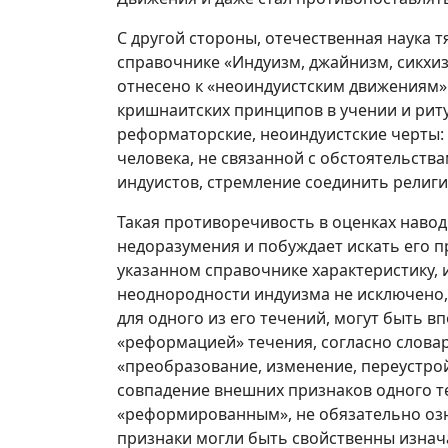
С другой стороны, отечественная наука тя
справочнике «Индуизм, джайнизм, сикхизм
отнесено к «неоиндуистским движениям»
кришнаитских принципов в учении и риту
реформаторские, неоиндуистские черты:
человека, не связанной с обстоятельства
индуистов, стремление соединить религи
Такая противоречивость в оценках навод
недоразумения и побуждает искать его 
указанном справочнике характеристику, и
неоднородности индуизма не исключено
для одного из его течений, могут быть в
«реформацией» течения, согласно слова
«преобразование, изменение, переустройс
совпадение внешних признаков одного т
«реформированным», не обязательно озн
признаки могли быть свойственны изнач