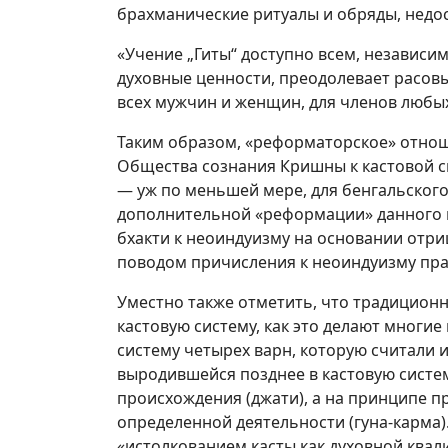
брахманические ритуалы и обряды, недо
«Учение „Гиты“ доступно всем, независимо 
духовные ценности, преодолевает расовы
всех мужчин и женщин, для членов любых 
Таким образом, «реформаторское» отно
Общества сознания Кришны к кастовой с
— уж по меньшей мере, для бенгальског
дополнительной «реформации» данного 
бхакти к неоиндуизму на основании отри
поводом причисления к неоиндуизму прак
Уместно также отметить, что традицион
кастовую систему, как это делают многи
систему четырех варн, которую считали
выродившейся позднее в кастовую систем
происхождения (джати), а на принципе п
определенной деятельности (гуна-карма)
«истолкованием касты как духовной квал