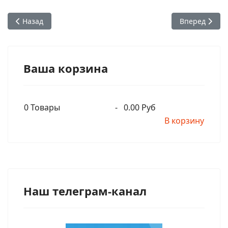
Предыдущий: Радханатха Свами встретился в Майами (Фл
Следующий: В
Назад
Вперед
Ваша корзина
0
Товары
-
0.00 Руб
В корзину
Наш телеграм-канал