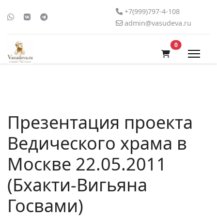
+7(999)797-4-108
admin@vasudeva.ru
В корзину
0
Презентация проекта
Ведического храма в
Москве 22.05.2011
(Бхакти-Вигьяна
Госвами)