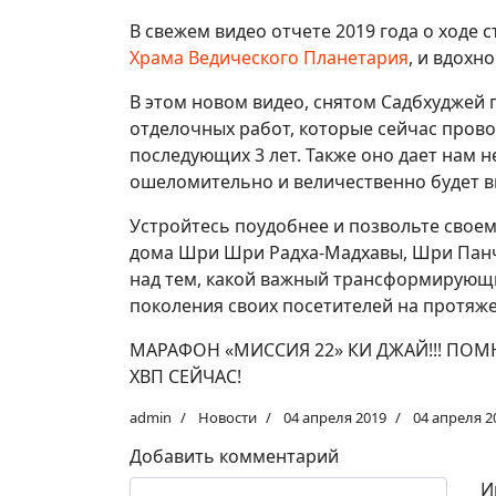
В свежем видео отчете 2019 года о ходе 
Храма Ведического Планетария
, и вдохн
В этом новом видео, снятом Садбхуджей п
отделочных работ, которые сейчас прово
последующих 3 лет. Также оно дает нам н
ошеломительно и величественно будет в
Устройтесь поудобнее и позвольте своему
дома Шри Шри Радха-Мадхавы, Шри Панча
над тем, какой важный трансформирующи
поколения своих посетителей на протяже
МАРАФОН «МИССИЯ 22» КИ ДЖАЙ!!! ПОМ
ХВП СЕЙЧАС!
admin
Новости
04 апреля 2019
04 апреля 2
Добавить комментарий
Текст комментария
И