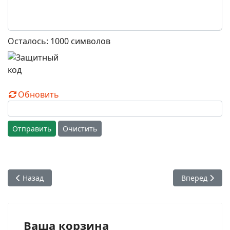
Осталось:
1000
символов
Обновить
Отправить
Очистить
Предыдущий: Сбор пожертвований на запись аудиокниги 
Следующий: М
Назад
Вперед
Ваша корзина