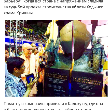
барьеру", когда вся страна с напряжением следила
за судьбой проекта строительства вблизи Ходынки
храма Кришны.
Памятную композию привезли в Калькутту, где она
и была торжественно открыта губернатором