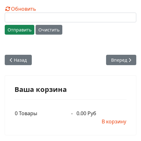
Обновить
Отправить
Очистить
Предыдущий: ОТКРЫТ НАБОР В ШКОЛУ САНКИРТАНЫ!
Следующий: К
Назад
Вперед
Ваша корзина
0
Товары
-
0.00 Руб
В корзину