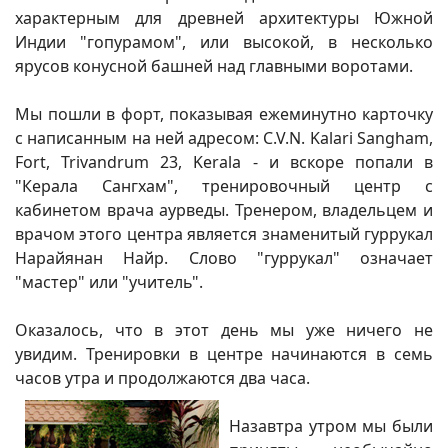
характерным для древней архитектуры Южной
Индии "гопурамом", или высокой, в несколько
ярусов конусной башней над главными воротами.
Мы пошли в форт, показывая ежеминутно карточку
с написанным на ней адресом: C.V.N. Kalari Sangham,
Fort, Trivandrum 23, Kerala - и вскоре попали в
"Керала Сангхам", тренировочный центр с
кабинетом врача аурведы. Тренером, владельцем и
врачом этого центра является знаменитый гуррукал
Нарайянан Найр. Слово "гуррукал" означает
"мастер" или "учитель".
Оказалось, что в этот день мы уже ничего не
увидим. Тренировки в центре начинаются в семь
часов утра и продолжаются два часа.
Назавтра утром мы были