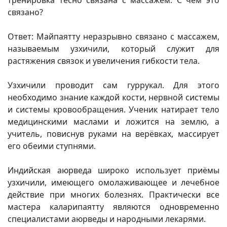
тренировка тесно связана с массажем. С чем это
связано?
Ответ: Майпаятту неразрывно связано с массажем,
называемым узхичили, который служит для
растяжения связок и увеличения гибкости тела.
Узхичили проводит сам гуррукал. Для этого
необходимо знание каждой кости, нервной системы
и системы кровообращения. Ученик натирает тело
медицинскими маслами и ложится на землю, а
учитель, повиснув руками на верёвках, массирует
его обеими ступнями.
Индийская аюрведа широко использует приёмы
узхичили, имеющего омолаживающее и лечебное
действие при многих болезнях. Практически все
мастера каларипаятту являются одновременно
специалистами аюрведы и народными лекарями.