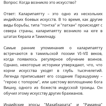
Вопрос: Когда возникло это искусство?
Ответ: Каларипаятту – это одно из нескольких
индийских боевых искусств. В то время, как другие
виды борьбы, типа "тонтха" и "патхан" происходят с
севера страны, каларипаятту возникло на юге в
штатах Керала и Тамилнаду.
Самые ранние упоминания о каларипаятту
встречаются в тамильской поэзии VI–VII веков,
когда появилось регулярное обучение воинов.
Однако, некоторые историки утверждают, что, что
корни искусства уходят в глубь тысячелетий.
Легенда приписывает его создание Парашураму –
"герою с топором", или шестому воплощению бога
Вишну, одного из божеств индусской троицы. Он
обучил этому искусству других брахманов.
Индийские эпосы "Махабхарата" и "Рамаяна"