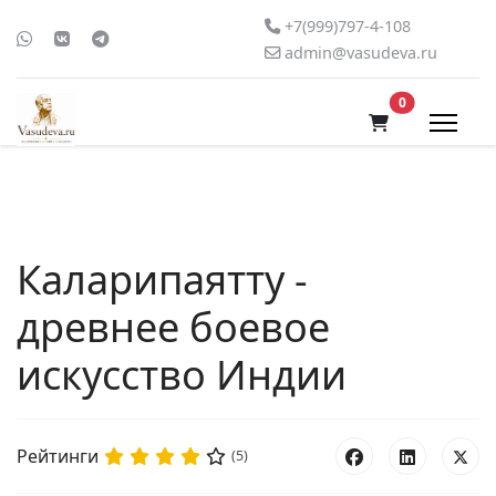
+7(999)797-4-108
admin@vasudeva.ru
В корзину
0
Каларипаятту -
древнее боевое
искусство Индии
Рейтинги
(5)