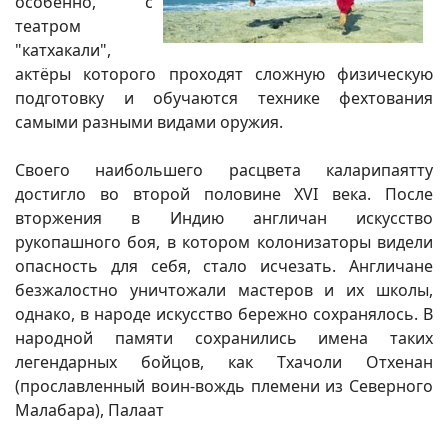
особенно, с
театром
"катхакали",
актёры которого проходят сложную физическую
подготовку и обучаются технике фехтования
самыми разными видами оружия.
Своего наибольшего расцвета каларипаятту
достигло во второй половине XVI века. После
вторжения в Индию англичан искусство
рукопашного боя, в котором колонизаторы видели
опасность для себя, стало исчезать. Англичане
безжалостно уничтожали мастеров и их школы,
однако, в народе искусство бережно сохранялось. В
народной памяти сохранились имена таких
легендарных бойцов, как Тхачоли Отхенан
(прославленный воин-вождь племени из Северного
Малабара), Палаат