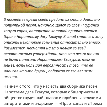
В последнее время среди преданных стала довольно
популярной песня, начинающаяся со слов «Гауранга
коруна коро», авторство которой приписывается
Шриле Нароттаму дасу Тхакуру. В этой статье я хочу
описать некоторые сомнения относительно этого.
Разумеется, несмотря на это нельзя со всей
вероятностью утверждать, что эта песня точно
не была написана Нароттамом Тхакуром, тем не
менее, есть большая вероятность того, что ее
написал кто-то другой, подписав ее его великим
именем.
Начнем с того, что у нас есть два сборника песен
Нароттама даса Тхакура, которые общеприняты в
обществе гаудия-вайшнавов и одобрены великими
авторитетами и ачарьями — «Прартхана» и «Према-