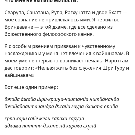
что мне не выпало милости.
Сварупа, Санатана, Рупа, Рагхунатта и двое Бхатт —
мое сознание не привлекалось ими. Я не жил во
Вриндаване — этой дхаме, где все сделано из
божественного философского камня.
Я с особым рвением привязан к чувственному
наслаждению и у меня нет влечения к вайшнавам. В
моем уме непрерывно возникает печаль. Нароттам
дас говорит: «Нельзя жить без служения Шри Гуру и
вайшнавам».
Вот еще один пример:
джайа джайа ш́рӣ-кр̣шн̣а-чаитанйа нитйāнанда
джайāдваитачандра джайа гаура-бхакта-вр̣нда
кр̣пā кари сабе мели караха карун̣ā
адхама патита-джане нā кариха гхр̣н̣ā