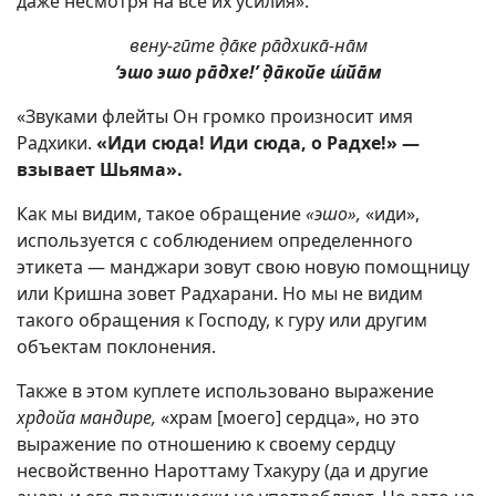
даже несмотря на все их усилия».
вену-гӣте д̣āке рāдхикā-нāм
‘эшо эшо рāдхе!’ д̣āкойе ш́йāм
«Звуками флейты Он громко произносит имя
Радхики.
«Иди сюда! Иди сюда, о Радхе!» —
взывает Шьяма».
Как мы видим, такое обращение
«эшо»,
«иди»,
используется с соблюдением определенного
этикета — манджари зовут свою новую помощницу
или Кришна зовет Радхарани. Но мы не видим
такого обращения к Господу, к гуру или другим
объектам поклонения.
Также в этом куплете использовано выражение
хр̣дойа мандире,
«храм [моего] сердца», но это
выражение по отношению к своему сердцу
несвойственно Нароттаму Тхакуру (да и другие