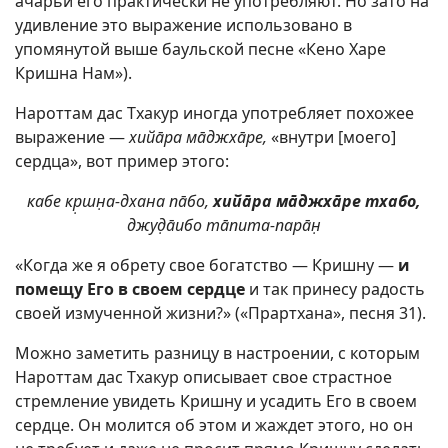
ачарьи его практически не употребляют. Но зато на
удивление это выражение использовано в
упомянутой выше баульской песне «Кено Харе
Кришна Нам»).
Нароттам дас Тхакур иногда употребляет похожее
выражение —
хийāра мāджхāре,
«внутри [моего]
сердца», вот пример этого:
кабе кр̣шн̣а-дхана пāбо,
хийāра мāджхāре
тхабо,
джуд̣āибо тāпита-парāн̣
«Когда же я обрету свое богатство — Кришну —
и
помещу Его в своем сердце
и так принесу радость
своей измученной жизни?» («Прартхана», песня 31).
Можно заметить разницу в настроении, с которым
Нароттам дас Тхакур описывает свое страстное
стремление увидеть Кришну и усадить Его в своем
сердце. Он молится об этом и жаждет этого, но он