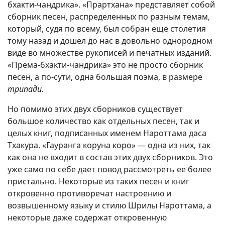
бхакти-чандрика». «Прартхана» представляет собой
сборник песен, распределенных по разным темам,
который, судя по всему, был собран еще столетия
тому назад и дошел до нас в довольно однородном
виде во множестве рукописей и печатных изданий.
«Према-бхакти-чандрика» это не просто сборник
песен, а по-сути, одна большая поэма, в размере
трипади.
Но помимо этих двух сборников существует
большое количество как отдельных песен, так и
целых книг, подписанных именем Нароттама даса
Тхакура. «Гауранга коруна коро» — одна из них, так
как она не входит в состав этих двух сборников. Это
уже само по себе дает повод рассмотреть ее более
пристально. Некоторые из таких песен и книг
откровенно противоречат настроению и
возвышенному языку и стилю Шрилы Нароттама, а
некоторые даже содержат откровенную