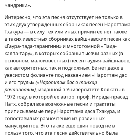
чандрики».
Интересно, что эта песня отсутствует не только в
этих двух утвержденных сборниках песен Нароттама
Тхакура — в силу тех или иных причин ее нет также
в таких известных сборниках вайшнавских песен как
«Гаура-пада-тарангини» и многотомной «Пада-
калпа-тару», в которых собраны тысячи разных (в
основном, малоизвестных) песен гаудия-вайшнавов,
как авторитетных, так и подложных. Ее нет даже в
увесистом фолианте под названием «Нароттам дас
и его труды»
(«Нароттам дас о танхар
рачанавали»),
изданной в Университете Колкаты в
1972 году, в которой ее автор, проф. Нирада-прасад
Натх, собрал все возможные песни и трактаты,
приписываемые перу Нароттама даса Тхакура, и
сопоставил их разночтения из различных
манускриптов. Это также еще один повод не в
пользу того, что эта песня действительно была