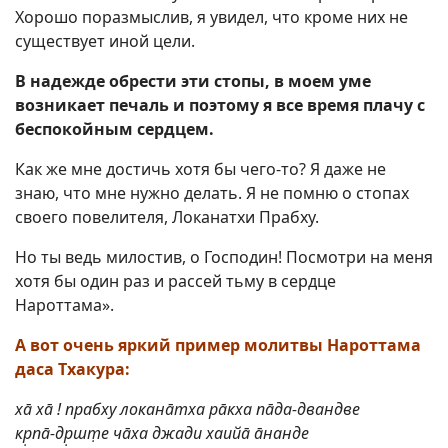
Хорошо поразмыслив, я увидел, что кроме них не
существует иной цели.
В надежде обрести эти стопы, в моем уме
возникает печаль и поэтому я все время плачу с
беспокойным сердцем.
Как же мне достичь хотя бы чего-то? Я даже не
знаю, что мне нужно делать. Я не помню о стопах
своего повелителя, Локанатхи Прабху.
Но ты ведь милостив, о Господин! Посмотри на меня
хотя бы один раз и рассей тьму в сердце
Нароттама».
А вот очень яркий пример молитвы Нароттама
даса Тхакура:
хā хā ! прабху локанāтха рāкха пāда-двандве
кр̣пā-др̣шт̣е чāха джади хаийā āнанде