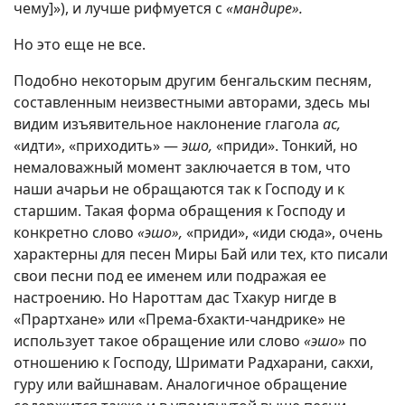
чему]»), и лучше рифмуется с
«мандире».
Но это еще не все.
Подобно некоторым другим бенгальским песням,
составленным неизвестными авторами, здесь мы
видим изъявительное наклонение глагола
ас,
«идти», «приходить» —
эшо,
«приди». Тонкий, но
немаловажный момент заключается в том, что
наши ачарьи не обращаются так к Господу и к
старшим. Такая форма обращения к Господу и
конкретно слово
«эшо»,
«приди», «иди сюда», очень
характерны для песен Миры Бай или тех, кто писали
свои песни под ее именем или подражая ее
настроению. Но Нароттам дас Тхакур нигде в
«Прартхане» или «Према-бхакти-чандрике» не
использует такое обращение или слово
«эшо»
по
отношению к Господу, Шримати Радхарани, сакхи,
гуру или вайшнавам. Аналогичное обращение