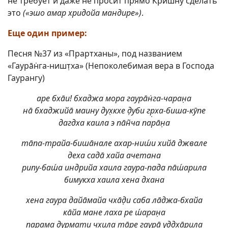
не требует и даже не просит прямо Кришну сделать
это
(«эшо амар хридойа мандире»)
.
Еще один пример:
Песня №37 из «Прартханы», под названием
«Гаурāн̇га-ништ̣ха» (Непоколебимая вера в Господа
Гаурангу)
аре бхāи! бхаджа мора гаурāн̇га-чаран̣а
нā бхаджийā маину дух̣кхе д̣уби гр̣ха-биша-кӯпе
дагдха каила э пāн̃ча парāн̣а
тāпа-трайа-бишāнале ахар-ниш́и хийā джвале
деха садā хайа ачетана
рипу-баш́а индрийа хаила гаура-пада пāш́арила
бимукха хаила хена дхана
хена гаура дайāмайа чхāд̣и саба лāджа-бхайа
кāйа мане лаха ре ш́аран̣а
парама дурмати чхила тāре гаурā уддхāрила