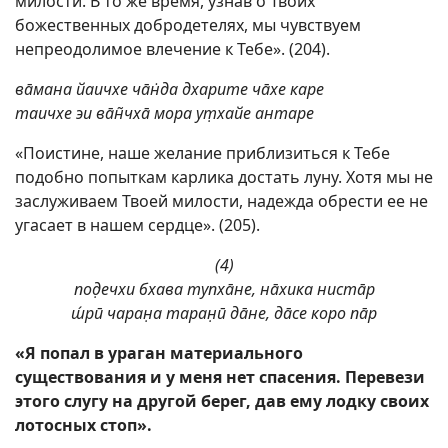
милости. В то же время, узнав о Твоих
божественных добродетелях, мы чувствуем
непреодолимое влечение к Тебе». (204).
вāмана йаичхе чāн̇да дхарите чāхе каре
таичхе эи вāн̃чхā мора ут̣хайе антаре
«Поистине, наше желание приблизиться к Тебе
подобно попыткам карлика достать луну. Хотя мы не
заслуживаем Твоей милости, надежда обрести ее не
угасает в нашем сердце». (205).
(4)
под̣ечхи бхава тупхāне, нāхика нистāр
ш́рӣ чаран̣а таран̣ӣ дāне, дāсе коро пāр
«Я попал в ураган материального
существования и у меня нет спасения. Перевези
этого слугу на другой берег, дав ему лодку своих
лотосных стоп».