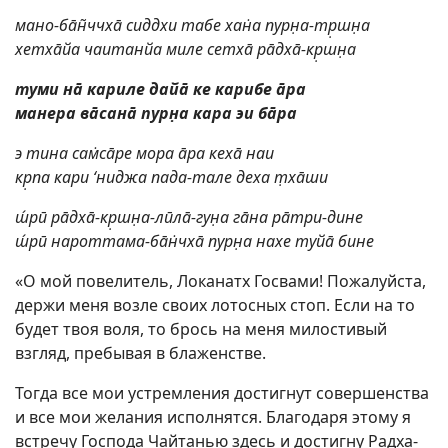
мано-бāн̃ччхā сиддхи табе хан̇а пурн̣а-тр̣шн̣а
хетхāйа чаитанйа миле сетхā рāдхā-кр̣шн̣а
туми нā кариле дайā ке карибе āра
манера вāсанā пурн̣а кара эи бāра
э тина сам̇сāре мора āра кехā наи
кр̣па кари ‘ниджа пада-тале деха т̣хāши
ш́рӣ рāдхā-кр̣шн̣а-лӣлā-гун̣а гāна рāтри-дине
ш́рӣ нароттама-бāн̇чхā пурн̣а нахе туйā бине
«О мой повелитель, Локанатх Госвами! Пожалуйста,
держи меня возле своих лотосных стоп. Если на то
будет твоя воля, то брось на меня милостивый
взгляд, пребывая в блаженстве.
Тогда все мои устремления достигнут совершенства
и все мои желания исполнятся. Благодаря этому я
встречу Господа Чайтанью здесь и достигну Радха-