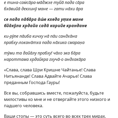
е тина-сам̇сāра-мāджхе туйā пада сāра
бхāвийā декхинӯ мане — гати нāхи āра
се пада пāбāра āш́е кхеда ут̣хе мане
бйāкӯла хр̣дайа садā карийе крандане
ки-рӯпе пāиба кичху нā пāи сандхāна
прабху-локанāтха пада нāхика смаран̣а
тӯми та дайāлу прабху! чāхо эка бāра
нароттама хр̣дайера гхучā-о андхакāра
«Слава, слава Шри Кришне Чайтанье! Слава
Нитьянанде! Слава Адвайте Ачарье! Слава
преданным Господа Гауры!
Все вы, собравшись вместе, пожалуйста, будьте
милостивы ко мне и не отвергайте этого низкого и
падшего человека.
Ваши стопы — это суть всего во всех трех мирах.