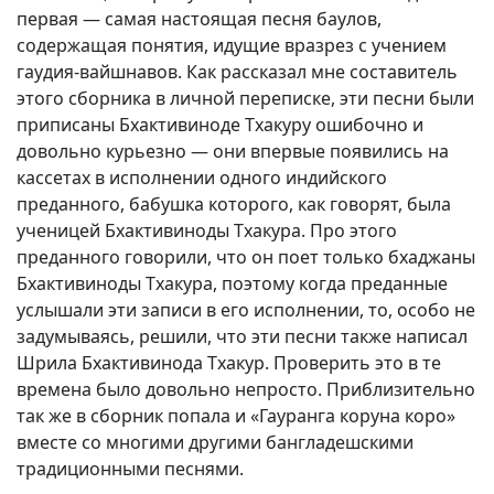
первая — самая настоящая песня баулов,
содержащая понятия, идущие вразрез с учением
гаудия-вайшнавов. Как рассказал мне составитель
этого сборника в личной переписке, эти песни были
приписаны Бхактивиноде Тхакуру ошибочно и
довольно курьезно — они впервые появились на
кассетах в исполнении одного индийского
преданного, бабушка которого, как говорят, была
ученицей Бхактивиноды Тхакура. Про этого
преданного говорили, что он поет только бхаджаны
Бхактивиноды Тхакура, поэтому когда преданные
услышали эти записи в его исполнении, то, особо не
задумываясь, решили, что эти песни также написал
Шрила Бхактивинода Тхакур. Проверить это в те
времена было довольно непросто. Приблизительно
так же в сборник попала и «Гауранга коруна коро»
вместе со многими другими бангладешскими
традиционными песнями.