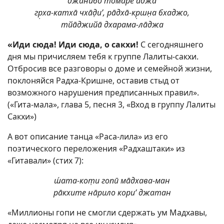
джāнибо томāре āджа
гр̣ха-катхā чхāд̣и’, рāдхā-кр̣шн̣а бхаджо,
тйāджийā дхарама-лāджа
«Иди сюда! Иди сюда, о сакхи!
С сегодняшнего
дня мы причисляем тебя к группе Лалиты-сакхи.
Отбросив все разговоры о доме и семейной жизни,
поклоняйся Радха-Кришне, оставив стыд от
возможного нарушения предписанных правил».
(«Гита-мала», глава 5, песня 3, «Вход в группу Лалиты
Сакхи»)
А вот описание танца «Раса-лила» из его
поэтического переложения «Радхаштаки» из
«Гитавали» (стих 7):
ш́ата-кот̣и гопӣ мāдхава-ман
рāкхите нāрило кори’ джатан
«Миллионы гопи не смогли сдержать ум Мадхавы,