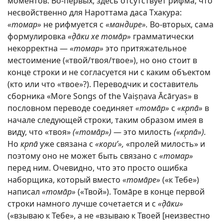
моментов. Во-первых, здесь отсутствует рифма, что
несвойственно для Нароттама даса Тхакура:
«томар»
не рифмуется с
«мандире».
Во-вторых, сама
формулировка
«д̣āки хе томāр»
грамматически
некорректна —
«томар»
это притяжательное
местоимение («твой/твоя/твое»), но оно стоит в
конце строки и не согласуется ни с каким объектом
(кто или что «твое»?). Переводчик и составитель
сборника «More Songs of the Vaiṣṇava Ācāryas» в
пословном переводе соединяет
«томāр»
с
«кр̣пā»
в
начале следующей строки, таким образом имея в
виду, что «твоя»
(«томāр»)
— это милость
(«кр̣пā»).
Но
кр̣пā
уже связана с
«кори’»,
«пролей милость» и
поэтому оно не может быть связано с
«томар»
перед ним. Очевидно, что это просто ошибка
наборщика, который вместо
«томāре»
(«к Тебе»)
написал
«томāр»
(«Твой»). Томāре в конце первой
строки намного лучше сочетается и с
«д̣āки»
(«взываю к Тебе», а не «взываю к Твоей [неизвестно