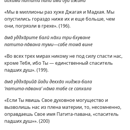
адхама патита пāпӣ āми дуи джана
«Мы в миллионы раз хуже Джагая и Мадхая. Мы
опустились гораздо ниже их и еще больше, чем
они, погрязли в грехе». (196).
āмā уддхāрите балӣ нāхи три-бхуване
патита-пāвана туми—сабе томā вине
«Во всех трех мирах никому не под силу спасти нас,
кроме Тебя, ибо Ты — единственный спаситель
падших душ». (199).
āмā уддхāрийā йади декхāо ниджа-бала
‘патита-пāвана’ нāма табе се сапхала
«Если Ты явишь Свое духовное могущество и
вызволишь нас из плена материи, то, несомненно,
оправдаешь Свое имя Патита-павана, «спаситель
падших душ»». (200)