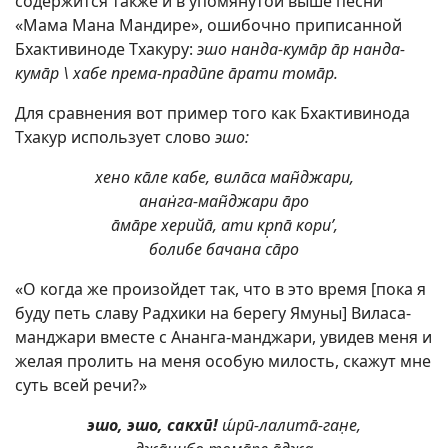
содержится также и в упомянутой выше песни
«Мама Мана Мандире», ошибочно приписанной
Бхактивиноде Тхакуру:
эшо нанда-кумāр āр нанда-
кумāр \ хабе према-прадӣпе āрати томāр.
Для сравнения вот пример того как Бхактивинода
Тхакур использует слово
эшо:
хено кāле кабе, вилāса ман̃джари,
анан̇га-ман̃джари āро
āмāре херийā, ати кр̣пā кори’,
болибе бачана сāро
«О когда же произойдет так, что в это время [пока я
буду петь славу Радхики на берегу Ямуны] Виласа-
манджари вместе с Ананга-манджари, увидев меня и
желая пролить на меня особую милость, скажут мне
суть всей речи?»
эшо, эшо, сакхӣ!
ш́рӣ-лалитā-ган̣е,