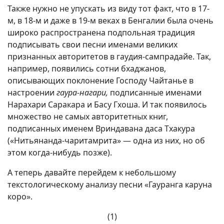
Также нужно не упускать из виду тот факт, что в 17-
м, в 18-м и даже в 19-м веках в Бенгалии была очень
широко распространена подпольная традиция
подписывать свои песни именами великих
признанных авторитетов в гаудия-сампрадайе. Так,
например, появились сотни бхаджанов,
описывающих поклонение Господу Чайтанье в
настроении
гаура-нагари,
подписанные именами
Нарахари Саракара и Басу Гхоша. И так появилось
множество не самых авторитетных книг,
подписанных именем Вриндавана даса Тхакура
(«Нитьянанда-чаритамрита» — одна из них, но об
этом когда-нибудь позже).
А теперь давайте перейдем к небольшому
текстологическому анализу песни «Гауранга каруна
коро».
(1)