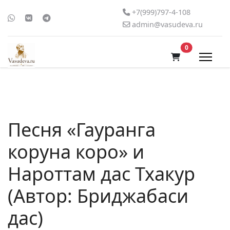
+7(999)797-4-108
admin@vasudeva.ru
В корзину
0
Песня «Гауранга
коруна коро» и
Нароттам дас Тхакур
(Автор: Бриджабаси
дас)