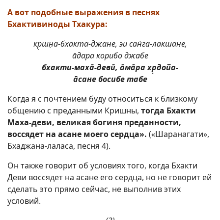
А вот подобные выражения в песнях
Бхактивиноды Тхакура:
кр̣шн̣а-бхакта-джане, эи сан̇га-лакшане,
āдара корибо джабе
бхакти-махā-девӣ, āмāра хр̣дойа-
āсане босибе табе
Когда я с почтением буду относиться к близкому
общению с преданными Кришны,
тогда Бхакти
Маха-деви, великая богиня преданности,
воссядет на асане моего сердца».
(«Шаранагати»,
Бхаджана-лаласа, песня 4).
Он также говорит об условиях того, когда Бхакти
Деви воссядет на асане его сердца, но не говорит ей
сделать это прямо сейчас, не выполнив этих
условий.