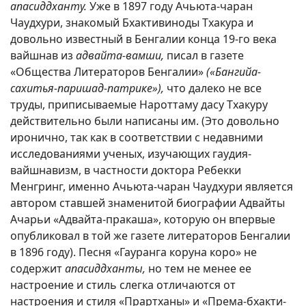
апасиддханту.
Уже в 1897 году Ачьюта-чаран
Чаудхури, знакомый Бхактивиноды Тхакура и
довольно известный в Бенгалии конца 19-го века
вайшнав из
адвайта-вамши,
писал в газете
«Общества Литераторов Бенгалии»
(«Бангийа-
сахитья-паришад-патрике»),
что далеко не все
труды, приписываемые Нароттаму дасу Тхакуру
действительно были написаны им. (Это довольно
иронично, так как в соответствии с недавними
исследованиями ученых, изучающих гаудия-
вайшнавизм, в частности доктора Ребекки
Менгринг, именно Ачьюта-чаран Чаудхури является
автором ставшей знаменитой биографии Адвайты
Ачарьи «Адвайта-пракаша», которую он впервые
опубликовал в той же газете литераторов Бенгалии
в 1896 году). Песня «Гауранга коруна коро» не
содержит
апасиддханты,
но тем не менее ее
настроение и стиль слегка отличаются от
настроения и стиля «Прартханы» и «Према-бхакти-