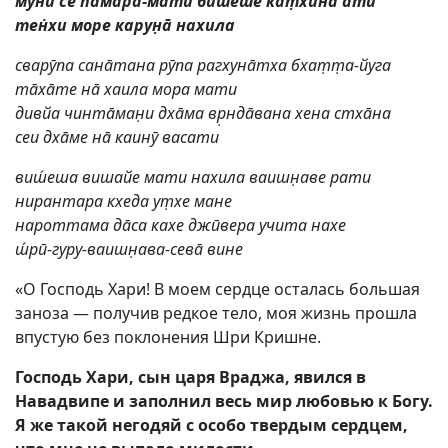
мун̃и се пāмара-мати биш́еше кат̣хина ати
тен̇хи море карун̣ā нахила
сварӯпа санāтана рӯпа рагхунāтха бхат̣т̣а-йуга
тāхāте нā хаила мора мати
дивйа чинтāман̣и дхāма вр̣ндāвана хена стхāна
сеи дхāме нā каинӯ васати
виш́еша вишайе мати нахила ваишн̣аве рати
нирантара кхеда ут̣хе мане
нароттама дāса кахе джӣвера учита нахе
ш́рӣ-гуру-ваишн̣ава-севā вине
«О Господь Хари! В моем сердце осталась большая
заноза — получив редкое тело, моя жизнь прошла
впустую без поклонения Шри Кришне.
Господь Хари, сын царя Враджа, явился в
Навадвипе и заполнил весь мир любовью к Богу.
Я же такой негодяй с особо твердым сердцем,