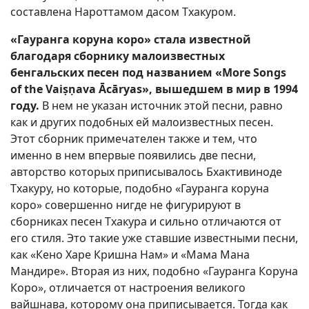
составлена Нароттамом дасом Тхакуром.
«Гауранга коруна коро» стала известной
благодаря сборнику малоизвестных
бенгальских песен под названием «More Songs
of the Vaiṣṇava Ācāryas», вышедшем в мир в 1994
году.
В нем не указан источник этой песни, равно
как и других подобных ей малоизвестных песен.
Этот сборник примечателен также и тем, что
именно в нем впервые появились две песни,
авторство которых приписывалось Бхактивиноде
Тхакуру, но которые, подобно «Гауранга коруна
коро» совершенно нигде не фигурируют в
сборниках песен Тхакура и сильно отличаются от
его стиля. Это такие уже ставшие известными песни,
как «Кено Харе Кришна Нам» и «Мама Мана
Мандире». Вторая из них, подобно «Гауранга Коруна
Коро», отличается от настроения великого
вайшнава, которому она приписывается. Тогда как