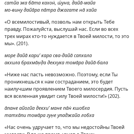
сатйа эка бāта кахон̇, ш́уна, дайā-майа
мо-вину дайāра пāтра джагате нā хайа
«О всемилостивый, позволь нам открыть Тебе
правду. Пожалуйста, выслушай нас. Если во всех
трех мирах кто-то нуждается в Твоей милости, то это
мы». (201).
море дайā кари’ кара сва-дайā сапхала
акхила брахмāн̣д̣а декхука томāра дайā-бала
«Ниже нас пасть невозможно. Поэтому, если Ты
проникнешься к нам состраданием, это будет
наилучшим проявлением Твоего милосердия. Пусть
вся вселенная увидит силу Твоей милости!» (202).
āпане айогйа декхи’ мане пāн̇ кшобха
татхāпи томāра гун̣е упаджайа лобха
«Нас очень удручает то, что мы недостойны Твоей