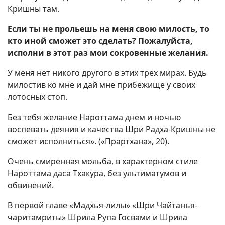
Кришны там.
Если ты не прольешь на меня свою милость, то
кто иной сможет это сделать? Пожалуйста,
исполни в этот раз мои сокровенные желания.
У меня нет никого другого в этих трех мирах. Будь
милостив ко мне и дай мне прибежище у своих
лотосных стоп.
Без тебя желание Нароттама днем и ночью
воспевать деяния и качества Шри Радха-Кришны не
сможет исполниться». («Прартхана», 20).
Очень смиренная мольба, в характерном стиле
Нароттама даса Тхакура, без ультиматумов и
обвинений.
В первой главе «Мадхья-лилы» «Шри Чайтанья-
чаритамриты» Шрила Рупа Госвами и Шрила