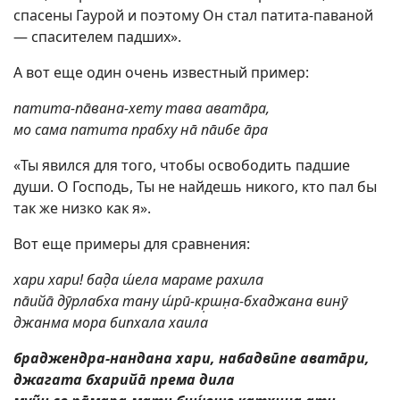
спасены Гаурой и поэтому Он стал патита-паваной
— спасителем падших».
А вот еще один очень известный пример:
патита-пāвана-хету тава аватāра,
мо сама патита прабху нā пāибе āра
«Ты явился для того, чтобы освободить падшие
души. О Господь, Ты не найдешь никого, кто пал бы
так же низко как я».
Вот еще примеры для сравнения:
хари хари! бад̣а ш́ела мараме рахила
пāийā дӯрлабха тану ш́рӣ-кр̣шн̣а-бхаджана винӯ
джанма мора бипхала хаила
браджендра-нандана хари, набадвӣпе аватāри,
джагата бхарийā према дила