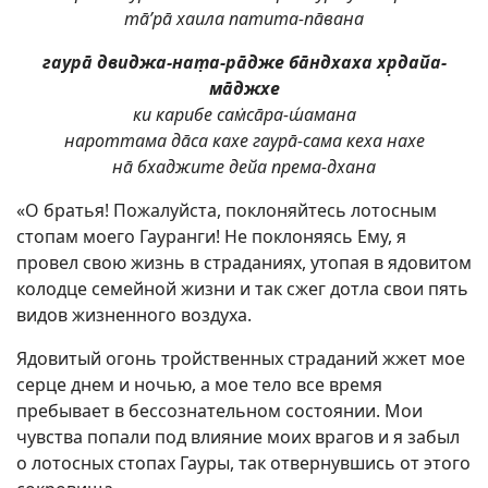
тā’рā хаила патита-пāвана
гаурā двиджа-нат̣а-рāдже бāндхаха хр̣дайа-
мāджхе
ки карибе сам̇сāра-ш́амана
нароттама дāса кахе гаурā-сама кеха нахе
нā бхаджите дейа према-дхана
«О братья! Пожалуйста, поклоняйтесь лотосным
стопам моего Гауранги! Не поклоняясь Ему, я
провел свою жизнь в страданиях, утопая в ядовитом
колодце семейной жизни и так сжег дотла свои пять
видов жизненного воздуха.
Ядовитый огонь тройственных страданий жжет мое
серце днем и ночью, а мое тело все время
пребывает в бессознательном состоянии. Мои
чувства попали под влияние моих врагов и я забыл
о лотосных стопах Гауры, так отвернувшись от этого