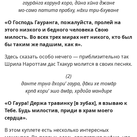
гаурāн̇га карун̣ā коро, дӣна хӣна джане
мо-само патита прабху, нāхи три-бхуване
«О Господь Гауранга, пожалуйста, пролей на
этого низкого и бедного человека Свою
милость. Во всех трех мирах нет никого, кто был
бы таким же падшим, как я».
Здесь сказать особо нечего — приблизительно так
Шрила Нароттам дас Тхакур молится в своих песнях.
(2)
данте тр̣н̣а дхори’ гаура, д̣āки хе томāр
кр̣пā кори’ эшо āмāр, хр̣дойа мандире
«О Гаура! Держа травинку [в зубах], я взываю к
Тебе. Будь милостив, приди в храм моего
сердца».
В этом куплете есть несколько интересных