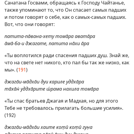
Санатана Госвами, обращаясь к Господу Чайтанье,
также упоминают то, что Он спасает самых падших
и потом говорят о себе, как о самых-самых падших.
Вот, что они говорят:
патита-пāвана-хету томāра аватāра
āмā-ба-и джагате, патита нāхи āра
«Ты воплотился ради спасения падших душ. Знай же,
что на свете нет никого, кто пал бы так же низко, как
мы». (
191
)
джагāи-мāдхāи дуи кариле уддхāра
тāхāн̇ уддхāрите ш́рама нахила томāра
«Ты спас братьев Джагая и Мадхая, но для этого
Тебе не требовалось прилагать большие усилия».
(192)
джагāи-мāдхāи хаите кот̣ӣ кот̣ӣ гун̣а