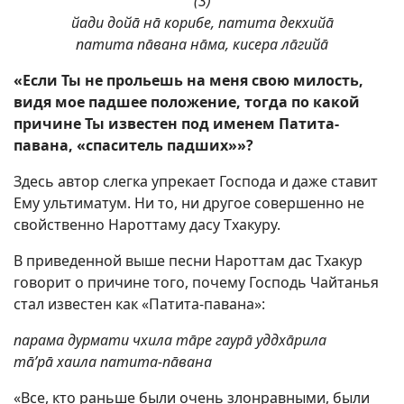
(3)
йади дойā нā корибе, патита декхийā
патита пāвана нāма, кисера лāгийā
«Если Ты не прольешь на меня свою милость,
видя мое падшее положение, тогда по какой
причине Ты известен под именем Патита-
павана, «спаситель падших»»?
Здесь автор слегка упрекает Господа и даже ставит
Ему ультиматум. Ни то, ни другое совершенно не
свойственно Нароттаму дасу Тхакуру.
В приведенной выше песни Нароттам дас Тхакур
говорит о причине того, почему Господь Чайтанья
стал известен как «Патита-павана»:
парама дурмати чхила тāре гаурā уддхāрила
тā’рā хаила патита-пāвана
«Все, кто раньше были очень злонравными, были