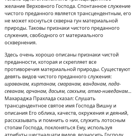
желание Верховного Господа. Спонтанное служение
чистого преданного является трансцендентным, его
не может коснуться скверна гун материальной
природы. Таковы признаки чистого преданного
служения, свободного от материального
осквернения.
Здесь очень хорошо описаны признаки чистой
преданности, которая и скрепляет все
противоречия материальной природы. Существуют
девять видов чистого преданного служения:
шраванам, киртанам, смаранам, ванданам, пада-
севанам, арчанам, дасьям, сакхьям, атма-ниведанам…
Махараджа Прахлада сказал: Слушать
трансцендентное святое имя Господа Вишну и
описания Его облика, качеств, окружения и деяний,
рассказывать и помнить о них, служить лотосным
стопам Господа, поклоняться Ему, используя
атрибуты шестнадцати видов, возносить Господу