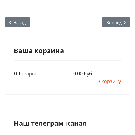
Предыдущий: Веды описывают разные категории друзей (Ра
Следующий: Е
Назад
Вперед
Ваша корзина
0
Товары
-
0.00 Руб
В корзину
Наш телеграм-канал