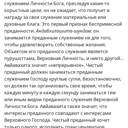
служением Личности Бога, преследуя какие-то
корыстные цели, он не ожидает, что получит в
награду за свое служение материальные или
духовные блага. Это первый признак беспримесной
преданности.
Анйабхилашита-шунйам:
он
занимается преданным служением не для того,
чтобы удовлетворить собственные желания.
Объектом его преданного служения является
пурушоттама, Верховная Личность, и никто другой…
Авйавахита значит «непрерывное». Чистый
преданный должен заниматься преданным
служением Господу круглые сутки, безостановочно;
он должен так организовать свое время, чтобы
каждую минуту и каждую секунду заниматься тем
или иным видом преданного служения Верховной
Личности Бога. Авйавахита также значит, что
интересы преданного совпадают с интересами
Верховного Господа. Чистый преданный хочет
только одного: исполнить трансцендентное