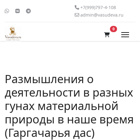
+7(999)797-4-108
admin@vasudeva.ru
В корзину
0
Размышления о
деятельности в разных
гунах материальной
природы в наше время
(Гаргачарья дас)