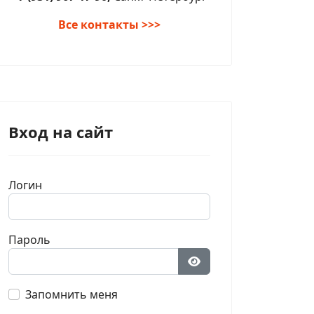
Все контакты >>>
Вход на сайт
а Бхакти - комплект из 9 книг, возвышающих сознание
Логин
Пароль
Показать пароль
Запомнить меня