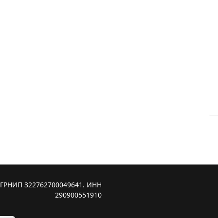
ОГРНИП 322762700049641. ИНН
290900551910