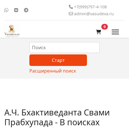
+7(999)797-4-108
admin@vasudeva.ru
В корзину
0
Расширенный поиск
А.Ч. Бхактиведанта Свами
Прабхупада - В поисках