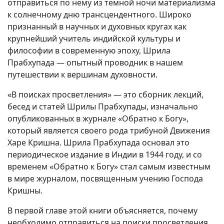
отправиться по нему из темной ночи материализма
к солнечному дню трансцендентного. Широко
признанный в научных и духовных кругах как
крупнейший учитель индийской культуры и
философии в современную эпоху, Шрила
Прабхупада — опытный проводник в нашем
путешествии к вершинам духовности.
«В поисках просветления» — это сборник лекций,
бесед и статей Шрилы Прабхупады, изначально
опубликованных в журнале «Обратно к Богу»,
который является своего рода трибуной Движения
Харе Кришна. Шрила Прабхупада основал это
периодическое издание в Индии в 1944 году, и со
временем «Обратно к Богу» стал самым известным
в мире журналом, посвященным учению Господа
Кришны.
В первой главе этой книги объясняется, почему
необходимо отправиться на поиски просветления.