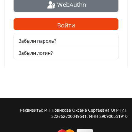
WebAuthn
Войти
Забыли пароль?
Забыли логин?
Реквизиты: ИП Новикова Оксана Сергеевна ОГРНИП
322762700049641. ИНН 290900551910