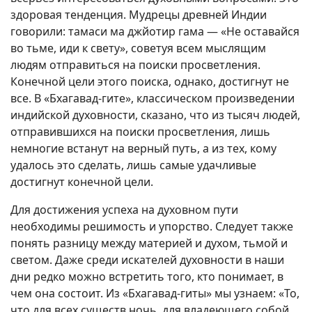
здоровая тенденция. Мудрецы древней Индии
говорили: тамаси ма джйотир гама — «Не оставайся
во тьме, иди к свету», советуя всем мыслящим
людям отправиться на поиски просветления.
Конечной цели этого поиска, однако, достигнут не
все. В «Бхагавад-гите», классическом произведении
индийской духовности, сказано, что из тысяч людей,
отправившихся на поиски просветления, лишь
немногие встанут на верный путь, а из тех, кому
удалось это сделать, лишь самые удачливые
достигнут конечной цели.
Для достижения успеха на духовном пути
необходимы решимость и упорство. Следует также
понять разницу между материей и духом, тьмой и
светом. Даже среди искателей духовности в наши
дни редко можно встретить того, кто понимает, в
чем она состоит. Из «Бхагавад-гиты» мы узнаем: «То,
что для всех существ ночь, для владеющего собой