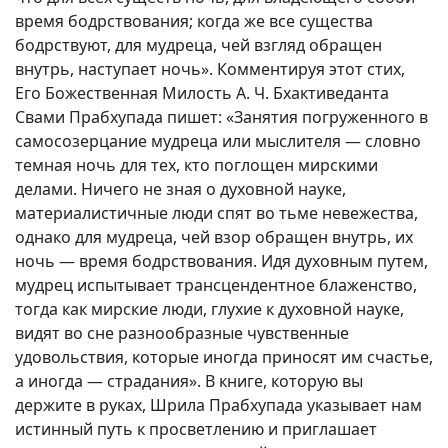
время бодрствования; когда же все существа
бодрствуют, для мудреца, чей взгляд обращен
внутрь, наступает ночь». Комментируя этот стих,
Его Божественная Милость А. Ч. Бхактиведанта
Свами Прабхупада пишет: «Занятия погруженного в
самосозерцание мудреца или мыслителя — словно
темная ночь для тех, кто поглощен мирскими
делами. Ничего не зная о духовной науке,
материалистичные люди спят во тьме невежества,
однако для мудреца, чей взор обращен внутрь, их
ночь — время бодрствования. Идя духовным путем,
мудрец испытывает трансцендентное блаженство,
тогда как мирские люди, глухие к духовной науке,
видят во сне разнообразные чувственные
удовольствия, которые иногда приносят им счастье,
а иногда — страдания». В книге, которую вы
держите в руках, Шрила Прабхупада указывает нам
истинный путь к просветлению и приглашает