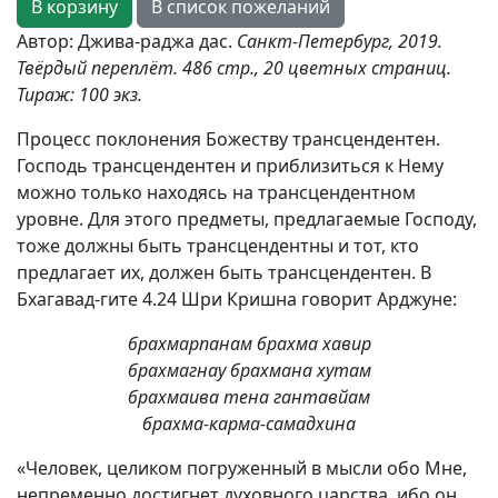
Автор: Джива-раджа дас.
Санкт-Петербург, 2019.
Твёрдый переплёт. 486 стр., 20 цветных страниц.
Тираж: 100 экз.
Процесс поклонения Божеству трансцендентен.
Господь трансцендентен и приблизиться к Нему
можно только находясь на трансцендентном
уровне. Для этого предметы, предлагаемые Господу,
тоже должны быть трансцендентны и тот, кто
предлагает их, должен быть трансцендентен. В
Бхагавад-гите 4.24 Шри Кришна говорит Арджуне:
брахмарпанам брахма хавир
брахмагнау брахмана хутам
брахмаива тена гантавйам
брахма-карма-самадхина
«Человек, целиком погруженный в мысли обо Мне,
непременно достигнет духовного царства, ибо он