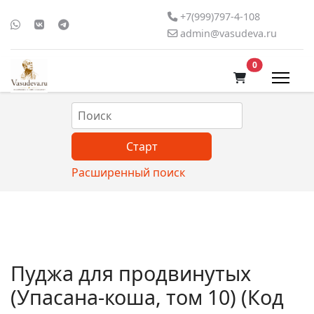
+7(999)797-4-108
admin@vasudeva.ru
В корзину
0
Расширенный поиск
Пуджа для продвинутых
(Упасана-коша, том 10)
(Код