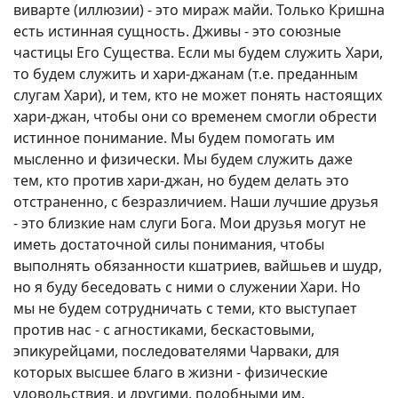
виварте (иллюзии) - это мираж майи. Только Кришна
есть истинная сущность. Дживы - это союзные
частицы Его Существа. Если мы будем служить Хари,
то будем служить и хари-джанам (т.е. преданным
слугам Хари), и тем, кто не может понять настоящих
хари-джан, чтобы они со временем смогли обрести
истинное понимание. Мы будем помогать им
мысленно и физически. Мы будем служить даже
тем, кто против хари-джан, но будем делать это
отстраненно, с безразличием. Наши лучшие друзья
- это близкие нам слуги Бога. Мои друзья могут не
иметь достаточной силы понимания, чтобы
выполнять обязанности кшатриев, вайшьев и шудр,
но я буду беседовать с ними о служении Хари. Но
мы не будем сотрудничать с теми, кто выступает
против нас - с агностиками, бескастовыми,
эпикурейцами, последователями Чарваки, для
которых высшее благо в жизни - физические
удовольствия, и другими, подобными им.