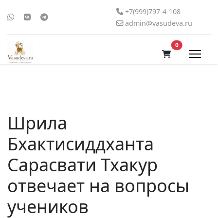
+7(999)797-4-108
admin@vasudeva.ru
В корзину
0
Шрила
Бхактисиддханта
Сарасвати Тхакур
отвечает на вопросы
учеников