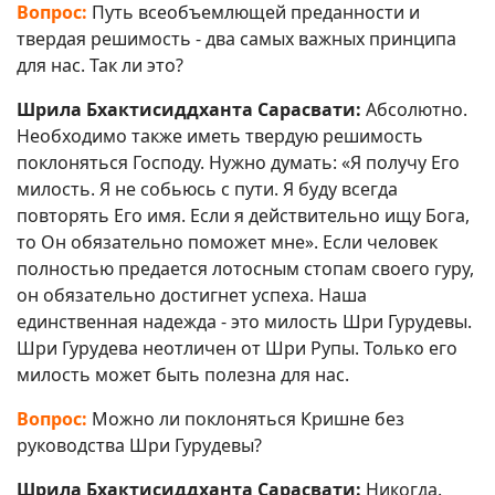
Вопрос:
Путь всеобъемлющей преданности и
твердая решимость - два самых важных принципа
для нас. Так ли это?
Шрила Бхактисиддханта Сарасвати:
Абсолютно.
Необходимо также иметь твердую решимость
поклоняться Господу. Нужно думать: «Я получу Его
милость. Я не собьюсь с пути. Я буду всегда
повторять Его имя. Если я действительно ищу Бога,
то Он обязательно поможет мне». Если человек
полностью предается лотосным стопам своего гуру,
он обязательно достигнет успеха. Наша
единственная надежда - это милость Шри Гурудевы.
Шри Гурудева неотличен от Шри Рупы. Только его
милость может быть полезна для нас.
Вопрос:
Можно ли поклоняться Кришне без
руководства Шри Гурудевы?
Шрила Бхактисиддханта Сарасвати:
Никогда.