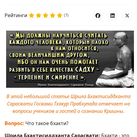
Рейтинги
(7)
В этой небольшой статье Шрила Бхактисиддханта
Сарасвати Госвами Тхакур Прабхупада отвечает на
вопросы учеников и гостей о сознании Кришны.
Вопрос:
Что такое бхакти?
Шрила Бхактисиддханта Сарасвати:
Бхакти - это