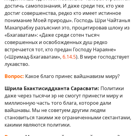
достичь самопознания, И даже среди тех, кто уже
достиг совершенства, редко кто имеет истинное
понимание Моей природы». Господь Шри Чайтанья
Махапрабху разъяснил это, процитировав шлоку из
«Бхагаватам»: «Даже среди сотен тысяч
совершенных и освобожденных душ редко
встречается тот, кто предан Господу Нараяне»
(«Шримад-Бхагаватам»,
6.14.5
). В мире господствует
лукавство.
Вопрос:
Какое благо принес вайшнавизм миру?
Шрила Бхактисиддханта Сарасвати:
Политики
даже через тысячи эр не смогут принести миру и
миллионную часть того блага, которое дали
вайшнавы. Мы не советуем другим людям
становиться такими же ограниченными сектантами,
какими являются политики.