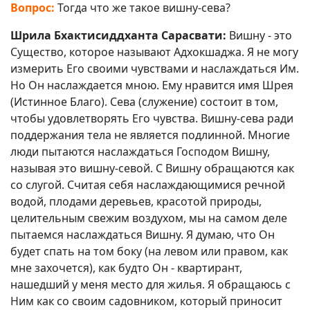
Вопрос:
Тогда что же такое вишну-сева?
Шрила Бхактисиддханта Сарасвати:
Вишну - это
Существо, которое называют Адхокшаджа. Я не могу
измерить Его своими чувствами и наслаждаться Им.
Но Он наслаждается мною. Ему нравится имя Шрея
(Истинное Благо). Сева (служение) состоит в том,
чтобы удовлетворять Его чувства. Вишну-сева ради
поддержания тела не является подлинной. Многие
люди пытаются наслаждаться Господом Вишну,
называя это вишну-севой. С Вишну обращаются как
со слугой. Считая себя наслаждающимися речной
водой, плодами деревьев, красотой природы,
целительным свежим воздухом, мы на самом деле
пытаемся наслаждаться Вишну. Я думаю, что Он
будет спать на том боку (на левом или правом, как
мне захочется), как будто Он - квартирант,
нашедший у меня место для жилья. Я обращаюсь с
Ним как со своим садовником, который приносит