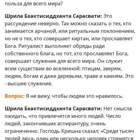
польза для всего мира?
Шрила Бхактисиддханта Сарасвати:
Это
рассуждение неверно. Так можно сказать о тех, кто
занимается арчаной, или ритуальным поклонением,
но не о тех, кто совершает киртан, или прославляет
Бога. Ритуалист выполняет обряды ради
собственного блага, но тот, кто прославляет Бога,
совершает служение для всего мира. Он служит
всем существам во вселенной: птицам, зверям,
людям, богам и даже деревьям, траве и камням. Это
- высшее служение.
Вопрос:
Я не вижу, чтобы людям это нравилось.
Шрила Бхактисиддханта Сарасвати:
Нет смысла
ожидать, что привлечется много людей. Число
людей, закончивших аспирантуру, очень
ограниченно. Господь Кришна сказал; «Среди тысяч
людей лишь один или несколько человек стремятся