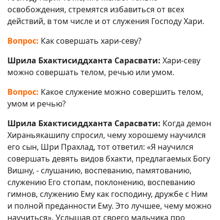
освобождения, стремятся избавиться от всех
действий, в том числе и от служения Господу Хари.
Вопрос:
Как совершать хари-севу?
Шрила Бхактисиддханта Сарасвати:
Хари-севу
можно совершать телом, речью или умом.
Вопрос:
Какое служение можно совершить телом,
умом и речью?
Шрила Бхактисиддханта Сарасвати:
Когда демон
Хираньякашипу спросил, чему хорошему научился
его сын, Шри Прахлад, тот ответил: «Я научился
совершать девять видов бхакти, предлагаемых Богу
Вишну, - слушанию, воспеванию, памятованию,
служению Его стопам, поклонению, воспеванию
гимнов, служению Ему как господину, дружбе с Ним
и полной преданности Ему. Это лучшее, чему можно
научиться». Услышав от своего мальчика про