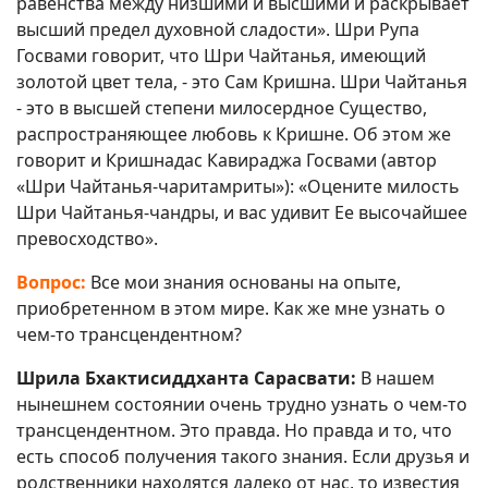
равенства между низшими и высшими и раскрывает
высший предел духовной сладости». Шри Рупа
Госвами говорит, что Шри Чайтанья, имеющий
золотой цвет тела, - это Сам Кришна. Шри Чайтанья
- это в высшей степени милосердное Существо,
распространяющее любовь к Кришне. Об этом же
говорит и Кришнадас Кавираджа Госвами (автор
«Шри Чайтанья-чаритамриты»): «Оцените милость
Шри Чайтанья-чандры, и вас удивит Ее высочайшее
превосходство».
Вопрос:
Все мои знания основаны на опыте,
приобретенном в этом мире. Как же мне узнать о
чем-то трансцендентном?
Шрила Бхактисиддханта Сарасвати:
В нашем
нынешнем состоянии очень трудно узнать о чем-то
трансцендентном. Это правда. Но правда и то, что
есть способ получения такого знания. Если друзья и
родственники находятся далеко от нас, то известия