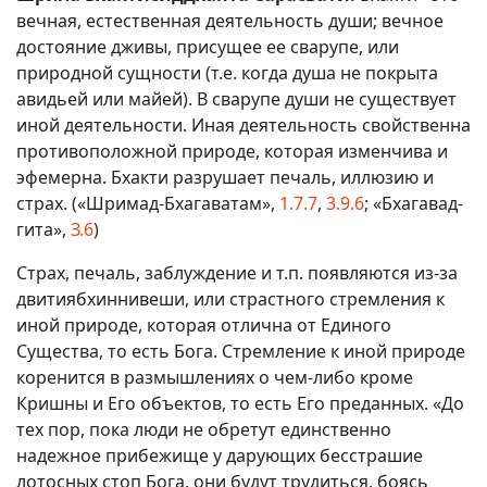
вечная, естественная деятельность души; вечное
достояние дживы, присущее ее сварупе, или
природной сущности (т.е. когда душа не покрыта
авидьей или майей). В сварупе души не существует
иной деятельности. Иная деятельность свойственна
противоположной природе, которая изменчива и
эфемерна. Бхакти разрушает печаль, иллюзию и
страх. («Шримад-Бхагаватам»,
1.7.7
,
3.9.6
; «Бхагавад-
гита»,
З.6
)
Страх, печаль, заблуждение и т.п. появляются из-за
двитиябхиннивеши, или страстного стремления к
иной природе, которая отлична от Единого
Существа, то есть Бога. Стремление к иной природе
коренится в размышлениях о чем-либо кроме
Кришны и Его объектов, то есть Его преданных. «До
тех пор, пока люди не обретут единственно
надежное прибежище у дарующих бесстрашие
лотосных стоп Бога, они будут трудиться, боясь