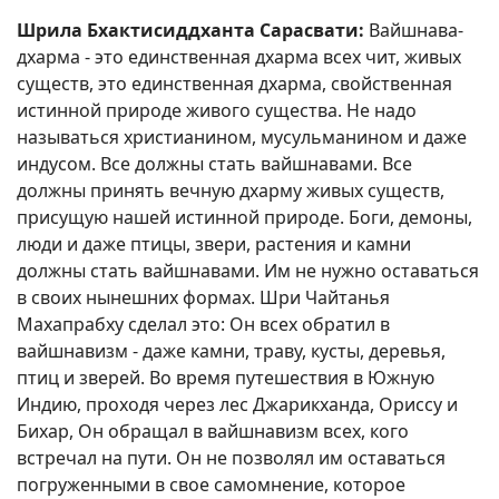
Шрила Бхактисиддханта Сарасвати:
Вайшнава-
дхарма - это единственная дхарма всех чит, живых
существ, это единственная дхарма, свойственная
истинной природе живого существа. Не надо
называться христианином, мусульманином и даже
индусом. Все должны стать вайшнавами. Все
должны принять вечную дхарму живых существ,
присущую нашей истинной природе. Боги, демоны,
люди и даже птицы, звери, растения и камни
должны стать вайшнавами. Им не нужно оставаться
в своих нынешних формах. Шри Чайтанья
Махапрабху сделал это: Он всех обратил в
вайшнавизм - даже камни, траву, кусты, деревья,
птиц и зверей. Во время путешествия в Южную
Индию, проходя через лес Джарикханда, Ориссу и
Бихар, Он обращал в вайшнавизм всех, кого
встречал на пути. Он не позволял им оставаться
погруженными в свое самомнение, которое