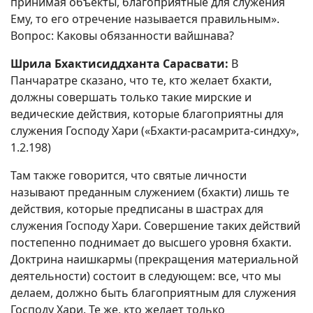
принимая объекты, благоприятные для служения
Ему, то его отречение называется правильным».
Вопрос: Каковы обязанности вайшнава?
Шрила Бхактисиддханта Сарасвати:
В
Панчаратре сказано, что те, кто желает бхакти,
должны совершать только такие мирские и
ведические действия, которые благоприятны для
служения Господу Хари («Бхакти-расамрита-синдху»,
1.2.198)
Там также говорится, что святые личности
называют преданным служением (бхакти) лишь те
действия, которые предписаны в шастрах для
служения Господу Хари. Совершение таких действий
постепенно поднимает до высшего уровня бхакти.
Доктрина наишкармы (прекращения материальной
деятельности) состоит в следующем: все, что мы
делаем, должно быть благоприятным для служения
Господу Хари. Те же, кто желает только