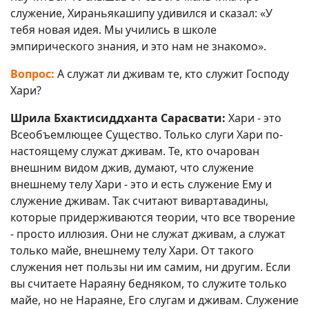
служение, Хираньякашипу удивился и сказал: «У
тебя новая идея. Мы учились в школе
эмпирического знания, и это нам не знакомо».
Вопрос:
А служат ли дживам те, кто служит Господу
Хари?
Шрила Бхактисиддханта Сарасвати:
Хари - это
Всеобъемлющее Существо. Только слуги Хари по-
настоящему служат дживам. Те, кто очарован
внешним видом джив, думают, что служение
внешнему телу Хари - это и есть служение Ему и
служение дживам. Так считают вивартавадины,
которые придерживаются теории, что все творение
- просто иллюзия. Они не служат дживам, а служат
только майе, внешнему телу Хари. От такого
служения нет пользы ни им самим, ни другим. Если
вы считаете Нараяну бедняком, то служите только
майе, но не Нараяне, Его слугам и дживам. Служение