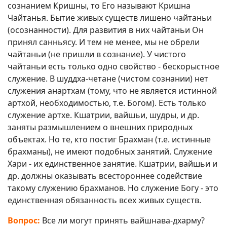
сознанием Кришны, то Его называют Кришна
Чайтанья. Бытие живых существ лишено чайтаньи
(осознанности). Для развития в них чайтаньи Он
принял санньясу. И тем не менее, мы не обрели
чайтаньи (не пришли в сознание). У чистого
чайтаньи есть только одно свойство - бескорыстное
служение. В шуддха-четане (чистом сознании) нет
служения анартхам (тому, что не является истинной
артхой, необходимостью, т.е. Богом). Есть только
служение артхе. Кшатрии, вайшьи, шудры, и др.
заняты размышлением о внешних природных
объектах. Но те, кто постиг Брахман (т.е. истинные
брахманы), не имеют подобных занятий. Служение
Хари - их единственное занятие. Кшатрии, вайшьи и
др. должны оказывать всестороннее содействие
такому служению брахманов. Но служение Богу - это
единственная обязанность всех живых существ.
Вопрос:
Все ли могут принять вайшнава-дхарму?