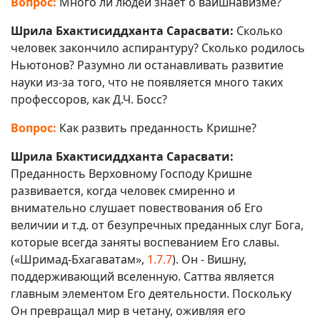
Вопрос:
Много ли людей знает о вайшнавизме?
Шрила Бхактисиддханта Сарасвати:
Сколько
человек закончило аспирантуру? Сколько родилось
Ньютонов? Разумно ли останавливать развитие
науки из-за того, что не появляется много таких
профессоров, как Д.Ч. Босс?
Вопрос:
Как развить преданность Кришне?
Шрила Бхактисиддханта Сарасвати:
Преданность Верховному Господу Кришне
развивается, когда человек смиренно и
внимательно слушает повествования об Его
величии и т.д. от безупречных преданных слуг Бога,
которые всегда заняты воспеванием Его славы.
(«Шримад-Бхагаватам»,
1.7.7
). Он - Вишну,
поддерживающий вселенную. Саттва является
главным элементом Его деятельности. Поскольку
Он превращал мир в четану, оживляя его