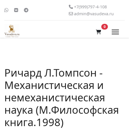
+7(999)797-4-108
admin@vasudeva.ru
В корзину
0
Ричард Л.Томпсон -
Механистическая и
немеханистическая
наука (М.Философская
книга.1998)