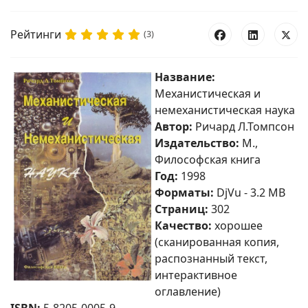
Рейтинги
(3)
Название:
Механистическая и
немеханистическая наука
Автор:
Ричард Л.Томпсон
Издательство:
М.,
Философская книга
Год:
1998
Форматы:
DjVu - 3.2 MB
Страниц:
302
Качество:
хорошее
(сканированная копия,
распознанный текст,
интерактивное
оглавление)