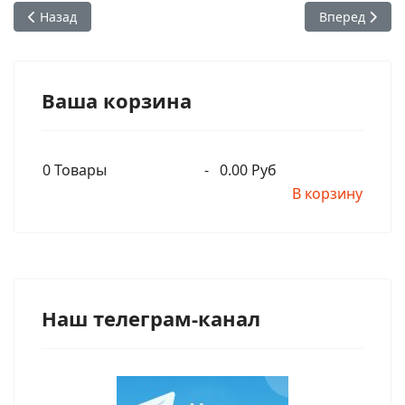
Предыдущий: Садапута дас (Ричард Томпсон) - Тайны пято
Следующий: Ж
Назад
Вперед
Ваша корзина
0
Товары
-
0.00 Руб
В корзину
Наш телеграм-канал