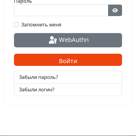
Пароль
Показат
Запомнить меня
WebAuthn
Войти
Забыли пароль?
Забыли логин?