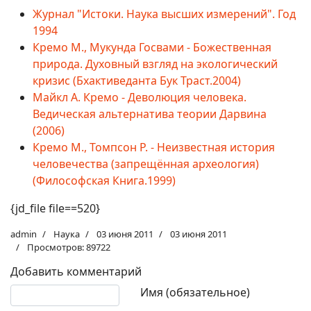
Журнал "Истоки. Наука высших измерений". Год
1994
Кремо М., Мукунда Госвами - Божественная
природа. Духовный взгляд на экологический
кризис (Бхактиведанта Бук Траст.2004)
Майкл А. Кремо - Деволюция человека.
Ведическая альтернатива теории Дарвина
(2006)
Кремо М., Томпсон Р. - Неизвестная история
человечества (запрещённая археология)
(Философская Книга.1999)
{jd_file file==520}
admin
Наука
03 июня 2011
03 июня 2011
Просмотров: 89722
Добавить комментарий
Текст комментария
Имя (обязательное)