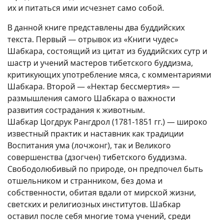
их и питаться ими исчезнет само собой.
В данной книге представлены два буддийских
текста. Первый — отрывок из «Книги чудес»
Шабкара, состоящий из цитат из буддийских сутр и
шастр и учений мастеров тибетского буддизма,
критикующих употребление мяса, с комментариями
Шабкара. Второй — «Нектар бессмертия» —
размышления самого Шабкара о важности
развития сострадания к животным.
Шабкар Цогдрук Рангдрол (1781-1851 гг.) — широко
известный практик и наставник как традиции
Воспитания ума (лочжонг), так и Великого
совершенства (дзогчен) тибетского буддизма.
Свободолюбивый по природе, он предпочел быть
отшельником и странником, без дома и
собственности, обитая вдали от мирской жизни,
светских и религиозных институтов. Шабкар
оставил после себя многие тома учений, среди