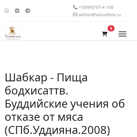
+7(999)797-4-108
admin@vasudeva.ru
В корзину
0
Шабкар - Пища
бодхисаттв.
Буддийские учения об
отказе от мяса
(СПб.Уддияна.2008)