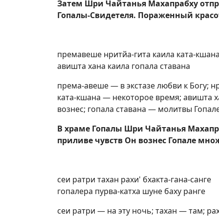
Затем Шри Чайтанья Махапрабху отпра
Гопалы-Свидетеля. Пораженный красот
премавеше нритйа-гита каила ката-кшан
авишта хана каила гопала ставана
према-авеше — в экстазе любви к Богу; н
ката-кшана — некоторое время; авишта 
вознес; гопала ставана — молитвы Гопале
В храме Гопалы Шри Чайтанья Махапра
приливе чувств Он вознес Гопале мно
сеи ратри тахан рахи' бхакта-гана-санге
гопалера пурва-катха шуне баху ранге
сеи ратри — на эту ночь; тахан — там; ра