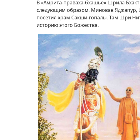
В «Амрита-праваха-бхашье» Шрила Бхакт
следующим образом. Миновав Яджапур, Ш
посетил храм Сакши-гопалы. Там Шри Ни
историю этого Божества.