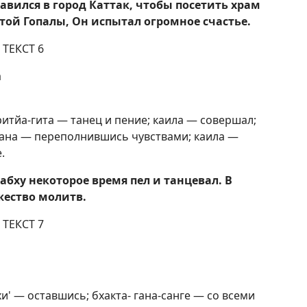
вился в город Каттак, чтобы посетить храм
ой Гопалы, Он испытал огромное счастье.
ТЕКСТ 6
а
ритйа-гита — танец и пение; каила — совершал;
хана — переполнившись чувствами; каила —
.
бху некоторое время пел и танцевал. В
жество молитв.
ТЕКСТ 7
хи' — оставшись; бхакта- гана-санге — со всеми