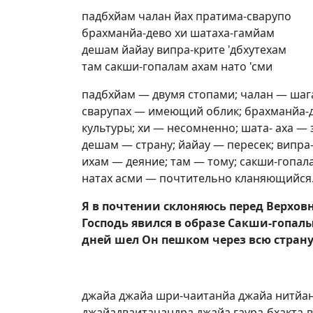
падбхйам чалан йах пратима-сварупо
брахманйа-дево хи шатаха-гамйам
дешам йайау випра-крите 'дбхутехам
там сакши-гопалам ахам нато 'сми
падбхйам — двумя стопами; чалан — шаг
сварупах — имеющий облик; брахманйа-
культуры; хи — несомненно; шата- аха — 
дешам — страну; йайау — пересек; випра
ихам — деяние; там — тому; сакши-гопал
натах асми — почтительно кланяющийся
Я в почтении склоняюсь перед Верхов
Господь явился в образе Сакши-гопал
дней шел Он пешком через всю страну
джайа джайа шри-чаитанйа джайа нитйа
джайадваитачандра джайа гаура-бхакта-