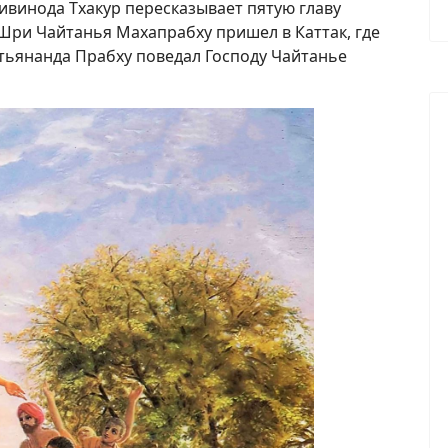
ивинода Тхакур пересказывает пятую главу
ри Чайтанья Махапрабху пришел в Каттак, где
тьянанда Прабху поведал Господу Чайтанье