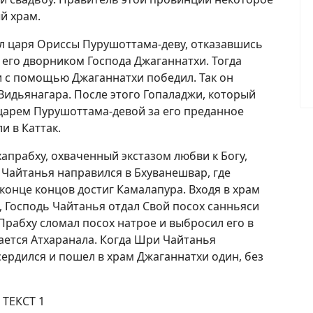
й храм.
л царя Ориссы Пурушоттама-деву, отказавшись
 его дворником Господа Джаганнатхи. Тогда
и с помощью Джаганнатхи победил. Так он
 Видьянагара. После этого Гопаладжи, который
 царем Пурушоттама-девой за его преданное
и в Каттак.
прабху, охваченный экстазом любви к Богу,
 Чайтанья направился в Бхуванешвар, где
конце концов достиг Камалапура. Входя в храм
, Господь Чайтанья отдал Свой посох санньяси
рабху сломал посох натрое и выбросил его в
вается Атхаранала. Когда Шри Чайтанья
сердился и пошел в храм Джаганнатхи один, без
ТЕКСТ 1