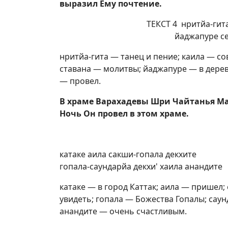
выразил Ему почтение.
ТЕКСТ 4 нритйа-гит
йаджапуре се
нритйа-гита — танец и пение; каила — со
ставана — молитвы; йаджапуре — в дерев
— провел.
В храме Варахадевы Шри Чайтанья Ма
Ночь Он провел в этом храме.
катаке аила сакши-гопала декхите
гопала-саундарйа декхи' хаила анандите
катаке — в город Каттак; аила — пришел;
увидеть; гопала — Божества Гопалы; саунд
анандите — очень счастливым.