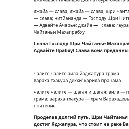
джайа — слава; джайа — слава; шри чаи
— слава; нитйананда — Господу Шри Нить
— Адвайте Ачарье; джайа — слава; гаур
Чайтаньи Махапрабху.
Слава Господу Шри Чайтанье Махапраб
Адвайте Прабху! Слава всем преданны
чалите чалите аила йаджапура-грама
вараха-тхакура декхи' карила пранама
чалите чалите — шагая и шагая; аила —
грама; вараха-тхакура — храм Варахадевы
почтение.
Проделав долгий путь, Шри Чайтанья
достиг Яджапура, что стоит на реке В