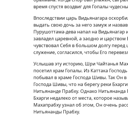
время спустя воздвиг для Гопалы чудесны
Впоследствии царь Видьянагара оскорби
выдать свою дочь за него замуж и назвав
Пурушоттама-дева напал на Видьянагар 
завладел царевной, а заодно и царством
чувствовал Себя в большом долгу перед
служение, согласился, чтобы Его перевезл
Услышав эту историю, Шри Чайтанья Маха
посетил храм Гопалы. Из Каттака Господь
побывал в храме Господа Шивы. Так Он в 
Господа Шивы, что на берегу реки Бхарги
Нитьянанде Прабху. Однако Нитьянанда П
Бхарги недалеко от места, которое назы
Махапрабху узнал об этом, Он очень рас
Нитьянанды Прабху.