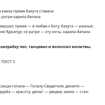
а каила преме бахута ставана
 ратри карила йапана
вершал; преме — в любви к Богу; бахута — разные;
не Яджапур; се ратри — эту ночь; карила йапана
хапрабху пел, танцевал и возносил молитвы.
ТЕКСТ 5
 сакши-гопала — Гопалу-Свидетеля; декхите —
арйа — красоту; декхи' — увидев; хаила — стал;