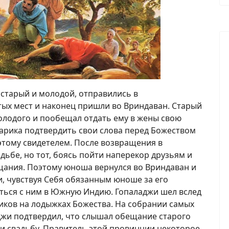
 старый и молодой, отправились в
тых мест и наконец пришли во Вриндаван. Старый
лодого и пообещал отдать ему в жены свою
арика подтвердить свои слова перед Божеством
этому свидетелем. После возвращения в
дьбе, но тот, боясь пойти наперекор друзьям и
ещания. Поэтому юноша вернулся во Вриндаван и
и, чувствуя Себя обязанным юноше за его
иться с ним в Южную Индию. Гопаладжи шел вслед
иков на лодыжках Божества. На собрании самых
жи подтвердил, что слышал обещание старого
ли свадьбу. Правитель этой провинции некоторое