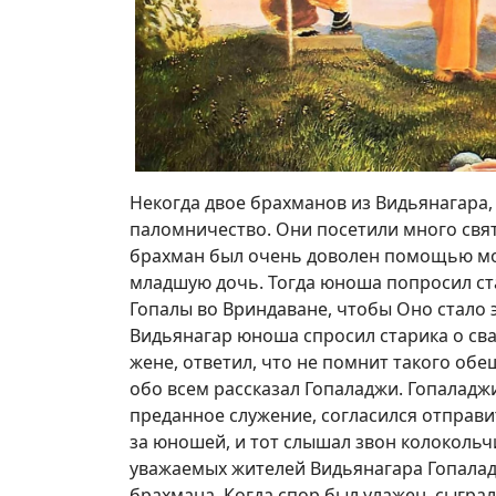
Некогда двое брахманов из Видьянагара,
паломничество. Они посетили много свя
брахман был очень доволен помощью мо
младшую дочь. Тогда юноша попросил ст
Гопалы во Вриндаване, чтобы Оно стало 
Видьянагар юноша спросил старика о сва
жене, ответил, что не помнит такого об
обо всем рассказал Гопаладжи. Гопаладж
преданное служение, согласился отправ
за юношей, и тот слышал звон колокольч
уважаемых жителей Видьянагара Гопалад
брахмана. Когда спор был улажен, сыгра