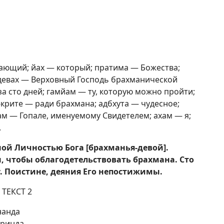
ающий; йах — который; пратима — Божества;
девах — Верховный Господь брахманической
за сто дней; гамйам — ту, которую можно пройти;
-крите — ради брахмана; адбхута — чудесное;
ам — Гопале, именуемому Свидетелем; ахам — я;
.
ной Личностью Бога [брахманья-девой].
ы, чтобы облагодетельствовать брахмана. Сто
. Поистине, деяния Его непостижимы.
ТЕКСТ 2
нанда
вринда