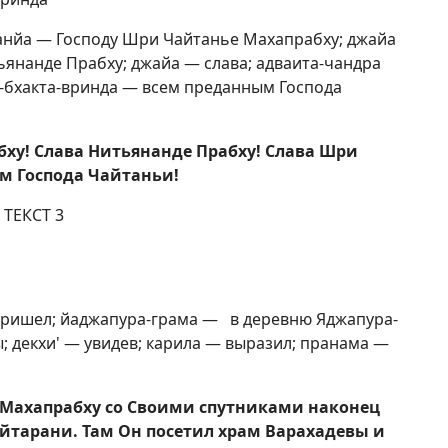
танйа — Господу Шри Чайтанье Махапрабху; джайа
янанде Прабху; джайа — слава; адваита-чандра
а-бхакта-вринда — всем преданным Господа
ху! Слава Нитьянанде Прабху! Слава Шри
м Господа Чайтаньи!
ТЕКСТ 3
 пришел; йаджапура-грама — в деревню Яджапура-
; декхи' — увидев; карила — выразил; пранама —
 Махапрабху со Своими спутниками наконец
айтарани. Там Он посетил храм Варахадевы и