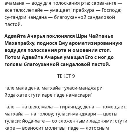
ачамана — воду для полоскания рта; сарва-анге —
все тело; лепайе — умащает; прабхура — Господа;
су-гандхи чандана — благоуханной сандаловой
пастой.
Адвайта Ачарья поклонялся Шри Чайтанье
Махапрабху, поднося Ему ароматизированную
воду для полоскания рта и омовения стоп.
Потом Адвайта Ачарья умащал Его с ног до
головы благоуханной сандаловой пастой.
ТЕКСТ 9
гале мала дена, матхайа туласи-манджари
йода-хате стути каре паде намаскари'
гале — на шею; мала — гирлянду; дена — помещает;
матхайа — на голову; туласи-манджари — цветы
туласи; йода-хате — со сложенными ладонями; стути
каре — возносит молитвы; паде — лотосным