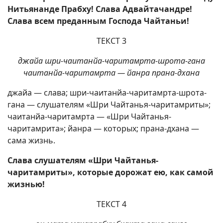
Нитьянанде Прабху! Слава Адвайтачандре!
Слава всем преданным Господа Чайтаньи!
ТЕКСТ 3
джайа шри-чаитанйа-чаритамрта-шрота-гана
чаитанйа-чаритамрта — йанра прана-дхана
джайа — слава; шри-чаитанйа-чаритамрта-шрота-
гана — слушателям «Шри Чайтанья-чаритамриты»;
чаитанйа-чаритамрта — «Шри Чайтанья-
чаритамрита»; йанра — которых; прана-дхана —
сама жизнь.
Слава слушателям «Шри Чайтанья-
чаритамриты», которые дорожат ею, как самой
жизнью!
ТЕКСТ 4