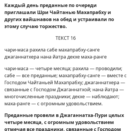
Каждый день преданные по очереди
приглашали Шри Чайтанью Махапрабху и
других вайшнавов на обед и устраивали по
этому случаю торжество.
ТЕКСТ 16
чари-маса рахила сабе махапрабху-санге
джаганнатхера нана йатра декхе маха-ранге
чари-маса — четыре месяца; рахила — проводили;
сабе — все преданные; махапрабху-санге — вместе с
Господом Чайтаньей Махапрабху; джаганнатхера —
связанные с Господом Джаганнатхой; нана йатра —
многочисленные праздники; декхе — наблюдают;
маха-ранге — с огромным удовольствием.
Преданные провели в Джаганнатха-Пури целых
четыре месяца, с огромным удовольствием
отмечая все праздники, связанные с Господом