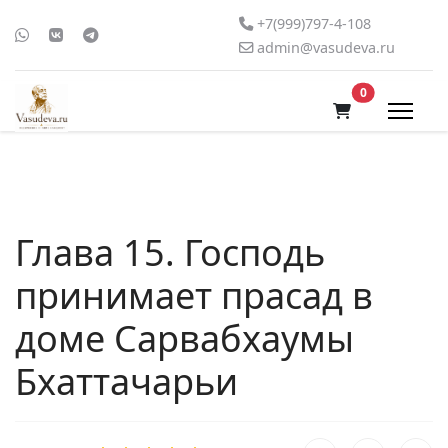
+7(999)797-4-108
admin@vasudeva.ru
В корзину
0
Глава 15. Господь
принимает прасад в
доме Сарвабхаумы
Бхаттачарьи