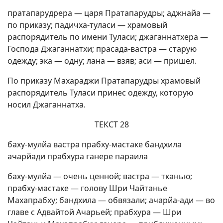
пратапарудрера — царя Пратапарудры; аджнайа —
по приказу; падичха-туласи — храмовый
распорядитель по имени Туласи; джаганнатхера —
Господа Джаганнатхи; прасада-вастра — старую
одежду; эка — одну; лана — взяв; аси — пришел.
По приказу Махараджи Пратапарудры храмовый
распорядитель Туласи принес одежду, которую
носил Джаганнатха.
ТЕКСТ 28
баху-мулйа вастра прабху-мастаке бандхила
ачарйади прабхура ганере параила
баху-мулйа — очень ценной; вастра — тканью;
прабху-мастаке — голову Шри Чайтанье
Махапрабху; бандхила — обвязали; ачарйа-ади — во
главе с Адвайтой Ачарьей; прабхура — Шри