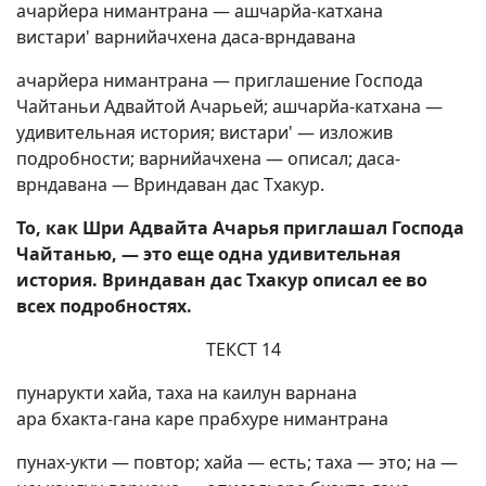
ачарйера нимантрана — ашчарйа-катхана
вистари' варнийачхена даса-врндавана
ачарйера нимантрана — приглашение Господа
Чайтаньи Адвайтой Ачарьей; ашчарйа-катхана —
удивительная история; вистари' — изложив
подробности; варнийачхена — описал; даса-
врндавана — Вриндаван дас Тхакур.
То, как Шри Адвайта Ачарья приглашал Господа
Чайтанью, — это еще одна удивительная
история. Вриндаван дас Тхакур описал ее во
всех подробностях.
ТЕКСТ 14
пунарукти хайа, таха на каилун варнана
ара бхакта-гана каре прабхуре нимантрана
пунах-укти — повтор; хайа — есть; таха — это; на —