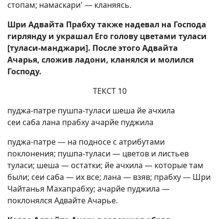
стопам; намаскари' — кланяясь.
Шри Адвайта Прабху также надевал на Господа
гирлянду и украшал Его голову цветами туласи
[туласи-манджари]. После этого Адвайта
Ачарья, сложив ладони, кланялся и молился
Господу.
ТЕКСТ 10
пуджа-патре пушпа-туласи шеша йе ачхила
сеи саба лана прабху ачарйе пуджила
пуджа-патре — на подносе с атрибутами
поклонения; пушпа-туласи — цветов и листьев
туласи; шеша — остатки; йе ачхила — которые там
были; сеи саба — их все; лана — взяв; прабху — Шри
Чайтанья Махапрабху; ачарйе пуджила —
поклонялся Адвайте Ачарье.