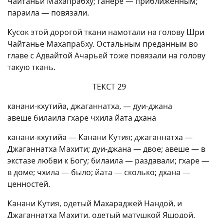
Чайтаньи Махапрабху; ганере — приближенным;
параила — повязали.
Кусок этой дорогой ткани намотали на голову Шри
Чайтанье Махапрабху. Остальным преданным во
главе с Адвайтой Ачарьей тоже повязали на голову
такую ткань.
ТЕКСТ 29
канани-кхутийа, джаганнатха, — дуи-джана
авеше билаила гхаре чхила йата дхана
канани-кхутийа — Канани Кутия; джаганнатха —
Джаганнатха Махити; дуи-джана — двое; авеше — в
экстазе любви к Богу; билаила — раздавали; гхаре —
в доме; чхила — было; йата — сколько; дхана —
ценностей.
Канани Кутия, одетый Махараджей Нандой, и
Джаганнатха Махити, одетый матушкой Яшодой,