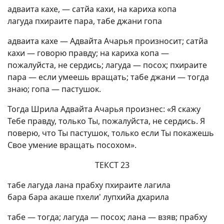
адваита кахе, — сатйа кахи, на кариха копа
лагуда пхираите пара, табе джани гопа
адваита кахе — Адвайта Ачарья произносит; сатйа
кахи — говорю правду; на кариха копа —
пожалуйста, не сердись; лагуда — посох; пхираите
пара — если умеешь вращать; табе джани — тогда
знаю; гопа — пастушок.
Тогда Шрила Адвайта Ачарья произнес: «Я скажу
Тебе правду, только Ты, пожалуйста, не сердись. Я
поверю, что Ты пастушок, только если Ты покажешь
Свое умение вращать посохом».
ТЕКСТ 23
табе лагуда лана прабху пхираите лагила
бара бара акаше пхели' лупхийа дхарила
табе — тогда; лагуда — посох; лана — взяв; прабху