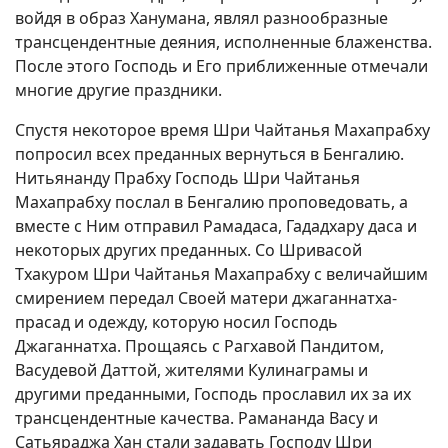
войдя в образ Ханумана, являл разнообразные
трансцендентные деяния, исполненные блаженства.
После этого Господь и Его приближенные отмечали
многие другие праздники.
Спустя некоторое время Шри Чайтанья Махапрабху
попросил всех преданных вернуться в Бенгалию.
Нитьянанду Прабху Господь Шри Чайтанья
Махапрабху послал в Бенгалию проповедовать, а
вместе с Ним отправил Рамадаса, Гададхару даса и
некоторых других преданных. Со Шривасой
Тхакуром Шри Чайтанья Махапрабху с величайшим
смирением передал Своей матери джаганнатха-
прасад и одежду, которую носил Господь
Джаганнатха. Прощаясь с Рагхавой Пандитом,
Васудевой Даттой, жителями Кулинаграмы и
другими преданными, Господь прославил их за их
трансцендентные качества. Рамананда Васу и
Сатьяраджа Хан стали задавать Господу Шри