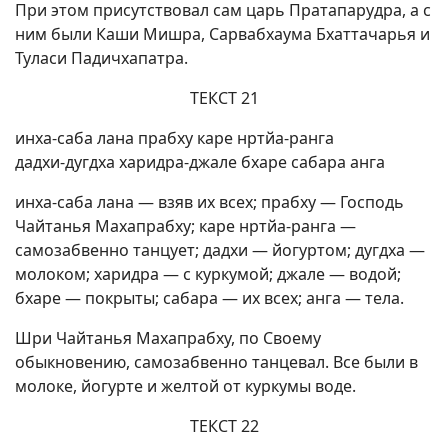
При этом присутствовал сам царь Пратапарудра, а с
ним были Каши Мишра, Сарвабхаума Бхаттачарья и
Туласи Падичхапатра.
ТЕКСТ 21
инха-саба лана прабху каре нртйа-ранга
дадхи-дугдха харидра-джале бхаре сабара анга
инха-саба лана — взяв их всех; прабху — Господь
Чайтанья Махапрабху; каре нртйа-ранга —
самозабвенно танцует; дадхи — йогуртом; дугдха —
молоком; харидра — с куркумой; джале — водой;
бхаре — покрыты; сабара — их всех; анга — тела.
Шри Чайтанья Махапрабху, по Своему
обыкновению, самозабвенно танцевал. Все были в
молоке, йогурте и желтой от куркумы воде.
ТЕКСТ 22