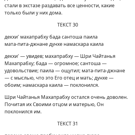
стали в экстазе раздавать все ценности, какие
только были у них дома.
ТЕКСТ 30
декхи' махапрабху бада сантоша паила
мата-пита-джнане дунхе намаскара каила
декхи' — увидев; махапрабху — Шри Чайтанья
Махапрабху; бада — огромное; сантоша —
удовольствие; паила — ощутил; мата-пита-джнане
— с мыслью, что это Его отец и мать; дунхе —
обоим; намаскара каила — поклонился.
Шри Чайтанья Махапрабху остался очень доволен.
Почитая их Своими отцом и матерью, Он
поклонился им.
ТЕКСТ 31