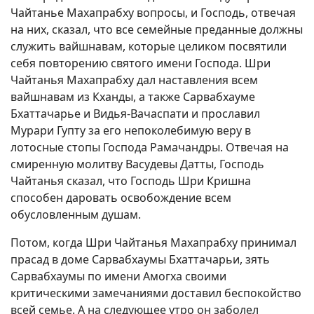
Чайтанье Махапрабху вопросы, и Господь, отвечая
на них, сказал, что все семейные преданные должны
служить вайшнавам, которые целиком посвятили
себя повторению святого имени Господа. Шри
Чайтанья Махапрабху дал наставления всем
вайшнавам из Кханды, а также Сарвабхауме
Бхаттачарье и Видья-Вачаспати и прославил
Мурари Гупту за его непоколебимую веру в
лотосные стопы Господа Рамачандры. Отвечая на
смиренную молитву Васудевы Датты, Господь
Чайтанья сказал, что Господь Шри Кришна
способен даровать освобождение всем
обусловленным душам.
Потом, когда Шри Чайтанья Махапрабху принимал
прасад в доме Сарвабхаумы Бхаттачарьи, зять
Сарвабхаумы по имени Амогха своими
критическими замечаниями доставил беспокойство
всей семье. А на следующее утро он заболел