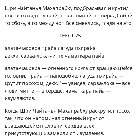
Шри Чайтанья Махапрабху подбрасывал и крутил
посох то над головой, то за спиной, то перед Собой,
то сбоку, а то между ног. Все смеялись, глядя на это.
ТЕКСТ 25
алата-чакрера прайа лагуда пхирайа
декхи' сарва-лока-читте чаматкара пайа
алата-чакрера — огненного круга от вращающейся
головни; прайа — наподобие; лагуда пхирайа —
крутит посохом; декхи' — увидев; сарва-лока — все
люди; читте — в сердце; чаматкара пайа —
изумляются.
Когда Шри Чайтанья Махапрабху раскрутил посох
так, что он напоминал огненный круг от
вращающейся головни, сердца всех
присутствующих замерли от изумления.