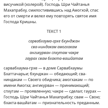
висучикой (холерой). Господь Шри Чайтанья
Махапрабху, смилостивившись над Амогхой, спас
его от смерти и велел ему повторять святое имя
Господа Кришны.
ТЕКСТ 1
сарвабхаума-грхе бхунджан
сва-ниндакам амогхакам
ангикурван спхутам чакре
гаурах свам бхакта-вашйатам
сарвабхаума-грхе — в доме Сарвабхаумы
Бхаттачарьи; бхунджан — обедающий; сва-
ниндакам — Своего обидчика; амогхакам — по
имени Амогха; ангикурван — принимающий;
спхутам — проявленную; чакре — сделал; гаурах —
Господь Шри Чайтанья Махапрабху; свам — Свою;
бхакта-вашйатам — признательность преданным.