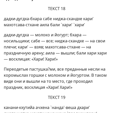
ТЕКСТ 18
дадхи-дугдха-бхара сабе ниджа-скандхе кари'
махотсава-стхане аила бали `хари' `хари'
дадхи-дугдха — молоко и йогурт; бхара —
носильщики; сабе — все; ниджа-скандхе — на свои
плечи; кари' — взяв; махотсава-стхане — на
праздничную арену; аила — вышли; бали хари хари
— восклицая: «Хари! Хари!»
Переодетые пастушка?ми, все преданные несли на
коромыслах горшки с молоком и йогуртом. В таком
виде они и вышли на то место, где проходил
праздник, восклицая «Хари! Хари!»
ТЕКСТ 19
канани-кхутийа ачхена `нанда'-веша дхари'