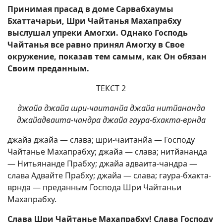
Принимая прасад в доме Сарвабхаумы
Бхаттачарьи, Шри Чайтанья Махапрабху
выслушал упреки Амогхи. Однако Господь
Чайтанья все равно принял Амогху в Свое
окружение, показав тем самым, как Он обязан
Своим преданным.
ТЕКСТ 2
джайа джайа шри-чаитанйа джайа нитйананда
джайадваита-чандра джайа гаура-бхакта-врнда
джайа джайа — слава; шри-чаитанйа — Господу
Чайтанье Махапрабху; джайа — слава; нитйананда
— Нитьянанде Прабху; джайа адваита-чандра —
слава Адвайте Прабху; джайа — слава; гаура-бхакта-
врнда — преданным Господа Шри Чайтаньи
Махапрабху.
Слава Шри Чайтанье Махапрабху! Слава Господу