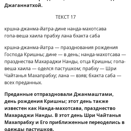
Джаганнатхой.
ТЕКСТ 17
кршна-джанма-йатра-дине нанда-махотсава
гопа-веша хаила прабху лана бхакта саба
кршна-джанма-йатра — празднования рождения
Господа Кришны; дине — в день; нанда-махотсава —
празднества Махараджи Нанды, отца Кришны; гопа-
веша хаила — оделся пастушком; прабху — Шри
Чайтанья Махапрабху; лана — взяв; бхакта саба —
всех преданных.
Преданные отпраздновали Джанмаштами,
день рождения Кришны; этот день также
известен как Нанда-махотсава, празднество
Махараджи Нанды. В этот день Шри Чайтанья
Махапрабху и Его приближенные переоделись в
одежды пастушков.