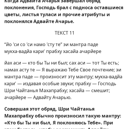
Когда Адвайта Ачарья завершал обряд
поклонения, Господь брал с подноса оставшиеся
цветы, листья туласи и прочие атрибуты и
поклонялся Адвайте Ачарье.
ТЕКСТ 11
“йо 'си со 'си намо 'сту те” эи мантра паде
мукха-вадйа кари' прабху хасайа ачарйере
йах аси — кто бы Ты ни был; сах аси — тот Ты есть;
намах асту те — Я выражаю Тебе Свое почтение; эи
мантра паде — произносит эту мантру; мукха-вадйа
кари' — издавая особые звуки; прабху — Господь
Шри Чайтанья Махапрабху; хасайа — смешит;
ачарйере — Адвайту Ачарью.
Совершая этот обряд, Шри Чайтанья
Махапрабху обычно произносил такую мантру:
«Кто бы Ты ни был, Я поклоняюсь Тебе». При