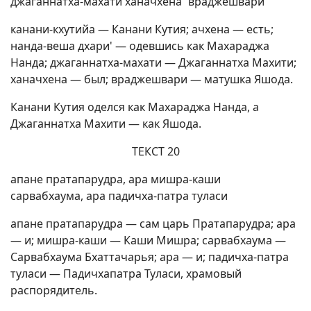
джаганнатха-махати ханачхена `враджешвари'
канани-кхутийа — Канани Кутия; ачхена — есть;
нанда-веша дхари' — одевшись как Махараджа
Нанда; джаганнатха-махати — Джаганнатха Махити;
ханачхена — был; враджешвари — матушка Яшода.
Канани Кутия оделся как Махараджа Нанда, а
Джаганнатха Махити — как Яшода.
ТЕКСТ 20
апане пратапарудра, ара мишра-каши
сарвабхаума, ара падичха-патра туласи
апане пратапарудра — сам царь Пратапарудра; ара
— и; мишра-каши — Каши Мишра; сарвабхаума —
Сарвабхаума Бхаттачарья; ара — и; падичха-патра
туласи — Падичхапатра Туласи, храмовый
распорядитель.