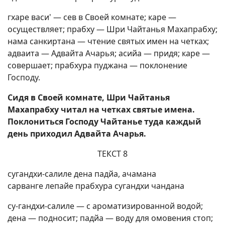
гхаре васи' — сев в Своей комнате; каре —
осуществляет; прабху — Шри Чайтанья Махапрабху;
нама санкиртана — чтение святых имен на четках;
адваита — Адвайта Ачарья; асийа — придя; каре —
совершает; прабхура пуджана — поклонение
Господу.
Сидя в Своей комнате, Шри Чайтанья
Махапрабху читал на четках святые имена.
Поклониться Господу Чайтанье туда каждый
день приходил Адвайта Ачарья.
ТЕКСТ 8
сугандхи-салиле дена падйа, ачамана
сарванге лепайе прабхура сугандхи чандана
су-гандхи-салиле — с ароматизированной водой;
дена — подносит; падйа — воду для омовения стоп;