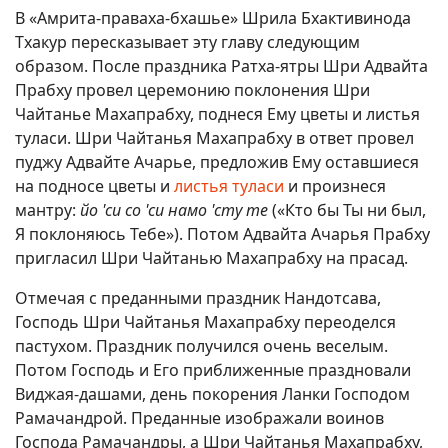
В «Амрита-праваха-бхашье» Шрила Бхактивинода
Тхакур пересказывает эту главу следующим
образом. После праздника Ратха-ятры Шри Адвайта
Прабху провел церемонию поклонения Шри
Чайтанье Махапрабху, поднеся Ему цветы и листья
туласи. Шри Чайтанья Махапрабху в ответ провел
пуджу Адвайте Ачарье, предложив Ему оставшиеся
на подносе цветы и
листья туласи
и произнеся
мантру:
йо 'си со 'си намо 'сту те
(«Кто бы Ты ни был,
Я поклоняюсь Тебе»). Потом Адвайта Ачарья Прабху
пригласил Шри Чайтанью Махапрабху на прасад.
Отмечая с преданными праздник Нандотсава,
Господь Шри Чайтанья Махапрабху переоделся
пастухом. Праздник получился очень веселым.
Потом Господь и Его приближенные праздновали
Виджая-дашами, день покорения Ланки Господом
Рамачандрой. Преданные изображали воинов
Господа Рамачандры, а Шри Чайтанья Махапрабху,