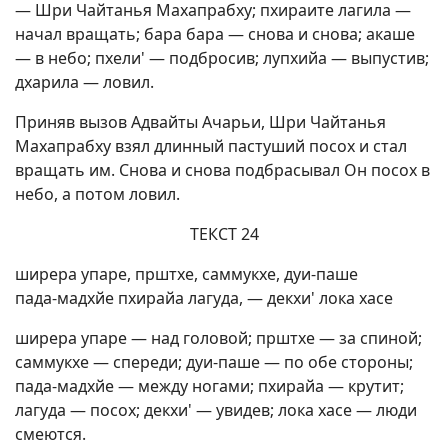
— Шри Чайтанья Махапрабху; пхираите лагила —
начал вращать; бара бара — снова и снова; акаше
— в небо; пхели' — подбросив; лупхийа — выпустив;
дхарила — ловил.
Приняв вызов Адвайты Ачарьи, Шри Чайтанья
Махапрабху взял длинный пастуший посох и стал
вращать им. Снова и снова подбрасывал Он посох в
небо, а потом ловил.
ТЕКСТ 24
ширера упаре, прштхе, саммукхе, дуи-паше
пада-мадхйе пхирайа лагуда, — декхи' лока хасе
ширера упаре — над головой; прштхе — за спиной;
саммукхе — спереди; дуи-паше — по обе стороны;
пада-мадхйе — между ногами; пхирайа — крутит;
лагуда — посох; декхи' — увидев; лока хасе — люди
смеются.