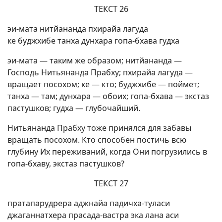
ТЕКСТ 26
эи-мата нитйананда пхирайа лагуда
ке буджхибе танха дунхара гопа-бхава гудха
эи-мата — таким же образом; нитйананда —
Господь Нитьянанда Прабху; пхирайа лагуда —
вращает посохом; ке — кто; буджхибе — поймет;
танха — там; дунхара — обоих; гопа-бхава — экстаз
пастушков; гудха — глубочайший.
Нитьянанда Прабху тоже принялся для забавы
вращать посохом. Кто способен постичь всю
глубину Их переживаний, когда Они погрузились в
гопа-бхаву, экстаз пастушков?
ТЕКСТ 27
пратапарудрера аджнайа падичха-туласи
джаганнатхера прасада-вастра эка лана аси