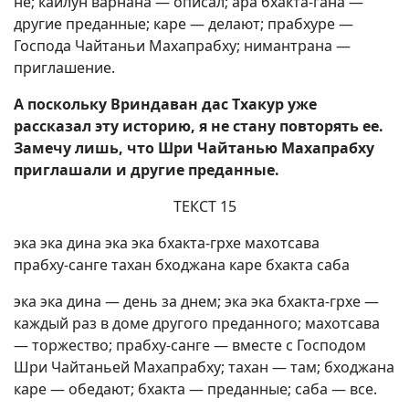
не; каилун варнана — описал; ара бхакта-гана —
другие преданные; каре — делают; прабхуре —
Господа Чайтаньи Махапрабху; нимантрана —
приглашение.
А поскольку Вриндаван дас Тхакур уже
рассказал эту историю, я не стану повторять ее.
Замечу лишь, что Шри Чайтанью Махапрабху
приглашали и другие преданные.
ТЕКСТ 15
эка эка дина эка эка бхакта-грхе махотсава
прабху-санге тахан бходжана каре бхакта саба
эка эка дина — день за днем; эка эка бхакта-грхе —
каждый раз в доме другого преданного; махотсава
— торжество; прабху-санге — вместе с Господом
Шри Чайтаньей Махапрабху; тахан — там; бходжана
каре — обедают; бхакта — преданные; саба — все.