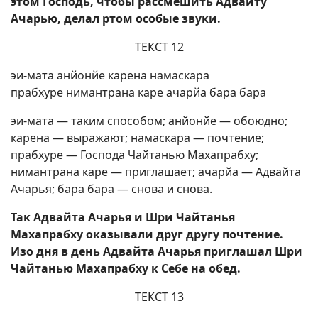
этом Господь, чтобы рассмешить Адвайту
Ачарью, делал ртом особые звуки.
ТЕКСТ 12
эи-мата анйонйе карена намаскара
прабхуре нимантрана каре ачарйа бара бара
эи-мата — таким способом; анйонйе — обоюдно;
карена — выражают; намаскара — почтение;
прабхуре — Господа Чайтанью Махапрабху;
нимантрана каре — приглашает; ачарйа — Адвайта
Ачарья; бара бара — снова и снова.
Так Адвайта Ачарья и Шри Чайтанья
Махапрабху оказывали друг другу почтение.
Изо дня в день Адвайта Ачарья приглашал Шри
Чайтанью Махапрабху к Себе на обед.
ТЕКСТ 13