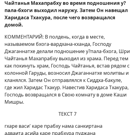
Чайтанья Махапрабху во время подношения у?
пала-бхоги выходил наружу. Затем Он навещал
Харидаса Тхакура, после чего возвращался
домой.
КОММЕНТАРИЙ: В полдень, когда в месте,
называемом бхога-вардхана-кханда, Господу
Джаганнатхе делали подношение у?пала-бхога, Шри
Чайтанья Махапрабху выходил из храма. Перед тем
как покинуть храм, Господь Чайтанья, встав рядом с
колонной Гаруды, возносил Джаганнатхе молитвы и
кланялся. Затем Он отправлялся к Сиддха-бакуле,
где жил Харидас Тхакур. Навестив Харидаса Тхакура,
Господь возвращался в Свою комнату в доме Каши
Мишры.
ТЕКСТ 7
гхаре васи' каре прабху нама санкиртана
адваита асийа каре прабхура пуджана