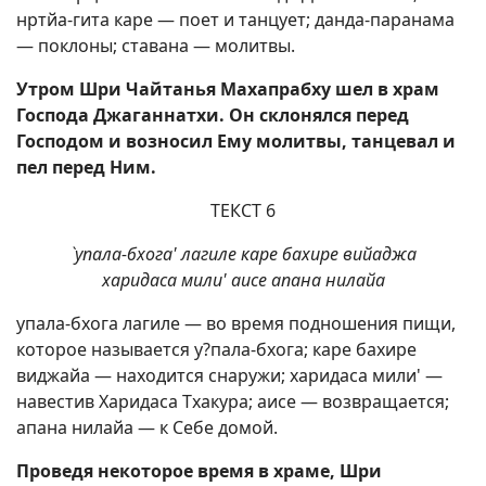
нртйа-гита каре — поет и танцует; данда-паранама
— поклоны; ставана — молитвы.
Утром Шри Чайтанья Махапрабху шел в храм
Господа Джаганнатхи. Он склонялся перед
Господом и возносил Ему молитвы, танцевал и
пел перед Ним.
ТЕКСТ 6
`упала-бхога' лагиле каре бахире вийаджа
харидаса мили' аисе апана нилайа
упала-бхога лагиле — во время подношения пищи,
которое называется у?пала-бхога; каре бахире
виджайа — находится снаружи; харидаса мили' —
навестив Харидаса Тхакура; аисе — возвращается;
апана нилайа — к Себе домой.
Проведя некоторое время в храме, Шри