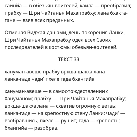
саинйа — в обезьян-воителей; каила — преобразил;
прабху — Шри Чайтанья Махапрабху; лана бхакта-
гане — взяв всех преданных.
Отмечая Виджая-дашами, день покорения Ланки,
Шри Чайтанья Махапрабху одел всех Своих
последователей в костюмы обезьян-воителей.
ТЕКСТ 33
хануман-авеше прабху вркша-шакха лана
ланка-гаде чади' пхеле гада бхангийа
хануман-авеше — в самоотождествлении с
Хануманом; прабху — Шри Чайтанья Махапрабху;
вркша-шакха лана — схватив огромную ветвь;
ланка-гаде — на крепостную стену Ланки; чади' —
взобравшись; пхеле — рушит; гада — крепость;
бхангийа — разобрав.