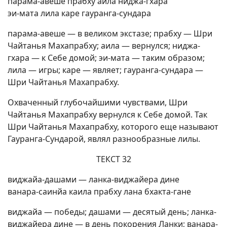
парама-авеше прабху аила ниджа-гхара
эи-мата лила каре гауранга-сундара
парама-авеше — в великом экстазе; прабху — Шри
Чайтанья Махапрабху; аила — вернулся; ниджа-
гхара — к Себе домой; эи-мата — таким образом;
лила — игры; каре — являет; гауранга-сундара —
Шри Чайтанья Махапрабху.
Охваченный глубочайшими чувствами, Шри
Чайтанья Махапрабху вернулся к Себе домой. Так
Шри Чайтанья Махапрабху, которого еще называют
Гауранга-Сундарой, являл разнообразные лилы.
ТЕКСТ 32
виджайа-дашами — ланка-виджайера дине
ванара-саинйа каила прабху лана бхакта-гане
виджайа — победы; дашами — десятый день; ланка-
виджайера дине — в день покорения Ланки; ванара-