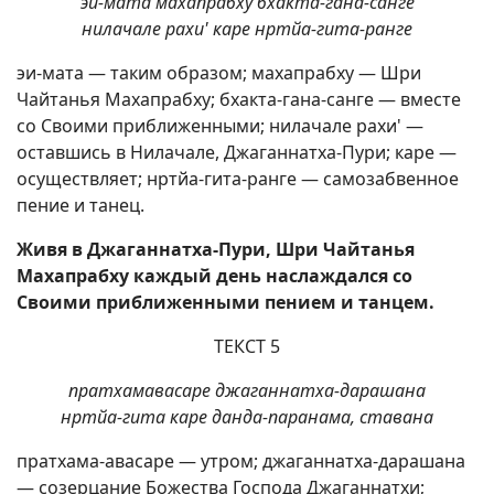
эи-мата махапрабху бхакта-гана-санге
нилачале рахи' каре нртйа-гита-ранге
эи-мата — таким образом; махапрабху — Шри
Чайтанья Махапрабху; бхакта-гана-санге — вместе
со Своими приближенными; нилачале рахи' —
оставшись в Нилачале, Джаганнатха-Пури; каре —
осуществляет; нртйа-гита-ранге — самозабвенное
пение и танец.
Живя в Джаганнатха-Пури, Шри Чайтанья
Махапрабху каждый день наслаждался со
Своими приближенными пением и танцем.
ТЕКСТ 5
пратхамавасаре джаганнатха-дарашана
нртйа-гита каре данда-паранама, ставана
пратхама-авасаре — утром; джаганнатха-дарашана
— созерцание Божества Господа Джаганнатхи;