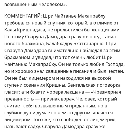
возвышенным человеком».
КОММЕНТАРИЙ: Шри Чайтанье Махапрабху
требовался новый спутник, который, в отличие от
Калы Кришнадаса, не прельстился бы женщинами.
Поэтому Сварупа Дамодара сразу же представил
нового брахмана, Балабхадру Бхаттачарью. Шри
Сварупа Дамодара внимательно наблюдал за этим
брахманом и увидел, что тот очень любит Шри
Чайтанью Махапрабху. Он не только любил Господа,
но и хорошо знал священные писания и был честен.
Он не был лицемером и находился на высокой
ступени сознания Кришны. Бенгальская поговорка
гласит: ати бхакти чорера лакшана — «Чрезмерная
преданность — признак вора». Человек, который
считает себя возвышенным преданным, но в
глубине души думает о чем-то другом, является
лицемером. Того же, кто свободен от лицемерия,
называют садху. Сварупа Дамодара сразу же