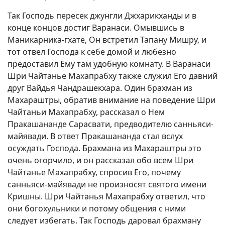
Так Господь пересек джунгли Джхарикханды и в
конце концов достиг Варанаси. Омывшись в
Маникарника-гхате, Он встретил Тапану Мишру, и
тот отвел Господа к себе домой и любезно
предоставил Ему там удобную комнату. В Варанаси
Шри Чайтанье Махапрабху также служил Его давний
друг Вайдья Чандрашекхара. Один брахман из
Махараштры, обратив внимание на поведение Шри
Чайтаньи Махапрабху, рассказал о Нем
Пракашананде Сарасвати, предводителю санньяси-
майявади. В ответ Пракашананда стал вслух
осуждать Господа. Брахмана из Махараштры это
очень огорчило, и он рассказал обо всем Шри
Чайтанье Махапрабху, спросив Его, почему
санньяси-майявади не произносят святого имени
Кришны. Шри Чайтанья Махапрабху ответил, что
они богохульники и потому общения с ними
следует избегать. Так Господь даровал брахману