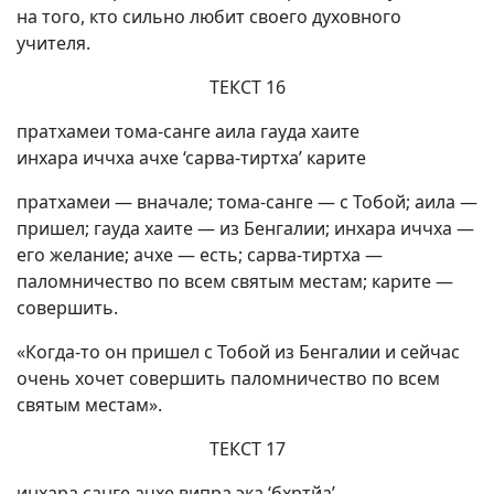
на того, кто сильно любит своего духовного
учителя.
ТЕКСТ 16
пратхамеи тома-санге аила гауда хаите
инхара иччха ачхе ‘сарва-тиртха’ карите
пратхамеи — вначале; тома-санге — с Тобой; аила —
пришел; гауда хаите — из Бенгалии; инхара иччха —
его желание; ачхе — есть; сарва-тиртха —
паломничество по всем святым местам; карите —
совершить.
«Когда-то он пришел с Тобой из Бенгалии и сейчас
очень хочет совершить паломничество по всем
святым местам».
ТЕКСТ 17
инхара санге ачхе випра эка ‘бхртйа’