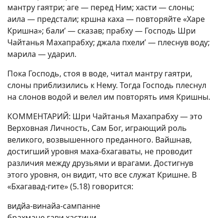
мантру гаятри; аге — перед Ним; хасти — слоны;
аила — предстали; кршна каха — повторяйте «Харе
Кришна»; бали’ — сказав; прабху — Господь Шри
Чайтанья Махапрабху; джала пхели’ — плеснув воду;
марила — ударил.
Пока Господь, стоя в воде, читал мантру гаятри,
слоны приблизились к Нему. Тогда Господь плеснул
на слонов водой и велел им повторять имя Кришны.
КОММЕНТАРИЙ: Шри Чайтанья Махапрабху — это
Верховная Личность, Сам Бог, играющий роль
великого, возвышенного преданного. Вайшнав,
достигший уровня маха-бхагаваты, не проводит
различия между друзьями и врагами. Достигнув
этого уровня, он видит, что все служат Кришне. В
«Бхагавад-гите» (5.18) говорится:
видйа-винайа-сампанне
брахмане гави хастини