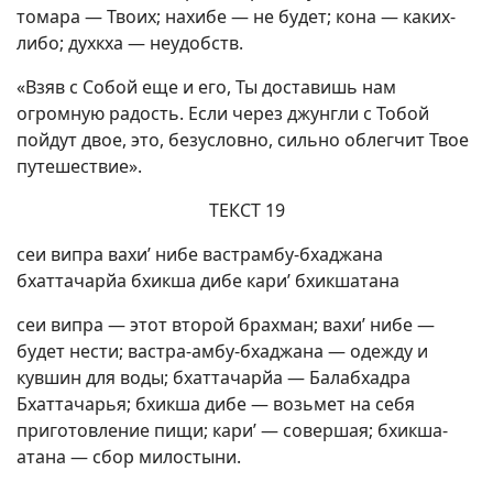
томара — Твоих; нахибе — не будет; кона — каких-
либо; духкха — неудобств.
«Взяв с Собой еще и его, Ты доставишь нам
огромную радость. Если через джунгли с Тобой
пойдут двое, это, безусловно, сильно облегчит Твое
путешествие».
ТЕКСТ 19
сеи випра вахи’ нибе вастрамбу-бхаджана
бхаттачарйа бхикша дибе кари’ бхикшатана
сеи випра — этот второй брахман; вахи’ нибе —
будет нести; вастра-амбу-бхаджана — одежду и
кувшин для воды; бхаттачарйа — Балабхадра
Бхаттачарья; бхикша дибе — возьмет на себя
приготовление пищи; кари’ — совершая; бхикша-
атана — сбор милостыни.