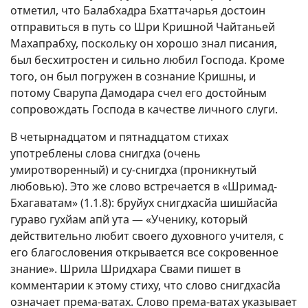
отметил, что Балабхадра Бхаттачарья достоин
отправиться в путь со Шри Кришной Чайтаньей
Махапрабху, поскольку он хорошо знал писания,
был бесхитростен и сильно любил Господа. Кроме
того, он был погружен в сознание Кришны, и
потому Сварупа Дамодара счел его достойным
сопровождать Господа в качестве личного слуги.
В четырнадцатом и пятнадцатом стихах
употреблены слова снигдха (очень
умиротворенный) и су-снигдха (проникнутый
любовью). Это же слово встречается в «Шримад-
Бхагаватам» (1.1.8): бруйух снигдхасйа шишйасйа
гураво гухйам апй ута — «Ученику, который
действительно любит своего духовного учителя, с
его благословения открывается все сокровенное
знание». Шрила Шридхара Свами пишет в
комментарии к этому стиху, что слово снигдхасйа
означает према-ватах. Слово према-ватах указывает