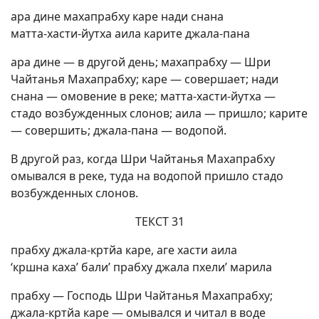
ара дине махапрабху каре нади снана
матта-хасти-йутха аила карите джала-пана
ара дине — в другой день; махапрабху — Шри
Чайтанья Махапрабху; каре — совершает; нади
снана — омовение в реке; матта-хасти-йутха —
стадо возбужденных слонов; аила — пришло; карите
— совершить; джала-пана — водопой.
В другой раз, когда Шри Чайтанья Махапрабху
омывался в реке, туда на водопой пришло стадо
возбужденных слонов.
ТЕКСТ 31
прабху джала-кртйа каре, аге хасти аила
‘кршна каха’ бали’ прабху джала пхели’ марила
прабху — Господь Шри Чайтанья Махапрабху;
джала-кртйа каре — омывался и читал в воде