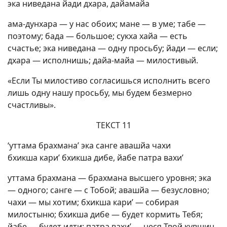
эка ниведана йади дхара, дайамайа
ама-дунхара — у нас обоих; мане — в уме; табе —
поэтому; бада — большое; сукха хайа — есть
счастье; эка ниведана — одну просьбу; йади — если;
дхара — исполнишь; дайа-майа — милостивый.
«Если Ты милостиво согласишься исполнить всего
лишь одну нашу просьбу, мы будем безмерно
счастливы».
ТЕКСТ 11
‘уттама брахмана’ эка санге авашйа чахи
бхикша кари’ бхикша дибе, йабе патра вахи’
уттама брахмана — брахмана высшего уровня; эка
— одного; санге — с Тобой; авашйа — безусловно;
чахи — мы хотим; бхикша кари’ — собирая
милостыню; бхикша дибе — будет кормить Тебя;
йабе — будет идти; патра вахи’ — неся Твой кувшин