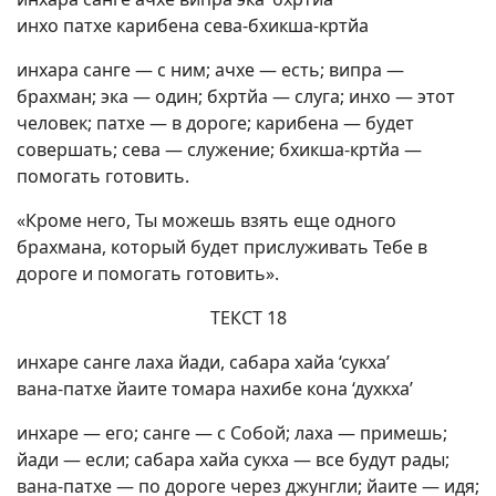
инхо патхе карибена сева-бхикша-кртйа
инхара санге — с ним; ачхе — есть; випра —
брахман; эка — один; бхртйа — слуга; инхо — этот
человек; патхе — в дороге; карибена — будет
совершать; сева — служение; бхикша-кртйа —
помогать готовить.
«Кроме него, Ты можешь взять еще одного
брахмана, который будет прислуживать Тебе в
дороге и помогать готовить».
ТЕКСТ 18
инхаре санге лаха йади, сабара хайа ‘сукха’
вана-патхе йаите томара нахибе кона ‘духкха’
инхаре — его; санге — с Собой; лаха — примешь;
йади — если; сабара хайа сукха — все будут рады;
вана-патхе — по дороге через джунгли; йаите — идя;