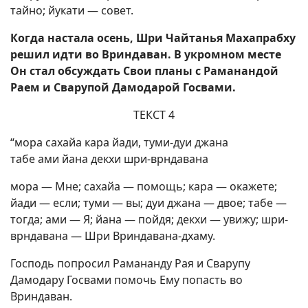
тайно; йукати — совет.
Когда настала осень, Шри Чайтанья Махапрабху
решил идти во Вриндаван. В укромном месте
Он стал обсуждать Свои планы с Раманандой
Раем и Сварупой Дамодарой Госвами.
ТЕКСТ 4
“мора сахайа кара йади, туми-дуи джана
табе ами йана декхи шри-врндавана
мора — Мне; сахайа — помощь; кара — окажете;
йади — если; туми — вы; дуи джана — двое; табе —
тогда; ами — Я; йана — пойдя; декхи — увижу; шри-
врндавана — Шри Вриндавана-дхаму.
Господь попросил Рамананду Рая и Сварупу
Дамодару Госвами помочь Ему попасть во
Вриндаван.