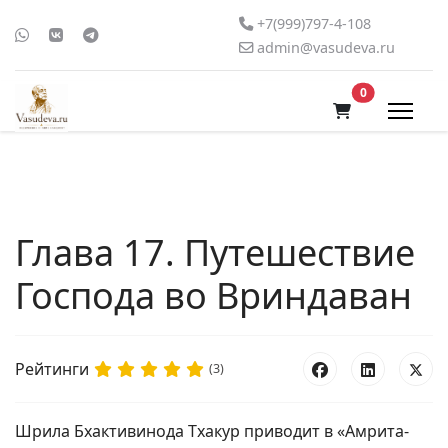
+7(999)797-4-108
admin@vasudeva.ru
В корзину
0
Глава 17. Путешествие
Господа во Вриндаван
Рейтинги
(3)
Шрила Бхактивинода Тхакур приводит в «Амрита-