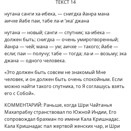
ТЕКСТ 14
нутана санги ха-ибека, — снигдха йанра мана
аичхе йабе паи, табе ла-и ‘эка’ джана
нутана — новый; санги — спутник; ха-ибека —
должен быть; снигдха — очень умиротворенный;
йанра — чей; мана — ум; аичхе — такого; йабе —
если; паи — получу; табе — тогда; ла-и — возьму; эка
джана — одного человека.
«Это должен быть совсем не знакомый Мне
человек, и он должен быть очень спокойным. Если
можно найти такого спутника, то Я соглашусь взять
его с Собой».
КОММЕНТАРИЙ: Раньше, когда Шри Чайтанья
Махапрабху странствовал по Южной Индии, Его
сопровождал брахман по имени Кала Кришнадас.
Кала Кришнадас пал жертвой женских чар, и Шри