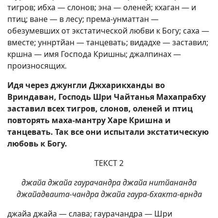
тигров; ибха — слонов; эна — оленей; кхаган — и
птиц; ване — в лесу; према-унматтан —
обезумевших от экстатической любви к Богу; саха —
вместе; уннртйан — танцевать; видадхе — заставил;
кршна — имя Господа Кришны; джалпинах —
произносящих.
Идя через джунгли Джхарикханды во
Вриндаван, Господь Шри Чайтанья Махапрабху
заставил всех тигров, слонов, оленей и птиц
повторять маха-мантру Харе Кришна и
танцевать. Так все они испытали экстатическую
любовь к Богу.
ТЕКСТ 2
джайа джайа гаурачандра джайа нитйананда
джайадваита-чандра джайа гаура-бхакта-врнда
джайа джайа — слава; гаурачандра — Шри