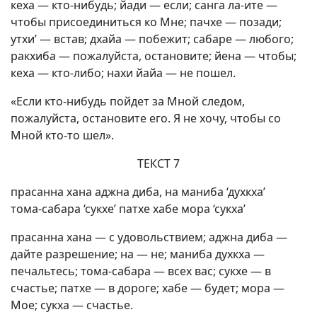
кеха — кто-нибудь; йади — если; санга ла-ите —
чтобы присоединиться ко Мне; пачхе — позади;
утхи’ — встав; дхайа — побежит; сабаре — любого;
ракхиба — пожалуйста, остановите; йена — чтобы;
кеха — кто-либо; нахи йайа — не пошел.
«Если кто-нибудь пойдет за Мной следом,
пожалуйста, остановите его. Я не хочу, чтобы со
Мной кто-то шел».
ТЕКСТ 7
прасанна хана аджна диба, на маниба ‘духкха’
тома-сабара ‘сукхе’ патхе хабе мора ‘сукха’
прасанна хана — с удовольствием; аджна диба —
дайте разрешение; на — не; маниба духкха —
печальтесь; тома-сабара — всех вас; сукхе — в
счастье; патхе — в дороге; хабе — будет; мора —
Мое; сукха — счастье.