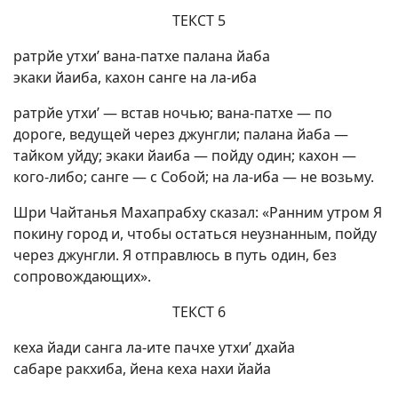
ТЕКСТ 5
ратрйе утхи’ вана-патхе палана йаба
экаки йаиба, кахон санге на ла-иба
ратрйе утхи’ — встав ночью; вана-патхе — по
дороге, ведущей через джунгли; палана йаба —
тайком уйду; экаки йаиба — пойду один; кахон —
кого-либо; санге — с Собой; на ла-иба — не возьму.
Шри Чайтанья Махапрабху сказал: «Ранним утром Я
покину город и, чтобы остаться неузнанным, пойду
через джунгли. Я отправлюсь в путь один, без
сопровождающих».
ТЕКСТ 6
кеха йади санга ла-ите пачхе утхи’ дхайа
сабаре ракхиба, йена кеха нахи йайа