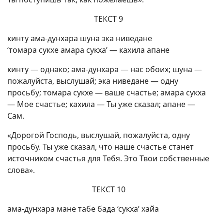
ТЕКСТ 9
кинту ама-дунхара шуна эка ниведане
‘томара сукхе амара сукха’ — кахила апане
кинту — однако; ама-дунхара — нас обоих; шуна —
пожалуйста, выслушай; эка ниведане — одну
просьбу; томара сукхе — ваше счастье; амара сукха
— Мое счастье; кахила — Ты уже сказал; апане —
Сам.
«Дорогой Господь, выслушай, пожалуйста, одну
просьбу. Ты уже сказал, что наше счастье станет
источником счастья для Тебя. Это Твои собственные
слова».
ТЕКСТ 10
ама-дунхара мане табе бада ‘сукха’ хайа