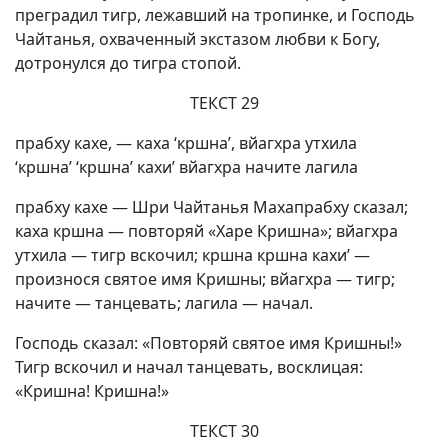
преградил тигр, лежавший на тропинке, и Господь
Чайтанья, охваченный экстазом любви к Богу,
дотронулся до тигра стопой.
ТЕКСТ 29
прабху кахе, — каха ‘кршна’, вйагхра утхила
‘кршна’ ‘кршна’ кахи’ вйагхра начите лагила
прабху кахе — Шри Чайтанья Махапрабху сказал;
каха кршна — повторяй «Харе Кришна»; вйагхра
утхила — тигр вскочил; кршна кршна кахи’ —
произнося святое имя Кришны; вйагхра — тигр;
начите — танцевать; лагила — начал.
Господь сказал: «Повторяй святое имя Кришны!»
Тигр вскочил и начал танцевать, восклицая:
«Кришна! Кришна!»
ТЕКСТ 30