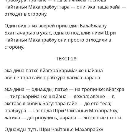
Чайтаньи Махапрабху; тара — они; эка паша хайа —
отходят в сторону.
Один вид этих зверей приводил Балабхадру
Бхаттачарью в ужас, однако под влиянием Шри
Чайтаньи Махапрабху они просто отходили в
сторону.
ТЕКСТ 28
эка-дина патхе вйагхра карийачхе шайана
авеше тара гайе прабхура лагила чарана
эка-дина — однажды; патхе — на тропинке; вйагхра
— тигр; карийачхе шайана — лежал; авеше — в
экстазе любви к Богу; тара гайе — до его тела;
прабхура — Господа Шри Чайтаньи Махапрабху;
лагила — дотронулись; чарана — лотосные стопы.
Однажды путь Шри Чайтанье Махапрабху