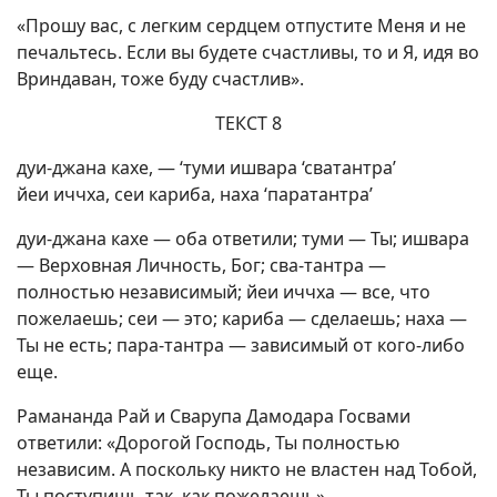
«Прошу вас, с легким сердцем отпустите Меня и не
печальтесь. Если вы будете счастливы, то и Я, идя во
Вриндаван, тоже буду счастлив».
ТЕКСТ 8
дуи-джана кахе, — ‘туми ишвара ‘сватантра’
йеи иччха, сеи кариба, наха ‘паратантра’
дуи-джана кахе — оба ответили; туми — Ты; ишвара
— Верховная Личность, Бог; сва-тантра —
полностью независимый; йеи иччха — все, что
пожелаешь; сеи — это; кариба — сделаешь; наха —
Ты не есть; пара-тантра — зависимый от кого-либо
еще.
Рамананда Рай и Сварупа Дамодара Госвами
ответили: «Дорогой Господь, Ты полностью
независим. А поскольку никто не властен над Тобой,
Ты поступишь так, как пожелаешь».