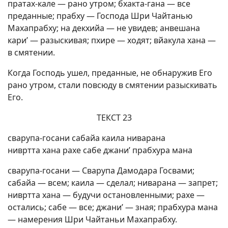
пратах-кале — рано утром; бхакта-гана — все
преданные; прабху — Господа Шри Чайтанью
Махапрабху; на декхийа — не увидев; анвешана
кари’ — разыскивая; пхире — ходят; вйакула хана —
в смятении.
Когда Господь ушел, преданные, не обнаружив Его
рано утром, стали повсюду в смятении разыскивать
Его.
ТЕКСТ 23
сварупа-госани сабайа каила ниварана
нивртта хана рахе сабе джани’ прабхура мана
сварупа-госани — Сварупа Дамодара Госвами;
сабайа — всем; каила — сделал; ниварана — запрет;
нивртта хана — будучи остановленными; рахе —
остались; сабе — все; джани’ — зная; прабхура мана
— намерения Шри Чайтаньи Махапрабху.