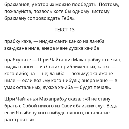
брахманов, у которых можно пообедать. Поэтому,
пожалуйста, позволь хотя бы одному чистому
брахману сопровождать Тебя».
ТЕКСТ 13
прабху кахе, — ниджа-санги канхо на ла-иба
эка-джане ниле, анера мане духкха ха-иба
прабху кахе — Шри Чайтанья Махапрабху ответил;
ниджа-санги — из Своих приближенных; канхо —
кого-либо; на — не; ла-иба — возьму; эка-джане
ниле — если возьму кого-нибудь; анера мане — в
умах остальных; духкха ха-иба — будет печаль.
Шри Чайтанья Махапрабху сказал: «Я не стану
брать с Собой никого из Своих близких слуг. Ведь
если Я выберу кого-нибудь одного, остальные
расстроятся».