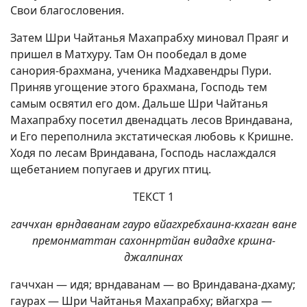
Свои благословения.
Затем Шри Чайтанья Махапрабху миновал Праяг и
пришел в Матхуру. Там Он пообедал в доме
санория-брахмана, ученика Мадхавендры Пури.
Приняв угощение этого брахмана, Господь тем
самым освятил его дом. Дальше Шри Чайтанья
Махапрабху посетил двенадцать лесов Вриндавана,
и Его переполнила экстатическая любовь к Кришне.
Ходя по лесам Вриндавана, Господь наслаждался
щебетанием попугаев и других птиц.
ТЕКСТ 1
гаччхан врндаванам гауро вйагхребхаина-кхаган ване
премонматтан сахоннртйан видадхе кршна-
джалпинах
гаччхан — идя; врндаванам — во Вриндавана-дхаму;
гаурах — Шри Чайтанья Махапрабху; вйагхра —