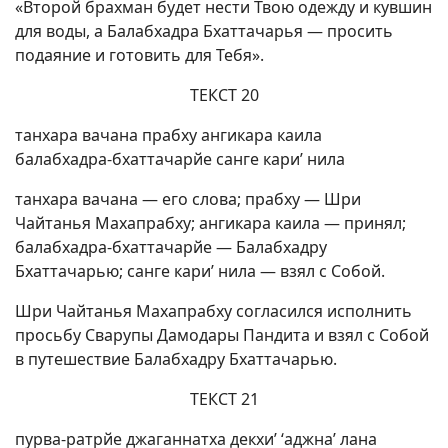
«Второй брахман будет нести Твою одежду и кувшин
для воды, а Балабхадра Бхаттачарья — просить
подаяние и готовить для Тебя».
ТЕКСТ 20
танхара вачана прабху ангикара каила
балабхадра-бхаттачарйе санге кари’ нила
танхара вачана — его слова; прабху — Шри
Чайтанья Махапрабху; ангикара каила — принял;
балабхадра-бхаттачарйе — Балабхадру
Бхаттачарью; санге кари’ нила — взял с Собой.
Шри Чайтанья Махапрабху согласился исполнить
просьбу Сварупы Дамодары Пандита и взял с Собой
в путешествие Балабхадру Бхаттачарью.
ТЕКСТ 21
пурва-ратрйе джаганнатха декхи’ ‘аджна’ лана