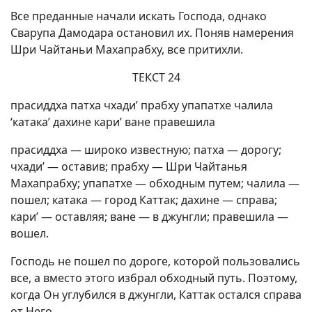
Все преданные начали искать Господа, однако
Сварупа Дамодара остановил их. Поняв намерения
Шри Чайтаньи Махапрабху, все притихли.
ТЕКСТ 24
прасиддха патха чхади’ прабху упапатхе чалила
‘катака’ дахине кари’ ване правешила
прасиддха — широко известную; патха — дорогу;
чхади’ — оставив; прабху — Шри Чайтанья
Махапрабху; упапатхе — обходным путем; чалила —
пошел; катака — город Каттак; дахине — справа;
кари’ — оставляя; ване — в джунгли; правешила —
вошел.
Господь не пошел по дороге, которой пользовались
все, а вместо этого избрал обходный путь. Поэтому,
когда Он углубился в джунгли, Каттак остался справа
от Него.