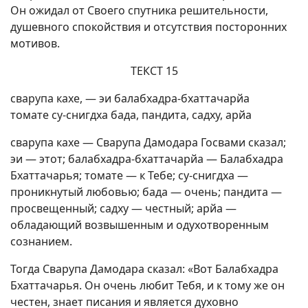
Он ожидал от Своего спутника решительности,
душевного спокойствия и отсутствия посторонних
мотивов.
ТЕКСТ 15
сварупа кахе, — эи балабхадра-бхаттачарйа
томате су-снигдха бада, пандита, садху, арйа
сварупа кахе — Сварупа Дамодара Госвами сказал;
эи — этот; балабхадра-бхаттачарйа — Балабхадра
Бхаттачарья; томате — к Тебе; су-снигдха —
проникнутый любовью; бада — очень; пандита —
просвещенный; садху — честный; арйа —
обладающий возвышенным и одухотворенным
сознанием.
Тогда Сварупа Дамодара сказал: «Вот Балабхадра
Бхаттачарья. Он очень любит Тебя, и к тому же он
честен, знает писания и является духовно