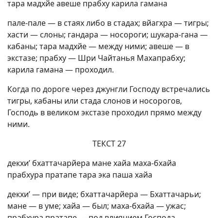
тара мадхйе авеше прабху карила гамана
пале-пале — в стаях либо в стадах; вйагхра — тигры;
хасти — слоны; гандара — носороги; шукара-гана —
кабаны; тара мадхйе — между ними; авеше — в
экстазе; прабху — Шри Чайтанья Махапрабху;
карила гамана — проходил.
Когда по дороге через джунгли Господу встречались
тигры, кабаны или стада слонов и носорогов,
Господь в великом экстазе проходил прямо между
ними.
ТЕКСТ 27
декхи’ бхаттачарйера мане хайа маха-бхайа
прабхура пратапе тара эка паша хайа
декхи’ — при виде; бхаттачарйера — Бхаттачарьи;
мане — в уме; хайа — был; маха-бхайа — ужас;
прабхура пратапе — под влиянием Господа