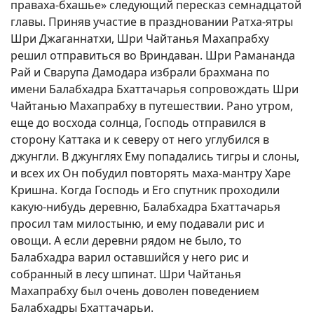
праваха-бхашье» следующий пересказ семнадцатой
главы. Приняв участие в праздновании Ратха-ятры
Шри Джаганнатхи, Шри Чайтанья Махапрабху
решил отправиться во Вриндаван. Шри Рамананда
Рай и Сварупа Дамодара избрали брахмана по
имени Балабхадра Бхаттачарья сопровождать Шри
Чайтанью Махапрабху в путешествии. Рано утром,
еще до восхода солнца, Господь отправился в
сторону Каттака и к северу от него углубился в
джунгли. В джунглях Ему попадались тигры и слоны,
и всех их Он побудил повторять маха-мантру Харе
Кришна. Когда Господь и Его спутник проходили
какую-нибудь деревню, Балабхадра Бхаттачарья
просил там милостыню, и ему подавали рис и
овощи. А если деревни рядом не было, то
Балабхадра варил оставшийся у него рис и
собранный в лесу шпинат. Шри Чайтанья
Махапрабху был очень доволен поведением
Балабхадры Бхаттачарьи.