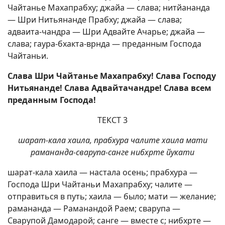
Чайтанье Махапрабху; джайа — слава; нитйананда
— Шри Нитьянанде Прабху; джайа — слава;
адваита-чандра — Шри Адвайте Ачарье; джайа —
слава; гаура-бхакта-врнда — преданным Господа
Чайтаньи.
Слава Шри Чайтанье Махапрабху! Слава Господу
Нитьянанде! Слава Адвайтачандре! Слава всем
преданным Господа!
ТЕКСТ 3
шарат-кала хаила, прабхура чалите хаила мати
рамананда-сварупа-санге нибхрте йукати
шарат-кала хаила — настала осень; прабхура —
Господа Шри Чайтаньи Махапрабху; чалите —
отправиться в путь; хаила — было; мати — желание;
рамананда — Раманандой Раем; сварупа —
Сварупой Дамодарой; санге — вместе с; нибхрте —