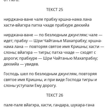
ТЕКСТ 25
нирджана-ване чале прабху кршна-нама лана
хасти-вйагхра патха чхаде прабхуре декхийа
нирджана-ване — по безлюдным джунглям; чале —
идет; прабху — Шри Чайтанья Махапрабху; кршна-
нама лана — повторяя святое имя Кришны; хасти —
слоны; вйагхра — тигры; патха чхаде — сходят с
дороги; прабхуре — Шри Чайтанью Махапрабху;
декхийа — увидев.
Господь шел по безлюдным джунглям, повторяя
святое имя Кришны, и при виде Господа тигры и
слоны уступали Ему дорогу.
ТЕКСТ 26
пале-пале вйагхра, хасти, гандара, шукара-гана