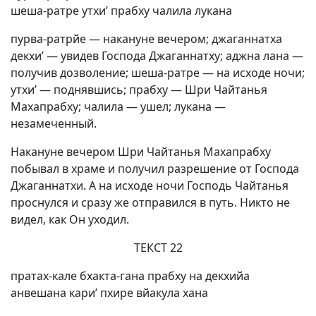
шеша-ратре утхи’ прабху чалила лукана
пурва-ратрйе — накануне вечером; джаганнатха
декхи’ — увидев Господа Джаганнатху; аджна лана —
получив дозволение; шеша-ратре — на исходе ночи;
утхи’ — поднявшись; прабху — Шри Чайтанья
Махапрабху; чалила — ушел; лукана —
незамеченный.
Накануне вечером Шри Чайтанья Махапрабху
побывал в храме и получил разрешение от Господа
Джаганнатхи. А на исходе ночи Господь Чайтанья
проснулся и сразу же отправился в путь. Никто не
видел, как Он уходил.
ТЕКСТ 22
пратах-кале бхакта-гана прабху на декхийа
анвешана кари’ пхире вйакула хана