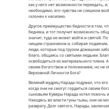
как у него нет возможности переедать, и,
необходимо, его чувства не слишком возб
склонен к насилию.
Другое преимущество бедности в том, что
бедняка, и тот получит возможность обща
значит, туда не может войти и святой. П
нищим странником и, собирая подаяние,
люди, которые под грузом домашних заб
благо, общаясь со святыми людьми. Бла
освободиться из материального плена. А
своим богатством и положением, но не
Верховной Личности Бога?
Великий мудрец Нарада подумал, что его д
когда они не смогут гордиться своим бо
сыновьям Куверы Нарада хотел помочь и
Находясь во власти гуны тьмы, они не м
разврату. Долг святого, Нарады, заключа