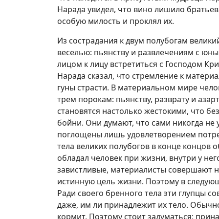
Нарада увидел, что вино лишило братьев 
особую милость и проклял их.
Из сострадания к двум полубогам велик
веселью: пьянству и развлечениям с юны
лицом к лицу встретиться с Господом Кр
Нарада сказал, что стремление к матер
гуны страсти. В материальном мире чел
трем порокам: пьянству, разврату и аза
становятся настолько жестокими, что бе
бойни. Они думают, что сами никогда не 
поглощены лишь удовлетворением потреб
тела великих полубогов в конце концов о
обладал человек при жизни, внутри у не
завистливые, материалисты совершают на
истинную цель жизни. Поэтому в следующ
Ради своего бренного тела эти глупцы с
даже, им ли принадлежит их тело. Обычно
кормит. Поэтому стоит задуматься: прина