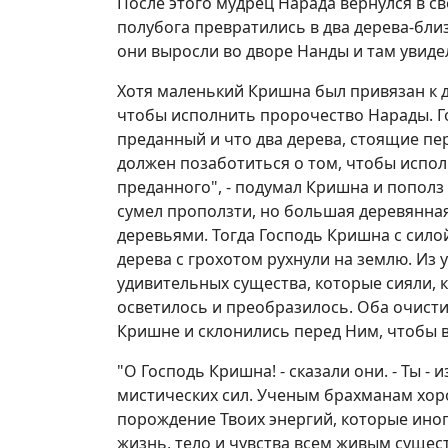
После этого мудрец Нарада вернулся в с
полубога превратились в два дерева-бл
они выросли во дворе Нанды и там увиде
Хотя маленький Кришна был привязан к д
чтобы исполнить пророчество Нарады. Го
преданный и что два дерева, стоящие пе
должен позаботиться о том, чтобы испо
преданного", - подумал Кришна и пополз
сумел проползти, но большая деревянная
деревьями. Тогда Господь Кришна с силой
дерева с грохотом рухнули на землю. Из
удивительных существа, которые сияли, 
осветилось и преобразилось. Оба очист
Кришне и склонились перед Ним, чтобы в
"О Господь Кришна! - сказали они. - Ты -
мистических сил. Ученым брахманам хор
порождение Твоих энергий, которые иног
жизнь, тело и чувства всем живым сущест