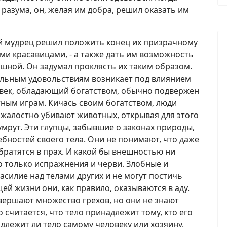
разума, он, желая им добра, решил оказать им
ий мудрец решил положить конец их призрачному
ми красавицами, - а также дать им возможность
ишной. Он задумал проклясть их таким образом.
иальным удовольствиям возникает под влиянием
овек, обладающий богатством, обычно подвержен
ртным играм. Кичась своим богатством, люди
зжалостно убивают животных, открывая для этого
умрут. Эти глупцы, забывшие о законах природы,
ностей своего тела. Они не понимают, что даже
братятся в прах. И какой бы внешностью ни
го только испражнения и черви. Злобные и
силие над телами других и не могут постичь
ей жизни они, как правило, оказываются в аду.
овершают множество грехов, но они не знают
 считается, что тело принадлежит тому, кто его
длежит ли тело самому человеку или хозяину,