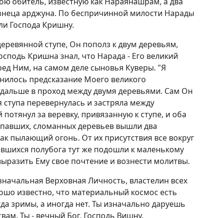
вою обитель, известную как Нараянашрам, а два
изнеца арджуна. По беспричинной милости Нарады
ли Господа Кришну.
еревянной ступе, Он пополз к двум деревьям,
сподь Кришна знал, что Нарада - Его великий
ред Ним, на самом деле сыновья Куверы. "Я
лнилось предсказание Моего великого
 дальше в проход между двумя деревьями. Сам Он
 ступа перевернулась и застряла между
 потянул за веревку, привязанную к ступе, и оба
 упавших, сломанных деревьев вышли два
как пылающий огонь. От их присутствия все вокруг
ившихся полубога тут же подошли к маленькому
ыразить Ему свое почтение и вознести молитвы.
 изначальная Верховная Личность, властелин всех
ошо известно, что материальный космос есть
да зримы, а иногда нет. Ты изначально даруешь
вам. Ты - вечный Бог, Господь Вишну,