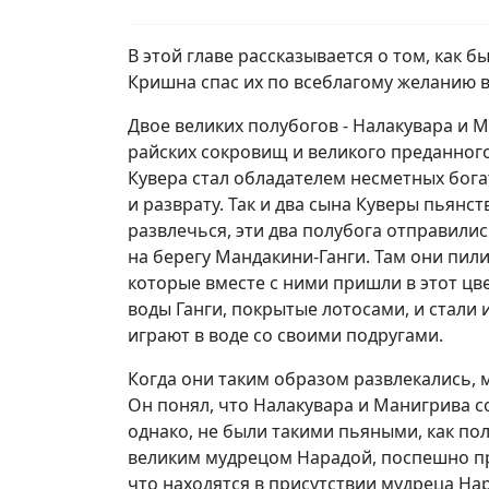
В этой главе рассказывается о том, как 
Кришна спас их по всеблагому желанию 
Двое великих полубогов - Налакувара и 
райских сокровищ и великого преданног
Кувера стал обладателем несметных бога
и разврату. Так и два сына Куверы пьянс
развлечься, эти два полубога отправили
на берегу Мандакини-Ганги. Там они пил
которые вместе с ними пришли в этот цв
воды Ганги, покрытые лотосами, и стали 
играют в воде со своими подругами.
Когда они таким образом развлекались, 
Он понял, что Налакувара и Манигрива с
однако, не были такими пьяными, как пол
великим мудрецом Нарадой, поспешно пр
что находятся в присутствии мудреца Нар