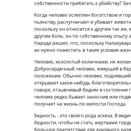
собственности прибегать к убийству? За
Когда человек ослеплен богатством и го
пьянству, распутничает и убивает живот
поскольку он относится к другим так же, 
другим боль: он по собственному опыту з
Нарада решил, что, поскольку Налакувар
их нужно поместить в такие условия жизни
Человек, исколотый колючками, не желает
Добросердечный человек, живущий в бедн
положении. Обычно человек, поднявшийся
открывает какое-нибудь благотворитель
говоря, отзывчивый бедняк в состоянии 
человек редко бывает заносчив или подв
получает на жизнь по милости Господа.
Бедность - это своего рода аскеза. В в
бедности, чтобы не стать жертвами горд
большое препятствие для духовного разв