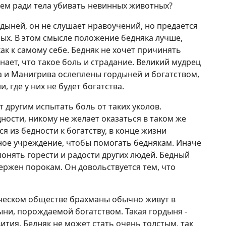
чем ради тела убивать невинных животных?
рдыней, он не слушает нравоучений, но предается
ных. В этом смысле положение бедняка лучше,
как к самому себе. Бедняк не хочет причинять
нает, что такое боль и страдание. Великий мудрец
а и Манигрива ослеплены гордыней и богатством,
, где у них не будет богатства.
 другим испытать боль от таких уколов.
ости, никому не желает оказаться в таком же
 из бедности к богатству, в конце жизни
ное учреждение, чтобы помогать беднякам. Иначе
понять горести и радости других людей. Бедный
ержен порокам. Он довольствуется тем, что
едическом обществе брахманы обычно живут в
ыни, порождаемой богатством. Такая гордыня -
ития. Бедняк не может стать очень толстым, так