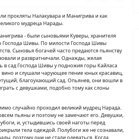
были прокляты Налакувара и Манигрива и как
великого мудреца Нарады.
Манигрива - были сыновьями Куверы, хранителя
о Господа Шивы. По милости Господа Шивы
тств. Сыновья богачей часто предаются пьянству
твовали и развратничали. Однажды, желая
сь в сад Господа Шивы у подножия горы Кайласа
и вино и слушали чарующее пение юных красавиц,
етущий, благоухающий сад. Опьянев, они вошли в
играть с девушками, подобно тому как слоны
мимо случайно проходил великий мудрец Нарада.
овсем пьяны и поэтому не замечают его. Девушки,
убоги, и, устыдившись своей наготы перед
икрыли тела одеждой. Полубоги же не сознавали,
ады, поэтому они не стали одеваться. Когда