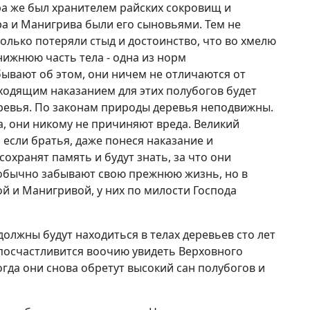
ра же был хранителем райских сокровищ и
ра и Манигрива были его сыновьями. Тем не
лько потеряли стыд и достоинство, что во хмелю
нижнюю часть тела - одна из норм
бывают об этом, они ничем не отличаются от
ходящим наказанием для этих полубогов будет
ревья. По законам природы деревья неподвижны.
а, они никому не причиняют вреда. Великий
 если братья, даже понеся наказание и
охранят память и будут знать, за что они
 обычно забывают свою прежнюю жизнь, но в
рой и Манигривой, у них по милости Господа
олжны будут находиться в телах деревьев сто лет
 посчастливится воочию увидеть Верховного
огда они снова обретут высокий сан полубогов и