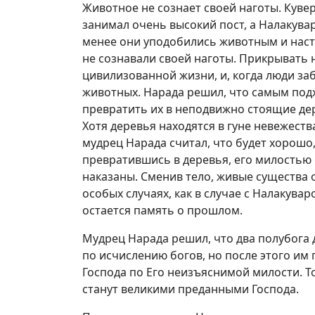
Животное не сознает своей наготы. Куве
занимал очень высокий пост, а Налакува
менее они уподобились животным и насто
не сознавали своей наготы. Прикрывать 
цивилизованной жизни, и, когда люди за
животных. Нарада решил, что самым под
превратить их в неподвижно стоящие де
Хотя деревья находятся в гуне невежеств
мудрец Нарада считал, что будет хорошо,
превратившись в деревья, его милостью с
наказаны. Сменив тело, живые существа
особых случаях, как в случае с Налакува
остается память о прошлом.
Мудрец Нарада решил, что два полубога д
по исчислению богов, но после этого им
Господа по Его неизъяснимой милости. Т
станут великими преданными Господа.