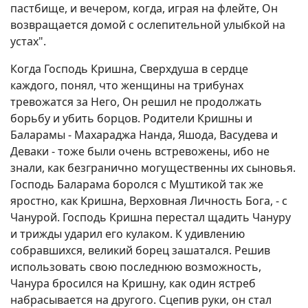
пастбище, и вечером, когда, играя на флейте, Он
возвращается домой с ослепительной улыбкой на
устах".
Когда Господь Кришна, Сверхдуша в сердце
каждого, понял, что женщины на трибунах
тревожатся за Него, Он решил не продолжать
борьбу и убить борцов. Родители Кришны и
Баларамы - Махараджа Нанда, Яшода, Васудева и
Деваки - тоже были очень встревожены, ибо не
знали, как безгранично могущественны их сыновья.
Господь Баларама боролся с Муштикой так же
яростно, как Кришна, Верховная Личность Бога, - с
Чанурой. Господь Кришна перестал щадить Чануру
и трижды ударил его кулаком. К удивлению
собравшихся, великий борец зашатался. Решив
использовать свою последнюю возможность,
Чанура бросился на Кришну, как один ястреб
набрасывается на другого. Сцепив руки, он стал