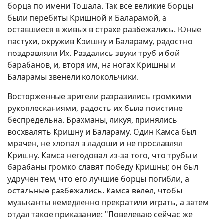
борца по имени Тошала. Так все великие борцы
были перебиты Кришной и Баларамой, а
оставшиеся в живых в страхе разбежались. Юные
пастухи, окружив Кришну и Балараму, радостно
поздравляли Их. Раздались звуки труб и бой
барабанов, и, вторя им, на ногах Кришны и
Баларамы звенели колокольчики.
Восторженные зрители разразились громкими
рукоплесканиями, радость их была поистине
беспредельна. Брахманы, ликуя, принялись
восхвалять Кришну и Балараму. Один Камса был
мрачен, не хлопал в ладоши и не прославлял
Кришну. Камса негодовал из-за того, что трубы и
барабаны громко славят победу Кришны; он был
удручен тем, что его лучшие борцы погибли, а
остальные разбежались. Камса велел, чтобы
музыканты немедленно прекратили играть, а затем
отдал такое приказание: "Повелеваю сейчас же