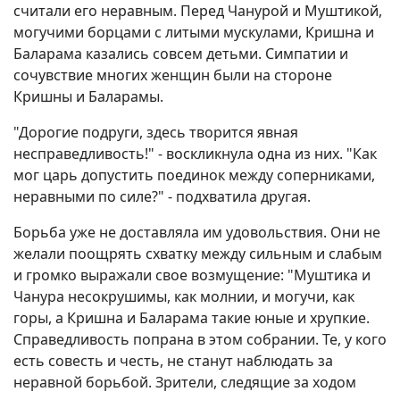
считали его неравным. Перед Чанурой и Муштикой,
могучими борцами с литыми мускулами, Кришна и
Баларама казались совсем детьми. Симпатии и
сочувствие многих женщин были на стороне
Кришны и Баларамы.
"Дорогие подруги, здесь творится явная
несправедливость!" - воскликнула одна из них. "Как
мог царь допустить поединок между соперниками,
неравными по силе?" - подхватила другая.
Борьба уже не доставляла им удовольствия. Они не
желали поощрять схватку между сильным и слабым
и громко выражали свое возмущение: "Муштика и
Чанура несокрушимы, как молнии, и могучи, как
горы, а Кришна и Баларама такие юные и хрупкие.
Справедливость попрана в этом собрании. Те, у кого
есть совесть и честь, не станут наблюдать за
неравной борьбой. Зрители, следящие за ходом