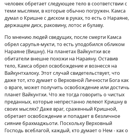
человек обретает следующее тело в соответствии с
теми мыслями, в которые обычно погружен. Камса
думал о Кришне с диском в руках, то есть о Нараяне,
держащем диск, раковину, лотос и булаву.
По мнению людей сведущих, после смерти Камса
обрел сарупья-мукти, то есть уподобился обликом
Нараяне (Вишну). На планетах Вайкунтхи все
обитатели внешне похожи на Нараяну. Оставив
тело, Камса обрел освобождение и вознесся на
Вайкунтхалоку. Этот случай свидетельствует, что
даже тот, кто думает о Верховной Личности Бога как
о враге, может получить освобождение или достичь
планет Вайкунтхи. Что же тогда говорить о чистых
преданных, которые непрестанно лелеют Кришну в
своих мыслях? Даже враг, сраженный Кришной,
обретает освобождение и попадает в безличное
сияние брахмаджьоти. Поскольку Верховный
Господь всеблагой, каждый, кто думает о Нем - как о