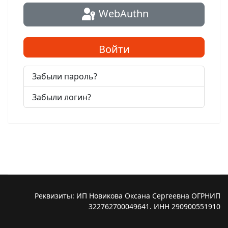
WebAuthn
Войти
Забыли пароль?
Забыли логин?
Реквизиты: ИП Новикова Оксана Сергеевна ОГРНИП
322762700049641. ИНН 290900551910