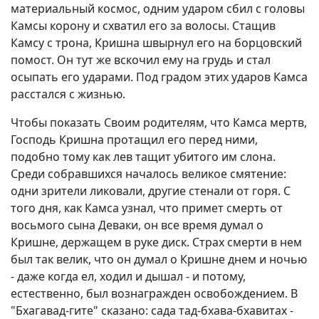
материальный космос, одним ударом сбил с головы
Камсы корону и схватил его за волосы. Стащив
Камсу с трона, Кришна швырнул его на борцовский
помост. Он тут же вскочил ему на грудь и стал
осыпать его ударами. Под градом этих ударов Камса
расстался с жизнью.
Чтобы показать Своим родителям, что Камса мертв,
Господь Кришна протащил его перед ними,
подобно тому как лев тащит убитого им слона.
Среди собравшихся началось великое смятение:
одни зрители ликовали, другие стенали от горя. С
того дня, как Камса узнал, что примет смерть от
восьмого сына Деваки, он все время думал о
Кришне, держащем в руке диск. Страх смерти в нем
был так велик, что он думал о Кришне днем и ночью
- даже когда ел, ходил и дышал - и потому,
естественно, был вознагражден освобождением. В
"Бхагавад-гите" сказано: сада тад-бхава-бхавитах -