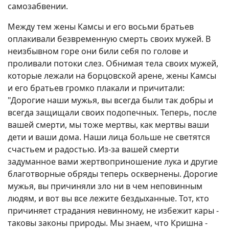
самозабвении.
Между тем жены Камсы и его восьми братьев
оплакивали безвременную смерть своих мужей. В
неизбывном горе они били себя по голове и
проливали потоки слез. Обнимая тела своих мужей,
которые лежали на борцовской арене, жены Камсы
и его братьев громко плакали и причитали:
"Дорогие наши мужья, вы всегда были так добры и
всегда защищали своих подопечных. Теперь, после
вашей смерти, мы тоже мертвы, как мертвы ваши
дети и ваши дома. Наши лица больше не светятся
счастьем и радостью. Из-за вашей смерти
задуманное вами жертвоприношение лука и другие
благотворные обряды теперь осквернены. Дорогие
мужья, вы причиняли зло ни в чем неповинным
людям, и вот вы все лежите бездыханные. Тот, кто
причиняет страдания невинному, не избежит кары -
таковы законы природы. Мы знаем, что Кришна -