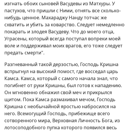
изгнать обоих сыновей Васудевы из Матхуры. У
пастухов, что пришли с Ними, отнять все сколько-
нибудь ценное. Махараджу Нанду тотчас же
схватить и убить за коварство. Следует немедленно
покарать и злодея Васудеву. Что до моего отца,
Уграсены, который всегда поступал вопреки моей
воле и поддерживал моих врагов, его тоже следует
предать смерти".
Разгневанный такой дерзостью, Господь Кришна
вспрыгнул на высокий помост, где восседал царь
Камса. Камса, который с самого начала знал, что
погибнет от руки Кришны, был готов к нападению.
Он мгновенно обнажил свой меч и прикрылся
щитом. Пока Камса размахивал мечом, Господь
Кришна с необычайной яростью набросился на
него. Всемогущий Господь, прибежище всего
сотворенного мира, Верховная Личность Бога, из
лотосоподобного пупка которого появился весь