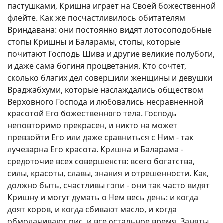
пастушками, Кришна играет на Своей божественной
флейте. Как же посчастливилось обитателям
Вриндавана: они постоянно видят лотосоподобные
стопы Кришны и Баларамы, стопы, которые
почитают Господь Шива и другие великие полубоги,
и даже сама богиня процветания. Кто сочтет,
сколько благих дел совершили женщины и девушки
Враджабхуми, которые наслаждались обществом
Верховного Господа и любовались несравненной
красотой Его божественного тела. Господь
неповторимо прекрасен, и никто на может
превзойти Его или даже сравниться с Ним - так
лучезарна Его красота. Кришна и Баларама -
средоточие всех совершенств: всего богатства,
силы, красоты, славы, знания и отрешенности. Как,
должно быть, счастливы гопи - они так часто видят
Кришну и могут думать о Нем весь день: и когда
доят коров, и когда сбивают масло, и когда
обмолачивают рис, и все остальное время. Заняты