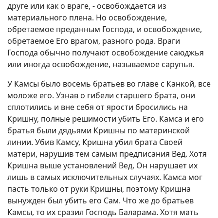
друге или как о враге, - освобождается из
материального плена. Но освобождение,
обретаемое преданным Господа, и освобождение,
обретаемое Его врагом, разного рода. Враги
Господа обычно получают освобождение саюджья
или иногда освобождение, называемое сарупья.
У Камсы было восемь братьев во главе с Канкой, все
моложе его. Узнав о гибели старшего брата, они
сплотились и вне себя от ярости бросились на
Кришну, полные решимости убить Его. Камса и его
братья были дядьями Кришны по материнской
линии. Убив Камсу, Кришна убил брата Своей
матери, нарушив тем самым предписания Вед. Хотя
Кришна выше установлений Вед, Он нарушает их
лишь в самых исключительных случаях. Камса мог
пасть только от руки Кришны, поэтому Кришна
вынужден был убить его Сам. Что же до братьев
Камсы, то их сразил Господь Баларама. Хотя мать