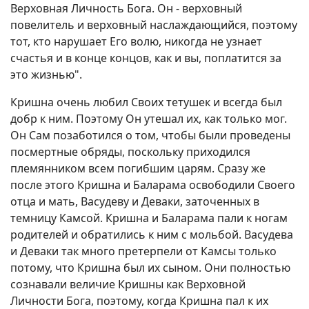
Верховная Личность Бога. Он - верховный
повелитель и верховный наслаждающийся, поэтому
тот, кто нарушает Его волю, никогда не узнает
счастья и в конце концов, как и вы, поплатится за
это жизнью".
Кришна очень любил Своих тетушек и всегда был
добр к ним. Поэтому Он утешал их, как только мог.
Он Сам позаботился о том, чтобы были проведены
посмертные обряды, поскольку приходился
племянником всем погибшим царям. Сразу же
после этого Кришна и Баларама освободили Своего
отца и мать, Васудеву и Деваки, заточенных в
темницу Камсой. Кришна и Баларама пали к ногам
родителей и обратились к ним с мольбой. Васудева
и Деваки так много претерпели от Камсы только
потому, что Кришна был их сыном. Они полностью
сознавали величие Кришны как Верховной
Личности Бога, поэтому, когда Кришна пал к их