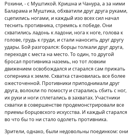
Рохини, - с Муштикой. Кришна и Чанура, а за ними
Баларама и Муштика, обхватили друг друга руками,
сцепились ногами, и каждый изо всех сил начал
теснить противника, стремясь к победе. Они
схватились ладонь к ладони, нога к ноге, голова к
голове, грудь к груди, и стали наносить друг другу
удары. Бой разгорался: борцы толкали друг друга,
переходя с места на место. То один, то другой
бросал противника наземь, но тот ловким
движением освобождался и старался сам прижать
соперника к земле. Схватка становилась все более
ожесточенной. Противники приподнимали друг
друга, волокли по помосту и старались сбить с ног,
их руки и ноги сплетались в захватах. Участники
схватки в совершенстве продемонстрировали все
приемы борцовского искусства. И каждый старался
во что бы то ни стало одолеть противника.
Зрители, однако, были недовольны поединком: они