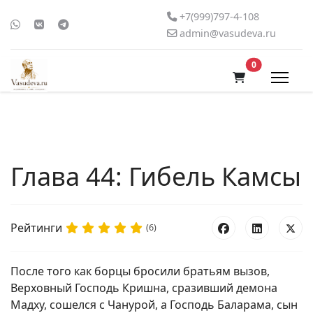
+7(999)797-4-108
admin@vasudeva.ru
В корзину
0
Глава 44: Гибель Камсы
Рейтинги
(6)
После того как борцы бросили братьям вызов,
Верховный Господь Кришна, сразивший демона
Мадху, сошелся с Чанурой, а Господь Баларама, сын