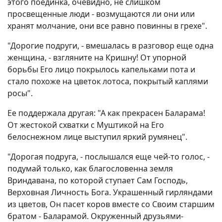
этого поединка, очевидно, не слишком
просвещенные люди - возмущаются ли они или
хранят молчание, они все равно повинны в грехе".
"Дорогие подруги, - вмешалась в разговор еще одна
женщина, - взгляните на Кришну! От упорной
борьбы Его лицо покрылось капельками пота и
стало похоже на цветок лотоса, покрытый каплями
росы".
Ее поддержала другая: "А как прекрасен Баларама!
От жестокой схватки с Муштикой на Его
белоснежном лице выступил яркий румянец".
"Дорогая подруга, - послышался еще чей-то голос, -
подумай только, как благословенна земля
Вриндавана, по которой ступает Сам Господь,
Верховная Личность Бога. Украшенный гирляндами
из цветов, Он пасет коров вместе со Своим старшим
братом - Баларамой. Окруженный друзьями-