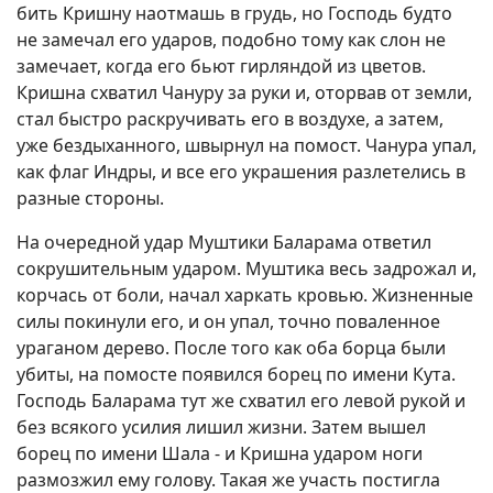
бить Кришну наотмашь в грудь, но Господь будто
не замечал его ударов, подобно тому как слон не
замечает, когда его бьют гирляндой из цветов.
Кришна схватил Чануру за руки и, оторвав от земли,
стал быстро раскручивать его в воздухе, а затем,
уже бездыханного, швырнул на помост. Чанура упал,
как флаг Индры, и все его украшения разлетелись в
разные стороны.
На очередной удар Муштики Баларама ответил
сокрушительным ударом. Муштика весь задрожал и,
корчась от боли, начал харкать кровью. Жизненные
силы покинули его, и он упал, точно поваленное
ураганом дерево. После того как оба борца были
убиты, на помосте появился борец по имени Кута.
Господь Баларама тут же схватил его левой рукой и
без всякого усилия лишил жизни. Затем вышел
борец по имени Шала - и Кришна ударом ноги
размозжил ему голову. Такая же участь постигла