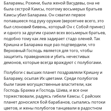
Баларамы, Рохини, была женой Васудевы, она не
была сестрой Камсы, поэтому восьмерых братьев
Камсы убил Баларама. Он схватил первое
попавшееся под руку оружие (вероятнее всего, это
был слоновий бивень, который Он с Собой принес)
и одного за другим сразил всех восьмерых братьев,
подобно тому как лев задирает стадо оленей. Так
Кришна и Баларама еще раз подтвердили, что
Верховный Господь является для того, чтобы
защитить праведников и убить нечестивых
демонов, которые всегда враждуют с полубогами.
Полубоги с высших планет поздравляли Кришну и
Балараму, осыпая Их цветами. Среди полубогов
были такие могущественные властители, как
Господь Брахма и Господь Шива, и все они
торжествовали, радуясь гибели Камсы. С райских
планет доносился бой барабанов, сыпались потоки
цветов, и жены полубогов танцевали в радостном