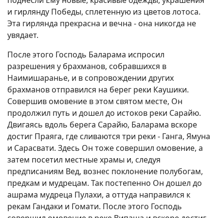
поднесли Ему новые, красивые одежды, украшения
и гирлянду Победы, сплетенную из цветов лотоса.
Эта гирлянда прекрасна и вечна - она никогда не
увядает.
После этого Господь Баларама испросил
разрешения у брахманов, собравшихся в
Наимишаранье, и в сопровождении других
брахманов отправился на берег реки Каушики.
Совершив омовение в этом святом месте, Он
продолжил путь и дошел до истоков реки Сарайю.
Двигаясь вдоль берега Сарайю, Баларама вскоре
достиг Праяга, где сливаются три реки - Ганга, Ямуна
и Сарасвати. Здесь Он тоже совершил омовение, а
затем посетил местные храмы и, следуя
предписаниям Вед, вознес поклонение полубогам,
предкам и мудрецам. Так постепенно Он дошел до
ашрама мудреца Пулахи, а оттуда направился к
рекам Гандаки и Гомати. После этого Господь