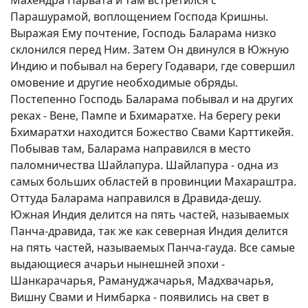
Махендра Парвата и там встретился с
Парашурамой, воплощением Господа Кришны.
Выражая Ему почтение, Господь Баларама низко
склонился перед Ним. Затем Он двинулся в Южную
Индию и побывал на берегу Годавари, где совершил
омовение и другие необходимые обряды.
Постепенно Господь Баларама побывал и на других
реках - Вене, Пампе и Бхимаратхе. На берегу реки
Бхимаратхи находится Божество Свами Карттикейя.
Побывав там, Баларама направился в место
паломничества Шайлапура. Шайлапура - одна из
самых больших областей в провинции Махараштра.
Оттуда Баларама направился в Дравида-дешу.
Южная Индия делится на пять частей, называемых
Панча-дравида, так же как северная Индия делится
на пять частей, называемых Панча-гауда. Все самые
выдающиеся ачарьи нынешней эпохи -
Шанкарачарья, Рамануджачарья, Мадхвачарья,
Вишну Свами и Нимбарка - появились на свет в