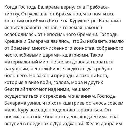
Когда Господь Баларама вернулся в Прабхаса-
тиртху, Он услышал от брахманов, что почти все
кшатрии погибли в битве на Курукшетре. Баларама
испытал радость, узнав, что земля наконец
освободилась от непосильного бремени. Господь
Кришна и Баларама явились, чтобы избавить землю
от бремени многочисленного воинства, собранного
честолюбивыми царями- кшатриями. Таков
материальный мир: не желая довольствоваться
насущным, честолюбивые люди всегда требуют
большего. Но законы природы и законы Бога,
которые в виде войн, голода, мора и других
бедствий тяготеют над ними, мешают
осуществиться их греховным желаниям. Господь
Баларама узнал, что хотя кшатриев осталось совсем
мало, Куру все еще продолжают сражаться. Он
появился на поле боя в тот день, когда Бхимасена
вступил в поединок с Дурьодханой. Желая добра им