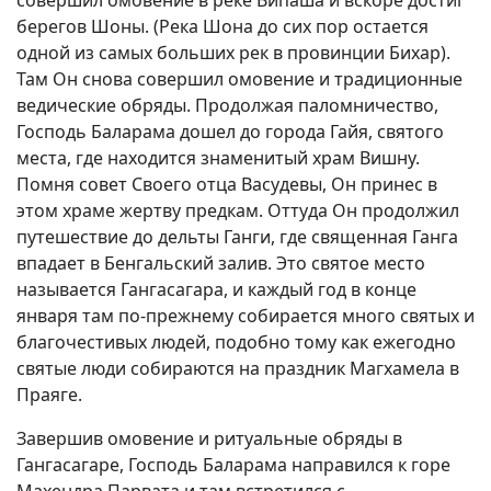
совершил омовение в реке Випаша и вскоре достиг
берегов Шоны. (Река Шона до сих пор остается
одной из самых больших рек в провинции Бихар).
Там Он снова совершил омовение и традиционные
ведические обряды. Продолжая паломничество,
Господь Баларама дошел до города Гайя, святого
места, где находится знаменитый храм Вишну.
Помня совет Своего отца Васудевы, Он принес в
этом храме жертву предкам. Оттуда Он продолжил
путешествие до дельты Ганги, где священная Ганга
впадает в Бенгальский залив. Это святое место
называется Гангасагара, и каждый год в конце
января там по-прежнему собирается много святых и
благочестивых людей, подобно тому как ежегодно
святые люди собираются на праздник Магхамела в
Праяге.
Завершив омовение и ритуальные обряды в
Гангасагаре, Господь Баларама направился к горе