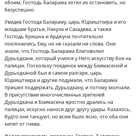
обоим, Господь Баларама хотел их остановить, но
безуспешно.
Увидев Господа Балараму, царь Юдхиштхира и его
младшие братья, Накула и Сахадева, а также
Господь Кришна и Арджуна почтительно
поклонились Ему, но не сказали ни слова. Они
знали, что Господь Баларама благоволил
Дурьодхане, который учился у Него искусству боя на
палицах. Поскольку поединок между Бхимасеной и
Дурьодханой был в самом разгаре, царь
Юдхиштхира и другие подумали, что Баларама
пришел поддержать Дурьодхану, и потому молчали.
В присутствии многочисленных зрителей
Дурьодхана и Бхимасена яростно дрались на
палицах, искусно нанося друг другу удары. Казалось,
будто они танцуют, но всем было ясно, что оба они
кипят от гнева.