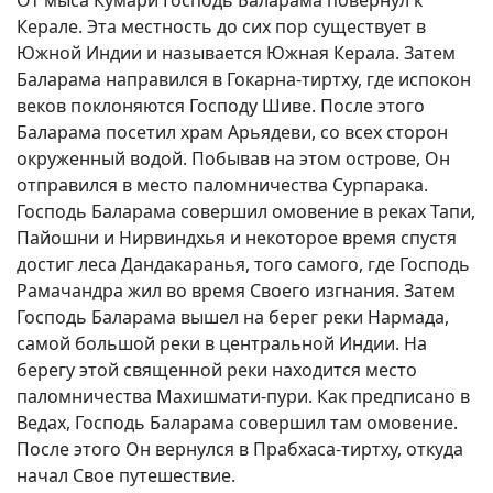
От мыса Кумари Господь Баларама повернул к
Керале. Эта местность до сих пор существует в
Южной Индии и называется Южная Керала. Затем
Баларама направился в Гокарна-тиртху, где испокон
веков поклоняются Господу Шиве. После этого
Баларама посетил храм Арьядеви, со всех сторон
окруженный водой. Побывав на этом острове, Он
отправился в место паломничества Сурпарака.
Господь Баларама совершил омовение в реках Тапи,
Пайошни и Нирвиндхья и некоторое время спустя
достиг леса Дандакаранья, того самого, где Господь
Рамачандра жил во время Своего изгнания. Затем
Господь Баларама вышел на берег реки Нармада,
самой большой реки в центральной Индии. На
берегу этой священной реки находится место
паломничества Махишмати-пури. Как предписано в
Ведах, Господь Баларама совершил там омовение.
После этого Он вернулся в Прабхаса-тиртху, откуда
начал Свое путешествие.