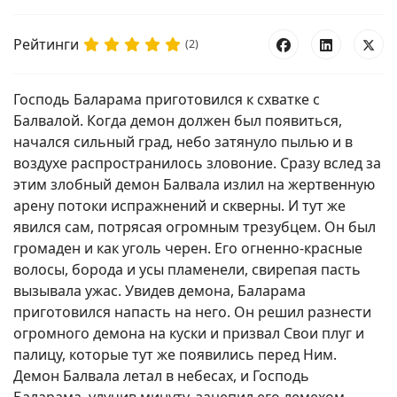
Рейтинги
(2)
Господь Баларама приготовился к схватке с
Балвалой. Когда демон должен был появиться,
начался сильный град, небо затянуло пылью и в
воздухе распространилось зловоние. Сразу вслед за
этим злобный демон Балвала излил на жертвенную
арену потоки испражнений и скверны. И тут же
явился сам, потрясая огромным трезубцем. Он был
громаден и как уголь черен. Его огненно-красные
волосы, борода и усы пламенели, свирепая пасть
вызывала ужас. Увидев демона, Баларама
приготовился напасть на него. Он решил разнести
огромного демона на куски и призвал Свои плуг и
палицу, которые тут же появились перед Ним.
Демон Балвала летал в небесах, и Господь