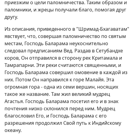
приезжим о цели паломничества. Таким образом и
паломники, и жрецы получали благо, помогая друг
другу.
Из описания, приведенного в "Шримад-Бхагаватам"
явствует, что, совершая паломничество по святым
местам, Господь Баларама неукоснительно
следовал предписаниям Вед. Раздав в Сетубандхе
коров, Он отправился в сторону рек Критамала и
Тамрапарни. Эти реки считаются священными, и
Господь Баларама совершил омовение в каждой из
них. Потом Он направился к горе Малайя. Эта
огромная гора - одна из семи вершин, носящих
такое же название. Там жил великий мудрец
Агастья. Господь Баларама посетил его и в знак
почтения низко склонился перед ним. Мудрец
благословил Его, и Господь Баларама с его
разрешения продолжил Свой путь к Индийскому
океану.