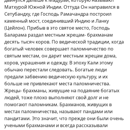
двинулся дальше к Мадураи, которую называют
Матхурой Южной Индии. Оттуда Он направился в
Сетубандху, где Господь Рамачандра построил
каменный мост, соединивший Индию и Ланку
(Цейлон). Прибыв в это святое место, Господь
Баларама раздал местным жрецам- брахманам
десять тысяч коров. По ведической традиции, когда
богатый человек совершает паломничество по
святым местам, он дарит местным жрецам дома,
коров, украшения и одежду. В эпоху Кали этому
обычаю перестали следовать. Богатые люди
предали забвению ведическую культуру, и их
больше не привлекают места паломничества.
Жрецы- брахманы, живущие на подаяние богатых
людей, тоже плохо выполняют свой долг и не
помогают паломникам. Брахманов, живущих в
местах паломничества, называют пандами или
пандитами. Это значит, что прежде они были очень
учеными брахманами и всегда рассказывали