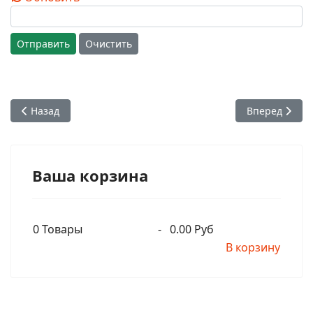
Отправить
Очистить
Предыдущий: Глава 78: Гибель Дантавакры, Видуратхи и 
Следующий: Г
Назад
Вперед
Ваша корзина
0
Товары
-
0.00 Руб
В корзину