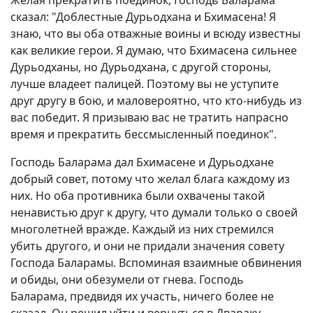
Желая прекратить поединок, Господь Баларама
сказал: "Доблестные Дурьодхана и Бхимасена! Я
знаю, что вы оба отважные воины и всюду известны
как великие герои. Я думаю, что Бхимасена сильнее
Дурьодханы, но Дурьодхана, с другой стороны,
лучше владеет палицей. Поэтому вы не уступите
друг другу в бою, и маловероятно, что кто-нибудь из
вас победит. Я призываю вас не тратить напрасно
время и прекратить бессмысленный поединок".
Господь Баларама дал Бхимасене и Дурьодхане
добрый совет, потому что желал блага каждому из
них. Но оба противника были охвачены такой
ненавистью друг к другу, что думали только о своей
многолетней вражде. Каждый из них стремился
убить другого, и они не придали значения совету
Господа Баларамы. Вспоминая взаимные обвинения
и обиды, они обезумели от гнева. Господь
Баларама, предвидя их участь, ничего более не