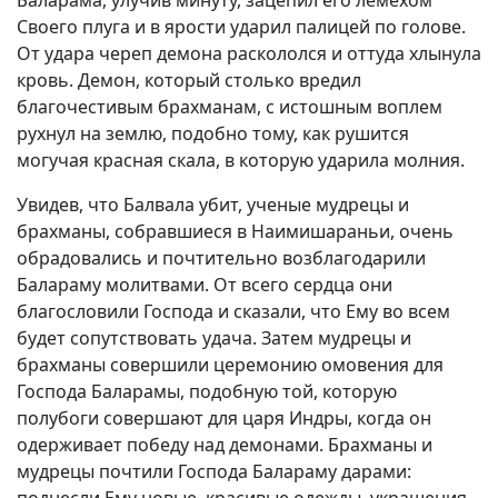
Баларама, улучив минуту, зацепил его лемехом
Своего плуга и в ярости ударил палицей по голове.
От удара череп демона раскололся и оттуда хлынула
кровь. Демон, который столько вредил
благочестивым брахманам, с истошным воплем
рухнул на землю, подобно тому, как рушится
могучая красная скала, в которую ударила молния.
Увидев, что Балвала убит, ученые мудрецы и
брахманы, собравшиеся в Наимишараньи, очень
обрадовались и почтительно возблагодарили
Балараму молитвами. От всего сердца они
благословили Господа и сказали, что Ему во всем
будет сопутствовать удача. Затем мудрецы и
брахманы совершили церемонию омовения для
Господа Баларамы, подобную той, которую
полубоги совершают для царя Индры, когда он
одерживает победу над демонами. Брахманы и
мудрецы почтили Господа Балараму дарами: