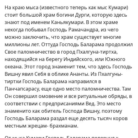
На краю мыса (известного теперь как мыс Кумари)
стоит большой храм богини Дурги, которую здесь
знают под именем Каньякумари. В этом храме
некогда побывал Господь Рамачандра, из чего
можно заключить, что храм существует многие
миллионы лет. Оттуда Господь Баларама продолжил
Свое паломничество в город Пхалгуна-тиртха,
находящийся на берегу Индийского, или Южного
океана. Этот город знаменит тем, что здесь Господь
Вишну явил Себя в облике Ананты. Из Пхалгуны-
тиртхи Господь Баларама направился в
Панчапсарасу, еще одно место паломничества. Там
Он совершил омовение и все ритуальные обряды, в
соответствии с предприсаниями Вед. Это место
знаменито как обитель Господа Вишну, поэтому
Господь Баларама раздал еще десять тысяч коров
местным жрецам- брахманам.