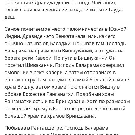
провинциях Дравида-деши. Господь Чайтанья,
однако, явился в Бенгалии, в одной из пяти Гауда-
деш.
Самое почитаемое место паломничества в Южной
Индии, Дравиде - это Венкатачала, или, как его
обычно называют, Баладжи. Побывав там, Господь
Баларама направился в Вишнуканчи, а оттуда - на
берега реки Кавери. По пути в Вишнуканчи Он
посетил Шиваканчи. Господь Баларама совершил
омовение в реке Кавери, а затем отправился в
Рангакшетру. Там находится самый большой в мире
храм Вишну, в этом храме поклоняются Вишну в
образе Божества Ранганатхи. Подобный храм
Ранганатхи есть и во Вриндаване. Хотя по размерам
он уступает храму в Рангакшетре, он все же самый
большой храм из храмов Вриндавана.
Побывав в Рангакшетре, Господь Баларама