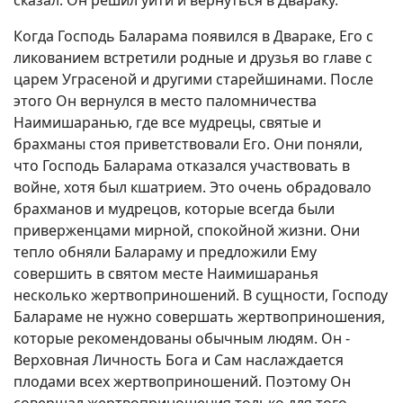
сказал. Он решил уйти и вернуться в Двараку.
Когда Господь Баларама появился в Двараке, Его с
ликованием встретили родные и друзья во главе с
царем Уграсеной и другими старейшинами. После
этого Он вернулся в место паломничества
Наимишаранью, где все мудрецы, святые и
брахманы стоя приветствовали Его. Они поняли,
что Господь Баларама отказался участвовать в
войне, хотя был кшатрием. Это очень обрадовало
брахманов и мудрецов, которые всегда были
приверженцами мирной, спокойной жизни. Они
тепло обняли Балараму и предложили Ему
совершить в святом месте Наимишаранья
несколько жертвоприношений. В сущности, Господу
Балараме не нужно совершать жертвоприношения,
которые рекомендованы обычным людям. Он -
Верховная Личность Бога и Сам наслаждается
плодами всех жертвоприношений. Поэтому Он