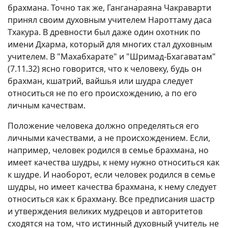
брахмана. Точно так же, Ганганараяна Чакраварти
принял своим духовным учителем Нароттаму даса
Тхакура. В древности был даже один охотник по
имени Дхарма, который для многих стал духовным
учителем. В "Махабхарате" и "Шримад-Бхагаватам"
(7.11.32) ясно говорится, что к человеку, будь он
брахман, кшатрий, вайшья или шудра следует
относиться не по его происхождению, а по его
личным качествам.
Положение человека должно определяться его
личными качествами, а не происхождением. Если,
например, человек родился в семье брахмана, но
имеет качества шудры, к нему нужно относиться как
к шудре. И наоборот, если человек родился в семье
шудры, но имеет качества брахмана, к нему следует
относиться как к брахману. Все предписания шастр
и утверждения великих мудрецов и авторитетов
сходятся на том, что истинный духовный учитель не