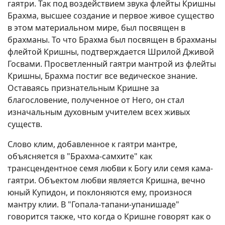
гаятри. Так под воздействием звука флейты Кришны
Брахма, высшее создание и первое живое существо
в этом материальном мире, был посвящен в
брахманы. То что Брахма был посвящен в брахманы
флейтой Кришны, подтверждается Шрилой Дживой
Госвами. Просветленный гаятри мантрой из флейты
Кришны, Брахма постиг все ведическое знание.
Оставаясь признательным Кришне за
благословение, полученное от Него, он стал
изначальным духовным учителем всех живых
существ.
Слово клим, добавленное к гаятри мантре,
объясняется в "Брахма-самхите" как
трансцендентное семя любви к Богу или семя кама-
гаятри. Объектом любви является Кришна, вечно
юный Купидон, и поклоняются ему, произнося
мантру клии. В "Гопала-тапани-упанишаде"
говорится также, что когда о Кришне говорят как о