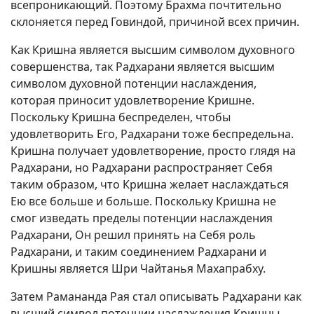
всепроникающий. Поэтому Брахма почтительно
склоняется перед Говиндой, причиной всех причин.
Как Кришна является высшим символом духовного
совершенства, так Радхарани является высшим
символом духовной потенции наслаждения,
которая приносит удовлетворение Кришне.
Поскольку Кришна беспределен, чтобы
удовлетворить Его, Радхарани тоже беспредельна.
Кришна получает удовлетворение, просто глядя на
Радхарани, но Радхарани распространяет Себя
таким образом, что Кришна желает наслаждаться
Ею все больше и больше. Поскольку Кришна не
смог изведать пределы потенции наслаждения
Радхарани, Он решил принять на Себя роль
Радхарани, и таким соединением Радхарани и
Кришны является Шри Чайтанья Махапрабху.
Затем Рамананда Рая стал описывать Радхарани как
высший символ потенции наслаждения Кришны.