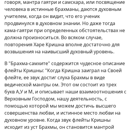
говоря, мантра гаятри и самскара, или посвящение
человека в истинные брахманы, даются духовным
учителем, когда он видит, что его ученик
продвинулся в духовном знании. Но даже тогда
кама-гаятри при определенных обстоятельствах не
должна произноситься. Во всяком случае,
повторения Харе Кришна вполне достаточно для
возвышения на наивысший духовный уровень.
В "Брахма-самхите" содержится чудесное описание
флейты Кришны: "Когда Кришна заиграл на Своей
флейте, ее звук достиг слуха Брахмы в виде
ведической мантры ом. Этот ом состоит из трех
букв А,У и М, и описывает наши взаимоотношения с
Верховным Господом, нашу деятельность, с
помощью которой мы можем достичь высшего
совершенства любви, и истинное место любви на
духовном уровне. Когда звук флейты Кришны
исходит из уст Брахмы, он становится мантрой