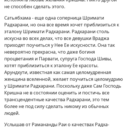
не способен сделать этого.
Сатьябхама - еще одна соперница Шримати
Радхарани, но она все время хочет приблизиться к
эталону Шримати Радхарани. Радхарани столь
искусна во всех делах, что все девушки Враджа
приходят поучиться у Нее Ее искусности. Она так
невероятно прекрасна, что даже богиня
процветания и Парвати, супруга Господа Шивы,
хотят приблизиться к эталону Ее красоты.
Арундхути, известная как самая целомудренная
женщина вселенной, желает поучиться целомудрию
у Шримати Радхарани. Поскольку даже Сам Господь
Кришна не в состоянии оценить и постичь все
трансцендентные качества Радхарани, это тем
более не под силу сделать никому из обычных
людей.
Услышав от Рамананды Раи о качествах Радха-