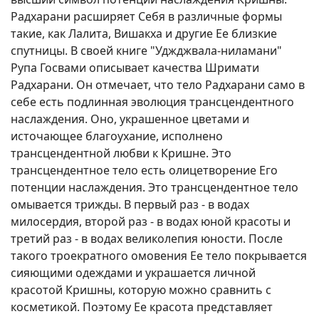
Радхарани расширяет Себя в различные формы
такие, как Лалита, Вишакха и другие Ее близкие
спутницы. В своей книге "Уджджвала-ниламани"
Рупа Госвами описывает качества Шримати
Радхарани. Он отмечает, что тело Радхарани само в
себе есть подлинная эволюция трансцендентного
наслаждения. Оно, украшенное цветами и
источающее благоухание, исполнено
трансцендентной любви к Кришне. Это
трансцендентное тело есть олицетворение Его
потенции наслаждения. Это трансцендентное тело
омывается трижды. В первый раз - в водах
милосердия, второй раз - в водах юной красоты и
третий раз - в водах великолепия юности. После
такого троекратного омовения Ее тело покрывается
сияющими одеждами и украшается личной
красотой Кришны, которую можно сравнить с
косметикой. Поэтому Ее красота представляет