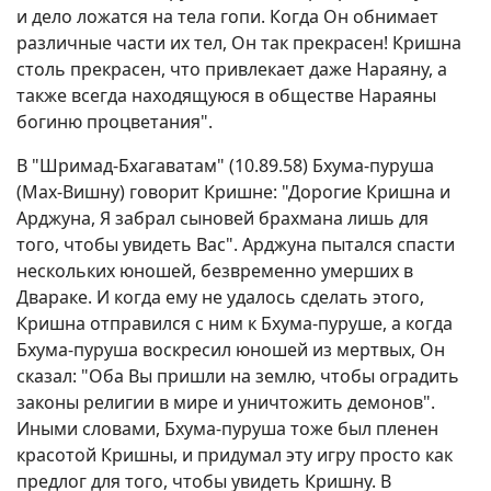
и дело ложатся на тела гопи. Когда Он обнимает
различные части их тел, Он так прекрасен! Кришна
столь прекрасен, что привлекает даже Нараяну, а
также всегда находящуюся в обществе Нараяны
богиню процветания".
В "Шримад-Бхагаватам" (10.89.58) Бхума-пуруша
(Мах-Вишну) говорит Кришне: "Дорогие Кришна и
Арджуна, Я забрал сыновей брахмана лишь для
того, чтобы увидеть Вас". Арджуна пытался спасти
нескольких юношей, безвременно умерших в
Двараке. И когда ему не удалось сделать этого,
Кришна отправился с ним к Бхума-пуруше, а когда
Бхума-пуруша воскресил юношей из мертвых, Он
сказал: "Оба Вы пришли на землю, чтобы оградить
законы религии в мире и уничтожить демонов".
Иными словами, Бхума-пуруша тоже был пленен
красотой Кришны, и придумал эту игру просто как
предлог для того, чтобы увидеть Кришну. В