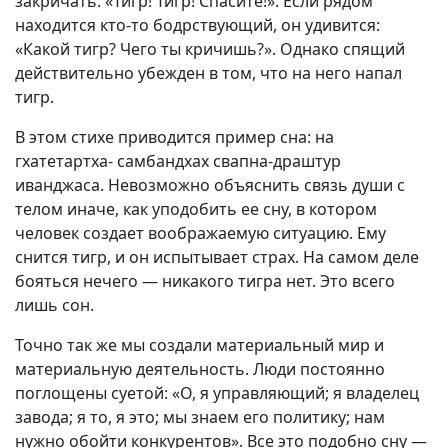
закричать: «Тигр! Тигр! Спасите!». Если рядом
находится кто-то бодрствующий, он удивится:
«Какой тигр? Чего ты кричишь?». Однако спящий
действительно убежден в том, что на него напал
тигр.
В этом стихе приводится пример сна: на
гхатетартха- самбандхах свапна-драштур
иванджаса. Невозможно объяснить связь души с
телом иначе, как уподобить ее сну, в котором
человек создает воображаемую ситуацию. Ему
снится тигр, и он испытывает страх. На самом деле
бояться нечего — никакого тигра нет. Это всего
лишь сон.
Точно так же мы создали материальный мир и
материальную деятельность. Люди постоянно
поглощены суетой: «О, я управляющий; я владелец
завода; я то, я это; мы знаем его политику; нам
нужно обойти конкурентов». Все это подобно сну —