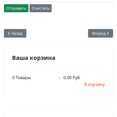
Отправить
Очистить
Предыдущий: 08. Энергии Всемогущего. Чем бы вы занима
Следующий: 1
Назад
Вперед
Ваша корзина
0
Товары
-
0.00 Руб
В корзину