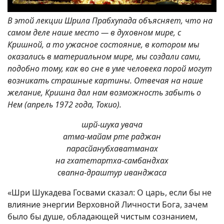
В этой лекции Шрила Прабхупада объясняет, что на
самом деле наше место — в духовном мире, с
Кришной, а то ужасное состояние, в котором мы
оказались в материальном мире, мы создали сами,
подобно тому, как во сне в уме человека порой могут
возникать страшные картины. Отвечая на наше
желание, Кришна дал нам возможность забыть о
Нем (апрель 1972 года, Токио).
шрй-шука увача
атма-майам рте раджан
парасйанубхаватманах
на гхатетартха-самбандхах
свапна-драштур иванджаса
«Шри Шукадева Госвами сказал: О царь, если бы не
влияние энергии Верховной Личности Бога, зачем
было бы душе, обладающей чистым сознанием,