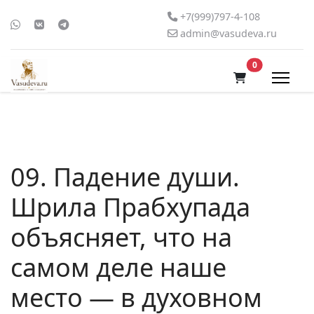
+7(999)797-4-108
admin@vasudeva.ru
В корзину
0
09. Падение души.
Шрила Прабхупада
объясняет, что на
самом деле наше
место — в духовном