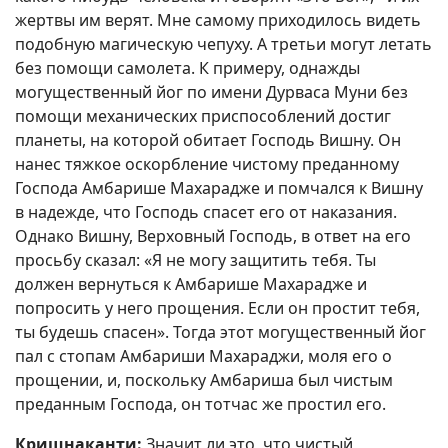
жертвы им верят. Мне самому приходилось видеть
подобную магическую чепуху. А третьи могут летать
без помощи самолета. К примеру, однажды
могущественный йог по имени Дурваса Муни без
помощи механических приспособлений достиг
планеты, на которой обитает Господь Вишну. Он
нанес тяжкое оскорбление чистому преданному
Господа Амбарише Махарадже и помчался к Вишну
в надежде, что Господь спасет его от наказания.
Однако Вишну, Верховный Господь, в ответ на его
просьбу сказал: «Я не могу защитить тебя. Ты
должен вернуться к Амбарише Махарадже и
попросить у него прощения. Если он простит тебя,
ты будешь спасен». Тогда этот могущественный йог
пал с стопам Амбариши Махараджи, моля его о
прощении, и, поскольку Амбариша был чистым
преданным Господа, он тотчас же простил его.
Кришнаканти:
Значит ли это, что чистый