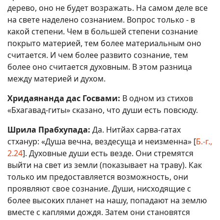
дерево, оно не будет возражать. На самом деле все
на свете наделено сознанием. Вопрос только - в
какой степени. Чем в большей степени сознание
покрыто материей, тем более материальным оно
считается. И чем более развито сознание, тем
более оно считается духовным. В этом разница
между материей и духом.
Хридаянанда дас Госвами:
В одном из стихов
«Бхагавад-гиты» сказано, что души есть повсюду.
Шрила Прабхупада:
Да. Нитйах сарва-гатах
стханур: «Душа вечна, вездесуща и неизменна» [
Б.-г.,
2.24
]. Духовные души есть везде. Они стремятся
выйти на свет из земли (показывает на траву). Как
только им предоставляется возможность, они
проявляют свое сознание. Души, нисходящие с
более высоких планет на нашу, попадают на землю
вместе с каплями дождя. Затем они становятся