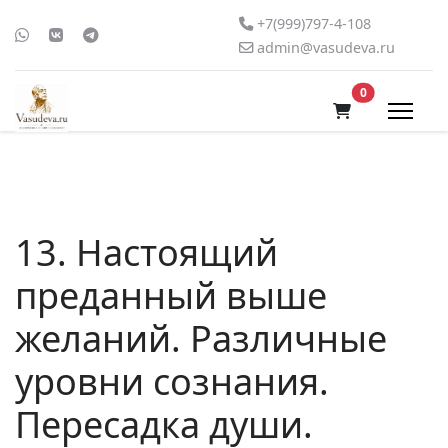
+7(999)797-4-108
admin@vasudeva.ru
В корзину
0
13. Настоящий
преданный выше
желаний. Различные
уровни сознания.
Пересадка души.