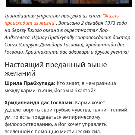
Тринадцатая утренняя прогулка из книги
"Жизнь
происходит из жизни"
. Записано 2 декабря 1973 года
на берегу Тихого океана в окрестностях Лос-
Анджелеса. Шрилу Прабхупаду сопровождают доктор
Сингх (Сварупа Дамодара Госвами), Хридаянанда дас
Госвами, Кришнаканти дас адхикари и другие ученики.
Настоящий преданный выше
желаний
Шрила Прабхупада:
Кто знает, в чем разница
между карми, гьяни, йогом и бхактой?
Хридаянанда дас Госвами:
Карми хочет
удовлетворять свои грубые чувства, гьяни - тонкий
ум, то есть предаваться эмпирическому
философствованию, а йог хочет управлять
вселенной с помощью мистических сил.