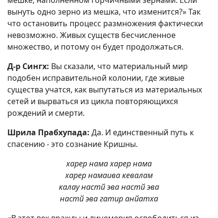
мешке, наполненном горчичными зернами. Если
вынуть одно зерно из мешка, что изменится?» Так
что остановить процесс размножения фактически
невозможно. Живых существ бесчисленное
множество, и потому он будет продолжаться.
Д-р Сингх:
Вы сказали, что материальный мир
подобен исправительной колонии, где живые
существа учатся, как выпутаться из материальных
сетей и вырваться из цикла повторяющихся
рождений и смерти.
Шрила Прабхупада:
Да. И единственный путь к
спасению - это сознание Кришны.
харер нама харер нама
харер намаива кевалам
калау настй эва настй эва
настй эва гатир анйатха