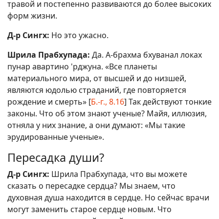
травой и постепенно развиваются до более высоких
форм жизни.
Д-р Сингх:
Но это ужасно.
Шрила Прабхупада:
Да. А-брахма бхуванал локах
пунар авартино 'рджуна. «Все планеты
материального мира, от высшей и до низшей,
являются юдолью страданий, где повторяется
рождение и смерть» [
Б.-г., 8.16
] Так действуют тонкие
законы. Что об этом знают ученые? Майя, иллюзия,
отняла у них знание, а они думают: «Мы такие
эрудированные ученые».
Пересадка души?
Д-р Сингх:
Шрила Прабхупада, что вы можете
сказать о пересадке сердца? Мы знаем, что
духовная душа находится в сердце. Но сейчас врачи
могут заменить старое сердце новым. Что