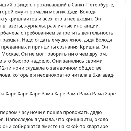
тящий офицер, проживавший в Санкт-Петербурге,
которой ему «промыли мозги». Дядя Володя
ту кришнаитов и всех, кто в нее входит. Он
а в газеты, журналы, различные инстанции,
орбачева с требованием запретить деятельность
граждан. Надо отдать ему должное, дядя Володя
нь преданных и принципы сознания Кришны. Он
в Москве. Он не мог говорить ни о чем другом,
м это быстро надоело. Они занялись своими
 12-ти ночи слушала о загадочном обществе
лова, которые я неоднократно читала в Бхагавад-
 Харе Харе Харе Рама Харе Рама Рама Рама Харе
первом часу ночи я пошла провожать дядю
я. Напоследок я узнала, что кришнаиты, около
то они собираются вместе на какой-то квартире