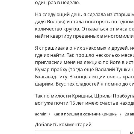
один раз в неделю.
На следующий день я сделала из старых м
дядя Володя) и стала повторять по одном
количество кругов. Отказаться от мяса о
найти квартиру преданных в многомилли
Я спрашивала о них знакомых и друзей, н
где их найти. Так прошло несколько мес
пригласили меня на лекцию по йоге в ис
Кумар прабху (тогда еще Василий Тушки
Бхагавад-гиту. В конце лекции очень кр
шарики. Вкус тех сладостей я помню до си
Так по милости Кришны, Шрилы Прабхуп
вот уже почти 15 лет имею счастье нахо
admin
Как я пришел в сознание Кришны
28 а
Добавить комментарий
Текст комментария
И