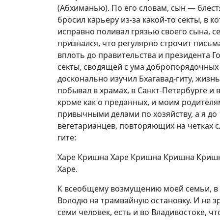
(Абхиманью). По его словам, сын — блес
бросил карьеру из-за какой-то секты, в 
исправно поливал грязью своего сына, сек
признался, что регулярно строчит письм
вплоть до правительства и президента Г
секты, сводящей с ума добропорядочных 
досконально изучил Бхагавад-гиту, жиз
побывал в храмах, в Санкт-Петербурге и 
кроме как о преданных, и моим родителя
привычными делами по хозяйству, а я до
вегетарианцев, повторяющих на четках с
гите:
Харе Кришна Харе Кришна Кришна Кришна
Харе.
К всеобщему возмущению моей семьи, в 
Володю на трамвайную остановку. И не зр
семи человек, есть и во Владивостоке, ч