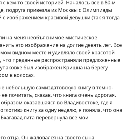
 с кем-то своей историей. Началось все в 80-м
ице, подруга привезла из Москвы с Олимпиады
 с изображением красивой девушки (так я тогда
ли на меня необъяснимое мистическое
анить это изображение на долгие девять лет. Все
самом видном месте и удивляло своей красотой
ала, что преданные распространяли предложенные
 упаковке был изображен Кришна на берегу
ром в волосах.
не небольшую самиздатовскую книгу в темно-
ее почитать, сказав, что книга очень дорогая.
 образом оказавшаяся во Владивостоке, где я
оглотив» книгу за одну неделю, я поняла, что она
 Бхагавад-гита перевернула все мои
го отца. Он жаловался на своего сына