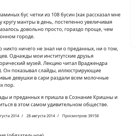
аминых бус четки из 108 бусин (как рассказал мне
у кругу мантры в день, постепенно увеличивая
казалось довольно просто, гораздо проще, чем
онном городе.
о никто ничего не знал ни о преданных, ни о том,
яцев. Однажды мои институтские друзья
торический музей. Лекцию читал Враджендра
н). Он показывал слайды, иллюстрирующие
асивые девушки в сари раздали всем молочные
х пор.
ады и преданных я пришла в Сознание Кришны и
диться в этом самом удивительном обществе.
вгуста 2014
28 августа 2014
Просмотров: 39158
мя (обязательное)