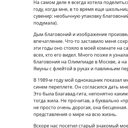
На самом деле я всегда хотела поделиться
году, когда мне, в то время еще школьн
сувенир: необычную упаковку благовоний
подумала).
Дым благовоний и изображение произве
впечатление. Что-то заставило меня сохр
эти годы оно стояло в моей комнате на 
всех, кто его видел. Много позже я узн
благовония на Олимпиаде в Москве, а на
Ямуны с флейтой в руках и павлиньим пе
В 1989-м году мой однокашник показал м
синем переплете. Он согласился дать мне 
Это была Бхагавад-гита, непонятно каким
тогда жила. Не прочитав, а буквально «пр
не просто очень дорогая, она бесценная.
представления о мире на всю жизнь.
Вскоре нас посетил старый знакомый мое