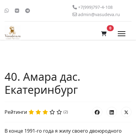
+7(999)797-4-108
admin@vasudeva.ru
В корзину
0
40. Амара дас.
Екатеринбург
Рейтинги
(2)
В конце 1991-го года я жилу своего двоюродного