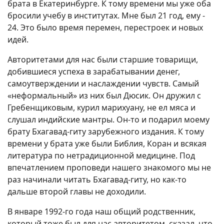
брата в Екатеринбурге. К тому времени мы уже оба
бросили учебу в институтах. Мне был 21 год, ему -
24. Это было время перемен, перестроек и новых
идей.
Авторитетами для нас были старшие товарищи,
добившиеся успеха в зарабатывании денег,
самоутверждении и наслаждении чувств. Самый
«неформальный» из них был Дюсик. Он дружил с
Гребенщиковым, курил марихуану, не ел мяса и
слушал индийские мантры. Он-то и подарил моему
брату Бхагавад-гиту зарубежного издания. К тому
времени у брата уже были Библия, Коран и всякая
литература по нетрадиционной медицине. Под
впечатлением проповеди нашего знакомого мы не
раз начинали читать Бхагавад-гиту, но как-то
дальше второй главы не доходили.
В январе 1992-го года наш общий родственник,
который тоже был для нас авторитетом, сказал, что