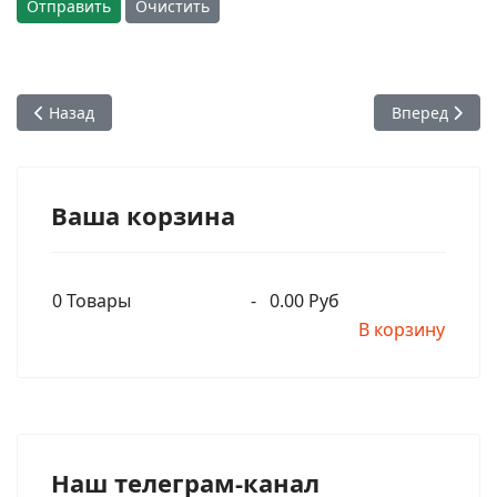
Отправить
Очистить
Предыдущий: 39. Агнихотра дас. Нижний Тагил
Следующий: 4
Назад
Вперед
Ваша корзина
0
Товары
-
0.00 Руб
В корзину
Наш телеграм-канал