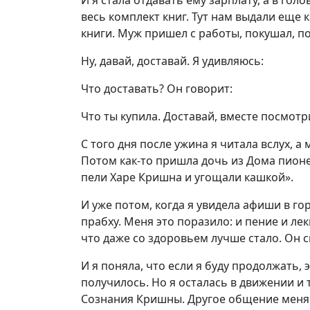
И я стала отдавать ему зарплату, а в гол
весь комплект книг. Тут нам выдали еще к
книги. Муж пришел с работы, покушал, п
Ну, давай, доставай. Я удивляюсь:
Что доставать? Он говорит:
Что ты купила. Доставай, вместе посмотр
С того дня после ужина я читала вслух, а 
Потом как-то пришла дочь из Дома пионе
пели Харе Кришна и угощали кашкой».
И уже потом, когда я увидела афиши в г
прабху. Меня это поразило: и пение и лек
что даже со здоровьем лучше стало. Он ск
И я поняла, что если я буду продолжать, 
получилось. Но я осталась в движении и 
Сознания Кришны. Другое общение меня 