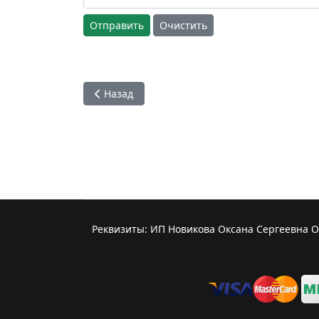
Отправить
Очистить
Предыдущий: 63. Без имени. Н - ск
Назад
Реквизиты: ИП Новикова Оксана Сергеевна 