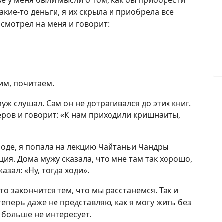
ове у меня были мысли о том, как бы приобрести
акие-то деньги, я их скрыла и приобрела все
осмотрел на меня и говорит:
им, почитаем.
муж слушал. Сам он не дотрагивался до этих книг.
ров и говорит: «К нам приходили кришнаиты,
ороде, я попала на лекцию Чайтаньи Чандры
ция. Дома мужу сказала, что мне там так хорошо,
азал: «Ну, тогда ходи».
это закончится тем, что мы расстанемся. Так и
теперь даже не представляю, как я могу жить без
больше не интересует.