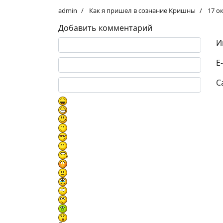
admin
Как я пришел в сознание Кришны
17 о
Добавить комментарий
Текст комментария
И
E
С