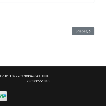
Следующий: 65. Б
Вперед
ОГРНИП 322762700049641. ИНН
290900551910