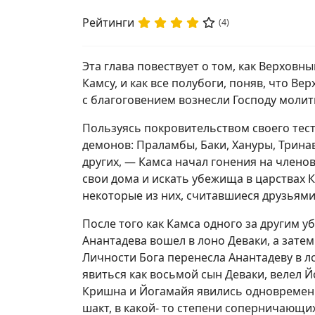
Рейтинги
(4)
Эта глава повествует о том, как Верховн
Камсу, и как все полубоги, поняв, что В
с благоговением вознесли Господу молит
Пользуясь покровительством своего тест
демонов: Праламбы, Баки, Xануры, Трина
других, — Камса начал гонения на члено
свои дома и искать убежища в царствах К
некоторые из них, считавшиеся друзьями
После того как Камса одного за другим у
Анантадева вошел в лоно Деваки, а зат
Личности Бога перенесла Анантадеву в л
явиться как восьмой сын Деваки, велел 
Кришна и Йогамайя явились одновременно
шакт, в какой- то степени соперничающи