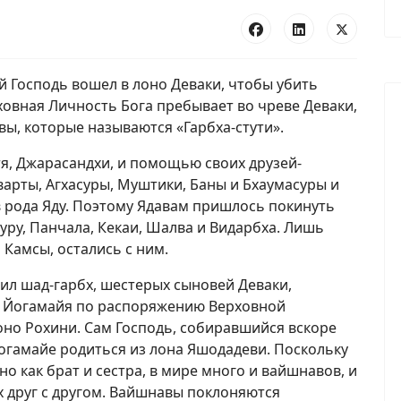
ый Господь вошел в лоно Деваки, чтобы убить
ерховная Личность Бога пребывает во чреве Деваки,
вы, которые называются «Гарбха-стути».
я, Джарасандхи, и помощью своих друзей-
варты, Агхасуры, Муштики, Баны и Бхаумасуры и
в рода Яду. Поэтому Ядавам пришлось покинуть
уру, Панчала, Кекаи, Шалва и Видарбха. Лишь
 Камсы, остались с ним.
бил шад-гарбх, шестерых сыновей Деваки,
ем Йогамайя по распоряжению Верховной
оно Рохини. Сам Господь, собиравшийся вскоре
Йогамайе родиться из лона Яшодадеви. Поскольку
 как брат и сестра, в мире много и вайшнавов, и
х друг с другом. Вайшнавы поклоняются