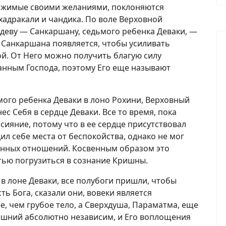
движимые своими желаниями, поклоняются
Бхадракали и чандика. По воле Верховной
деву — Санкаршану, седьмого ребенка Деваки, —
у Санкаршана появляется, чтобы усиливать
й. От Него можно получить благую силу
анным Господа, поэтому Его еще называют
мого ребенка Деваки в лоно Рохини, Верховный
ес Себя в сердце Деваки. Все то время, пока
сияние, потому что в ее сердце присутствовал
дил себе места от беспокойства, однако не мог
венных отношений. Косвенным образом это
тью погрузиться в сознание Кришны.
 в лоне Деваки, все полубоги пришли, чтобы
ь Бога, сказали они, вовеки является
, чем грубое тело, а Сверхдуша, Параматма, еще
ышний абсолютно независим, и Его воплощения