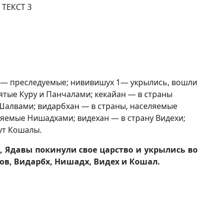
ТЕКСТ 3
ах — преследуемые; нививишух 1— укрылись, вошли
анятые Куру и Панчалами; кекайан — в страны
 Шалвами; видарбхан — в страны, населяемые
яемые Нишадхами; видехан — в страну Видехи;
ут Кошалы.
Ядавы покинули свое царство и укрылись во
вов, Видарбх, Нишадх, Видех и Кошал.