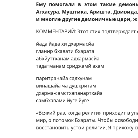
Ему помогали в этом такие демоны,
Агхасура, Муштика, Аришта, Двивида,
и многие другие демоничные цари, ж
КОММЕНТАРИЙ: Этот стих подтверждает слов
йада йада хи дхармасйа
гланир бхавати бхарата
абхйуттханам адхармасйа
тадатманам сриджамй ахам
паритранайа садхунам
винашайа ча душкритам
дхарма-самстхапанартхайа
самбхавами йуге йуге
«Всякий раз, когда религия приходит в уп
мир, о потомок Бхараты. Чтобы освободи
восстановить устои религии, Я прихожу сю