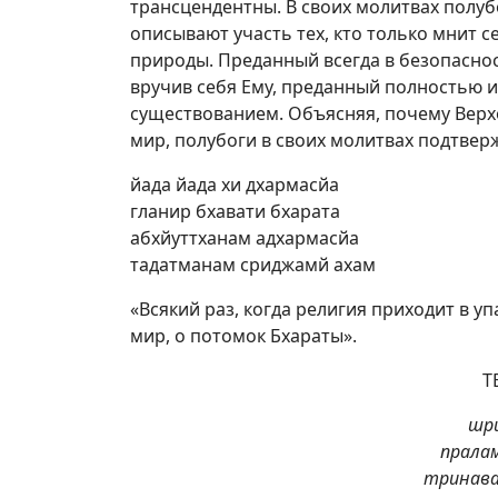
трансцендентны. В своих молитвах полуб
описывают участь тех, кто только мнит 
природы. Преданный всегда в безопаснос
вручив себя Ему, преданный полностью 
существованием. Объясняя, почему Верх
мир, полубоги в своих молитвах подтверж
йада йада хи дхармасйа
гланир бхавати бхарата
абхйуттханам адхармасйа
тадатманам сриджамй ахам
«Всякий раз, когда религия приходит в уп
мир, о потомок Бхараты».
Т
шри
пралам
тринав