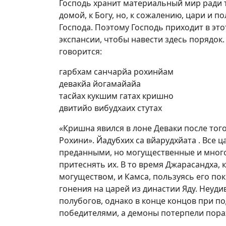
Господь хранит материальный мир ради 
домой, к Богу, но, к сожалению, цари и
Господа. Поэтому Господь приходит в эт
экспансии, чтобы навести здесь порядок. В
говорится:
гарбхам санчарйа рохинйам
девакйа йогамайайа
тасйах кукшим гатах кришно
двитийо вибудхаих стутах
«Кришна явился в лоне Деваки после того
Рохини». Йадубхих са вйарудхйата . Все 
преданными, но могущественные и много
притеснять их. В то время Джарасандха,
могуществом, и Камса, пользуясь его п
гонения на царей из династии Яду. Неуд
полубогов, однако в конце концов при п
победителями, а демоны потерпели пора