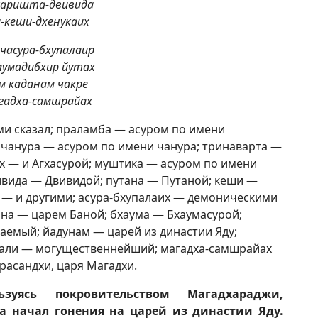
аришта-двивида
-кеши-дхенукаих
часура-бхупалаир
аумадибхир йутах
м каданам чакре
гадха-самшрайах
и сказал; праламба — асуром по имени
 чанура — асуром по имени чанура; тринаварта —
х — и Агхасурой; муштика — асуром по имени
вида — Двивидой; путана — Путаной; кеши —
а — и другими; асура-бхупалаих — демоническими
ана — царем Баной; бхаума — Бхаумасурой;
аемый; йадунам — царей из династии Яду;
бали — могущественнейший; магадха-самшрайах
асандхи, царя Магадхи.
зуясь покровительством Магадхараджи,
 начал гонения на царей из династии Яду.