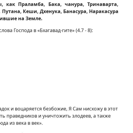
 как Праламба, Бака, чанура, Тринаварта,
 Путана, Кеши, Дхенука, Банасура, Наракасура
ившие на Земле.
а Господа в «Бхагавад-гите» (4.7 - 8):
адок и воцаряется безбожие, Я Сам нисхожу в этот
ть праведников и уничтожить злодеев, а также
да из века в век».