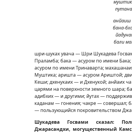
муштик
путана
анйаиш 
бана-бх
йадуна
бали ма
шри-шуках увача — Шри Шукадева Госвам
Праламба; бака — асуром по имени Бака;
асуром по имени Тринаварта; махашанаи
Муштика; аришта — асуром Ариштой; дви
Кеши; дхенукаих — и Дхенукой; анйаих ч
царями на поверхности земного шара; б
адибхих — и другими; йутах — поддержив
каданам — гонения; чакре — совершал; 
— пользующийся покровительством Джар
Шукадева Госвами сказал: Поль
Джарасандхи, могущественный Камса