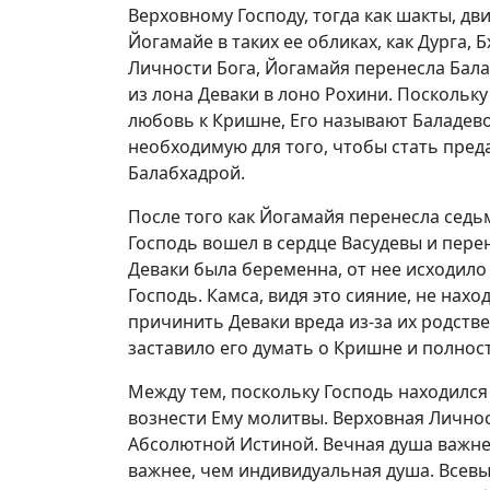
Верховному Господу, тогда как шакты, 
Йогамайе в таких ее обликах, как Дурга, 
Личности Бога, Йогамайя перенесла Бала
из лона Деваки в лоно Рохини. Поскольк
любовь к Кришне, Его называют Баладево
необходимую для того, чтобы стать пред
Балабхадрой.
После того как Йогамайя перенесла седь
Господь вошел в сердце Васудевы и перен
Деваки была беременна, от нее исходило 
Господь. Камса, видя это сияние, не нахо
причинить Деваки вреда из-за их родст
заставило его думать о Кришне и полнос
Между тем, поскольку Господь находился
вознести Ему молитвы. Верховная Личност
Абсолютной Истиной. Вечная душа важнее
важнее, чем индивидуальная душа. Всев