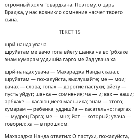
огромный холм Говардхана. Поэтому, о царь
Враджа, у нас возникло сомнение насчет твоего
сына.
ТЕКСТ 15
шрй-нанда увача
шруйатам ме вачо гопа вйету шанка ча во 'рбхаке
энам кумарам уддишйа гарго ме йад увача ха
шрй-нандах увача — Махараджа Нанда сказал;
шруйатам — пожалуйста, выслушайте; ме — мои;
вачах — слова; гопах — дорогие пастухи; вйету —
пусть уйдут; шанка — сомнения; ча — и; вах — ваши;
арбхаке — касающиеся мальчика; энам — этого;
кумарам — ребенка; уддишйа — касательно; гаргах
— мудрец Гарга; ме — мне; йат — который; увача —
говорил; ха — в прошлом.
Махараджа Нанда ответил: О пастухи, пожалуйста,