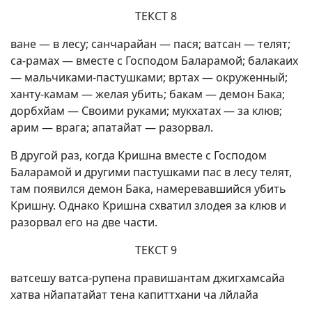
ТЕКСТ 8
ване — в лесу; санчарайан — пася; ватсан — телят;
са-рамах — вместе с Господом Баларамой; балакаих
— мальчиками-пастушками; вртах — окруженный;
ханту-камам — желая убить; бакам — демон Бака;
дорбхйам — Своими руками; мукхатах — за клюв;
арим — врага; апатайат — разорвал.
В другой раз, когда Кришна вместе с Господом
Баларамой и другими пастушками пас в лесу телят,
там появился демон Бака, намеревавшийся убить
Кришну. Однако Кришна схватил злодея за клюв и
разорвал его на две части.
ТЕКСТ 9
ватсешу ватса-рупена правишантам джигхамсайа
хатва нйапатайат тена капиттхани ча лйлайа