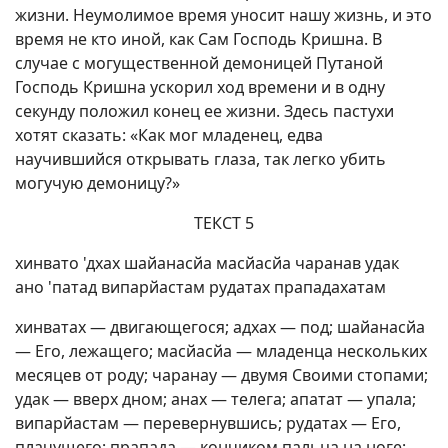
жизни. Неумолимое время уносит нашу жизнь, и это
время не кто иной, как Сам Господь Кришна. В
случае с могущественной демоницей Путаной
Господь Кришна ускорил ход времени и в одну
секунду положил конец ее жизни. Здесь пастухи
хотят сказать: «Как мог младенец, едва
научившийся открывать глаза, так легко убить
могучую демоницу?»
ТЕКСТ 5
хинвато 'дхах шайанасйа масйасйа чаранав удак
ано 'патад випарйастам рудатах прападахатам
хинватах — двигающегося; адхах — под; шайанасйа
— Его, лежащего; масйасйа — младенца нескольких
месяцев от роду; чаранау — двумя Своими стопами;
удак — вверх дном; анах — телега; апатат — упала;
випарйастам — перевернувшись; рудатах — Его,
плачущего; прапада — кончиком пальца на ноге;