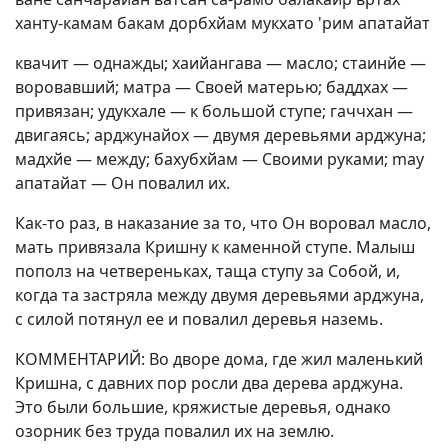
ханту-камам бакам дорбхйам мукхато 'рим апатайат
квачит — однажды; хаийангава — масло; стаинйе —
воровавший; матра — Своей матерью; баддхах —
привязан; удукхале — к большой ступе; гаччхан —
двигаясь; арджунайох — двумя деревьями арджуна;
мадхйе — между; бахубхйам — Своими руками; may
апатайат — Он повалил их.
Как-то раз, в наказание за то, что Он воровал масло,
мать привязала Кришну к каменной ступе. Малыш
пополз на четвереньках, таща ступу за Собой, и,
когда та застряла между двумя деревьями арджуна,
с силой потянул ее и повалил деревья наземь.
КОММЕНТАРИЙ: Во дворе дома, где жил маленький
Кришна, с давних пор росли два дерева арджуна.
Это были большие, кряжистые деревья, однако
озорник без труда повалил их на землю.