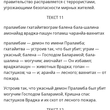
правительство расправляется с террористами,
угрожающими безопасности мирных жителей.
ТЕКСТ 11
праламбам гхатайитвограм балена бала-шалина
амонайад враджа-пашун гопамш чаранйа-вахнитах
праламбам — демон по имени Праламба;
гхатайитва — устроив так, что был убит; уграм —
ужасный; балена — Господом Баларамой; бала-
шалина — могучим; амочайат — Он избавил;
враджапашун — животных Враджа; гопан —
пастушков; ча — и; аранйа — лесного; вахнитах — от
пожара.
Устроив так, что ужасный демон Праламба был убит
могучим Господом Баларамой, Кришна спас
пастушков Враджа и их скот от лесного пожара.
ТЕКСТ 12