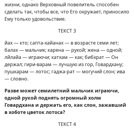
жизни, однако Верховный повелитель способен
сделать так, чтобы все, что Его окружает, приносило
Ему только удовольствие.
ТЕКСТ 3
йах — кто; сапта-хайанах — в возрасте семи лет;
балах — мальчик; карена — рукой; жена — одной;
лйлайа — играючи; катхам — как; бибхрат — Он
держал; гири-варам — лучшую из гор, Говардхану;
пушкарам — лотос; гаджа-рат — могучий слон; ива
— словно.
Разве может семилетний мальчик играючи,
одной рукой поднять огромный холм
Говардхана и держать его, как слон, зажавший
в хоботе цветок лотоса?
ТЕКСТ 4