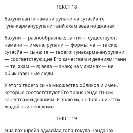
ТЕКСТ 18
бахуни санти намани рупани ча сутасйа те
гуна-карманурупани танй ахам веда но джанах
бахуни — разнообразные; санти — существуют;
намани — имена; рупани — формы; ча — также;
сутасйа — сына; те — твоего; гунакарма-анурупани
— соответствующие Его качествам и деяниям; тани
— те; ахам — я; веда — знаю; на у джанах — не
обыкновенные люди.
У этого твоего сына множество обликов и имен,
которые соответствуют Его трансцендентным
качествам и деяниям. Я знаю их, но большинству
людей они неведомы.
ТЕКСТ 19
эша вах шрейа адхасйад гопа-гокула-нанданах