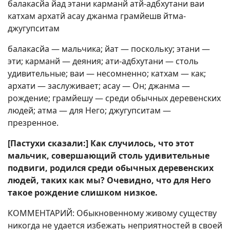
балакасйа йад этани карманй атй-адбхутани ваи
катхам архатй асау джанма грамйешв йтма-
джугупситам
балакасйа — мальчика; йат — поскольку; этани —
эти; карманй — деяния; ати-адбхутани — столь
удивительные; ваи — несомненно; катхам — как;
архати — заслуживает; асау — Он; джанма —
рождение; грамйешу — среди обычных деревенских
людей; атма — для Него; джугупситам —
презренное.
[Пастухи сказали:] Как случилось, что этот
мальчик, совершающий столь удивительные
подвиги, родился среди обычных деревенских
людей, таких как мы? Очевидно, что для Него
такое рождение слишком низкое.
КОММЕНТАРИЙ: Обыкновенному живому существу
никогда не удается избежать неприятностей в своей