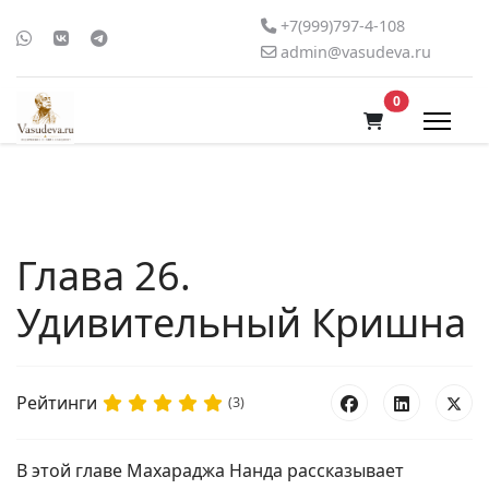
+7(999)797-4-108
admin@vasudeva.ru
В корзину
0
Глава 26.
Удивительный Кришна
Рейтинги
(3)
В этой главе Махараджа Нанда рассказывает