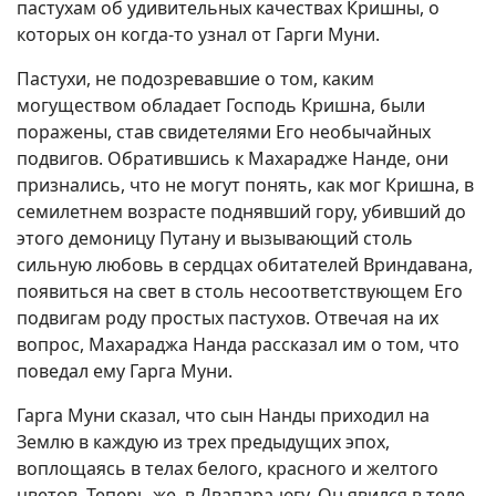
пастухам об удивительных качествах Кришны, о
которых он когда-то узнал от Гарги Муни.
Пастухи, не подозревавшие о том, каким
могуществом обладает Господь Кришна, были
поражены, став свидетелями Его необычайных
подвигов. Обратившись к Махарадже Нанде, они
признались, что не могут понять, как мог Кришна, в
семилетнем возрасте поднявший гору, убивший до
этого демоницу Путану и вызывающий столь
сильную любовь в сердцах обитателей Вриндавана,
появиться на свет в столь несоответствующем Его
подвигам роду простых пастухов. Отвечая на их
вопрос, Махараджа Нанда рассказал им о том, что
поведал ему Гарга Муни.
Гарга Муни сказал, что сын Нанды приходил на
Землю в каждую из трех предыдущих эпох,
воплощаясь в телах белого, красного и желтого
цветов. Теперь же, в Двапара-югу, Он явился в теле