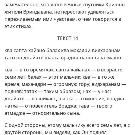
замечательно, что даже вечные спутники Кришны,
жители Вриндавана, не перестают удивляться
переживаемым ими чувствам, о чем говорится в
этих стихах.
ТЕКСТ 14
ква сапта-хайано балах ква махадри-видхаранам
тато но джайате шанка враджа-натха таватмадже
ква — в то время как; сапта-хайанах — в возрасте
семи лет; балах — этот мальчик; ква — в то же
время; маха-адри — огромную гору; видхаранам —
подняв; татах — таким образом; нах — у нас;
джайате — возникает; шанка — сомнение; враджа-
натха — о повелитель Враджа; тава — твоего;
атмадже — относительно сына.
С одной стороны, этому мальчику всего семь лет, а с
другой стороны, мы видели, как Он поднял