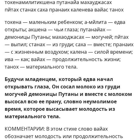
токенамилитикшена путанайа махауджасах
пйтах станах саха пранаих каленева вайас танох
токена — маленьким ребенком; а-мйлита — едва
открыты; акшена — чьи глаза; путанайах —
демоницы Путаны; махаоджасах — могучей; пйтах
— выпил; станах — из груди; саха — вместе; пранаих
— с жизненным воздухом; калена — силой времени;
ива — как; вайах — продолжительность жизни;
танох — материального тела.
Будучи младенцем, который едва начал
открывать глаза, Он сосал молоко из груди
могучей демоницы Путаны и вместе с молоком
высосал всю ее прану, словно неумолимое
время, которое высасывает молодость из
материального тела.
КОММЕНТАРИИ: В этом стихе слово вайах
обозначает молодость или продолжительность