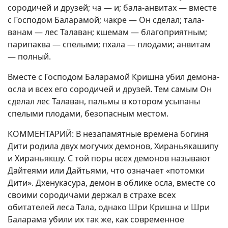
сородичей и друзей; ча — и; бала-анвитах — вместе
с Господом Баларамой; чакре — Он сделал; тала-
ванам — лес Талаван; кшемам — благоприятным;
парипаква — спелыми; пхала — плодами; анвитам
— полный.
Вместе с Господом Баларамой Кришна убил демона-
осла и всех его сородичей и друзей. Тем самым Он
сделал лес Талаван, пальмы в котором усыпаны
спелыми плодами, безопасным местом.
КОММЕНТАРИЙ: В незапамятные времена богиня
Дити родила двух могучих демонов, Хираньякашипу
и Хираньякшу. С той поры всех демонов называют
Дайтеями или Дайтьями, что означает «потомки
Дити». Дхенукасура, демон в облике осла, вместе со
своими сородичами держал в страхе всех
обитателей леса Тала, однако Шри Кришна и Шри
Баларама убили их так же, как современное