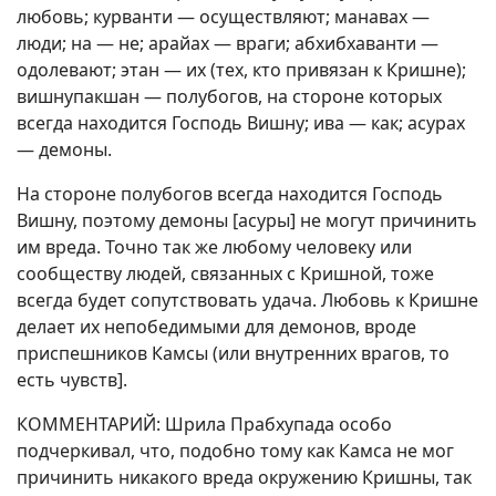
любовь; курванти — осуществляют; манавах —
люди; на — не; арайах — враги; абхибхаванти —
одолевают; этан — их (тех, кто привязан к Кришне);
вишнупакшан — полубогов, на стороне которых
всегда находится Господь Вишну; ива — как; асурах
— демоны.
На стороне полубогов всегда находится Господь
Вишну, поэтому демоны [асуры] не могут причинить
им вреда. Точно так же любому человеку или
сообществу людей, связанных с Кришной, тоже
всегда будет сопутствовать удача. Любовь к Кришне
делает их непобедимыми для демонов, вроде
приспешников Камсы (или внутренних врагов, то
есть чувств].
КОММЕНТАРИЙ: Шрила Прабхупада особо
подчеркивал, что, подобно тому как Камса не мог
причинить никакого вреда окружению Кришны, так