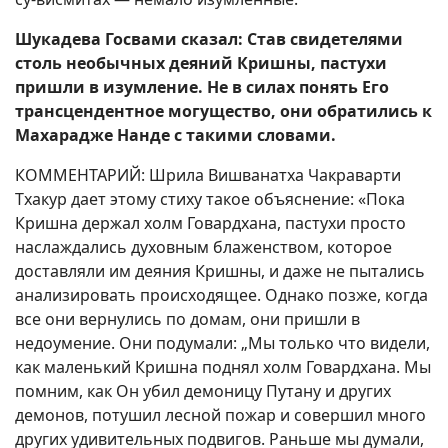
Шукадева Госвами сказал: Став свидетелями
столь необычных деяний Кришны, пастухи
пришли в изумление. Не в силах понять Его
трансцендентное могущество, они обратились к
Махарадже Нанде с такими словами.
КОММЕНТАРИЙ: Шрила Вишванатха Чакраварти
Тхакур дает этому стиху такое объяснение: «Пока
Кришна держал холм Говардхана, пастухи просто
наслаждались духовным блаженством, которое
доставляли им деяния Кришны, и даже не пытались
анализировать происходящее. Однако позже, когда
все они вернулись по домам, они пришли в
недоумение. Они подумали: „Мы только что видели,
как маленький Кришна поднял холм Говардхана. Мы
помним, как Он убил демоницу Путану и других
демонов, потушил лесной пожар и совершил много
других удивительных подвигов. Раньше мы думали,