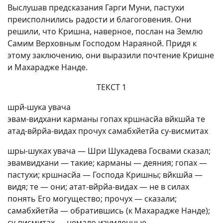
Выслушав предсказания Гарги Муни, пастухи
преисполнились радости и благоговения. Они
решили, что Кришна, наверное, послан на Землю
Самим Верховным Господом Нараяной. Придя к
этому заключению, они выразили почтение Кришне
и Махарадже Нанде.
ТЕКСТ 1
шрй-шука увача
эвам-видхани карманы гопах кршнасйа вйкшйа те
атад-вйрйа-видах прочух самабхйетйа су-висмитах
шры-шуках увача — Шри Шукадева Госвами сказал;
эвамвидхани — такие; карманы — деяния; гопах —
пастухи; кршнасйа — Господа Кришны; вйкшйа —
видя; те — они; атат-вйрйа-видах — не в силах
понять Его могущество; прочух — сказали;
самабхйетйа — обратившись (к Махарадже Нанде);
су-висмитах — немало изумленные.