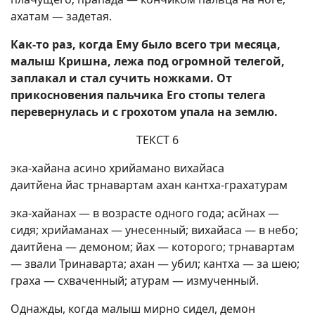
ахатам — задетая.
Как-то раз, когда Ему было всего три месяца,
малыш Кришна, лежа под огромной телегой,
заплакал и стал сучить ножками. От
прикосновения пальчика Его стопы телега
перевернулась и с грохотом упала на землю.
ТЕКСТ 6
эка-хайана асино хрийамано вихайаса
даитйена йас трнавартам ахан кантха-грахатурам
эка-хайанах — в возрасте одного года; асйнах —
сидя; хрийаманах — унесенный; вихайаса — в небо;
даитйена — демоном; йах — которого; трнавартам
— звали Тринаварта; ахан — убил; кантха — за шею;
граха — схваченный; атурам — измученный.
Однажды, когда малыш мирно сидел, демон