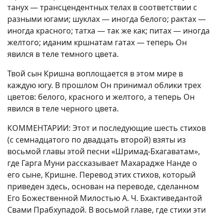
танух — трансцендентных телах в соответствии с
разными югами; шуклах — иногда белого; рактах —
иногда красного; татха — так же как; питах — иногда
желтого; иданим кршнатам гатах — теперь Он
явился в теле темного цвета.
Твой сын Кришна воплощается в этом мире в
каждую югу. В прошлом Он принимал облики трех
цветов: белого, красного и желтого, а теперь Он
явился в теле черного цвета.
КОММЕНТАРИИ: Этот и последующие шесть стихов
(с семнадцатого по двадцать второй) взяты из
восьмой главы этой песни «Шримад-Бхагаватам»,
где Гарга Муни рассказывает Махарадже Нанде о
его сыне, Кришне. Перевод этих стихов, который
приведен здесь, основан на переводе, сделанном
Его Божественной Милостью А. Ч. Бхактиведантой
Свами Прабхупадой. В восьмой главе, где стихи эти