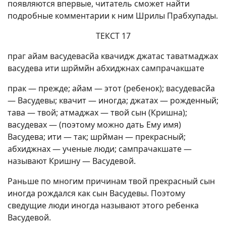
появляются впервые, читатель сможет найти
подробные комментарии к ним Шрилы Прабхупады.
ТЕКСТ 17
праг айам васудевасйа квачидж джатас таватмаджах
васудева ити шрймйн абхиджнах сампрачакшате
прак — прежде; айам — этот (ребенок); васудевасйа
— Васудевы; квачит — иногда; джатах — рожденный;
тава — твой; атмаджах — твой сын (Кришна);
васудевах — (поэтому можно дать Ему имя)
Васудева; ити — так; шрйман — прекрасный;
абхиджнах — ученые люди; сампрачакшате —
называют Кришну — Васудевой.
Раньше по многим причинам твой прекрасный сын
иногда рождался как сын Васудевы. Поэтому
сведущие люди иногда называют этого ребенка
Васудевой.