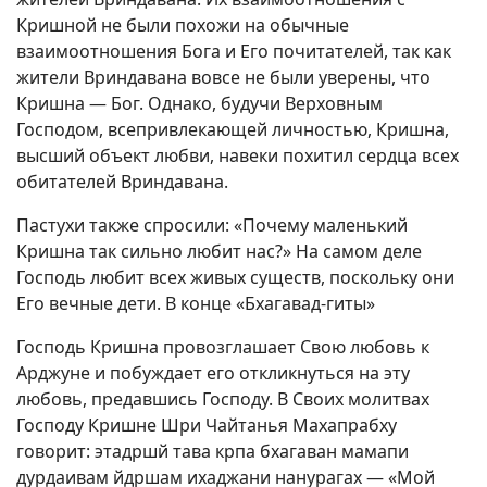
Кришной не были похожи на обычные
взаимоотношения Бога и Его почитателей, так как
жители Вриндавана вовсе не были уверены, что
Кришна — Бог. Однако, будучи Верховным
Господом, всепривлекающей личностью, Кришна,
высший объект любви, навеки похитил сердца всех
обитателей Вриндавана.
Пастухи также спросили: «Почему маленький
Кришна так сильно любит нас?» На самом деле
Господь любит всех живых существ, поскольку они
Его вечные дети. В конце «Бхагавад-гиты»
Господь Кришна провозглашает Свою любовь к
Арджуне и побуждает его откликнуться на эту
любовь, предавшись Господу. В Своих молитвах
Господу Кришне Шри Чайтанья Махапрабху
говорит: этадршй тава крпа бхагаван мамапи
дурдаивам йдршам ихаджани нанурагах — «Мой