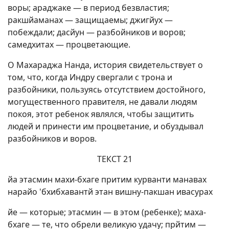
воры; араджаке — в период безвластия;
ракшйаманах — защищаемы; джигйух —
побеждали; дасйун — разбойников и воров;
самедхитах — процветающие.
О Махараджа Нанда, история свидетельствует о
том, что, когда Индру свергали с трона и
разбойники, пользуясь отсутствием достойного,
могущественного правителя, не давали людям
покоя, этот ребенок являлся, чтобы защитить
людей и принести им процветание, и обуздывал
разбойников и воров.
ТЕКСТ 21
йа этасмин махи-бхаге притим курванти манавах
нарайо 'бхибхавантй этан вишну-пакшан ивасурах
йе — которые; этасмин — в этом (ребенке); маха-
бхаге — те, что обрели великую удачу; прйтим —