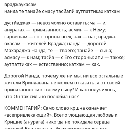
враджаукасам
нанда те танайе смасу тасйапй аутпаттиках катхам
дустйаджах — невозможно оставить; ча — и;
анурагах — привязанность; асмин — к Нему;
сарвешам — со стороны всех; нах — нас; враджа-
окасам — жителей Враджа; нанда — дорогой
Махараджа Нанда; те — твоего; танайе — сына;
асмасу — к нам; тасйа — с Его стороны; апи — также;
аутпаттиках — естественно; катхам — как.
Дорогой Нанда, почему же ни мы, ни все остальные
жители Вриндавана не можем отказаться от своей
привязанности к твоему сыну? И как получилось,
что Он так сильно полюбил нас?
КОММЕНТАРИЙ: Само слово кршна означает
«всепривлекающий». Всепоглощающая любовь к
Кришне (анурага) никогда не покидала сердца
жителей Вриндавана. Их взаимоотношения с