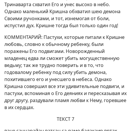
Тринаварта схватил Его и унес высоко в небо.
Однако маленький Кришна обхватил шею демона
Своими ручонками, и тот, изнемогая от боли,
испустил дух. Кришне тогда был только один год!
КОММЕНТАРИЙ: Пастухи, которые питали к Кришне
любовь, словно к обычному ребенку, были
поражены Его подвигами. Новорожденный
младенец едва ли сможет убить могущественную
ведьму; так же трудно поверить и в то, что
годовалому ребенку под силу убить демона,
похитившего его и унесшего в небеса. Однако
Кришна совершил все эти удивительные подвиги, и
пастухи, вспоминая о Его деяниях и пересказывая их
друг другу, раздували пламя любви к Нему, горевшее
в их сердцах.
ТЕКСТ 7
ване санчарайан ватсан са-рамо балакаир вртах