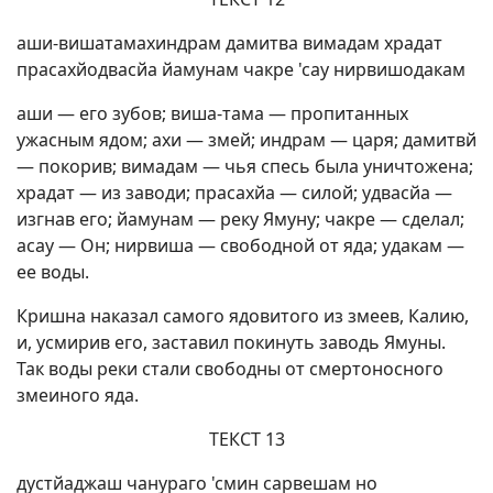
аши-вишатамахиндрам дамитва вимадам храдат
прасахйодвасйа йамунам чакре 'сау нирвишодакам
аши — его зубов; виша-тама — пропитанных
ужасным ядом; ахи — змей; индрам — царя; дамитвй
— покорив; вимадам — чья спесь была уничтожена;
храдат — из заводи; прасахйа — силой; удвасйа —
изгнав его; йамунам — реку Ямуну; чакре — сделал;
асау — Он; нирвиша — свободной от яда; удакам —
ее воды.
Кришна наказал самого ядовитого из змеев, Калию,
и, усмирив его, заставил покинуть заводь Ямуны.
Так воды реки стали свободны от смертоносного
змеиного яда.
ТЕКСТ 13
дустйаджаш чанураго 'смин сарвешам но