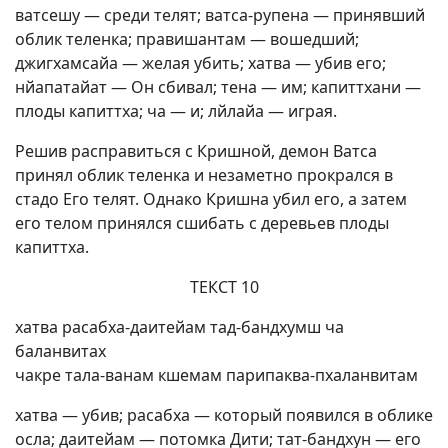
ватсешу — среди телят; ватса-рупена — принявший
облик теленка; правишантам — вошедший;
джигхамсайа — желая убить; хатва — убив его;
нйапатайат — Он сбивал; тена — им; капиттхани —
плоды капиттха; ча — и; лйлайа — играя.
Решив расправиться с Кришной, демон Ватса
принял облик теленка и незаметно прокрался в
стадо Его телят. Однако Кришна убил его, а затем
его телом принялся сшибать с деревьев плоды
капиттха.
ТЕКСТ 10
хатва расабха-даитейам тад-бандхумш ча
баланвитах
чакре тала-ванам кшемам парипаква-пхаланвитам
хатва — убив; расабха — который появился в облике
осла; даитейам — потомка Дити; тат-бандхун — его