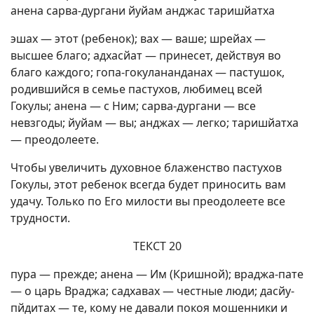
анена сарва-дургани йуйам анджас таришйатха
эшах — этот (ребенок); вах — ваше; шрейах —
высшее благо; адхасйат — принесет, действуя во
благо каждого; гопа-гокулананданах — пастушок,
родившийся в семье пастухов, любимец всей
Гокулы; анена — с Ним; сарва-дургани — все
невзгоды; йуйам — вы; анджах — легко; таришйатха
— преодолеете.
Чтобы увеличить духовное блаженство пастухов
Гокулы, этот ребенок всегда будет приносить вам
удачу. Только по Его милости вы преодолеете все
трудности.
ТЕКСТ 20
пура — прежде; анена — Им (Кришной); враджа-пате
— о царь Враджа; садхавах — честные люди; дасйу-
пйдитах — те, кому не давали покоя мошенники и