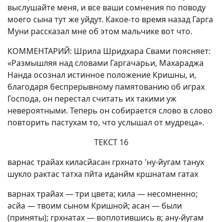
выслушайте меня, и все ваши сомнения по поводу
моего сына тут же уйдут. Какое-то время назад Гарга
Муни рассказал мне об этом мальчике вот что.
КОММЕНТАРИЙ: Шрила Шридхара Свами поясняет:
«Размышляя над словами Гаргачарьи, Махараджа
Нанда осознал истинное положение Кришны, и,
благодаря беспрерывному памятованию об играх
Господа, он перестал считать их такими уж
невероятными. Теперь он собирается слово в слово
повторить пастухам то, что услышал от мудреца».
ТЕКСТ 16
варнас трайах киласйасан грхнато 'ну-йугам танух
шукло рактас татха пйта иданйм кршнатам гатах
варнах трайах — три цвета; кила — несомненно;
асйа — твоим сыном Кришной; асан — были
(приняты); грхнатах — воплотившись в; ану-йугам