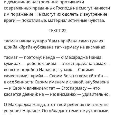
и демонично настроенные противники
современных преданных Господа не смогут нанести
им поражение. Не смогут их одолеть и внутренние
враги — похотливые, материалистичные чувства.
ТЕКСТ 22
тасман нанда кумаро 'йам нарайана-само гунаих
шрийа кйртйанубхавена тат-кармасу на висмайах
тасмат — поэтому; нанда — о Махараджа Нанда;
кумирах — ребенок; айам — этот; нарайана-самах —
во всем подобен Нараяне; гунаих — Своими
качествами; шрийа — Своим богатством; кйртйа —
в особенности Своим именем и славой; анубхавена
— и Своим влиянием; тат — Его; кармасу — что
касается деяний; на — не; висмайах — удивительно.
О Махараджа Нанда, этот твой ребенок ни в чем не
уступает Нараяне. Он обладает теми же духовными