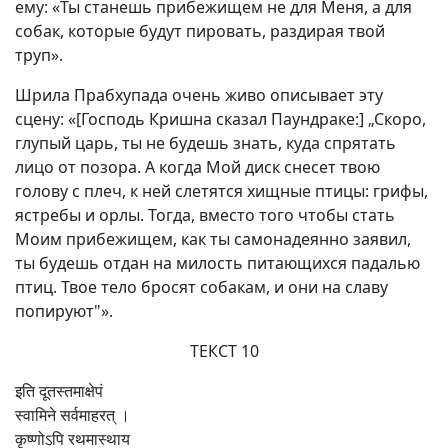
ему: «Ты станешь прибежищем не для Меня, а для
собак, которые будут пировать, раздирая твой
труп».
Шрила Прабхупада очень живо описывает эту
сцену: «[Господь Кришна сказал Паундраке:] „Скоро,
глупый царь, ты не будешь знать, куда спрятать
лицо от позора. А когда Мой диск снесет твою
голову с плеч, к ней слетятся хищные птицы: грифы,
ястребы и орлы. Тогда, вместо того чтобы стать
Моим прибежищем, как ты самонадеянно заявил,
ты будешь отдан на милость питающихся падалью
птиц. Твое тело бросят собакам, и они на славу
попируют"».
ТЕКСТ 10
इति दूतस्तमाक्षेपं
स्वामिने सर्वमाहरत् ।
कृष्णोऽपि रथमास्थाय