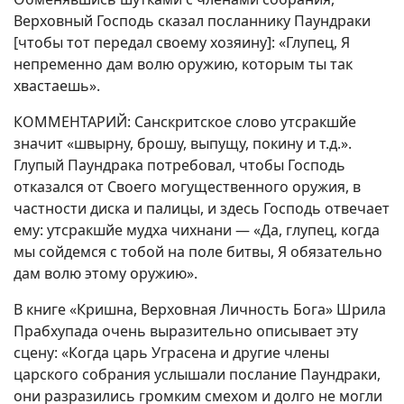
Верховный Господь сказал посланнику Паундраки
[чтобы тот передал своему хозяину]: «Глупец, Я
непременно дам волю оружию, которым ты так
хвастаешь».
КОММЕНТАРИЙ: Санскритское слово утсракшйе
значит «швырну, брошу, выпущу, покину и т.д.».
Глупый Паундрака потребовал, чтобы Господь
отказался от Своего могущественного оружия, в
частности диска и палицы, и здесь Господь отвечает
ему: утсракшйе мудха чихнани — «Да, глупец, когда
мы сойдемся с тобой на поле битвы, Я обязательно
дам волю этому оружию».
В книге «Кришна, Верховная Личность Бога» Шрила
Прабхупада очень выразительно описывает эту
сцену: «Когда царь Уграсена и другие члены
царского собрания услышали послание Паундраки,
они разразились громким смехом и долго не могли