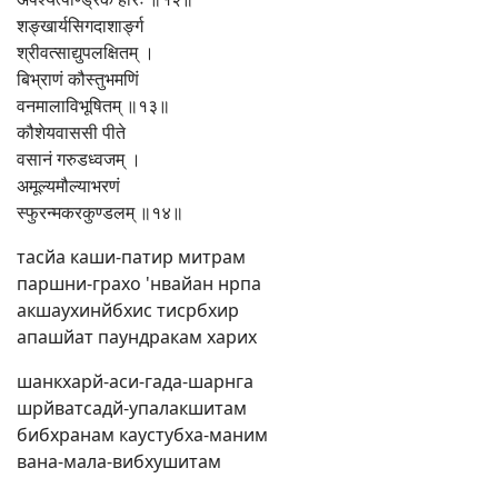
शङ्खार्यसिगदाशार्ङ्ग
श्रीवत्साद्युपलक्षितम् ।
बिभ्राणं कौस्तुभमणिं
वनमालाविभूषितम् ॥१३॥
कौशेयवाससी पीते
वसानं गरुडध्वजम् ।
अमूल्यमौल्याभरणं
स्फुरन्मकरकुण्डलम् ॥१४॥
тасйа каши-патир митрам
паршни-грахо 'нвайан нрпа
акшаухинйбхис тисрбхир
апашйат паундракам харих
шанкхарй-аси-гада-шарнга
шрйватсадй-упалакшитам
бибхранам каустубха-маним
вана-мала-вибхушитам