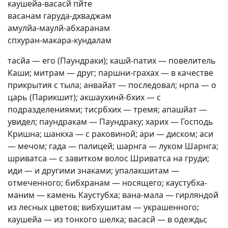
каушейа-васасй пйте
васанам гаруда-дхваджам
амулйа-маулй-абхаранам
спхуран-макара-кундалам
тасйа — его (Паундраки); кашй-патих — повелитель
Каши; митрам — друг; паршни-грахах — в качестве
прикрытия с тыла; анвайат — последовал; нрпа — о
царь (Парикшит); акшаухинй-бхих — с
подразделениями; тисрбхих — тремя; апашйат —
увидел; паундракам — Паундраку; харих — Господь
Кришна; шанкха — с раковиной; ари — диском; аси
— мечом; гада — палицей; шарнга — луком Шарнга;
шриватса — с завитком волос Шриватса на груди;
иди — и другими знаками; упалакшитам —
отмеченного; бибхранам — носящего; каустубха-
маним — камень Каустубха; вана-мала — гирляндой
из лесных цветов; вибхушитам — украшенного;
каушейа — из тонкого шелка; васасй — в одежды;