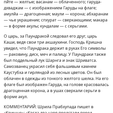
пйте — желтые; васанам — облаченного; гаруда-
дхваджам — с изображением Гаруды на флаге;
амулйа — драгоценная; маули — корона; абхаранам
— чье украшение; спхурат — сверкающими; макара
— в форме акулы; кундалам — с серьгами.
О царь, за Паундракой следовал его друг, царь
Каши, ведя свои три акшаухини. Господь Кришна
увидел, что Паундрака держит в руках Его символы
— раковину, диск, меч и палицу. У Паундраки также
был поддельный лук Шарнга и знак Шриватса.
Самозванец украсил себя фальшивым камнем
Каустубха и гирляндой из лесных цветов. Он был
облачен в одежды из тонкого желтого шелка. На его
флаге был изображен Гаруда, на голове красовалась
драгоценная корона, а в ушах сверкали серьги в
форме акул.
КОММЕНТАРИЙ: Шрила Прабхупада пишет в
«Кришне»: «Когда два царя предстали перед