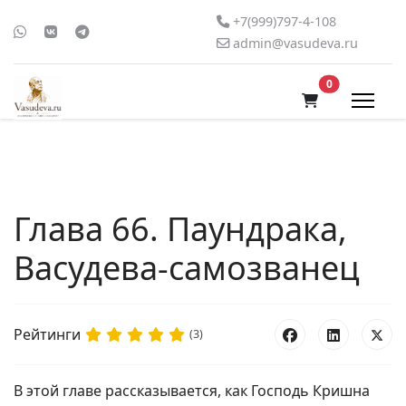
+7(999)797-4-108
admin@vasudeva.ru
В корзину
0
Глава 66. Паундрака,
Васудева-самозванец
Рейтинги
(3)
В этой главе рассказывается, как Господь Кришна