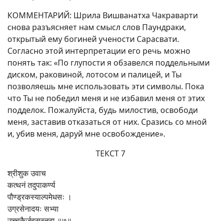
КОММЕНТАРИЙ: Шрила Вишванатха Чакраварти
снова разъясняет нам смысл слов Паундраки,
открытый ему богиней учености Сарасвати.
Согласно этой интерпретации его речь можно
понять так: «По глупости я обзавелся поддельными
диском, раковиной, лотосом и палицей, и Ты
позволяешь мне использовать эти символы. Пока
что Ты не победил меня и не избавил меня от этих
подделок. Пожалуйста, будь милостив, освободи
меня, заставив отказаться от них. Сразись со мной
и, убив меня, даруй мне освобождение».
ТЕКСТ 7
श्रीशुक उवाच
कत्थनं तदुपाकर्ण्य
पौण्ड्रकस्याल्पमेधसः ।
उग्रसेनादयः सभ्या
उच्चकैर्जहसुस्तदा ॥७॥