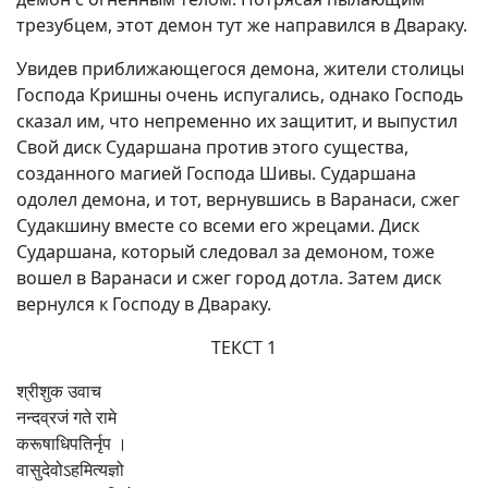
трезубцем, этот демон тут же направился в Двараку.
Увидев приближающегося демона, жители столицы
Господа Кришны очень испугались, однако Господь
сказал им, что непременно их защитит, и выпустил
Свой диск Сударшана против этого существа,
созданного магией Господа Шивы. Сударшана
одолел демона, и тот, вернувшись в Варанаси, сжег
Судакшину вместе со всеми его жрецами. Диск
Сударшана, который следовал за демоном, тоже
вошел в Варанаси и сжег город дотла. Затем диск
вернулся к Господу в Двараку.
ТЕКСТ 1
श्रीशुक उवाच
नन्दव्रजं गते रामे
करूषाधिपतिर्नृप ।
वासुदेवोऽहमित्यज्ञो