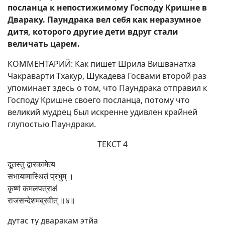
посланца к непостижимому Господу Кришне в
Двараку. Паундрака вел себя как неразумное
дитя, которого другие дети вдруг стали
величать царем.
КОММЕНТАРИЙ: Как пишет Шрила Вишванатха
Чакраварти Тхакур, Шукадева Госвами второй раз
упоминает здесь о том, что Паундрака отправил к
Господу Кришне своего посланца, потому что
великий мудрец был искренне удивлен крайней
глупостью Паундраки.
ТЕКСТ 4
दूतस्तु द्वारकामेत्य
सभायामास्थितं प्रभुम् ।
कृष्णं कमलपत्राक्षं
राजसन्देशमब्रवीत् ॥४॥
дутас ту дваракам этйа