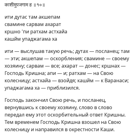
काशीमुपजगाम ह ॥१०॥
ити дутас там акшепам
свамине сарвам ахарат
кршно 'пи ратхам астхайа
кашйм упаджагама ха
ити — выслушав такую речь; дутах — посланец; там
— эти; акшепам — оскорбления; свамине — своему
хозяину; сарвам — все; ахарат — донес; кршнах —
Господь Кришна; апи — и; ратхам — на Свою
колесницу; астхайа — взойдя; кашйм — к Варанаси;
упаджагама ха — приблизился.
Господь закончил Свою речь, и посланец,
вернувшись к своему хозяину, слово в слово
передал ему этот оскорбительный ответ Кришны.
Тем временем Господь Кришна взошел на Свою
колесницу и направился в окрестности Каши.