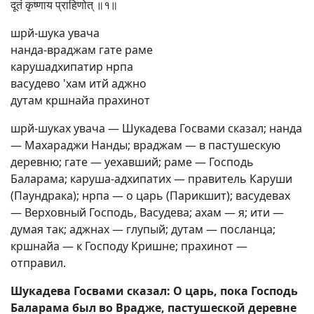
दूतं कृष्णाय प्राहिणोत् ॥१॥
шрй-шука увача
нанда-враджам гате раме
карушадхипатир нрпа
васудево 'хам итй аджно
дутам кршнайа прахинот
шрй-шуках увача — Шукадева Госвами сказал; нанда
— Махараджи Нанды; враджам — в пастушескую
деревню; гате — уехавший; раме — Господь
Баларама; каруша-адхипатих — правитель Каруши
(Паундрака); нрпа — о царь (Парикшит); васудевах
— Верховный Господь, Васудева; ахам — я; ити —
думая так; аджнах — глупый; дутам — посланца;
кршнайа — к Господу Кришне; прахинот —
отправил.
Шукадева Госвами сказал: О царь, пока Господь
Баларама был во Врадже, пастушеской деревне