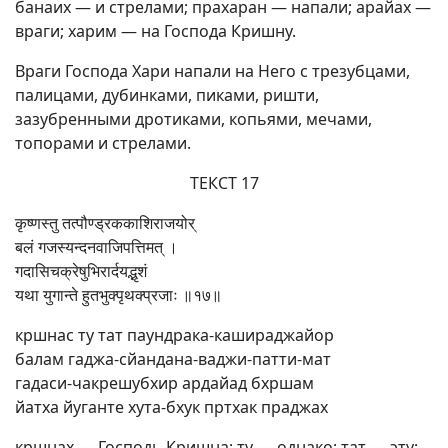
банаих — и стрелами; прахаран — напали; арайах —
враги; харим — на Господа Кришну.
Враги Господа Хари напали на Него с трезубцами,
палицами, дубинками, пиками, ришти,
зазубренными дротиками, копьями, мечами,
топорами и стрелами.
ТЕКСТ 17
कृष्णस्तु तत्पौण्ड्रककाशिराजयोर्
बलं गजस्यन्दनवाजिपत्तिमत् ।
गदासिचक्रेषुभिरार्दयद्भृशं
यथा युगान्ते हुतभुक्पृथक्प्रजाः ॥१७॥
кршнас ту тaт паундрака-кашираджайор
балам гаджа-сйандана-ваджи-патти-мат
гадаси-чакрешубхир ардайад бхршам
йатха йуганте хута-бхук пртхак праджах
кршнах — Господь Кришна; ту — однако; тат — эту;