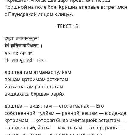
Кришной на поле боя, Кришна впервые встретился
с Паундракой лицом к лицу».
ТЕКСТ 15
दृष्ट्वा तमात्मनस्तुल्यं
वेषं कृत्रिममास्थितम् ।
यथा नटं रङ्गगतं
विजहास भृशं हरीः ॥१५॥
дрштва там атманас тулйам
вешам кртримам астхитам
йатха натам ранга-гатам
виджахаса бхршам харйх
дрштва — видя; там — его; атманах — Его
собственной; тулйам — равной; вешам — в одежде;
кртримам — которая была имитацией; астхитам —
наряженный; йатха — как; натам — актер; ранга —
на сцену; гатам — вышедший; виджахаса —