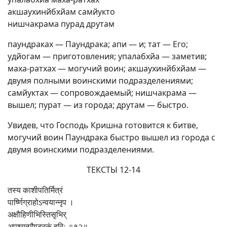
акшаухинйбхйам самйукто
нишчакрама пурад друтам
паундраках — Паундрака; апи — и; тат — Его;
удйогам — приготовления; упалабхйа — заметив;
маха-ратхах — могучий воин; акшаухинйбхйам —
двумя полными воинскими подразделениями;
самйуктах — сопровождаемый; нишчакрама —
вышел; пурат — из города; друтам — быстро.
Увидев, что Господь Кришна готовится к битве,
могучий воин Паундрака быстро вышел из города с
двумя воинскими подразделениями.
ТЕКСТЫ 12-14
तस्य काशीपतिर्मित्रं
पार्ष्णिग्राहोऽन्वयान्नृप ।
अक्षौहिणीभिस्तिसृभिर्
अपश्यत्पौण्ड्रकं हरिः ॥१२॥