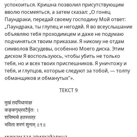
успокоиться. Кришна позволил присутствующим
вволю посмеяться, а затем сказал: „О гонец
Паундраки, передай своему господину Мой ответ:
„Паундрака, ты глупец и негодяй. Я во всеуслышание
объявляю тебя проходимцем и даже не подумаю
подчиняться твоим приказам. Я никому не отдам
символов Васудевы, особенно Моего диска. Этим
диском Я воспользуюсь, чтобы убить не только
тебя, но и всех твоих приспешников. Я уничтожу и
тебя, и глупцов, которые следуют за тобой, — толпу
обманщиков и обманутых"».
ТЕКСТ 9
मुखं तदपिधायाज्ञ
कङ्कगृध्रवटैर्वृतः ।
शयिष्यसे हतस्तत्र
भविता शरणं शुनाम् ॥९॥
мукхам тад апидхайаджна