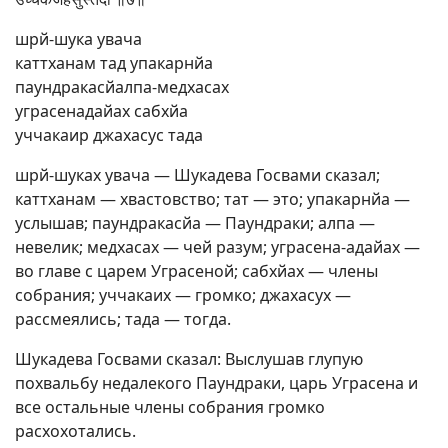
шрй-шука увача
каттханам тад упакарнйа
паундракасйалпа-медхасах
уграсенадайах сабхйа
уччакаир джахасус тада
шрй-шуках увача — Шукадева Госвами сказал;
каттханам — хвастовство; тат — это; упакарнйа —
услышав; паундракасйа — Паундраки; алпа —
невелик; медхасах — чей разум; уграсена-адайах —
во главе с царем Уграсеной; сабхйах — члены
собрания; уччакаих — громко; джахасух —
рассмеялись; тада — тогда.
Шукадева Госвами сказал: Выслушав глупую
похвальбу недалекого Паундраки, царь Уграсена и
все остальные члены собрания громко
расхохотались.