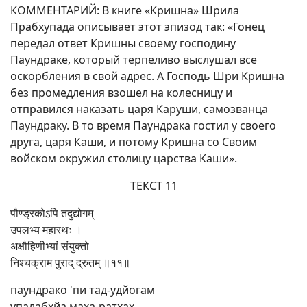
КОММЕНТАРИЙ: В книге «Кришна» Шрила
Прабхупада описывает этот эпизод так: «Гонец
передал ответ Кришны своему господину
Паундраке, который терпеливо выслушал все
оскорбления в свой адрес. А Господь Шри Кришна
без промедления взошел на колесницу и
отправился наказать царя Каруши, самозванца
Паундраку. В то время Паундрака гостил у своего
друга, царя Каши, и потому Кришна со Своим
войском окружил столицу царства Каши».
ТЕКСТ 11
पौण्ड्रकोऽपि तदुद्योगम्
उपलभ्य महारथः ।
अक्षौहिणीभ्यां संयुक्तो
निश्चक्राम पुराद् द्रुतम् ॥११॥
паундрако 'пи тад-удйогам
упалабхйа маха-ратхах