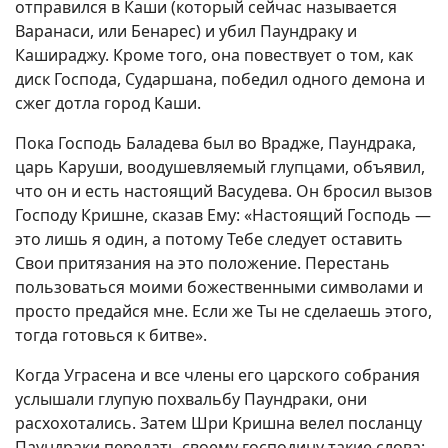
отправился в Каши (который сейчас называется
Варанаси, или Бенарес) и убил Паундраку и
Кашираджу. Кроме того, она повествует о том, как
диск Господа, Сударшана, победил одного демона и
сжег дотла город Каши.
Пока Господь Баладева был во Врадже, Паундрака,
царь Каруши, воодушевляемый глупцами, объявил,
что он и есть настоящий Васудева. Он бросил вызов
Господу Кришне, сказав Ему: «Настоящий Господь —
это лишь я один, а потому Тебе следует оставить
Свои притязания на это положение. Перестань
пользоваться моими божественными символами и
просто предайся мне. Если же Ты не сделаешь этого,
тогда готовься к битве».
Когда Уграсена и все члены его царского собрания
услышали глупую похвальбу Паундраки, они
расхохотались. Затем Шри Кришна велел посланцу
Паундраки передать своему господину такие слова: