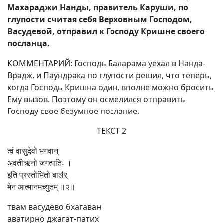
Махараджи Нанды, правитель Каруши, по
глупости считая себя Верховным Господом,
Васудевой, отправил к Господу Кришне своего
посланца.
КОММЕНТАРИЙ: Господь Баларама уехал в Нанда-
Врадж, и Паундрака по глупости решил, что теперь,
когда Господь Кришна один, вполне можно бросить
Ему вызов. Поэтому он осмелился отправить
Господу свое безумное послание.
ТЕКСТ 2
त्वं वासुदेवो भगवान्
अवतीऋनो जगत्पतिः ।
इति प्रस्तोभितो बालैर्
मेन आत्मानमच्युतम् ॥२॥
твам васудево бхагаван
аватирно джагат-патих