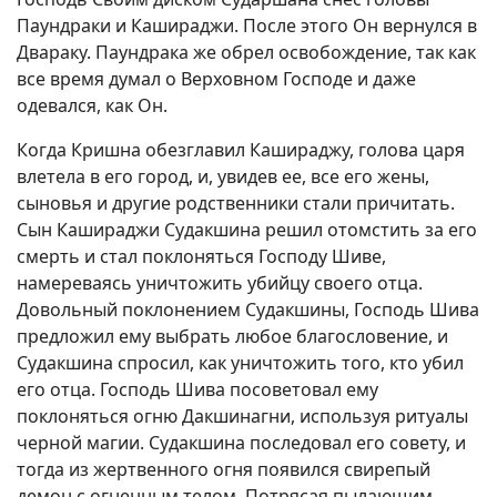
Паундраки и Кашираджи. После этого Он вернулся в
Двараку. Паундрака же обрел освобождение, так как
все время думал о Верховном Господе и даже
одевался, как Он.
Когда Кришна обезглавил Кашираджу, голова царя
влетела в его город, и, увидев ее, все его жены,
сыновья и другие родственники стали причитать.
Сын Кашираджи Судакшина решил отомстить за его
смерть и стал поклоняться Господу Шиве,
намереваясь уничтожить убийцу своего отца.
Довольный поклонением Судакшины, Господь Шива
предложил ему выбрать любое благословение, и
Судакшина спросил, как уничтожить того, кто убил
его отца. Господь Шива посоветовал ему
поклоняться огню Дакшинагни, используя ритуалы
черной магии. Судакшина последовал его совету, и
тогда из жертвенного огня появился свирепый
демон с огненным телом. Потрясая пылающим