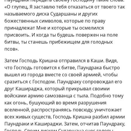
«О глупец, Я заставлю тебя отказаться от твоего так
называемого диска Сударшаны и других
божественных символов, которые по праву
принадлежат Мне и которые ты осмелился
присвоить. И когда ты будешь повержен на поле
битвы, ты станешь прибежищем для голодных
псов».
Затем Господь Кришна отправился в Каши. Видя,
что Господь готовится к битве, Паундрака быстро
вышел из города вместе со своей армией, чтобы
сразиться с Господом. Паундраку сопровождал его
друг Кашираджа, который прикрывал своими
войсками армию самозванца с тыла. Подобно тому
как огонь, бушующий во время разрушения
вселенной, распространяясь повсюду, уничтожает
всех живых существ, Господь Кришна разбил армии
Паундраки и Кашираджи. Затем, отчитав Паундраку,
Господь Своим диском Сударшана снес головы