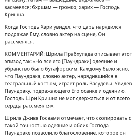
засмеялся; бхршам — громко; харих — Господь
Кришна.
Когда Господь Хари увидел, что царь нарядился,
подражая Ему, словно актер на сцене, Он
рассмеялся.
КОММЕНТАРИЙ: Шрила Прабхупада описывает этот
эпизод так: «Но все его [Паундраки] одеяние и
убранство было бутафорским. Каждому было ясно,
что Паундрака, словно актер, нарядившийся в
театральный костюм, играет роль Васудевы. Увидев
Паундраку, подражающего Его осанке и одеянию,
Господь Шри Кришна не мог сдержаться и от всего
сердца рассмеялся».
Шрила Джива Госвами отмечает, что скопировать с
такой точностью одеяние и облик Господа
Паундраке позволило благословение, которое он