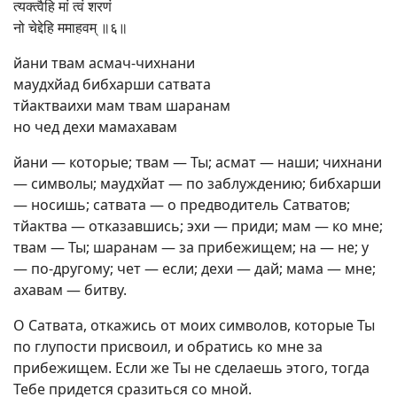
त्यक्त्वैहि मां त्वं शरणं
नो चेद्देहि ममाहवम् ॥६॥
йани твам асмач-чихнани
маудхйад бибхарши сатвата
тйактваихи мам твам шаранам
но чед дехи мамахавам
йани — которые; твам — Ты; асмат — наши; чихнани
— символы; маудхйат — по заблуждению; бибхарши
— носишь; сатвата — о предводитель Сатватов;
тйактва — отказавшись; эхи — приди; мам — ко мне;
твам — Ты; шаранам — за прибежищем; на — не; у
— по-другому; чет — если; дехи — дай; мама — мне;
ахавам — битву.
О Сатвата, откажись от моих символов, которые Ты
по глупости присвоил, и обратись ко мне за
прибежищем. Если же Ты не сделаешь этого, тогда
Тебе придется сразиться со мной.