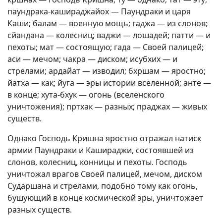
паундрака-кашираджайох — Паундраки и царя
Каши; балам — военную мощь; гаджа — из слонов;
сйандана — колесниц; ваджи — лошадей; патти — и
пехоты; мат — состоящую; гада — Своей палицей;
аси — мечом; чакра — диском; исубхих — и
стрелами; ардайат — изводил; бхршам — яростно;
йатха — как; йуга — эры истории вселенной; анте —
в конце; хута-бхук — огонь (вселенского
уничтожения); пртхак — разных; праджах — живых
существ.
Однако Господь Кришна яростно отражал натиск
армии Паундраки и Кашираджи, состоявшей из
слонов, колесниц, конницы и пехоты. Господь
уничтожал врагов Своей палицей, мечом, диском
Сударшана и стрелами, подобно тому как огонь,
бушующий в конце космической эры, уничтожает
разных существ.