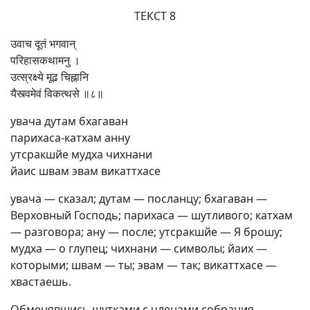
ТЕКСТ 8
उवाच दूतं भगवान्
परिहासकथामनु ।
उत्स्रक्ष्ये मूढ चिह्नानि
यैस्त्वमेवं विकत्थसे ॥८॥
увача дутам бхагаван
парихаса-катхам анну
утсракшйе мудха чихнани
йаис швам эвам викаттхасе
увача — сказал; дутам — посланцу; бхагаван —
Верховный Господь; парихаса — шутливого; катхам
— разговора; ану — после; утсракшйе — Я брошу;
мудха — о глупец; чихнани — символы; йаих —
которыми; швам — ты; эвам — так; викаттхасе —
хвастаешь.
Обменявшись шутками с членами собрания,