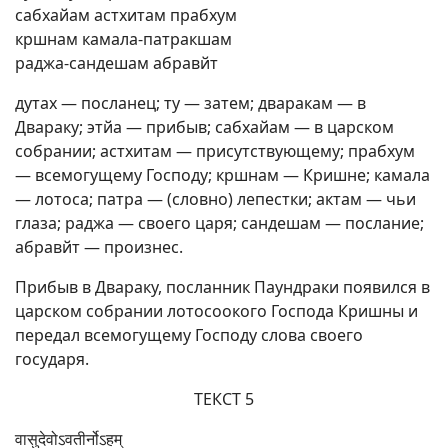
сабхайам астхитам прабхум
кршнам камала-патракшам
раджа-сандешам абравйт
дутах — посланец; ту — затем; дваракам — в
Двараку; этйа — прибыв; сабхайам — в царском
собрании; астхитам — присутствующему; прабхум
— всемогущему Господу; кршнам — Кришне; камала
— лотоса; патра — (словно) лепестки; актам — чьи
глаза; раджа — своего царя; сандешам — послание;
абравйт — произнес.
Прибыв в Двараку, посланник Паундраки появился в
царском собрании лотосоокого Господа Кришны и
передал всемогущему Господу слова своего
государя.
ТЕКСТ 5
वासुदेवोऽवतीर्नोऽहम्