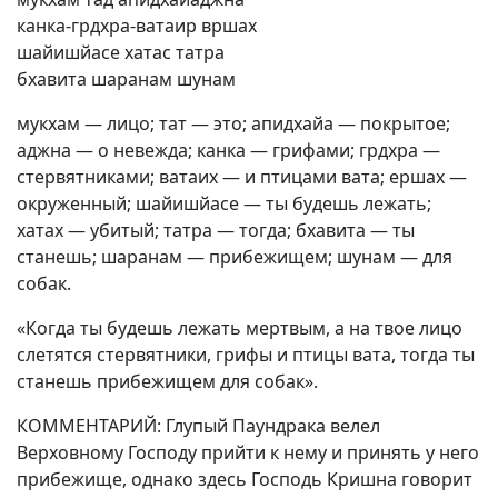
канка-грдхра-ватаир вршах
шайишйасе хатас татра
бхавита шаранам шунам
мукхам — лицо; тат — это; апидхайа — покрытое;
аджна — о невежда; канка — грифами; грдхра —
стервятниками; ватаих — и птицами вата; ершах —
окруженный; шайишйасе — ты будешь лежать;
хатах — убитый; татра — тогда; бхавита — ты
станешь; шаранам — прибежищем; шунам — для
собак.
«Когда ты будешь лежать мертвым, а на твое лицо
слетятся стервятники, грифы и птицы вата, тогда ты
станешь прибежищем для собак».
КОММЕНТАРИЙ: Глупый Паундрака велел
Верховному Господу прийти к нему и принять у него
прибежище, однако здесь Господь Кришна говорит