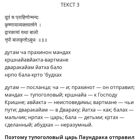
ТЕКСТ 3
दूतं च प्राहिणोन्मन्दः
कृष्णायाव्यक्तवर्त्मने ।
द्वारकायां यथा बालो
नृपो बालकृतोऽबुधः ॥३॥
дутам ча прахинон мандах
кршнайавйакта-вартмане
дваракайам йатха бало
нрпо бала-крто 'будхах
дутам — посланца; ча — и; прахинот — он отправил;
мандах — тупоголовый; кршнайа — к Господу
Кришне; авйакта — неисповедимы; вартмане — чьи
пути; дваракайам — в Двараку; йатха — как; балах —
мальчик; нрпах — царь; бала — детьми; кртах —
сделанный; абудхах — неразумный.
Поэтому тупоголовый царь Паундрака отправил