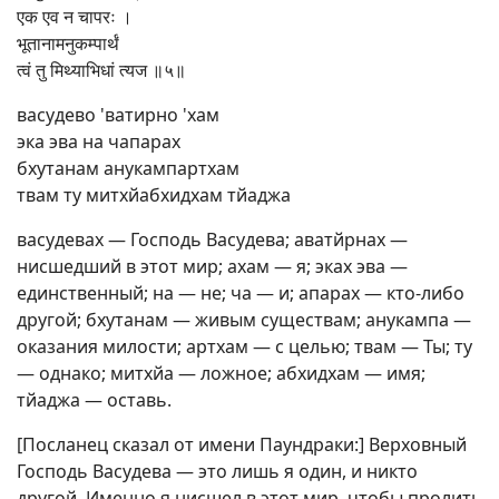
एक एव न चापरः ।
भूतानामनुकम्पार्थं
त्वं तु मिथ्याभिधां त्यज ॥५॥
васудево 'ватирно 'хам
эка эва на чапарах
бхутанам анукампартхам
твам ту митхйабхидхам тйаджа
васудевах — Господь Васудева; аватйрнах —
нисшедший в этот мир; ахам — я; эках эва —
единственный; на — не; ча — и; апарах — кто-либо
другой; бхутанам — живым существам; анукампа —
оказания милости; артхам — с целью; твам — Ты; ту
— однако; митхйа — ложное; абхидхам — имя;
тйаджа — оставь.
[Посланец сказал от имени Паундраки:] Верховный
Господь Васудева — это лишь я один, и никто
другой. Именно я нисшел в этот мир, чтобы пролить