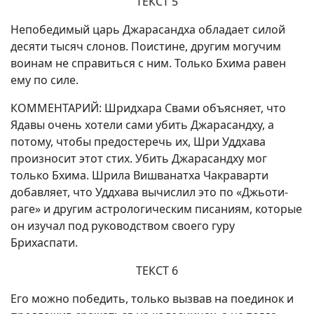
ТЕКСТ 5
Непобедимый царь Джарасандха обладает силой
десяти тысяч слонов. Поистине, другим могучим
воинам не справиться с ним. Только Бхима равен
ему по силе.
КОММЕНТАРИЙ: Шридхара Свами объясняет, что
Ядавы очень хотели сами убить Джарасандху, а
потому, чтобы предостеречь их, Шри Уддхава
произносит этот стих. Убить Джарасандху мог
только Бхима. Шрила Вишванатха Чакраварти
добавляет, что Уддхава вычислил это по «Джьоти-
раге» и другим астрологическим писаниям, которые
он изучал под руководством своего гуру
Брихаспати.
ТЕКСТ 6
Его можно победить, только вызвав на поединок и