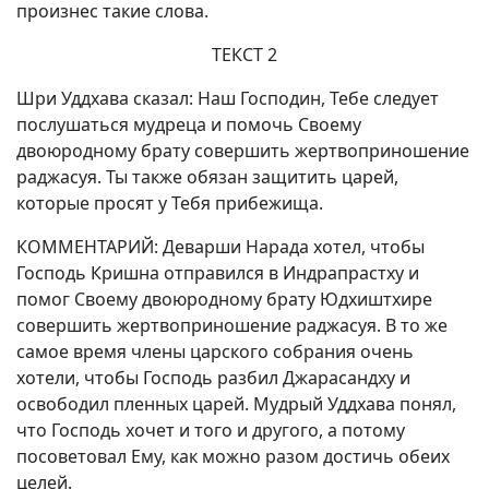
произнес такие слова.
ТЕКСТ 2
Шри Уддхава сказал: Наш Господин, Тебе следует
послушаться мудреца и помочь Своему
двоюродному брату совершить жертвоприношение
раджасуя. Ты также обязан защитить царей,
которые просят у Тебя прибежища.
КОММЕНТАРИЙ: Деварши Нарада хотел, чтобы
Господь Кришна отправился в Индрапрастху и
помог Своему двоюродному брату Юдхиштхире
совершить жертвоприношение раджасуя. В то же
самое время члены царского собрания очень
хотели, чтобы Господь разбил Джарасандху и
освободил пленных царей. Мудрый Уддхава понял,
что Господь хочет и того и другого, а потому
посоветовал Ему, как можно разом достичь обеих
целей.