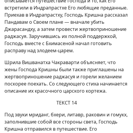
описывается путешествие Господа и то, как Его
встретили в Индрапрастхе Его любящие преданные.
Приехав в Индрапрастху, Господь Кришна рассказал
Пандавам о Своем плане — вначале убить
Джарасандху, а затем провести жертвоприношение
раджасуя. Заручившись их полной поддержкой,
Господь вместе с Бхимасеной начал готовить
расправу над злодеем-царем.
Шрила Вишванатха Чакраварти объясняет, что
жены Господа Кришны были также приглашены на
жертвоприношение раджасуя и горели желанием
поскорее поехать. Со следующего стиха начинается
описание их красочного царского кортежа.
ТЕКСТ 14
Под звуки мриданг, бхери, литавр, раковин и гомукх,
заполнившие собой все стороны света, Господь
Кришна отправился в путешествие. Его