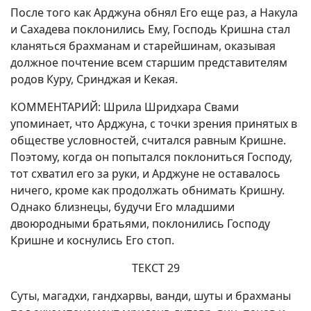
После того как Арджуна обнял Его еще раз, а Накула
и Сахадева поклонились Ему, Господь Кришна стал
кланяться брахманам и старейшинам, оказывая
должное почтение всем старшим представителям
родов Куру, Сринджая и Кекая.
КОММЕНТАРИЙ: Шрила Шридхара Свами
упоминает, что Арджуна, с точки зрения принятых в
обществе условностей, считался равным Кришне.
Поэтому, когда он попытался поклониться Господу,
тот схватил его за руки, и Арджуне не оставалось
ничего, кроме как продолжать обнимать Кришну.
Однако близнецы, будучи Его младшими
двоюродными братьями, поклонились Господу
Кришне и коснулись Его стоп.
ТЕКСТ 29
Суты, магадхи, гандхарвы, ванди, шуты и брахманы