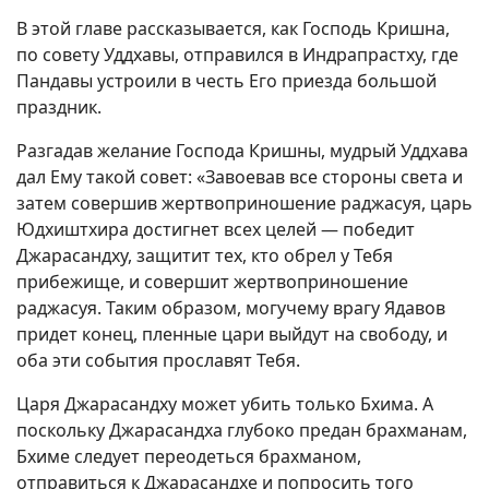
В этой главе рассказывается, как Господь Кришна,
по совету Уддхавы, отправился в Индрапрастху, где
Пандавы устроили в честь Его приезда большой
праздник.
Разгадав желание Господа Кришны, мудрый Уддхава
дал Ему такой совет: «Завоевав все стороны света и
затем совершив жертвоприношение раджасуя, царь
Юдхиштхира достигнет всех целей — победит
Джарасандху, защитит тех, кто обрел у Тебя
прибежище, и совершит жертвоприношение
раджасуя. Таким образом, могучему врагу Ядавов
придет конец, пленные цари выйдут на свободу, и
оба эти события прославят Тебя.
Царя Джарасандху может убить только Бхима. А
поскольку Джарасандха глубоко предан брахманам,
Бхиме следует переодеться брахманом,
отправиться к Джарасандхе и попросить того