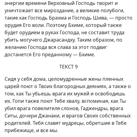
энергии времени Верховный Господь творит и
уничтожает все мироздание, а великие полубоги,
такие как Господь Брахма и Господь Шива, — просто
орудия Его воли. Поэтому Бхиме, который также
будет орудием в руках Господа, не составит труда
убить могучего Джарасандху. Таким образом, по
желанию Господа вся слава за этот подвиг
достанется Его преданному — Бхиме.
ТЕКСТ 9
Сидя у себя дома, целомудренные жены пленных
царей поют о Твоих благородных деяниях, а также о
том, как Ты убьешь врага их мужей и освободишь
их. Гопи также поют Тебе хвалу, вспоминая, как Ты
убил врага повелителя слонов, Гаджендры, врага
Ситы, дочери Джанаки, и врагов Своих собственных
родителей. Тебя славят мудрецы, обретшие в Тебе
прибежище, и все мы.