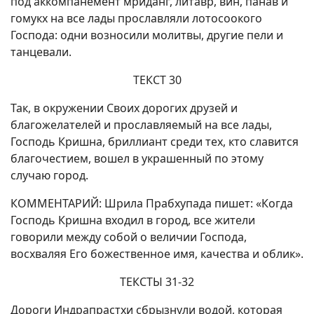
под аккомпанемент мриданг, литавр, вин, панав и
гомукх на все лады прославляли лотосоокого
Господа: одни возносили молитвы, другие пели и
танцевали.
ТЕКСТ 30
Так, в окружении Своих дорогих друзей и
благожелателей и прославляемый на все лады,
Господь Кришна, бриллиант среди тех, кто славится
благочестием, вошел в украшенный по этому
случаю город.
КОММЕНТАРИЙ: Шрила Прабхупада пишет: «Когда
Господь Кришна входил в город, все жители
говорили между собой о величии Господа,
восхваляя Его божественное имя, качества и облик».
ТЕКСТЫ 31-32
Дороги Индрапрастхи сбрызнули водой, которая