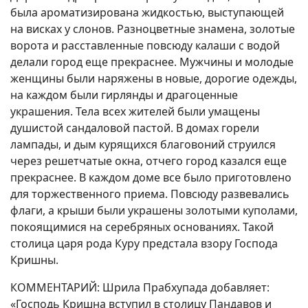
была ароматизирована жидкостью, выступающей
на висках у слонов. Разноцветные знамена, золотые
ворота и расставленные повсюду калаши с водой
делали город еще прекраснее. Мужчины и молодые
женщины были наряжены в новые, дорогие одежды,
на каждом были гирлянды и драгоценные
украшения. Тела всех жителей были умащены
душистой сандаловой пастой. В домах горели
лампады, и дым курящихся благовоний струился
через решетчатые окна, отчего город казался еще
прекраснее. В каждом доме все было приготовлено
для торжественного приема. Повсюду развевались
флаги, а крыши были украшены золотыми куполами,
покоящимися на серебряных основаниях. Такой
столица царя рода Куру предстала взору Господа
Кришны.
КОММЕНТАРИЙ: Шрила Прабхупада добавляет:
«Господь Кришна вступил в столицу Пандавов и