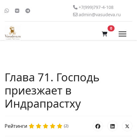
+7(999)797-4-108
admin@vasudeva.ru
В корзину
0
Глава 71. Господь
приезжает в
Индрапрастху
Рейтинги
(2)