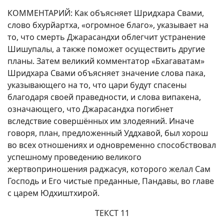
КОММЕНТАРИЙ: Как объясняет Шридхара Свами,
слово бхурйартха, «огромное благо», указывает на
то, что смерть Джарасандхи облегчит устранение
Шишупалы, а также поможет осуществить другие
планы. Затем великий комментатор «Бхагаватам»
Шридхара Свами объясняет значение слова пака,
указывающего на то, что цари будут спасены
благодаря своей праведности, и слова випакена,
означающего, что Джарасандха погибнет
вследствие совершённых им злодеяний. Иначе
говоря, план, предложенный Уддхавой, был хорош
во всех отношениях и одновременно способствовал
успешному проведению великого
жертвоприношения раджасуя, которого желал Сам
Господь и Его чистые преданные, Пандавы, во главе
с царем Юдхиштхирой.
ТЕКСТ 11