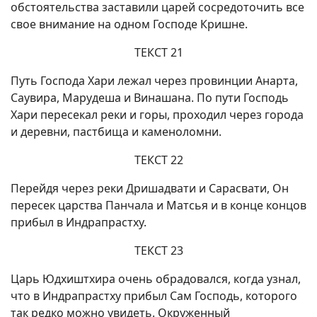
обстоятельства заставили царей сосредоточить все
свое внимание на одном Господе Кришне.
ТЕКСТ 21
Путь Господа Хари лежал через провинции Анарта,
Саувира, Марудеша и Винашана. По пути Господь
Хари пересекал реки и горы, проходил через города
и деревни, пастбища и каменоломни.
ТЕКСТ 22
Перейдя через реки Дришадвати и Сарасвати, Он
пересек царства Панчала и Матсья и в конце концов
прибыл в Индрапрастху.
ТЕКСТ 23
Царь Юдхиштхира очень обрадовался, когда узнал,
что в Индрапрастху прибыл Сам Господь, которого
так редко можно увидеть. Окруженный