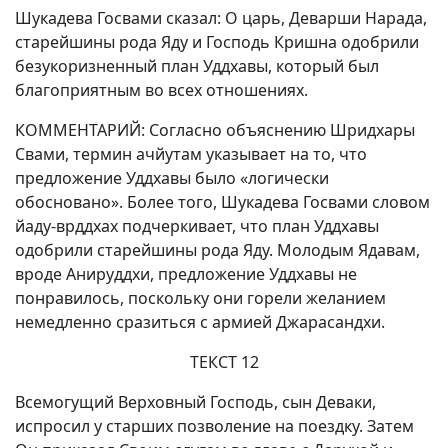
Шукадева Госвами сказал: О царь, Деварши Нарада,
старейшины рода Яду и Господь Кришна одобрили
безукоризненный план Уддхавы, который был
благоприятным во всех отношениях.
КОММЕНТАРИЙ: Согласно объяснению Шридхары
Свами, термин ачйутам указывает на то, что
предложение Уддхавы было «логически
обосновано». Более того, Шукадева Госвами словом
йаду-врддхах подчеркивает, что план Уддхавы
одобрили старейшины рода Яду. Молодым Ядавам,
вроде Анируддхи, предложение Уддхавы не
понравилось, поскольку они горели желанием
немедленно сразиться с армией Джарасандхи.
ТЕКСТ 12
Всемогущий Верховный Господь, сын Деваки,
испросил у старших позволение на поездку. Затем