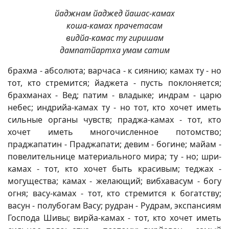
йаджнам йаджед йашас-камах
коша-камах прачетасам
видйа-камас ту гиришам
дампатйартха умам сатим
брахма - абсолюта; варчаса - к сиянию; камах ту - но
тот, кто стремится; йаджета - пусть поклоняется;
брахманах - Вед; патим - владыке; индрам - царю
небес; индрийа-камах ту - но тот, кто хочет иметь
сильные органы чувств; праджа-камах - тот, кто
хочет иметь многочисленное потомство;
праджапатин - Праджапати; девим - богине; майам -
повелительнице материального мира; ту - но; шри-
камах - тот, кто хочет быть красивым; теджах -
могущества; камах - желающий; вибхавасум - богу
огня; васу-камах - тот, кто стремится к богатству;
васун - полубогам Васу; рудран - Рудрам, экспансиям
Господа Шивы; вирйа-камах - тот, кто хочет иметь