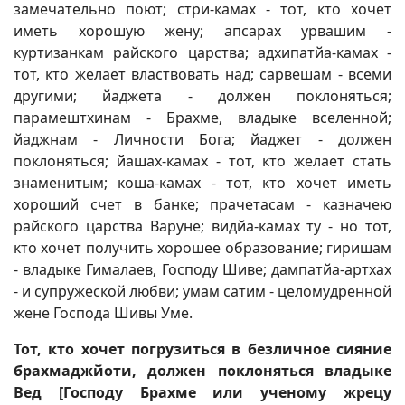
замечательно поют; стри-камах - тот, кто хочет
иметь хорошую жену; апсарах урвашим -
куртизанкам райского царства; адхипатйа-камах -
тот, кто желает властвовать над; сарвешам - всеми
другими; йаджета - должен поклоняться;
парамештхинам - Брахме, владыке вселенной;
йаджнам - Личности Бога; йаджет - должен
поклоняться; йашах-камах - тот, кто желает стать
знаменитым; коша-камах - тот, кто хочет иметь
хороший счет в банке; прачетасам - казначею
райского царства Варуне; видйа-камах ту - но тот,
кто хочет получить хорошее образование; гиришам
- владыке Гималаев, Господу Шиве; дампатйа-артхах
- и супружеской любви; умам сатим - целомудренной
жене Господа Шивы Уме.
Тот, кто хочет погрузиться в безличное сияние
брахмаджйоти, должен поклоняться владыке
Вед [Господу Брахме или ученому жрецу