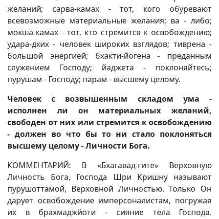
желаний; сарва-камах - тот, кого обуревают
всевозможные материальные желания; ва - либо;
мокша-камах - тот, кто стремится к освобождению;
удара-дхих - человек широких взглядов; тиврена -
большой энергией; бхакти-йогена - преданным
служением Господу; йаджета - поклоняйтесь;
пурушам - Господу; парам - высшему целому.
Человек с возвышенным складом ума -
исполнен ли он материальных желаний,
свободен от них или стремится к освобождению
- должен во что бы то ни стало поклоняться
высшему целому - Личности Бога.
КОММЕНТАРИЙ: В «Бхагавад-гите» Верховную
Личность Бога, Господа Шри Кришну называют
пурушоттамой, Верховной Личностью. Только Он
дарует освобождение имперсоналистам, погружая
их в брахмаджйоти - сияние тела Господа.