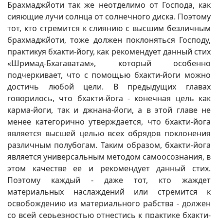
Брахмаджйоти так же неотделимо от Господа, как
сияющие лучи солнца от солнечного диска. Поэтому
тот, кто стремится к слиянию с высшим безличным
брахмаджйоти, тоже должен поклоняться Господу,
практикуя бхакти-йогу, как рекомендует данный стих
«Шримад-Бхагаватам», который особенно
подчеркивает, что с помощью бхакти-йоги можно
достичь любой цели. В предыдущих главах
говорилось, что бхакти-йога - конечная цель как
карма-йоги, так и джнана-йоги, а в этой главе не
менее категорично утверждается, что бхакти-йога
является высшей целью всех обрядов поклонения
различным полубогам. Таким образом, бхакти-йога
является универсальным методом самоосознания, в
этом качестве ее и рекомендует данный стих.
Поэтому каждый - даже тот, кто жаждет
материальных наслаждений или стремится к
освобождению из материального рабства - должен
со всей серьезностью отнестись к практике бхакти-