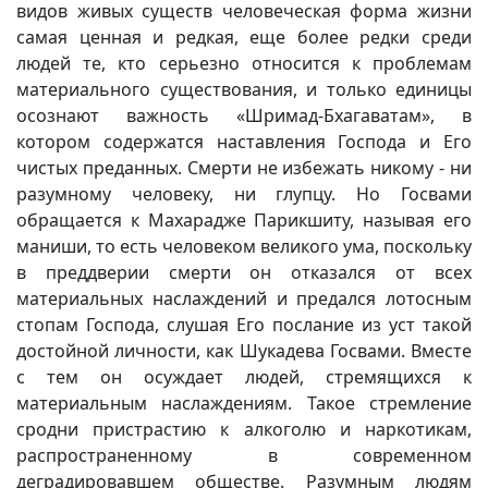
видов живых существ человеческая форма жизни
самая ценная и редкая, еще более редки среди
людей те, кто серьезно относится к проблемам
материального существования, и только единицы
осознают важность «Шримад-Бхагаватам», в
котором содержатся наставления Господа и Его
чистых преданных. Смерти не избежать никому - ни
разумному человеку, ни глупцу. Но Госвами
обращается к Махарадже Парикшиту, называя его
маниши, то есть человеком великого ума, поскольку
в преддверии смерти он отказался от всех
материальных наслаждений и предался лотосным
стопам Господа, слушая Его послание из уст такой
достойной личности, как Шукадева Госвами. Вместе
с тем он осуждает людей, стремящихся к
материальным наслаждениям. Такое стремление
сродни пристрастию к алкоголю и наркотикам,
распространенному в современном
деградировавшем обществе. Разумным людям