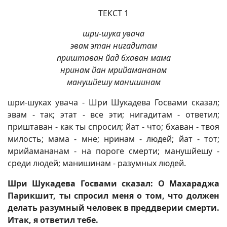
ТЕКСТ 1
шри-шука увача
эвам этан нигадитам
приштаван йад бхаван мама
нринам йан мрийамананам
манушйешу манишинам
шри-шуках увача - Шри Шукадева Госвами сказал;
эвам - так; этат - все эти; нигадитам - ответил;
приштаван - как ты спросил; йат - что; бхаван - твоя
милость; мама - мне; нринам - людей; йат - тот;
мрийамананам - на пороге смерти; манушйешу -
среди людей; манишинам - разумных людей.
Шри Шукадева Госвами сказал: О Махараджа
Парикшит, ты спросил меня о том, что должен
делать разумный человек в преддверии смерти.
Итак, я ответил тебе.