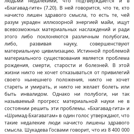
людьми недалекими, что подтверждается и в
«Бхагавад-гите» (7.20). В ней говорится, что те, кто
начисто лишен здравого смысла, то есть те, чей
разум украден иллюзорной энергией майи, ищут
всевозможных материальных наслаждений и ради
этого либо поклоняются различным полубогам,
либо, развивая науку, совершенствуют
материальную цивилизацию. Истинной проблемой
материального существования является проблема
рождения, смерти, старости и болезней. В этой
жизни никто не хочет отказываться от привилегий
своего нынешнего положения, никто не хочет
стареть и умирать, и никто не желает болеть или
быть инвалидом. Однако ни полубоги, ни так
называемый прогресс материальной науки не в
состоянии решить эти проблемы. «Бхагавад-гита» и
«Шримад-Бхагаватам» в один голос утверждают, что
такие недалекие люди начисто лишены здравого
смысла. Шукадева Госвами говорит, что из 8 400 000