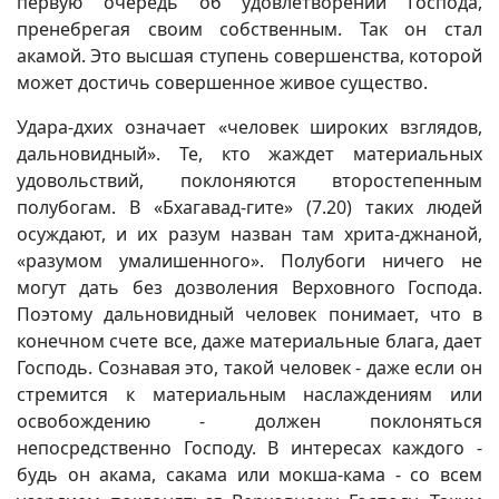
первую очередь об удовлетворении Господа,
пренебрегая своим собственным. Так он стал
акамой. Это высшая ступень совершенства, которой
может достичь совершенное живое существо.
Удара-дхих означает «человек широких взглядов,
дальновидный». Те, кто жаждет материальных
удовольствий, поклоняются второстепенным
полубогам. В «Бхагавад-гите» (7.20) таких людей
осуждают, и их разум назван там хрита-джнаной,
«разумом умалишенного». Полубоги ничего не
могут дать без дозволения Верховного Господа.
Поэтому дальновидный человек понимает, что в
конечном счете все, даже материальные блага, дает
Господь. Сознавая это, такой человек - даже если он
стремится к материальным наслаждениям или
освобождению - должен поклоняться
непосредственно Господу. В интересах каждого -
будь он акама, сакама или мокша-кама - со всем