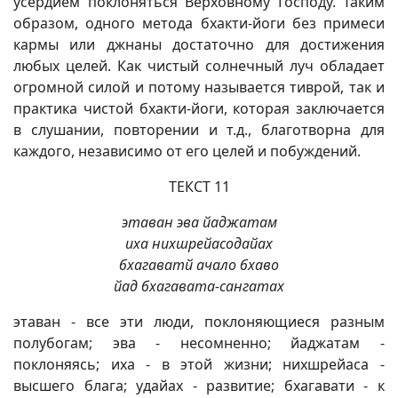
усердием поклоняться Верховному Господу. Таким
образом, одного метода бхакти-йоги без примеси
кармы или джнаны достаточно для достижения
любых целей. Как чистый солнечный луч обладает
огромной силой и потому называется тиврой, так и
практика чистой бхакти-йоги, которая заключается
в слушании, повторении и т.д., благотворна для
каждого, независимо от его целей и побуждений.
ТЕКСТ 11
этаван эва йаджатам
иха нихшрейасодайах
бхагаватй ачало бхаво
йад бхагавата-сангатах
этаван - все эти люди, поклоняющиеся разным
полубогам; эва - несомненно; йаджатам -
поклоняясь; иха - в этой жизни; нихшрейаса -
высшего блага; удайах - развитие; бхагавати - к