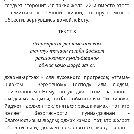
следует сторониться таких желаний и вместо этого
стремиться к вечной жизни, которую можно
обрести, вернувшись домой, к Богу.
ТЕКСТ 8
дхармартха уттама-шлокам
тантух танван питЌн йаджет
ракша-камах пунйа-джанан
оджас-камо маруд-ганан
дхарма-артхах - для духовного прогресса; уттама-
шлокам - Верховному Господу или людям,
привязанным к Нему; тантух - для потомства; танван
- и для их защиты; питЌн - обитателям Питрилоки;
йаджет - должен поклоняться; ракша-камах - тот, кто
желает безопасности; пунйа-джанан -
благочестивым людям; оджах-камах - тот, кто желает
обрести силу, должен поклоняться; марут-ганан -