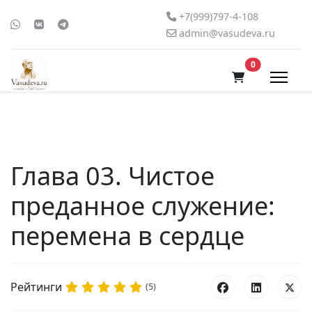
+7(999)797-4-108
admin@vasudeva.ru
В корзину
0
Глава 03. Чистое
преданное служение:
перемена в сердце
Рейтинги
(5)