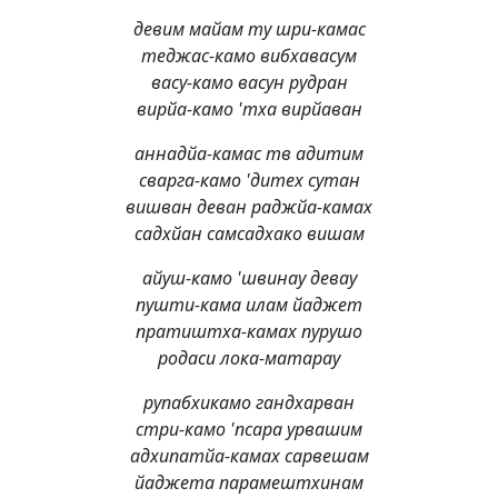
девим майам ту шри-камас
теджас-камо вибхавасум
васу-камо васун рудран
вирйа-камо 'тха вирйаван
аннадйа-камас тв адитим
сварга-камо 'дитех сутан
вишван деван раджйа-камах
садхйан самсадхако вишам
айуш-камо 'швинау девау
пушти-кама илам йаджет
пратиштха-камах пурушо
родаси лока-матарау
рупабхикамо гандхарван
стри-камо 'псара урвашим
адхипатйа-камах сарвешам
йаджета парамештхинам