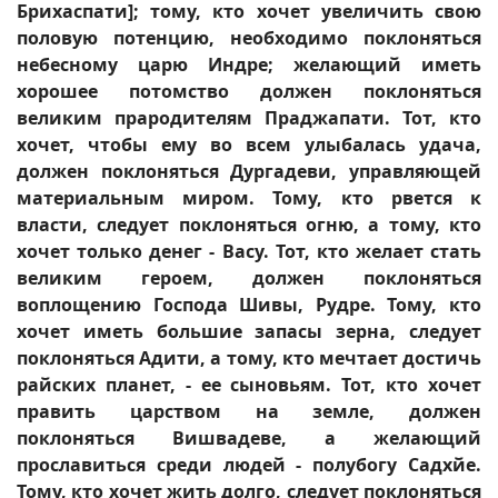
Брихаспати]; тому, кто хочет увеличить свою
половую потенцию, необходимо поклоняться
небесному царю Индре; желающий иметь
хорошее потомство должен поклоняться
великим прародителям Праджапати. Тот, кто
хочет, чтобы ему во всем улыбалась удача,
должен поклоняться Дургадеви, управляющей
материальным миром. Тому, кто рвется к
власти, следует поклоняться огню, а тому, кто
хочет только денег - Васу. Тот, кто желает стать
великим героем, должен поклоняться
воплощению Господа Шивы, Рудре. Тому, кто
хочет иметь большие запасы зерна, следует
поклоняться Адити, а тому, кто мечтает достичь
райских планет, - ее сыновьям. Тот, кто хочет
править царством на земле, должен
поклоняться Вишвадеве, а желающий
прославиться среди людей - полубогу Садхйе.
Тому, кто хочет жить долго, следует поклоняться