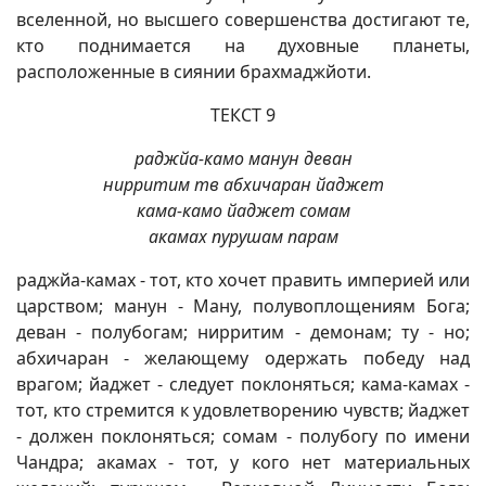
вселенной, но высшего совершенства достигают те,
кто поднимается на духовные планеты,
расположенные в сиянии брахмаджйоти.
ТЕКСТ 9
раджйа-камо манун деван
нирритим тв абхичаран йаджет
кама-камо йаджет сомам
акамах пурушам парам
раджйа-камах - тот, кто хочет править империей или
царством; манун - Ману, полувоплощениям Бога;
деван - полубогам; нирритим - демонам; ту - но;
абхичаран - желающему одержать победу над
врагом; йаджет - следует поклоняться; кама-камах -
тот, кто стремится к удовлетворению чувств; йаджет
- должен поклоняться; сомам - полубогу по имени
Чандра; акамах - тот, у кого нет материальных