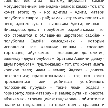
сильное тело; атха - поэтому; вирйаван - самый
могущественный; анна-адйа - злаков; камах - тот, кто
хочет этого; ту - но; адитим - Адити, матери
полубогов; сварга - рай; камах - стремясь попасть в
него; адитех сутан - сыновьям Адити; вишван -
Вишвадеве; деван - полубогам; раджйа-камах - те,
кто стремится к обладанию царством; садхйан -
полубогам Садхйа; самсадхаках - которые
исполняют все желания; вишам - сословия
торговцев; айух-камах - желающие долголетия;
ашвинау - двум полубогам, братьям Ашвини; девау -
двум полубогам; пушти-камах - тот, кто хочет иметь
крепкое тело; илам - земле; йаджет - должен
поклоняться; пратиштха-камах - тот, кто хочет
прославиться или добиться устойчивого
положения; пурушах - такие люди; родаси -
горизонту; лока-матарау - и земле; рупа - к красоте;
абхикамах - стремящийся; гандхарван - обитателям
планеты гандхарвов, которые очень красивы и