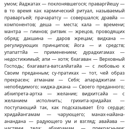
умом; йаджатах — поклонявшегося; праваргйешу —
в то время как кармический ритуал, называемый
праваргьей; прачаратсу — совершался; дравйа —
компонентов; деша — места; кала — времени;
мантра — гимнов; ритвик — жрецов, проводящих
обряд; дакшина — даров жрецам; видхана —
регулирующих принципов; йога — и средств;
упапаттйа — применением; дурадхигамах —
недостижимый; апи — хотя; бхагаван — Верховный
Господь; бхагавата-ватсалйатайа — с любовью к
Своим преданным; су-пратиках — тот, чей образ
прекрасен; атманам — Себя; апараджитам —
непобедимого; ниджа-джана — Своего преданного;
абхипрета-артха — желание; видхитсайа — с
желанием исполнить; грихита-хридайах —
поступающий так, как подсказывает Его сердце;
хридайангамам — чарующего; манах-найана-
анандана — радующего ум и взгляд; авайава —
частями тела; абхирамам — прекрасными;