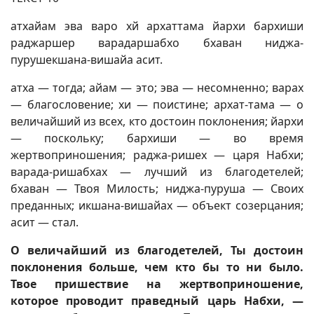
атхайам эва варо хй архаттама йархи бархиши
раджаршер варадаршабхо бхаван ниджа-
пурушекшана-вишайа асит.
атха — тогда; айам — это; эва — несомненно; варах
— благословение; хи — поистине; архат-тама — о
величайший из всех, кто достоин поклонения; йархи
— поскольку; бархиши — во время
жертвоприношения; раджа-ришех — царя Набхи;
варада-ришабхах — лучший из благодетелей;
бхаван — Твоя Милость; ниджа-пуруша — Своих
преданных; икшана-вишайах — объект созерцания;
асит — стал.
О величайший из благодетелей, Ты достоин
поклонения больше, чем кто бы то ни было.
Твое пришествие на жертвоприношение,
которое проводит праведный царь Набхи, —