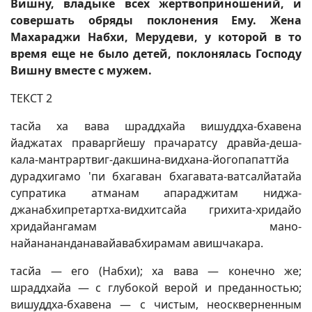
Вишну, владыке всех жертвоприношений, и
совершать обряды поклонения Ему. Жена
Махараджи Набхи, Мерудеви, у которой в то
время еще не было детей, поклонялась Господу
Вишну вместе с мужем.
ТЕКСТ 2
тасйа ха вава шраддхайа вишуддха-бхавена
йаджатах праваргйешу прачаратсу дравйа-деша-
кала-мантрартвиг-дакшина-видхана-йогопапаттйа
дурадхигамо 'пи бхагаван бхагавата-ватсалйатайа
супратика атманам апараджитам ниджа-
джанабхипретартха-видхитсайа грихита-хридайо
хридайангамам мано-
найанананданавайавабхирамам авишчакара.
тасйа — его (Набхи); ха вава — конечно же;
шраддхайа — с глубокой верой и преданностью;
вишуддха-бхавена — с чистым, неоскверненным