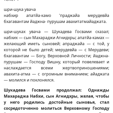
шри-шука увача
набхир апатйа-камо 'праджайа мерудевйа
бхагавантам йаджна- пурушам авахитатмайаджата.
шри-шуках увача — Шукадева Госвами сказал;
набхих — сын Махараджи Агнидхры; апатйа-камах —
желающий иметь сыновей; апраджайа — с той, у
которой не было детей; мерудевйа — с Мерудеви;
бхагавантам — Богу, Верховной Личности; йаджна-
пурушам — Господу Вишну, который повелевает и
наслаждается всеми жертвоприношениями;
авахита-атма — с огромным вниманием; айаджата
— молился и поклонялся.
Шукадева Госвами продолжал: Однажды
Махараджа Набхи, сын Агнидхры, желая, чтобы
у него родились достойные сыновья, стал
сосредоточенно молиться Верховному Господу