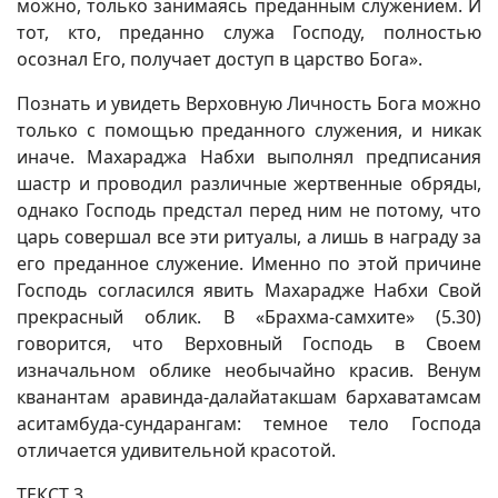
можно, только занимаясь преданным служением. И
тот, кто, преданно служа Господу, полностью
осознал Его, получает доступ в царство Бога».
Познать и увидеть Верховную Личность Бога можно
только с помощью преданного служения, и никак
иначе. Махараджа Набхи выполнял предписания
шастр и проводил различные жертвенные обряды,
однако Господь предстал перед ним не потому, что
царь совершал все эти ритуалы, а лишь в награду за
его преданное служение. Именно по этой причине
Господь согласился явить Махарадже Набхи Свой
прекрасный облик. В «Брахма-самхите» (5.30)
говорится, что Верховный Господь в Своем
изначальном облике необычайно красив. Венум
кванантам аравинда-далайатакшам бархаватамсам
аситамбуда-сундарангам: темное тело Господа
отличается удивительной красотой.
ТЕКСТ 3