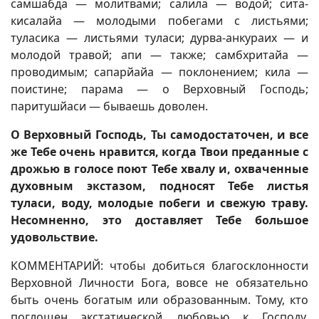
самшабда — молитвами; салила — водой; сита-
кисалайа — молодыми побегами с листьями;
туласика — листьями туласи; дурва-анкураих — и
молодой травой; апи — также; самбхритайа —
проводимым; сапарйайа — поклонением; кила —
поистине; парама — о Верховный Господь;
паритушйаси — бываешь доволен.
О Верховный Господь, Ты самодостаточен, и все
же Тебе очень нравится, когда Твои преданные с
дрожью в голосе поют Тебе хвалу и, охваченные
духовным экстазом, подносят Тебе листья
туласи, воду, молодые побеги и свежую траву.
Несомненно, это доставляет Тебе большое
удовольствие.
КОММЕНТАРИЙ: чтобы добиться благосклонности
Верховной Личности Бога, вовсе не обязательно
быть очень богатым или образованным. Тому, кто
поглощен экстатической любовью к Господу,