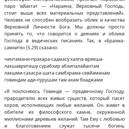
паро 'вйактат — «Нараяна, Верховный Господь,
стоит выше всех материальных представлений».
Человек не способен вообразить облик и качества
Верховной Личности Бога. Мы должны просто
принять то, что говорится о деяниях и облике
Господа в ведических писаниях. Так, в «Брахма-
самхите» (5.29) сказано:
чинтамани-пракара-садмасу калпа-врикша-
лакшавритешу сурабхир абхипалайантам
лакшми-сахасра-шата-самбхрама-севйаманам
говиндам ади-пурушам там ахам бхаджами
«Я поклоняюсь Говинде — предвечному Господу,
прародителю всех живых существ, который пасет
коров, исполняющих любые желания. Он живет в
обители из философского камня, окруженной
миллионами деревьев желаний. Там Ему с любовью
и благоговением служат тысячи богинь