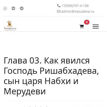
+7(999)797-4-108
admin@vasudeva.ru
В корзину
0
Глава 03. Как явился
Господь Ришабхадева,
сын царя Набхи и
Мерудеви