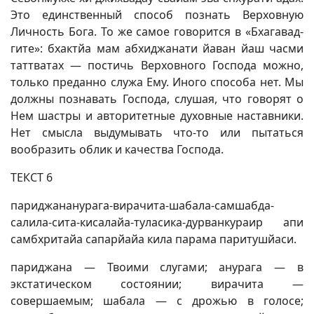
Это единственный способ познать Верховную
Личность Бога. То же самое говорится в «Бхагавад-
гите»: бхактйа мам абхиджанати йаван йаш часми
таттватах — постичь Верховного Господа можно,
только преданно служа Ему. Иного способа нет. Мы
должны познавать Господа, слушая, что говорят о
Нем шастры и авторитетные духовные наставники.
Нет смысла выдумывать что-то или пытаться
вообразить облик и качества Господа.
ТЕКСТ 6
париджананурага-вирачита-шабала-самшабда-
салила-сита-кисалайа-туласика-дурванкураир апи
самбхритайа сапарйайа кила парама паритушйаси.
париджана — Твоими слугами; анурага — в
экстатическом состоянии; вирачита —
совершаемым; шабала — с дрожью в голосе;