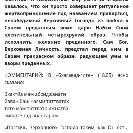
казалось, что он просто совершает ритуальное
жертвоприношение под названием праваргья),
непобедимый Верховный Господь из любви к
Своим преданным явил царю Набхи Свой
пленительный четырехрукий образ. Чтобы
исполнить желание преданного, Сам Бог,
Верховная Личность, предстал перед ним в
Своем прекрасном образе, радующем умы и
взоры преданных.
КОММЕНТАРИЙ: В «Бхагавад-гите» (18.55) ясно
сказано:
бхактйа мам абхиджанати
йаван йаш часми таттватах
тато мам таттвато джнатва
вишате тад-анантарам
«Постичь Верховного Господа таким, как Он есть,