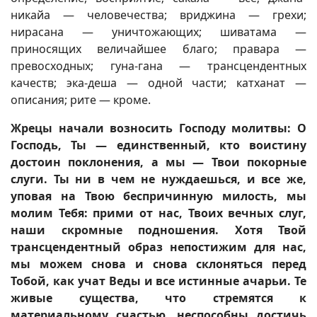
никайа — человечества; вриджина — грехи;
нирасана — уничтожающих; шиватама —
приносящих величайшее благо; правара —
превосходных; гуна-гана — трансцендентных
качеств; эка-деша — одной части; катханат —
описания; рите — кроме.
Жрецы начали возносить Господу молитвы: О
Господь, Ты — единственный, кто воистину
достоин поклонения, а мы — Твои покорные
слуги. Ты ни в чем не нуждаешься, и все же,
уповая на Твою беспричинную милость, мы
молим Тебя: прими от нас, Твоих вечных слуг,
наши скромные подношения. Хотя Твой
трансцендентный образ непостижим для нас,
мы можем снова и снова склоняться перед
Тобой, как учат Веды и все истинные ачарьи. Те
живые существа, что стремятся к
материальному счастью, неспособны достичь