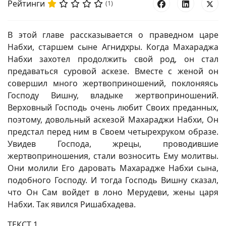
Рейтинги
(1)
В этой главе рассказывается о праведном царе
Набхи, старшем сыне Агнидхры. Когда Махараджа
Набхи захотел продолжить свой род, он стал
предаваться суровой аскезе. Вместе с женой он
совершил много жертвоприношений, поклоняясь
Господу Вишну, владыке жертвоприношений.
Верховный Господь очень любит Своих преданных,
поэтому, довольный аскезой Махараджи Набхи, Он
предстал перед ним в Своем четырехруком образе.
Увидев Господа, жрецы, проводившие
жертвоприношения, стали возносить Ему молитвы.
Они молили Его даровать Махарадже Набхи сына,
подобного Господу. И тогда Господь Вишну сказал,
что Он Сам войдет в лоно Мерудеви, жены царя
Набхи. Так явился Ришабхадева.
ТЕКСТ 1