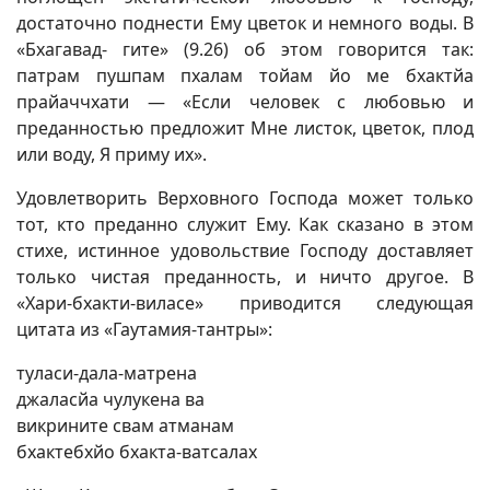
достаточно поднести Ему цветок и немного воды. В
«Бхагавад- гите» (9.26) об этом говорится так:
патрам пушпам пхалам тойам йо ме бхактйа
прайаччхати — «Если человек с любовью и
преданностью предложит Мне листок, цветок, плод
или воду, Я приму их».
Удовлетворить Верховного Господа может только
тот, кто преданно служит Ему. Как сказано в этом
стихе, истинное удовольствие Господу доставляет
только чистая преданность, и ничто другое. В
«Хари-бхакти-виласе» приводится следующая
цитата из «Гаутамия-тантры»:
туласи-дала-матрена
джаласйа чулукена ва
викрините свам атманам
бхактебхйо бхакта-ватсалах