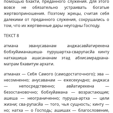
помощью бхакти, преданного служения. Для этого
вовсе не обязательно устраивать богатые
жертвоприношения. Поэтому жрецы, считая себя
далекими от преданного служения, сокрушались о
том, что их жертвенные дары неугодны Господу.
ТЕКСТ 8
атмана эванусаванам анджасавйатирекена
бобхуйаманашеша- пурушартха-сварупасйа кинту
натхашиша ашасананам этад абхисамрадхана-
матрам бхавитум архати.
атманах — Себя Самого (самодостаточного); эва —
несомненно; анусаванам — ежесекундно; анджаса
— непосредственно; авйатирекена —
безостановочно; бобхуйамана — возрастающие;
ашеша — неограниченно; пуруша-артха — цели
жизни; сва-рупасйа — того, чья сущность; кинту —
но; натха — о Господь; ашишах — благословение,