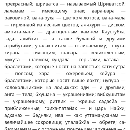
прекрасный; шриватса — называемый Шриватсой;
лаламам — имеющему знак; дара-вара —
раковиной; вана-руха — цветком лотоса; вана-мала
— гирляндой из лесных цветов; аччхури — диском;
амрита-мани — драгоценным камнем Каустубха;
гада- адибхих — а также булавой и другими
атрибутами; упалакшитам — отличаемому; спхута-
кирана — сияющим; правара — великолепным;
мукута — шлемом; кундала — серьгами; катака —
браслетами, которые носят на запястье; кати-сутра
— поясом; хара — ожерельем; кейура —
браслетами, которые носят выше локтя; нупура —
колокольчиками на лодыжках; ади — и другими;
анга — тела; бхушана — украшениями; вибхушитам
— украшенному; ритвик — жрецы; садасйа —
приближенные; гриха-патайах — и царь Набхи;
адханах — бедняки; ива — как; уттама-дханам —
величайшее сокровище; упалабхйа — обретя; са-
баху-манам — с огромным почтением; арханена — с