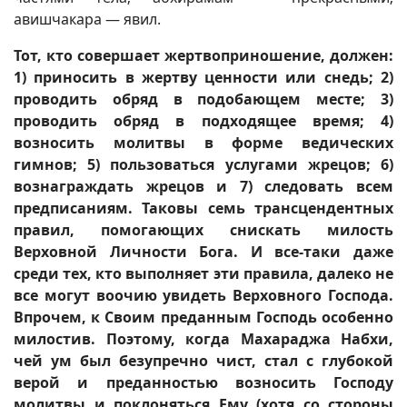
авишчакара — явил.
Тот, кто совершает жертвоприношение, должен:
1) приносить в жертву ценности или снедь; 2)
проводить обряд в подобающем месте; 3)
проводить обряд в подходящее время; 4)
возносить молитвы в форме ведических
гимнов; 5) пользоваться услугами жрецов; 6)
вознаграждать жрецов и 7) следовать всем
предписаниям. Таковы семь трансцендентных
правил, помогающих снискать милость
Верховной Личности Бога. И все-таки даже
среди тех, кто выполняет эти правила, далеко не
все могут воочию увидеть Верховного Господа.
Впрочем, к Своим преданным Господь особенно
милостив. Поэтому, когда Махараджа Набхи,
чей ум был безупречно чист, стал с глубокой
верой и преданностью возносить Господу
молитвы и поклоняться Ему (хотя со стороны