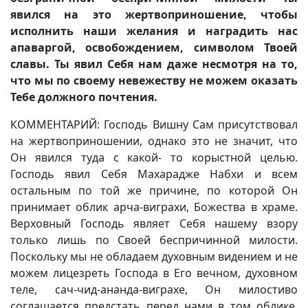
явился на это жертвоприношение, чтобы
исполнить наши желания и наградить нас
апаваргой, освобождением, символом Твоей
славы. Ты явил Себя нам даже несмотря на то,
что мы по своему невежеству не можем оказать
Тебе должного почтения.
КОММЕНТАРИЙ: Господь Вишну Сам присутствовал
на жертвоприношении, однако это не значит, что
Он явился туда с какой- то корыстной целью.
Господь явил Себя Махарадже Набхи и всем
остальным по той же причине, по которой Он
принимает облик арча-виграхи, Божества в храме.
Верховный Господь являет Себя нашему взору
только лишь по Своей беспричинной милости.
Поскольку мы не обладаем духовным видением и не
можем лицезреть Господа в Его вечном, духовном
теле, сач-чид-ананда-виграхе, Он милостиво
соглашается предстать перед нами в том облике,