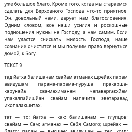
уже большое благо. Кроме того, когда мы стараемся
сделать для Верховного Господа что-то приятное,
Он, довольный нами, дарует нам благословения.
Одним словом, все наши усилия и роскошные
подношения нужны не Господу, а нам самим. Если
нам удастся снискать милость Господа, наше
сознание очистится и мы получим право вернуться
домой, к Богу.
ТЕКСТ 9
тад йатха балишанам свайам атманах шрейах парам
авидушам парама-парама-пуруша пракарша-
карунайа сва-махиманам чапаваргакхйам
упакалпайишйан свайам напачита эветаравад
ихопалакшитах.
тат — то; йатха — как; балишанам — глупцов;
свайам — Сам; атманах — Себя Самого; шрейах —
благо; парам — высшее; авидушам — тех, кому