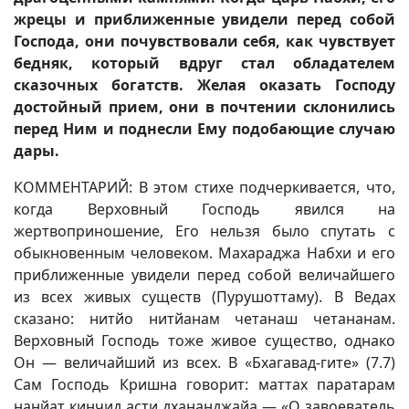
жрецы и приближенные увидели перед собой
Господа, они почувствовали себя, как чувствует
бедняк, который вдруг стал обладателем
сказочных богатств. Желая оказать Господу
достойный прием, они в почтении склонились
перед Ним и поднесли Ему подобающие случаю
дары.
КОММЕНТАРИЙ: В этом стихе подчеркивается, что,
когда Верховный Господь явился на
жертвоприношение, Его нельзя было спутать с
обыкновенным человеком. Махараджа Набхи и его
приближенные увидели перед собой величайшего
из всех живых существ (Пурушоттаму). В Ведах
сказано: нитйо нитйанам четанаш четананам.
Верховный Господь тоже живое существо, однако
Он — величайший из всех. В «Бхагавад-гите» (7.7)
Сам Господь Кришна говорит: маттах паратарам
нанйат кинчид асти дхананджайа — «О завоеватель