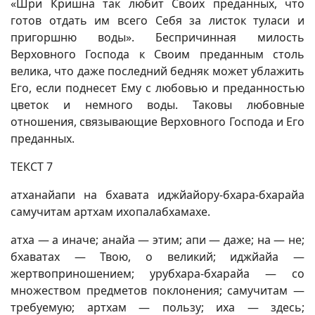
«Шри Кришна так любит Своих преданных, что
готов отдать им всего Себя за листок туласи и
пригоршню воды». Беспричинная милость
Верховного Господа к Своим преданным столь
велика, что даже последний бедняк может ублажить
Его, если поднесет Ему с любовью и преданностью
цветок и немного воды. Таковы любовные
отношения, связывающие Верховного Господа и Его
преданных.
ТЕКСТ 7
атханайапи на бхавата иджйайору-бхара-бхарайа
самучитам артхам ихопалабхамахе.
атха — а иначе; анайа — этим; апи — даже; на — не;
бхаватах — Твою, о великий; иджйайа —
жертвоприношением; урубхара-бхарайа — со
множеством предметов поклонения; самучитам —
требуемую; артхам — пользу; иха — здесь;