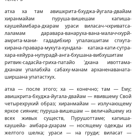
атха ха там авишкрита-бхуджа-йугала-двайам
хиранмайам пуруша-вишешам капиша-
каушейамбара-дхарам ураси виласач-чхриватса-
лаламам даравара-ванаруха-вана-малаччхурй-
амрита-мани- гададибхир упалакшитам спхута-
кирана-правара-мукута-кундала- катака-кати-сутра-
хара-кейура-нупурадй-анга-бхушана-вибхушитам
ритвик-садасйа-гриха-патайо 'дхана ивоттама-
дханам упалабхйа сабаху-манам арханенаваната-
ширшана упатастхух.
атха — после этого; ха — конечно; там — Ему;
авишкрита-бхуджа-йугала-двайам — явившему Свой
четырехрукий образ; хиранмайам — излучающему
яркое сияние; пуруша-вишешам — величайшему из
всех живых существ, Пурушоттаме; капиша-
каушейа- амбара-дхарам — носящему одежды из
желтого шелка; ураси — на груди; виласат —