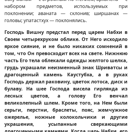
набором предметов, используемых при
поклонении; аваната — склонив; ширшанах —
головы; упатастхух — поклонялись.
Господь Вишну предстал перед царем Набхи в
Своем четырехруком облике. От Него исходило
яркое сияние, и не было никаких сомнений в
том, что Он превосходит всех на свете. Нижнюю
часть Его тела облекали одежды желтого шелка,
грудь украшали неизменный знак Шриватсы и
драгоценный камень Каустубха, а в руках
Господь держал раковину, цветок лотоса, диск и
булаву. На шее Господа висела гирлянда из
лесных цветов, а голову Его венчал
великолепный шлем. Кроме того, на Нем были
серьги, перстни, браслеты, пояс, жемчужное
ожерелье, ножные колокольчики и другие
украшения, усыпанные сверкающими
драгоценными камнями. Когда царь Набхи, его