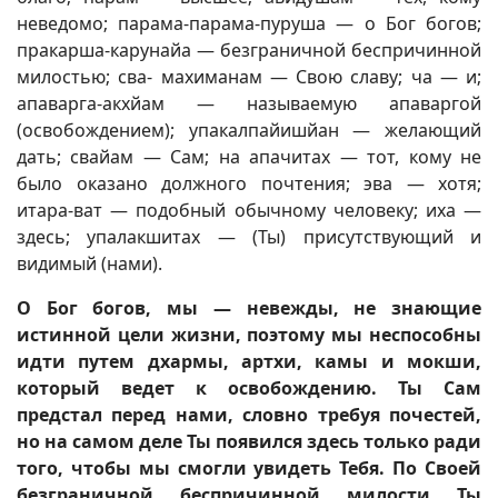
неведомо; парама-парама-пуруша — о Бог богов;
пракарша-карунайа — безграничной беспричинной
милостью; сва- махиманам — Свою славу; ча — и;
апаварга-акхйам — называемую апаваргой
(освобождением); упакалпайишйан — желающий
дать; свайам — Сам; на апачитах — тот, кому не
было оказано должного почтения; эва — хотя;
итара-ват — подобный обычному человеку; иха —
здесь; упалакшитах — (Ты) присутствующий и
видимый (нами).
О Бог богов, мы — невежды, не знающие
истинной цели жизни, поэтому мы неспособны
идти путем дхармы, артхи, камы и мокши,
который ведет к освобождению. Ты Сам
предстал перед нами, словно требуя почестей,
но на самом деле Ты появился здесь только ради
того, чтобы мы смогли увидеть Тебя. По Своей
безграничной беспричинной милости Ты