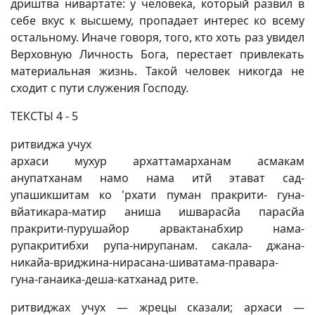
дриштва нивартате: у человека, который развил в
себе вкус к высшему, пропадает интерес ко всему
остальному. Иначе говоря, того, кто хоть раз увидел
Верховную Личность Бога, перестает привлекать
материальная жизнь. Такой человек никогда не
сходит с пути служения Господу.
ТЕКСТЫ 4 - 5
ритвиджа учух
архаси мухур архаттамарханам асмакам
анупатханам намо нама итй этават сад-
упашикшитам ко 'рхати пуман пракрити- гуна-
вйатикара-матир аниша ишварасйа парасйа
пракрити-пурушайор арвактанабхир нама-
рупакритибхи рупа-нирупанам. сакала- джана-
никайа-вриджина-нирасана-шиватама-правара-
гуна-ганаика-деша-катханад рите.
ритвиджах учух — жрецы сказали; архаси —