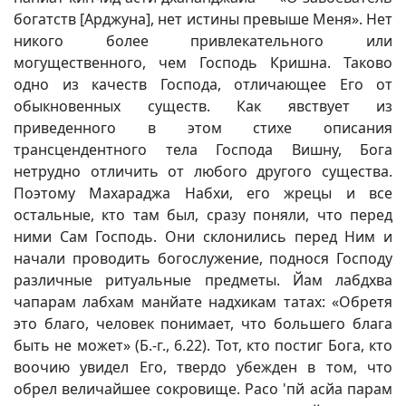
богатств [Арджуна], нет истины превыше Меня». Нет
никого более привлекательного или
могущественного, чем Господь Кришна. Таково
одно из качеств Господа, отличающее Его от
обыкновенных существ. Как явствует из
приведенного в этом стихе описания
трансцендентного тела Господа Вишну, Бога
нетрудно отличить от любого другого существа.
Поэтому Махараджа Набхи, его жрецы и все
остальные, кто там был, сразу поняли, что перед
ними Сам Господь. Они склонились перед Ним и
начали проводить богослужение, поднося Господу
различные ритуальные предметы. Йам лабдхва
чапарам лабхам манйате надхикам татах: «Обретя
это благо, человек понимает, что большего блага
быть не может» (Б.-г., 6.22). Тот, кто постиг Бога, кто
воочию увидел Его, твердо убежден в том, что
обрел величайшее сокровище. Расо 'пй асйа парам