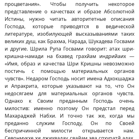
процветания». Чтобы получить некоторое
представление о качествах и образе Абсолютной
Истины, нужно читать авторитетные описания
Господа, которые приводятся в ведической
литературе, изобилующей высказываниями таких
великих душ, как Брахма, Нарада, Шукадева Госвами
и другие. Шрила Рупа Госвами говорит: атах шри-
кришна-намади на бхавед грахйам индрийаих —
«Имя, образ и качества Шри Кришны невозможно
постичь с помощью материальных органов
чувств». Недаром Господь носит имена Адхокшаджа
и Апракрита, которые указывают на то, что Он
недосягаем для материальных органов чувств.
Однако к Своим преданным Господь очень
милостив: именно поэтому Он предстал перед
Махараджей Набхи. И точно так же, когда мы
преданно служим Господу, Он по Своей
беспричинной милости открывается нам.
Севонмукхе хи джихвадау свайам эва спхуратй адах.