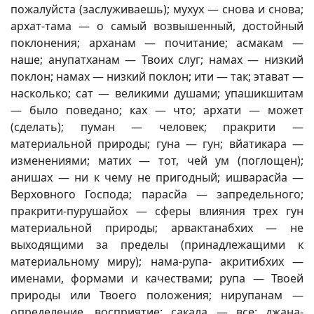
пожалуйста (заслуживаешь); мухух — снова и снова;
архат-тама — о самый возвышенный, достойный
поклонения; арханам — почитание; асмакам —
наше; анупатханам — Твоих слуг; намах — низкий
поклон; намах — низкий поклон; ити — так; этават —
насколько; сат — великими душами; упашикшитам
— было поведано; ках — что; архати — может
(сделать); пуман — человек; пракрити —
материальной природы; гуна — гун; вйатикара —
изменениями; матих — тот, чей ум (поглощен);
анишах — ни к чему не пригодный; ишварасйа —
Верховного Господа; парасйа — запредельного;
пракрити-пурушайох — сферы влияния трех гун
материальной природы; арвактанабхих — не
выходящими за пределы (принадлежащими к
материальному миру); нама-рупа- акритибхих —
именами, формами и качествами; рупа — Твоей
природы или Твоего положения; нирупанам —
определение, восприятие; сакала — все; джана-