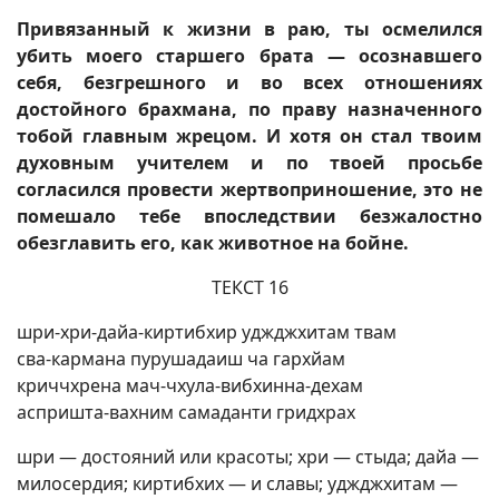
Привязанный к жизни в раю, ты осмелился
убить моего старшего брата — осознавшего
себя, безгрешного и во всех отношениях
достойного брахмана, по праву назначенного
тобой главным жрецом. И хотя он стал твоим
духовным учителем и по твоей просьбе
согласился провести жертвоприношение, это не
помешало тебе впоследствии безжалостно
обезглавить его, как животное на бойне.
ТЕКСТ 16
шри-хри-дайа-киртибхир уджджхитам твам
сва-кармана пурушадаиш ча гархйам
криччхрена мач-чхула-вибхинна-дехам
аспришта-вахним самаданти гридхрах
шри — достояний или красоты; хри — стыда; дайа —
милосердия; киртибхих — и славы; уджджхитам —