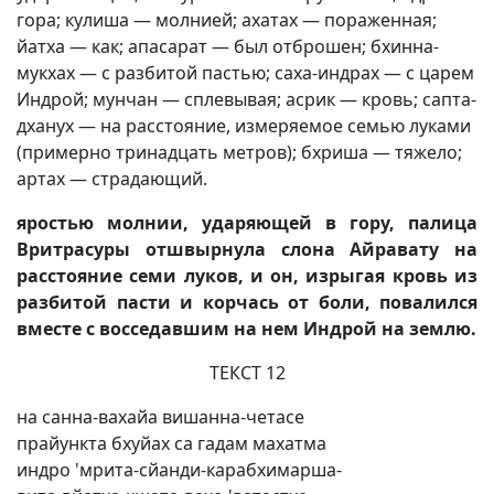
гора; кулиша — молнией; ахатах — пораженная;
йатха — как; апасарат — был отброшен; бхинна-
мукхах — с разбитой пастью; саха-индрах — с царем
Индрой; мунчан — сплевывая; асрик — кровь; сапта-
дханух — на расстояние, измеряемое семью луками
(примерно тринадцать метров); бхриша — тяжело;
артах — страдающий.
яростью молнии, ударяющей в гору, палица
Вритрасуры отшвырнула слона Айравату на
расстояние семи луков, и он, изрыгая кровь из
разбитой пасти и корчась от боли, повалился
вместе с восседавшим на нем Индрой на землю.
ТЕКСТ 12
на санна-вахайа вишанна-четасе
прайункта бхуйах са гадам махатма
индро 'мрита-сйанди-карабхимарша-