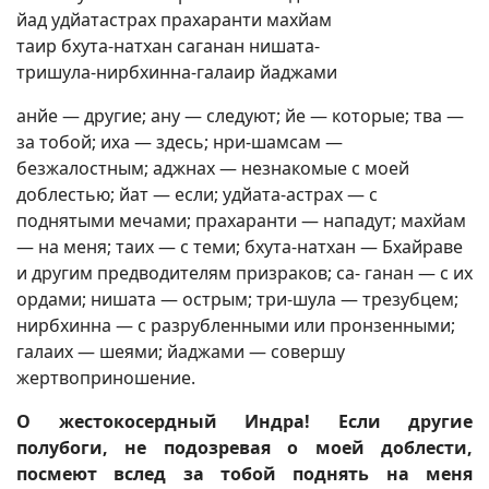
йад удйатастрах прахаранти махйам
таир бхута-натхан саганан нишата-
тришула-нирбхинна-галаир йаджами
анйе — другие; ану — следуют; йе — которые; тва —
за тобой; иха — здесь; нри-шамсам —
безжалостным; аджнах — незнакомые с моей
доблестью; йат — если; удйата-астрах — с
поднятыми мечами; прахаранти — нападут; махйам
— на меня; таих — с теми; бхута-натхан — Бхайраве
и другим предводителям призраков; са- ганан — с их
ордами; нишата — острым; три-шула — трезубцем;
нирбхинна — с разрубленными или пронзенными;
галаих — шеями; йаджами — совершу
жертвоприношение.
О жестокосердный Индра! Если другие
полубоги, не подозревая о моей доблести,
посмеют вслед за тобой поднять на меня