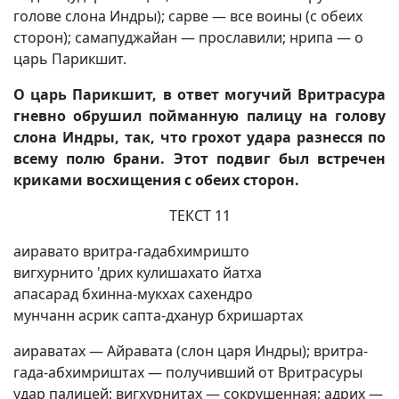
голове слона Индры); сарве — все воины (с обеих
сторон); самапуджайан — прославили; нрипа — о
царь Парикшит.
О царь Парикшит, в ответ могучий Вритрасура
гневно обрушил пойманную палицу на голову
слона Индры, так, что грохот удара разнесся по
всему полю брани. Этот подвиг был встречен
криками восхищения с обеих сторон.
ТЕКСТ 11
аиравато вритра-гадабхимришто
вигхурнито 'дрих кулишахато йатха
апасарад бхинна-мукхах сахендро
мунчанн асрик сапта-дханур бхришартах
аираватах — Айравата (слон царя Индры); вритра-
гада-абхимриштах — получивший от Вритрасуры
удар палицей; вигхурнитах — сокрушенная; адрих —