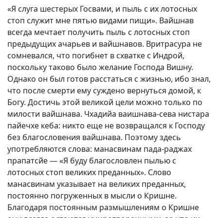
«Я слуга шестерых Госвами, и пыль с их лотосных
стоп служит мне пятью видами пищи». Вайшнав
всегда мечтает получить пыль с лотосных стоп
предыдущих ачарьев и вайшнавов. Вритрасура не
сомневался, что погибнет в схватке с Индрой,
поскольку таково было желание Господа Вишну.
Однако он был готов расстаться с жизнью, ибо знал,
что после смерти ему суждено вернуться домой, к
Богу. Достичь этой великой цели можно только по
милости вайшнава. Чхадийа ваишнава-сева нистара
пайечхе кеба: никто еще не возвращался к Господу
без благословения вайшнава. Поэтому здесь
употребляются слова: манасвинам пада-раджах
прапатсйе — «Я буду благословлен пылью с
лотосных стоп великих преданных». Слово
манасвинам указывает на великих преданных,
постоянно погруженных в мысли о Кришне.
Благодаря постоянным размышлениям о Кришне