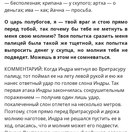
— бесполезная; крипана — у скупого; артха — о
деньгах; ива — как; йачна — просьба.
О царь полубогов, я — твой враг и стою прямо
перед тобой, так почему бы тебе не метнуть в
меня свою молнию? Твоя попытка сразить меня
палицей была такой же тщетной, как попытка
выпросить денег у скупца, но молния тебя не
подведет. Можешь в этом не сомневаться.
КОММЕНТАРИЙ: Когда Индра метнул во Вритрасуру
палицу, тот поймал ее на лету левой рукой и ею же
нанес ответный удар по голове слона Индры. Так
первая атака Индры закончилась сокрушительным
поражением — получив один лишь удар,
покалеченный слон отлетел на несколько метров.
Поэтому, стоя прямо перед Вритрасурой и держа
молнию наготове, Индра не решался пустить ее в
ход, опасаясь, что и молния может его подвести.