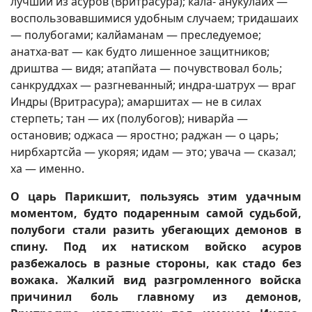
лучший из асуров (Вритрасура); кала- анукулаих —
воспользовавшимися удобным случаем; тридашаих
— полубогами; калйаманам — преследуемое;
анатха-ват — как будто лишенное защитников;
дриштва — видя; атапйата — почувствовал боль;
санкруддхах — разгневанный; индра-шатрух — враг
Индры (Вритрасура); амаршитах — не в силах
стерпеть; тан — их (полубогов); ниварйа —
остановив; оджаса — яростно; раджан — о царь;
нирбхартсйа — укоряя; идам — это; увача — сказал;
ха — именно.
О царь Парикшит, пользуясь этим удачным
моментом, будто подаренным самой судьбой,
полубоги стали разить убегающих демонов в
спину. Под их натиском войско асуров
разбежалось в разные стороны, как стадо без
вожака. Жалкий вид разгромленного войска
причинил боль главному из демонов,