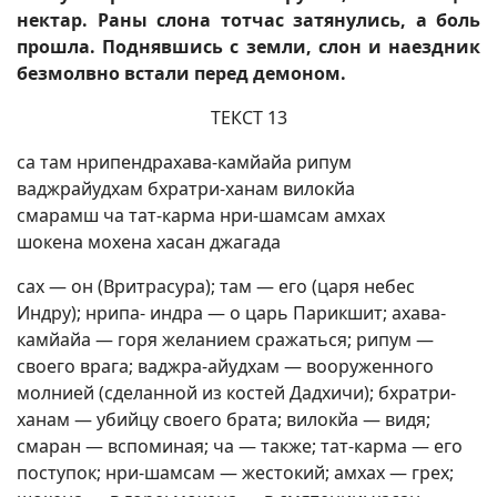
нектар. Раны слона тотчас затянулись, а боль
прошла. Поднявшись с земли, слон и наездник
безмолвно встали перед демоном.
ТЕКСТ 13
са там нрипендрахава-камйайа рипум
ваджрайудхам бхратри-ханам вилокйа
смарамш ча тат-карма нри-шамсам амхах
шокена мохена хасан джагада
сах — он (Вритрасура); там — его (царя небес
Индру); нрипа- индра — о царь Парикшит; ахава-
камйайа — горя желанием сражаться; рипум —
своего врага; ваджра-айудхам — вооруженного
молнией (сделанной из костей Дадхичи); бхратри-
ханам — убийцу своего брата; вилокйа — видя;
смаран — вспоминая; ча — также; тат-карма — его
поступок; нри-шамсам — жестокий; амхах — грех;