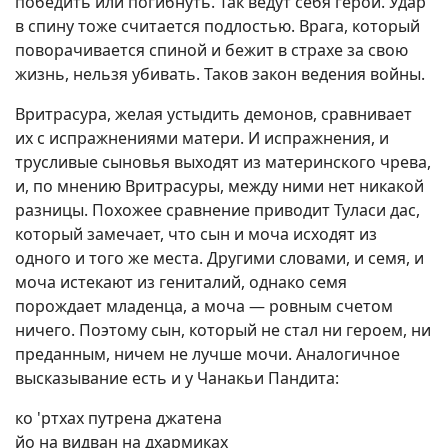
победить или погибнуть. Так ведут себя герои. Удар
в спину тоже считается подлостью. Врага, который
поворачивается спиной и бежит в страхе за свою
жизнь, нельзя убивать. Таков закон ведения войны.
Вритрасура, желая устыдить демонов, сравнивает
их с испражнениями матери. И испражнения, и
трусливые сыновья выходят из материнского чрева,
и, по мнению Вритрасуры, между ними нет никакой
разницы. Похожее сравнение приводит Туласи дас,
который замечает, что сын и моча исходят из
одного и того же места. Другими словами, и семя, и
моча истекают из гениталий, однако семя
порождает младенца, а моча — ровным счетом
ничего. Поэтому сын, который не стал ни героем, ни
преданным, ничем не лучше мочи. Аналогичное
высказывание есть и у Чанакьи Пандита:
ко 'ртхах путрена джатена
йо на видван на дхармиках