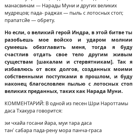
манасвинам — Нарады Муни и других великих
мудрецов; пада- раджах — пыль с лотосных стоп;
прапатсйе — обрету.
Но если, о великий герой Индра, в этой битве ты
разобьешь мое войско и ударом молнии
сумеешь обезглавить меня, тогда я буду
счастлив отдать свое тело другим живым
существам [шакалам и стервятникам]. Так я
избавлюсь от всех долгов, созданных моими
собственными поступками в прошлом, и буду
наконец благословлен пылью с лотосных стоп
великих преданных, таких как Нарада Муни.
КОММЕНТАРИЙ: В одной из песен Шри Нароттамы
даса Тхакура говорится:
эи чхайа госани йара, муи тара даса
тан' сабара пада-рену мора панча-граса