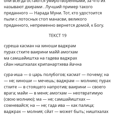
они всегда остаются умиротворенными, за что их
называют дхирами . Лучший пример такого
преданного — Нарада Муни. Тот, кто удостоится
пыли с лотосных стоп манасви, великого
преданного, непременно вернется домой, к Богу.
ТЕКСТ 19
суреша касман на хиноши ваджрам
пурах стхите ваирини майй амогхам
ма самшайиштха на гадева ваджрах
сйан нишпхалах крипанартхева йачна
сура-иша — о царь полубогов; касмат — почему; на
— не; хиноши — мечешь; ваджрам — молнию; пурах
стхите — в стоящего напротив; ваирини — своего
врага; майи — в меня; амогхам — неотвратимую
(свою молнию); ма — не; самшайиштхах —
сомневайся; на — не; гада ива — как палица;
ваджрах — молния; сйат — может быть; нишпхалах