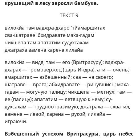
крушащий в лесу заросли бамбука.
ТЕКСТ 9
вилокйа там ваджра-дхаро 'тйамаршитах
сва-шатраве 'бхидравате маха-гадам
чикшепа там апататим судухсахам
джаграха вамена карена лилайа
вилокйа — видя; там — его (Вритрасуру); ваджра-
дхарах — громовержец (царь Индра); ати — очень;
амаршитах — взбешенный; сва — на своего;
шатраве — врага; абхидравате — ринувшись; маха-
гадам — могучую палицу; чикшепа — метнул; там —
ее (палицу); апататим — летящую к нему; су-
духсахам — трудноотразимую; джаграха — схватил;
вамена — левой; карена — рукой; лилайа —
играючи.
Взбешенный успехом Вритрасуры, царь небес