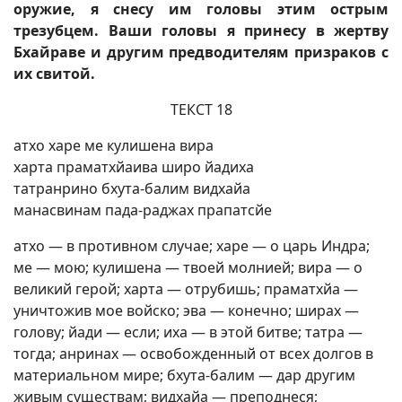
оружие, я снесу им головы этим острым
трезубцем. Ваши головы я принесу в жертву
Бхайраве и другим предводителям призраков с
их свитой.
ТЕКСТ 18
атхо харе ме кулишена вира
харта праматхйаива широ йадиха
татранрино бхута-балим видхайа
манасвинам пада-раджах прапатсйе
атхо — в противном случае; харе — о царь Индра;
ме — мою; кулишена — твоей молнией; вира — о
великий герой; харта — отрубишь; праматхйа —
уничтожив мое войско; эва — конечно; ширах —
голову; йади — если; иха — в этой битве; татра —
тогда; анринах — освобожденный от всех долгов в
материальном мире; бхута-балим — дар другим
живым существам; видхайа — преподнеся;