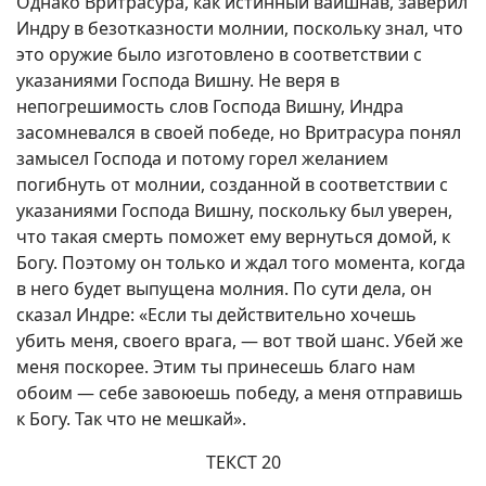
Однако Вритрасура, как истинный вайшнав, заверил
Индру в безотказности молнии, поскольку знал, что
это оружие было изготовлено в соответствии с
указаниями Господа Вишну. Не веря в
непогрешимость слов Господа Вишну, Индра
засомневался в своей победе, но Вритрасура понял
замысел Господа и потому горел желанием
погибнуть от молнии, созданной в соответствии с
указаниями Господа Вишну, поскольку был уверен,
что такая смерть поможет ему вернуться домой, к
Богу. Поэтому он только и ждал того момента, когда
в него будет выпущена молния. По сути дела, он
сказал Индре: «Если ты действительно хочешь
убить меня, своего врага, — вот твой шанс. Убей же
меня поскорее. Этим ты принесешь благо нам
обоим — себе завоюешь победу, а меня отправишь
к Богу. Так что не мешкай».
ТЕКСТ 20