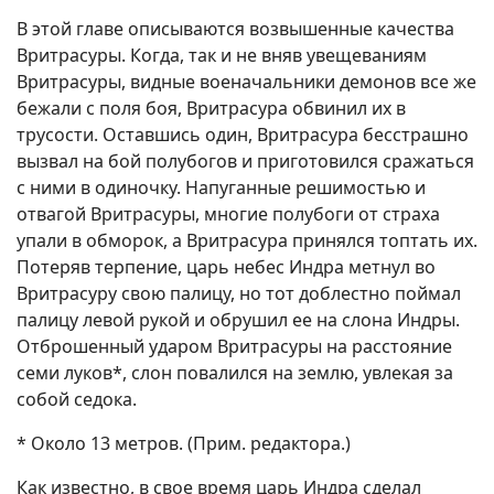
В этой главе описываются возвышенные качества
Вритрасуры. Когда, так и не вняв увещеваниям
Вритрасуры, видные военачальники демонов все же
бежали с поля боя, Вритрасура обвинил их в
трусости. Оставшись один, Вритрасура бесстрашно
вызвал на бой полубогов и приготовился сражаться
с ними в одиночку. Напуганные решимостью и
отвагой Вритрасуры, многие полубоги от страха
упали в обморок, а Вритрасура принялся топтать их.
Потеряв терпение, царь небес Индра метнул во
Вритрасуру свою палицу, но тот доблестно поймал
палицу левой рукой и обрушил ее на слона Индры.
Отброшенный ударом Вритрасуры на расстояние
семи луков*, слон повалился на землю, увлекая за
собой седока.
* Около 13 метров. (Прим. редактора.)
Как известно, в свое время царь Индра сделал