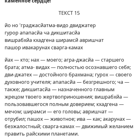
каменное сердце!
ТЕКСТ 15
йо но 'граджасйатма-видо двиджатер
гурор апапасйа ча дикшитасйа
вишрабхйа кхадгена ширамсй авришчат
пашор ивакарунах сварга-камах
йах — кто; нах — моего; агра-джасйа — старшего
брата; атма- видах — полностью осознавшего себя;
дви-джатех — достойного брахмана; гурох — своего
духовного учителя; апапасйа — безгрешного; ча —
также; дикшитасйа — назначенного главным
жрецом твоего жертвоприношения; вишрабхйа —
пользовавшегося полным доверием; кхадгена —
мечом; ширамси — его головы; авришчат —
отрубил; пашох — животное; ива — как; акарунах —
безжалостный; сварга-камах — движимый желанием
править райскими планетами.