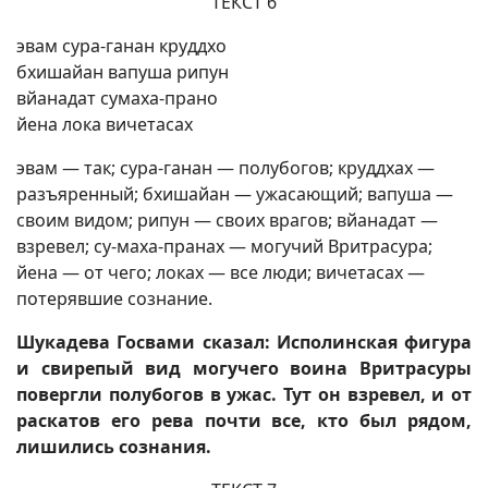
ТЕКСТ 6
эвам сура-ганан круддхо
бхишайан вапуша рипун
вйанадат сумаха-прано
йена лока вичетасах
эвам — так; сура-ганан — полубогов; круддхах —
разъяренный; бхишайан — ужасающий; вапуша —
своим видом; рипун — своих врагов; вйанадат —
взревел; су-маха-пранах — могучий Вритрасура;
йена — от чего; локах — все люди; вичетасах —
потерявшие сознание.
Шукадева Госвами сказал: Исполинская фигура
и свирепый вид могучего воина Вритрасуры
повергли полубогов в ужас. Тут он взревел, и от
раскатов его рева почти все, кто был рядом,
лишились сознания.