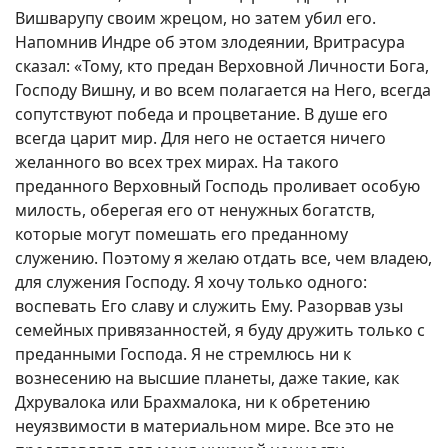
Вишварупу своим жрецом, но затем убил его.
Напомнив Индре об этом злодеянии, Вритрасура
сказал: «Тому, кто предан Верховной Личности Бога,
Господу Вишну, и во всем полагается на Него, всегда
сопутствуют победа и процветание. В душе его
всегда царит мир. Для него не остается ничего
желанного во всех трех мирах. На такого
преданного Верховный Господь проливает особую
милость, оберегая его от ненужных богатств,
которые могут помешать его преданному
служению. Поэтому я желаю отдать все, чем владею,
для служения Господу. Я хочу только одного:
воспевать Его славу и служить Ему. Разорвав узы
семейных привязанностей, я буду дружить только с
преданными Господа. Я не стремлюсь ни к
вознесению на высшие планеты, даже такие, как
Дхрувалока или Брахмалока, ни к обретению
неуязвимости в материальном мире. Все это не