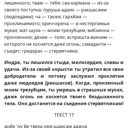
лишенного; твам — тебя; сва-кармана — из-за
своего поступка; пуруша-адаих — ракшасами
(людоедами); ча — также; гархйам —
проклинаемого; криччхрена — в нестерпимых
муках; мат-шула — моим трезубцем; вибхинна —
пронзенное; дехам — тело; аспришта-вахним —
которого не коснется даже огонь; самаданти —
съедят; гридхрах — стервятники.
Индра, ты лишился стыда, милосердия, славы и
удачи. Из-за своей корысти ты утратил все свои
добродетели и потому заслужил проклятия
даже людоедов [ракшасов]. Когда, пронзенный
моим трезубцем, ты умрешь в страшных муках,
даже огонь не коснется твоего бездыханного
тела. Оно достанется на съедение стервятникам!
ТЕКСТ 17
анйе 'ну йе твеха нри-шамсам аджна