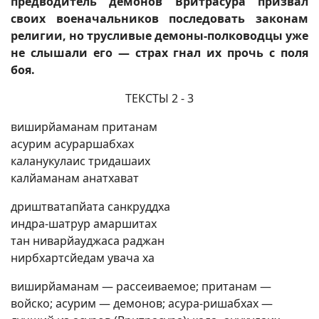
предводитель демонов Вритрасура призвал
своих военачальников последовать законам
религии, но трусливые демоны-полководцы уже
не слышали его — страх гнал их прочь с поля
боя.
ТЕКСТЫ 2 - 3
виширйаманам пританам
асурим асураршабхах
каланукулаис тридашаих
калйаманам анатхават
дриштватапйата санкруддха
индра-шатрур амаршитах
тан ниварйауджаса раджан
нирбхартсйедам увача ха
виширйаманам — рассеиваемое; пританам —
войско; асурим — демонов; асура-ришабхах —