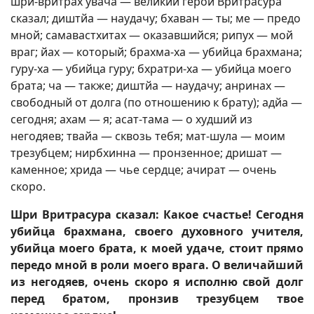
шри-вритрах увача — великий герой Вритрасура
сказал; диштйа — наудачу; бхаван — ты; ме — предо
мной; самавастхитах — оказавшийся; рипух — мой
враг; йах — который; брахма-ха — убийца брахмана;
гуру-ха — убийца гуру; бхратри-ха — убийца моего
брата; ча — также; диштйа — наудачу; анринах —
свободный от долга (по отношению к брату); адйа —
сегодня; ахам — я; асат-тама — о худший из
негодяев; твайа — сквозь тебя; мат-шула — моим
трезубцем; нирбхинна — пронзенное; дришат —
каменное; хрида — чье сердце; ачират — очень
скоро.
Шри Вритрасура сказал: Какое счастье! Сегодня
убийца брахмана, своего духовного учителя,
убийца моего брата, к моей удаче, стоит прямо
передо мной в роли моего врага. О величайший
из негодяев, очень скоро я исполню свой долг
перед братом, пронзив трезубцем твое