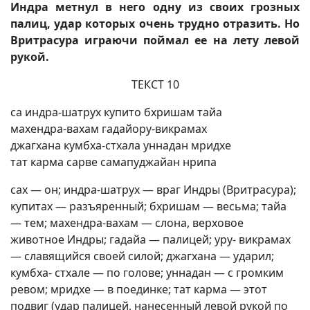
Индра метнул в него одну из своих грозных
палиц, удар которых очень трудно отразить. Но
Вритрасура играючи поймал ее на лету левой
рукой.
ТЕКСТ 10
са индра-шатрух купито бхришам тайа
махендра-вахам гадайору-викрамах
джагхана кумбха-стхала уннадан мридхе
тат карма сарве самапуджайан нрипа
сах — он; индра-шатрух — враг Индры (Вритрасура);
купитах — разъяренный; бхришам — весьма; тайа
— тем; махендра-вахам — слона, верховое
животное Индры; гадайа — палицей; уру- викрамах
— славящийся своей силой; джагхана — ударил;
кумбха- стхале — по голове; уннадан — с громким
ревом; мридхе — в поединке; тат карма — этот
подвиг (удар палицей, нанесенный левой рукой по