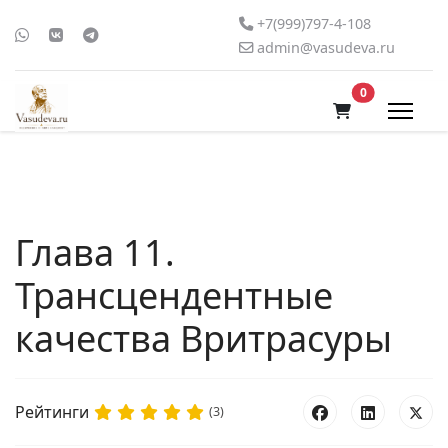
+7(999)797-4-108
admin@vasudeva.ru
В корзину
0
Глава 11.
Трансцендентные
качества Вритрасуры
Рейтинги
(3)