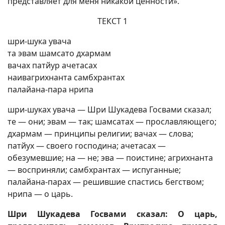
представляет для меня никакой ценности».
ТЕКСТ 1
шри-шука увача
та эвам шамсато дхармам
вачах патйур ачетасах
наивагрихнанта самбхрантах
палайана-пара нрипа
шри-шуках увача — Шри Шукадева Госвами сказал;
те — они; эвам — так; шамсатах — прославляющего;
дхармам — принципы религии; вачах — слова;
патйух — своего господина; ачетасах —
обезумевшие; на — не; эва — поистине; агрихнанта
— восприняли; самбхрантах — испуганные;
палайана-парах — решившие спастись бегством;
нрипа — о царь.
Шри Шукадева Госвами сказал: О царь,