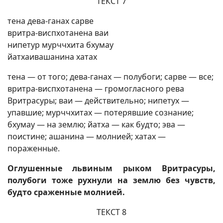
ТЕКСТ 7
тена дева-ганах сарве
вритра-виспхотанена ваи
нипетур мурччхита бхумау
йатхаивашанина хатах
тена — от того; дева-ганах — полубоги; сарве — все;
вритра-виспхотанена — громогласного рева
Вритрасуры; ваи — действительно; нипетух —
упавшие; мурччхитах — потерявшие сознание;
бхумау — на землю; йатха — как будто; эва —
поистине; ашанина — молнией; хатах —
пораженные.
Оглушенные львиным рыком Вритрасуры,
полубоги тоже рухнули на землю без чувств,
будто сраженные молнией.
ТЕКСТ 8