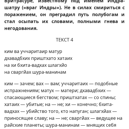
Вритрасуре, известному под именем Индра-
шатру («враг Индры»). Не в силах смириться с
поражением, он преградил путь полубогам и
стал осыпать их словами, полными гнева и
негодования.
ТЕКСТ 4
ким ва уччаритаир матур
дхавадбхих приштхато хатаих
на хи бхита-вадхах шлагхйо
на сваргйах шура-манинам
ким — зачем; вах — вам; уччаритаих — подобные
испражнениям; матух — матери; дхавадбхих —
спасающиеся бегством; приштхатах — со спины;
хатаих — убитые; на — не; хи — конечно; бхита-
вадхах — убийство того, кто напуган; шлагхйах —
приносящее славу; на — не; сваргйах — ведущее на
райские планеты; шура-манинам — мнящих себя