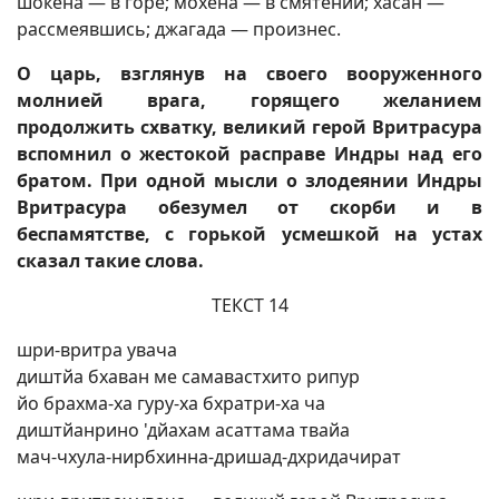
шокена — в горе; мохена — в смятении; хасан —
рассмеявшись; джагада — произнес.
О царь, взглянув на своего вооруженного
молнией врага, горящего желанием
продолжить схватку, великий герой Вритрасура
вспомнил о жестокой расправе Индры над его
братом. При одной мысли о злодеянии Индры
Вритрасура обезумел от скорби и в
беспамятстве, с горькой усмешкой на устах
сказал такие слова.
ТЕКСТ 14
шри-вритра увача
диштйа бхаван ме самавастхито рипур
йо брахма-ха гуру-ха бхратри-ха ча
диштйанрино 'дйахам асаттама твайа
мач-чхула-нирбхинна-дришад-дхридачират