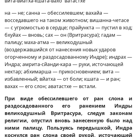
вита-вйатха-кшата-вахо 'ватастхе
на — не; санна — обессилевшем; вахайа —
восседавшего на таком животном; вишанна-четасе
— с угрюмостью в сердце; прайункта — пустил в ход;
бхуйах — вновь; сах — он (Вритрасура); гадам —
палицу; маха-атма — великодушный
(воздержавшийся от нанесения новых ударов
огорченному и раздосадованному Индре); индрах —
Индра; амрита-сйанди-кара — руки, источающей
нектар; абхимарша — прикосновением; вита —
избавленный; вйатха — от боли; кшата — и ран;
вахах — его слон; аватастхе — встали.
При виде обессилевшего от ран слона и
раздосадованного его ранением Индры
великодушный Вритрасура, следуя законам
религии, опустил вновь занесенную было над
ними палицу. Пользуясь передышкой, Индра
коснулся ран слона своей рукой, источающей