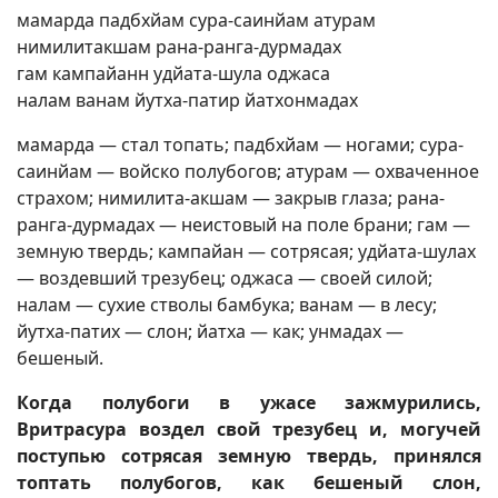
мамарда падбхйам сура-саинйам атурам
нимилитакшам рана-ранга-дурмадах
гам кампайанн удйата-шула оджаса
налам ванам йутха-патир йатхонмадах
мамарда — стал топать; падбхйам — ногами; сура-
саинйам — войско полубогов; атурам — охваченное
страхом; нимилита-акшам — закрыв глаза; рана-
ранга-дурмадах — неистовый на поле брани; гам —
земную твердь; кампайан — сотрясая; удйата-шулах
— воздевший трезубец; оджаса — своей силой;
налам — сухие стволы бамбука; ванам — в лесу;
йутха-патих — слон; йатха — как; унмадах —
бешеный.
Когда полубоги в ужасе зажмурились,
Вритрасура воздел свой трезубец и, могучей
поступью сотрясая земную твердь, принялся
топтать полубогов, как бешеный слон,