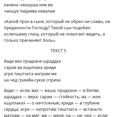
канена чакшуша ким ва
чакшух пидаива кевалам
«Какой прок в сыне, который не обрел ни славы, ни
преданности Господу? Такой сын подобен
ослепшему глазу, который не помогает видеть, а
только причиняет боль».
ТЕКСТ 5
йади вах прадхане шраддха
сарам ва кшуллака хриди
агре тиштхата матрам ме
на чед грамйа-сукхе сприха
йади — если; вах — ваша; прадхане — в битве;
шраддха — вера; сарам — стойкость; ва — или;
кшуллаках — о ничтожные; хриди — в глубине
сердца; агре — напротив; тиштхата — встаньте;
матрам — на миг; ме — меня; на — не; чед — если;