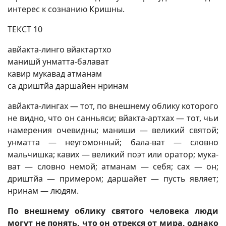
интерес к сознанию Кришны.
ТЕКСТ 10
авйакта-линго вйактартхо
манишй унматта-балават
кавир мукавад атманам
са дриштйа даршайен нринам
авйакта-лингах — тот, по внешнему облику которого
не видно, что он санньяси; вйакта-артхах — тот, чьи
намерения очевидны; маниши — великий святой;
унматта — неугомонный; бала-ват — словно
мальчишка; кавих — великий поэт или оратор; мука-
ват — словно немой; атманам — себя; сах — он;
дриштйа — примером; даршайет — пусть являет;
нринам — людям.
По внешнему облику святого человека люди
могут не понять, что он отрекся от мира, однако