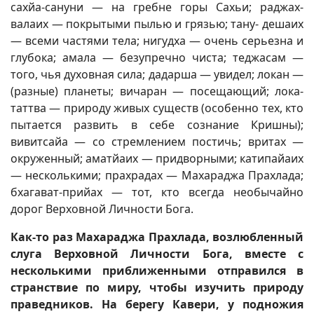
сахйа-сануни — на гребне горы Сахьи; раджах-
валаих — покрытыми пылью и грязью; тану- дешаих
— всеми частями тела; нигудха — очень серьезна и
глубока; амала — безупречно чиста; теджасам —
того, чья духовная сила; дадарша — увидел; локан —
(разные) планеты; вичаран — посещающий; лока-
таттва — природу живых существ (особенно тех, кто
пытается развить в себе сознание Кришны);
вивитсайа — со стремлением постичь; вритах —
окруженный; аматйаих — придворными; катипайаих
— несколькими; прахрадах — Махараджа Прахлада;
бхагават-прийах — тот, кто всегда необычайно
дорог Верховной Личности Бога.
Как-то раз Махараджа Прахлада, возлюбленный
слуга Верховной Личности Бога, вместе с
несколькими приближенными отправился в
странствие по миру, чтобы изучить природу
праведников. На берегу Кавери, у подножия