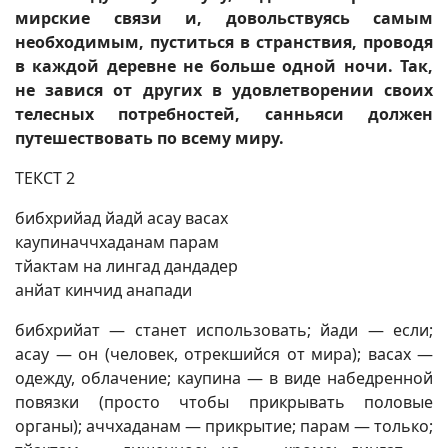
мирские связи и, довольствуясь самым
необходимым, пуститься в странствия, проводя
в каждой деревне не больше одной ночи. Так,
не завися от других в удовлетворении своих
телесных потребностей, санньяси должен
путешествовать по всему миру.
ТЕКСТ 2
бибхрийад йадй асау васах
каупиначчхаданам парам
тйактам на лингад дандадер
анйат кинчид анапади
бибхрийат — станет использовать; йади — если;
асау — он (человек, отрекшийся от мира); васах —
одежду, облачение; каупина — в виде набедренной
повязки (просто чтобы прикрывать половые
органы); аччхаданам — прикрытие; парам — только;