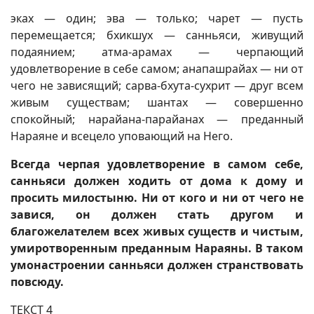
эках — один; эва — только; чарет — пусть
перемещается; бхикшух — санньяси, живущий
подаянием; атма-арамах — черпающий
удовлетворение в себе самом; анапашрайах — ни от
чего не зависящий; сарва-бхута-сухрит — друг всем
живым существам; шантах — совершенно
спокойный; нарайана-парайанах — преданный
Нараяне и всецело уповающий на Него.
Всегда черпая удовлетворение в самом себе,
санньяси должен ходить от дома к дому и
просить милостыню. Ни от кого и ни от чего не
завися, он должен стать другом и
благожелателем всех живых существ и чистым,
умиротворенным преданным Нараяны. В таком
умонастроении санньяси должен странствовать
повсюду.
ТЕКСТ 4