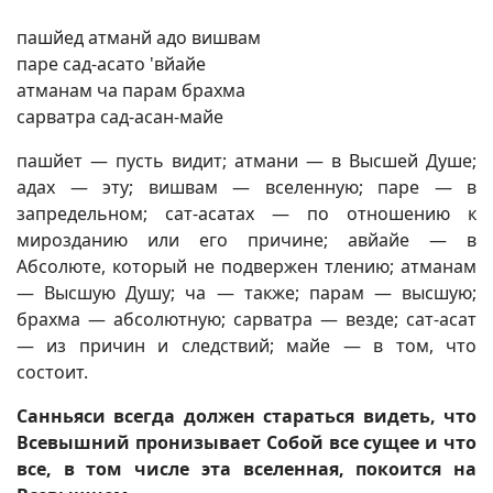
пашйед атманй адо вишвам
паре сад-асато 'вйайе
атманам ча парам брахма
сарватра сад-асан-майе
пашйет — пусть видит; атмани — в Высшей Душе;
адах — эту; вишвам — вселенную; паре — в
запредельном; сат-асатах — по отношению к
мирозданию или его причине; авйайе — в
Абсолюте, который не подвержен тлению; атманам
— Высшую Душу; ча — также; парам — высшую;
брахма — абсолютную; сарватра — везде; сат-асат
— из причин и следствий; майе — в том, что
состоит.
Санньяси всегда должен стараться видеть, что
Всевышний пронизывает Собой все сущее и что
все, в том числе эта вселенная, покоится на