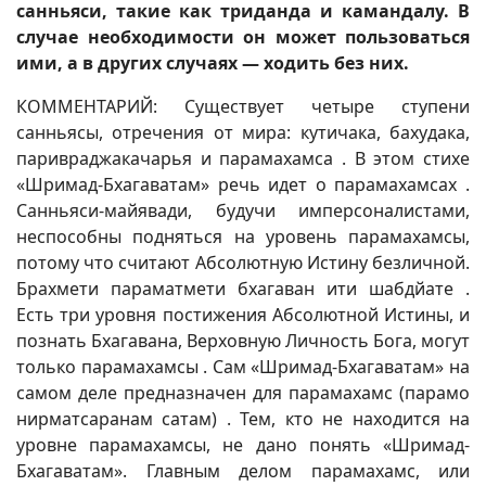
санньяси, такие как триданда и камандалу. В
случае необходимости он может пользоваться
ими, а в других случаях — ходить без них.
КОММЕНТАРИЙ: Существует четыре ступени
санньясы, отречения от мира: кутичака, бахудака,
паривраджакачарья и парамахамса . В этом стихе
«Шримад-Бхагаватам» речь идет о парамахамсах .
Санньяси-майявади, будучи имперсоналистами,
неспособны подняться на уровень парамахамсы,
потому что считают Абсолютную Истину безличной.
Брахмети параматмети бхагаван ити шабдйате .
Есть три уровня постижения Абсолютной Истины, и
познать Бхагавана, Верховную Личность Бога, могут
только парамахамсы . Сам «Шримад-Бхагаватам» на
самом деле предназначен для парамахамс (парамо
нирматсаранам сатам) . Тем, кто не находится на
уровне парамахамсы, не дано понять «Шримад-
Бхагаватам». Главным делом парамахамс, или