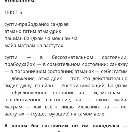
Всевышнем.
ТЕКСТ 5
супти-прабодхайох сандхав
атмано гатим атма-дрик
пашйан бандхам ча мокшам ча
майа-матрам на вастутах
супти — в бессознательном состоянии;
прабодхайох — в сознательном состоянии; сандхау
— в пограничном состоянии; атманах — себя; гатим
— движение; атма-дрик — тот, кто действительно
видит душу; пашйан — воспринимающий; бандхам
— обусловленное состояние; ча — и; мокшам —
освобожденное состояние; ча — также; майа-
матрам — как всего лишь иллюзию; на — не;
вастутах — (существующие) на самом деле.
В каком бы состоянии он ни находился —