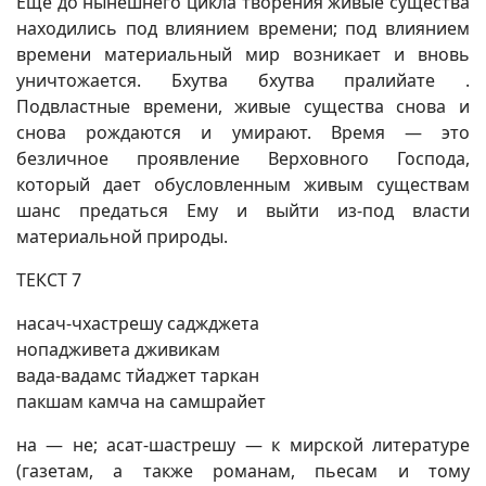
Еще до нынешнего цикла творения живые существа
находились под влиянием времени; под влиянием
времени материальный мир возникает и вновь
уничтожается. Бхутва бхутва пралийате .
Подвластные времени, живые существа снова и
снова рождаются и умирают. Время — это
безличное проявление Верховного Господа,
который дает обусловленным живым существам
шанс предаться Ему и выйти из-под власти
материальной природы.
ТЕКСТ 7
насач-чхастрешу саджджета
нопадживета дживикам
вада-вадамс тйаджет таркан
пакшам камча на самшрайет
на — не; асат-шастрешу — к мирской литературе
(газетам, а также романам, пьесам и тому