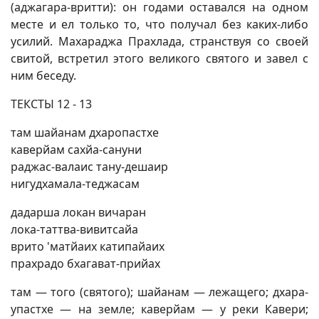
(аджагара-вритти): он годами оставался на одном
месте и ел только то, что получал без каких-либо
усилий. Махараджа Прахлада, странствуя со своей
свитой, встретил этого великого святого и завел с
ним беседу.
ТЕКСТЫ 12 - 13
там шайанам дхаропастхе
каверйам сахйа-сануни
раджас-валаис тану-дешаир
нигудхамала-теджасам
дадарша локан вичаран
лока-таттва-вивитсайа
врито 'матйаих катипайаих
прахрадо бхагават-прийах
там — того (святого); шайанам — лежащего; дхара-
упастхе — на земле; каверйам — у реки Кавери;