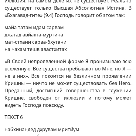
иллюзия: на самом деле их не существует. Реально
существует только Высшая Абсолютная Истина. В
«Бхагавад-гите» (9.4) Господь говорит об этом так:
майа татам идам сарвам
джагад авйакта-муртина
мат-стхани сарва-бхутани
на чахам тешв авастхитах
«В Своей непроявленной форме Я пронизываю всю
вселенную. Все существа пребывают во Мне, но Я —
не в них». Все покоится на безличном проявлении
Кришны — ничто не может существовать без Него.
Преданный, достигший совершенства в служении
Кришне, свободен от иллюзии и потому может
видеть Господа повсюду.
ТЕКСТ 6
набхинандед дхрувам мритйум