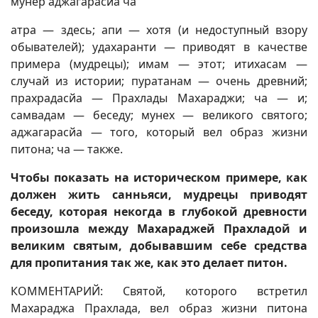
мунер аджагарасйа ча
атра — здесь; апи — хотя (и недоступный взору
обывателей); удахаранти — приводят в качестве
примера (мудрецы); имам — этот; итихасам —
случай из истории; пуратанам — очень древний;
прахрадасйа — Прахлады Махараджи; ча — и;
самвадам — беседу; мунех — великого святого;
аджагарасйа — того, который вел образ жизни
питона; ча — также.
Чтобы показать на историческом примере, как
должен жить санньяси, мудрецы приводят
беседу, которая некогда в глубокой древности
произошла между Махараджей Прахладой и
великим святым, добывавшим себе средства
для пропитания так же, как это делает питон.
КОММЕНТАРИЙ: Святой, которого встретил
Махараджа Прахлада, вел образ жизни питона