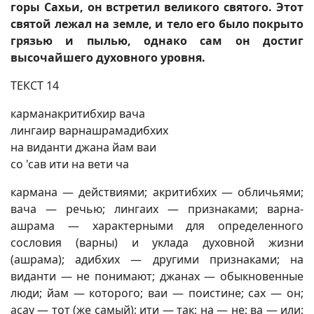
горы Сахьи, он встретил великого святого. Этот
святой лежал на земле, и тело его было покрыто
грязью и пылью, однако сам он достиг
высочайшего духовного уровня.
ТЕКСТ 14
карманакритибхир вача
лингаир варнашрамадибхих
на виданти джана йам ваи
со 'сав ити на вети ча
кармана — действиями; акритибхих — обличьями;
вача — речью; лингаих — признаками; варна-
ашрама — характерными для определенного
сословия (варны) и уклада духовной жизни
(ашрама); адибхих — другими признаками; на
виданти — не понимают; джанах — обыкновенные
люди; йам — которого; ваи — поистине; сах — он;
асау — тот (же самый); ити — так; на — не; ва — или;