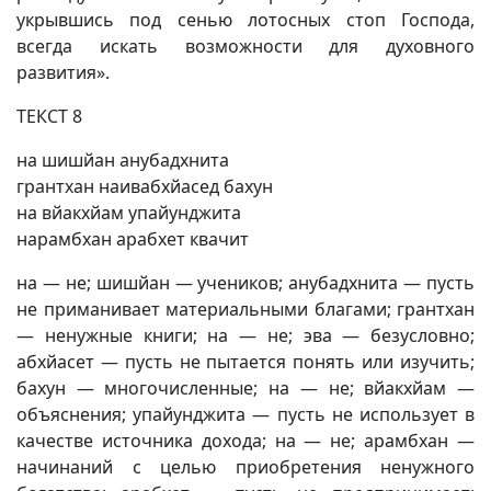
укрывшись под сенью лотосных стоп Господа,
всегда искать возможности для духовного
развития».
ТЕКСТ 8
на шишйан анубадхнита
грантхан наивабхйасед бахун
на вйакхйам упайунджита
нарамбхан арабхет квачит
на — не; шишйан — учеников; анубадхнита — пусть
не приманивает материальными благами; грантхан
— ненужные книги; на — не; эва — безусловно;
абхйасет — пусть не пытается понять или изучить;
бахун — многочисленные; на — не; вйакхйам —
объяснения; упайунджита — пусть не использует в
качестве источника дохода; на — не; арамбхан —
начинаний с целью приобретения ненужного