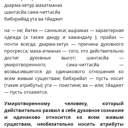
дхарма-хетур махатманах
шантасйа сама-читтасйа
бибхрийад ута ва тйаджет
на — не; йатех — санньяси; ашрамах — характерная
одежда (а также данду и камандалу ); прайах —
почти всегда; дхарма-хетух — причина духовного
прогресса; маха-атманах — того, кто действительно
достиг духовных высот; шантасйа —
умиротворенного; сама-читтасйа —
возвысившегося до одинакового отношения ко
всем живым существам; бибхрийат — пусть носит
(такие атрибуты); ута — поистине; ва — или; тйаджет
— пусть откажется.
Умиротворенному человеку, который
действительно развил в себе духовное сознание
и одинаково относится ко всем живым
существам, необязательно носить атрибуты