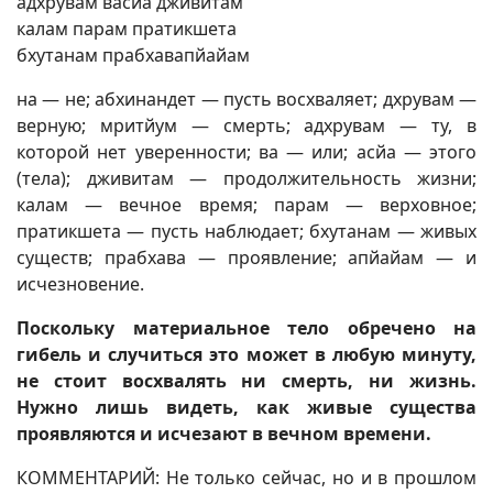
адхрувам васйа дживитам
калам парам пратикшета
бхутанам прабхавапйайам
на — не; абхинандет — пусть восхваляет; дхрувам —
верную; мритйум — смерть; адхрувам — ту, в
которой нет уверенности; ва — или; асйа — этого
(тела); дживитам — продолжительность жизни;
калам — вечное время; парам — верховное;
пратикшета — пусть наблюдает; бхутанам — живых
существ; прабхава — проявление; апйайам — и
исчезновение.
Поскольку материальное тело обречено на
гибель и случиться это может в любую минуту,
не стоит восхвалять ни смерть, ни жизнь.
Нужно лишь видеть, как живые существа
проявляются и исчезают в вечном времени.
КОММЕНТАРИЙ: Не только сейчас, но и в прошлом