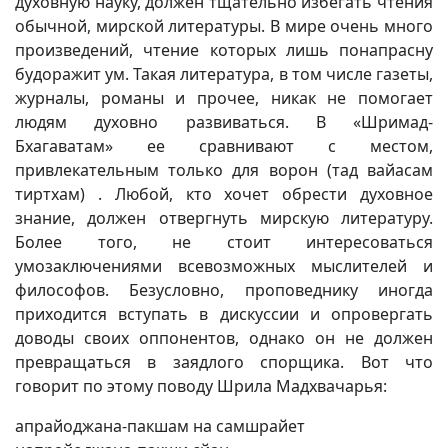
духовную науку, должен тщательно избегать чтения
обычной, мирской литературы. В мире очень много
произведений, чтение которых лишь понапрасну
будоражит ум. Такая литература, в том числе газеты,
журналы, романы и прочее, никак не помогает
людям духовно развиваться. В «Шримад-
Бхагаватам» ее сравнивают с местом,
привлекательным только для ворон (тад вайасам
тиртхам) . Любой, кто хочет обрести духовное
знание, должен отвергнуть мирскую литературу.
Более того, не стоит интересоваться
умозаключениями всевозможных мыслителей и
философов. Безусловно, проповеднику иногда
приходится вступать в дискуссии и опровергать
доводы своих оппонентов, однако он не должен
превращаться в заядлого спорщика. Вот что
говорит по этому поводу Шрила Мадхвачарья:
апрайоджана-пакшам на самшрайет