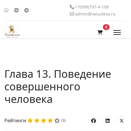
+7(999)797-4-108
admin@vasudeva.ru
В корзину
0
Глава 13. Поведение
совершенного
человека
Рейтинги
(3)