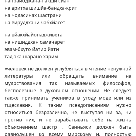
напрайоджана-пакши сйан
на вритха шишйа-бандха-крит
на чодасинах шастрани
на вируддхани чабхйасет
на вйакхйайопадживета
на нишиддхан самачарет
эвам-бхуто йатир йати
тад-эка-шарано харим
«человек не должен углубляться в чтение ненужной
литературы или обращать внимание на
мудрствования так называемых философов,
бесполезные в духовном отношении. Не следует
также принимать учеников в угоду моде или из
тщеславия. К таким псевдописаниям нужно
относиться безразлично, не выступая ни за, ни
против них, и не зарабатывать себе на жизнь
объяснением шастр . Санньяси должен быть
равнодушен ко всему мирскому и, полностью