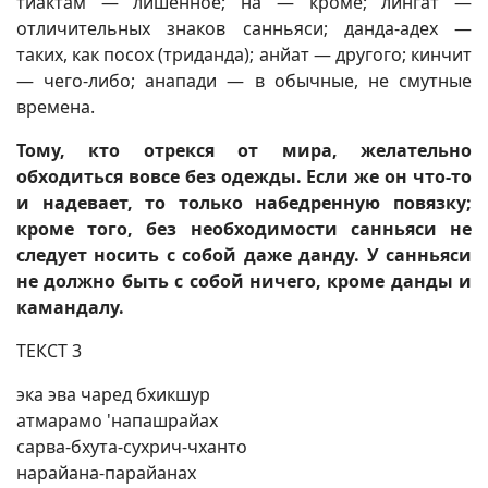
тйактам — лишенное; на — кроме; лингат —
отличительных знаков санньяси; данда-адех —
таких, как посох (триданда); анйат — другого; кинчит
— чего-либо; анапади — в обычные, не смутные
времена.
Тому, кто отрекся от мира, желательно
обходиться вовсе без одежды. Если же он что-то
и надевает, то только набедренную повязку;
кроме того, без необходимости санньяси не
следует носить с собой даже данду. У санньяси
не должно быть с собой ничего, кроме данды и
камандалу.
ТЕКСТ 3
эка эва чаред бхикшур
атмарамо 'напашрайах
сарва-бхута-сухрич-чханто
нарайана-парайанах