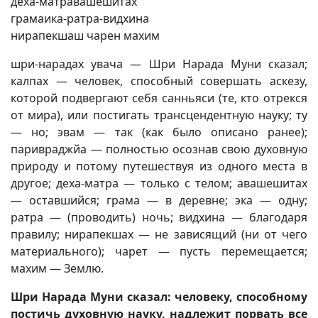
деха-матравашешитах
грамаика-ратра-видхина
нирапекшаш чарен махим
шри-нарадах увача — Шри Нарада Муни сказал;
калпах — человек, способный совершать аскезу,
которой подвергают себя санньяси (те, кто отрекся
от мира), или постигать трансцендентную науку; ту
— но; эвам — так (как было описано ранее);
паривраджйа — полностью осознав свою духовную
природу и потому путешествуя из одного места в
другое; деха-матра — только с телом; авашешитах
— оставшийся; грама — в деревне; эка — одну;
ратра — (проводить) ночь; видхина — благодаря
правилу; нирапекшах — не зависящий (ни от чего
материального); чарет — пусть перемещается;
махим — Землю.
Шри Нарада Муни сказал: человеку, способному
постичь духовную науку, надлежит порвать все