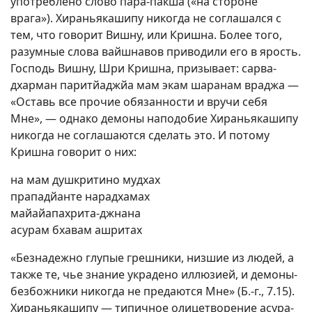
употреблено слово пара-пакша («на стороне
врага»). Хираньякашипу никогда не соглашался с
тем, что говорит Вишну, или Кришна. Более того,
разумные слова вайшнавов приводили его в ярость.
Господь Вишну, Шри Кришна, призывает: сарва-
дхарман паритйаджйа мам экам шаранам враджа —
«Оставь все прочие обязанности и вручи себя
Мне», — однако демоны наподобие Хираньякашипу
никогда не соглашаются сделать это. И потому
Кришна говорит о них:
на мам душкритино мудхах
прападйанте нарадхамах
майайапахрита-джнана
асурам бхавам ашритах
«Безнадежно глупые грешники, низшие из людей, а
также те, чье знание украдено иллюзией, и демоны-
безбожники никогда не предаются Мне» (Б.-г., 7.15).
Хираньякашипу — типичное олицетворение асура-