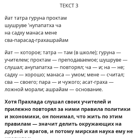
ТЕКСТ 3
йат татра гуруна проктам
шушруве 'нупапатха ча
на садху манаса мене
сва-парасад-грахашрайам
йат — которое; татра — там (в школе); гуруна —
учителем; проктам — преподаваемое; шушруве —
слушал; анупапатха — повторял; ча — и; на — не;
садху — хорошо; манаса — умом; мене — считал;
сва — своего; пара — и чужого; асат-граха —
ложной морали; ашрайам — основание.
Хотя Прахлада слушал своих учителей и
прилежно повторял за ними правила политики
и экономики, он понимал, что жить по этим
правилам — значит делить окружающих на
друзей и врагов, и потому мирская наука ему не