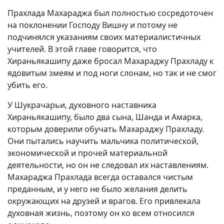
Прахлада Махараджа был полностью сосредоточен
на поклонении Господу Вишну и потому не
подчинялся указаниям своих материалистичных
учителей. В этой главе говорится, что
Хираньякашипу даже бросал Махараджу Прахладу к
ядовитым змеям и под ноги слонам, но так и не смог
убить его.
У Шукрачарьи, духовного наставника
Хираньякашипу, было два сына, Шанда и Амарка,
которым доверили обучать Махараджу Прахладу.
Они пытались научить мальчика политической,
экономической и прочей материальной
деятельности, но он не следовал их наставлениям.
Махараджа Прахлада всегда оставался чистым
преданным, и у него не было желания делить
окружающих на друзей и врагов. Его привлекала
духовная жизнь, поэтому он ко всем относился