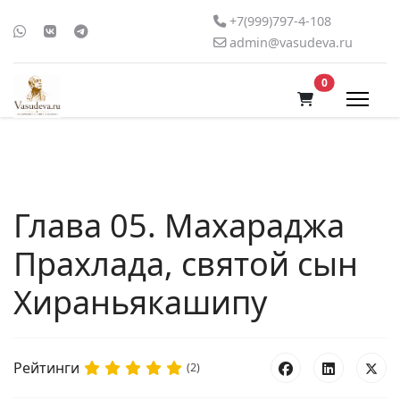
+7(999)797-4-108
admin@vasudeva.ru
В корзину
0
Глава 05. Махараджа
Прахлада, святой сын
Хираньякашипу
Рейтинги
(2)