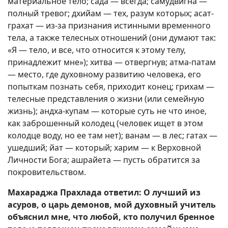
материальное тело; сада — всегда; самудвигна —
полный тревог; дхийам — тех, разум которых; асат-
грахат — из-за признания истинными временного
тела, а также телесных отношений (они думают так:
«Я — тело, и все, что относится к этому телу,
принадлежит мне»); хитва — отвергнув; атма-патам
— место, где духовному развитию человека, его
попыткам познать себя, приходит конец; грихам —
телесные представления о жизни (или семейную
жизнь); андха-купам — которые суть не что иное,
как заброшенный колодец (человек ищет в этом
колодце воду, но ее там нет); ванам — в лес; гатах —
ушедший; йат — который; харим — к Верховной
Личности Бога; ашрайета — пусть обратится за
покровительством.
Махараджа Прахлада ответил: О лучший из
асуров, о царь демонов, мой духовный учитель
объяснил мне, что любой, кто получил бренное