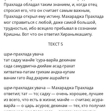
Прахлада обладал таким знанием, и, когда отец
спросил его, что он считает самым важным,
Прахлада открыл ему истину. Махараджа Прахлада
мог справиться с любой, даже самой большой,
трудностью, ибо всецело пребывал в сознании
Кришны. Вот что он ответил Хираньякашипу.
ТЕКСТ 5
шри-прахлада увача
тат садху манйе 'сура-варйа дехинам
сада самудвигна-дхийам асад-грахат
хитватма-патам грихам андха-купам
ванам гато йад дхарим ашрайета
шри-прахладах увача — Махараджа Прахлада
ответил; тат — то; садху — очень хорошее, лучшее
из всего, что есть в жизни; манйе — считаю; асура-
варйа — о царь асуров; дехинам — тех, кто получил