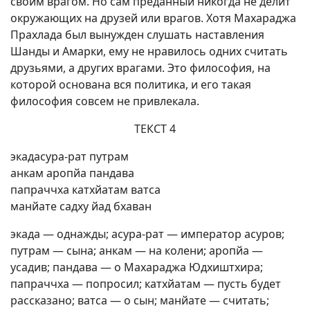
своим врагом. Но сам преданный никогда не делит
окружающих на друзей или врагов. Хотя Махараджа
Прахлада был вынужден слушать наставления
Шанды и Амарки, ему не нравилось одних считать
друзьями, а других врагами. Это философия, на
которой основана вся политика, и его такая
философия совсем не привлекала.
ТЕКСТ 4
экадасура-рат путрам
анкам аропйа пандава
папраччха катхйатам ватса
манйате садху йад бхаван
экада — однажды; асура-рат — император асуров;
путрам — сына; анкам — на колени; аропйа —
усадив; пандава — о Махараджа Юдхиштхира;
папраччха — попросил; катхйатам — пусть будет
рассказано; ватса — о сын; манйате — считать;