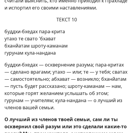
считали выяснить, кто именно приходил к Прахладе
и испортил его своими наставлениями.
ТЕКСТ 10
буддхи-бхедах пара-крита
утахо те свато 'бхават
бханйатам шроту-каманам
гурунам кула-нандана
буддхи-бхедах — осквернение разума; пара-критах
— сделано врагами; утахо — или; те — у тебя; сватах
— самостоятельно; абхават — возникло; бханйатам
— пусть будет рассказано; шроту-каманам — нам,
которые горят желанием услышать об этом;
гурунам — учителям; кула-нандана — о лучший из
членов вашей семьи.
О лучший из членов твоей семьи, сам ли ты
осквернил свой разум или это сделали какие-то