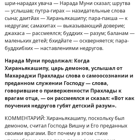
шри-нарадах увача — Нарада Муни сказал; шрутва
— услышав; путра-гирах — назидательные слова
сына; даитйах — Хираньякашипу; пара-пакша — к
недругам; самахитах — выказывающий доверие;
джахаса — рассмеялся; буддхих — разум; баланам —
маленьких детей; бхидйате — оскверняется; пара-
буддхибхих — наставлениями недругов.
Нарада Муни продолжал: Когда
Хираньякашипу, царь демонов, услышал от
Махараджи Прахлады слова о самоосознании и
преданном служении Господу — слова,
говорившие о приверженности Прахлады к
врагам отца, — он рассмеялся и сказал: «Вот как
поучения недругов губят детский разум».
КОММЕНТАРИЙ: Хираньякашипу, поскольку был
демоном, считал Господа Вишну и Его преданных
своими врагами. Вот почему в этом стихе