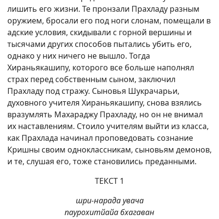
лишить его жизни. Те пронзали Прахладу разным
оружием, бросали его под ноги слонам, помещали в
адские условия, скидывали с горной вершины и
тысячами других способов пытались убить его,
однако у них ничего не вышло. Тогда
Хираньякашипу, которого все больше наполнял
страх перед собственным сыном, заключил
Прахладу под стражу. Сыновья Шукрачарьи,
духовного учителя Хираньякашипу, снова взялись
вразумлять Махараджу Прахладу, но он не внимал
их наставлениям. Стоило учителям выйти из класса,
как Прахлада начинал проповедовать сознание
Кришны своим одноклассникам, сыновьям демонов,
и те, слушая его, тоже становились преданными.
ТЕКСТ 1
шри-нарада увача
паурохитйайа бхагаван