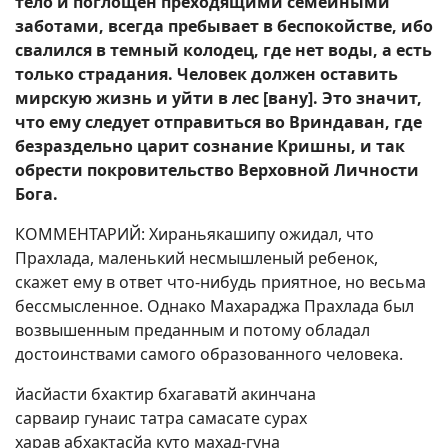
тело и поглощен преходящими семейными
заботами, всегда пребывает в беспокойстве, ибо
свалился в темный колодец, где нет воды, а есть
только страдания. Человек должен оставить
мирскую жизнь и уйти в лес [вану]. Это значит,
что ему следует отправиться во Вриндаван, где
безраздельно царит сознание Кришны, и так
обрести покровительство Верховной Личности
Бога.
КОММЕНТАРИЙ: Хираньякашипу ожидал, что
Прахлада, маленький несмышленый ребенок,
скажет ему в ответ что-нибудь приятное, но весьма
бессмысленное. Однако Махараджа Прахлада был
возвышенным преданным и потому обладал
достоинствами самого образованного человека.
йасйасти бхактир бхагаватй акинчана
сарваир гунаис татра самасате сурах
харав абхактасйа куто махад-гуна