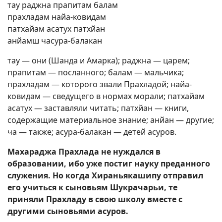
тау раджна прапитам балам
прахладам найа-ковидам
патхайам асатух патхйан
анйамш часура-балакан
тау — они (Шанда и Амарка); раджна — царем;
прапитам — посланного; балам — мальчика;
прахладам — которого звали Прахладой; найа-
ковидам — сведущего в нормах морали; патхайам
асатух — заставляли читать; патхйан — книги,
содержащие материальное знание; анйан — другие;
ча — также; асура-балакан — детей асуров.
Махараджа Прахлада не нуждался в
образовании, ибо уже постиг науку преданного
служения. Но когда Хираньякашипу отправил
его учиться к сыновьям Шукрачарьи, те
приняли Прахладу в свою школу вместе с
другими сыновьями асуров.