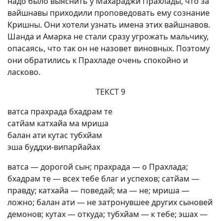
надо было выяснить у Махараджи Прахлады, что за
вайшнавы приходили проповедовать ему сознание
Кришны. Они хотели узнать имена этих вайшнавов.
Шанда и Амарка не стали сразу угрожать мальчику,
опасаясь, что так он не назовет виновных. Поэтому
они обратились к Прахладе очень спокойно и
ласково.
ТЕКСТ 9
ватса прахрада бхадрам те
сатйам катхайа ма мриша
балан ати кутас тубхйам
эша буддхи-випарйайах
ватса — дорогой сын; прахрада — о Прахлада;
бхадрам те — всех тебе благ и успехов; сатйам —
правду; катхайа — поведай; ма — не; мриша —
ложно; балан ати — не затронувшее других сыновей
демонов; кутах — откуда; тубхйам — к тебе; эшах —