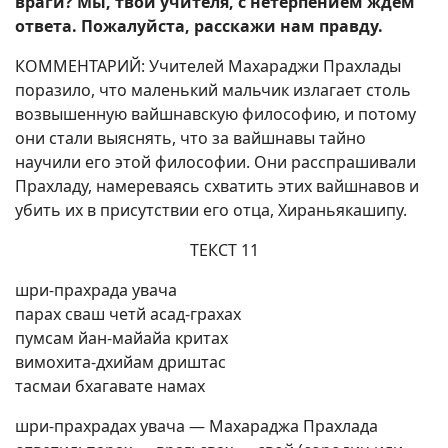
враги? Мы, твои учителя, с нетерпением ждем
ответа. Пожалуйста, расскажи нам правду.
КОММЕНТАРИЙ: Учителей Махараджи Прахлады
поразило, что маленький мальчик излагает столь
возвышенную вайшнавскую философию, и потому
они стали выяснять, что за вайшнавы тайно
научили его этой философии. Они расспрашивали
Прахладу, намереваясь схватить этих вайшнавов и
убить их в присутствии его отца, Хираньякашипу.
ТЕКСТ 11
шри-прахрада увача
парах сваш четй асад-грахах
пумсам йан-майайа критах
вимохита-дхийам дриштас
тасмаи бхагавате намах
шри-прахрадах увача — Махараджа Прахлада