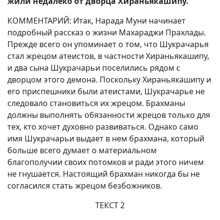
жили недалеко от дворца Хираньякашипу.
КОММЕНТАРИЙ: Итак, Нарада Муни начинает
подробный рассказ о жизни Махараджи Прахлады.
Прежде всего он упоминает о том, что Шукрачарья
стал жрецом атеистов, в частности Хираньякашипу,
и два сына Шукрачарьи поселились рядом с
дворцом этого демона. Поскольку Хираньякашипу и
его приспешники были атеистами, Шукрачарье не
следовало становиться их жрецом. Брахманы
должны выполнять обязанности жрецов только для
тех, кто хочет духовно развиваться. Однако само
имя Шукрачарьи выдает в нем брахмана, который
больше всего думает о материальном
благополучии своих потомков и ради этого ничем
не гнушается. Настоящий брахман никогда бы не
согласился стать жрецом безбожников.
ТЕКСТ 2