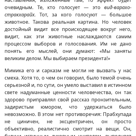
наставления, изложенные там, то эффект будет
очевидным. Те, кто голосует — это
вид-варахо-
стракхарайх.
Тот, за кого голосуют — большое
животное. Такова реальная картина. Но человек
достойный видит все происходящее вокруг него,
видит, как эти животные наслаждаются самим
процессом выборов и голосования. Им не дано
понять его мыслей, они думают: «Мы заняты
великим делом. Мы выбираем президента!»
Мимика его и сарказм не могли не вызвать у нас
смеха. Хотя то, о чем он говорил, было темой очень
серьезной и, по сути, он умело выставил в истинном
свете надуманные ценности человечества, он так
здорово приправлял свой рассказ пронзительным,
задиристым юмором, что удержаться было
невозможно. В этом нет противоречия: Прабхупада
не циничен, не эксцентричен, он просто
объективно, реалистично смотрит на вещи. Он,