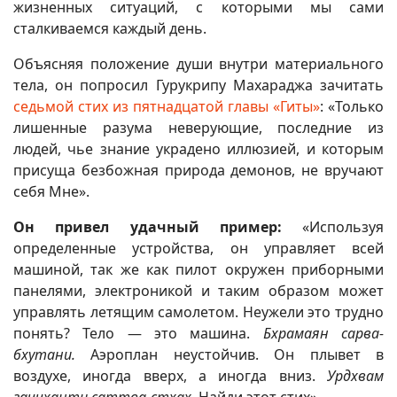
жизненных ситуаций, с которыми мы сами
сталкиваемся каждый день.
Объясняя положение души внутри материального
тела, он попросил Гурукрипу Махараджа зачитать
седьмой стих из пятнадцатой главы «Гиты»
: «Только
лишенные разума неверующие, последние из
людей, чье знание украдено иллюзией, и которым
присуща безбожная природа демонов, не вручают
себя Мне».
Он привел удачный пример:
«Используя
определенные устройства, он управляет всей
машиной, так же как пилот окружен приборными
панелями, электроникой и таким образом может
управлять летящим самолетом. Неужели это трудно
понять? Тело — это машина.
Бхрамаян сарва-
бхутани.
Аэроплан неустойчив. Он плывет в
воздухе, иногда вверх, а иногда вниз.
Урдхвам