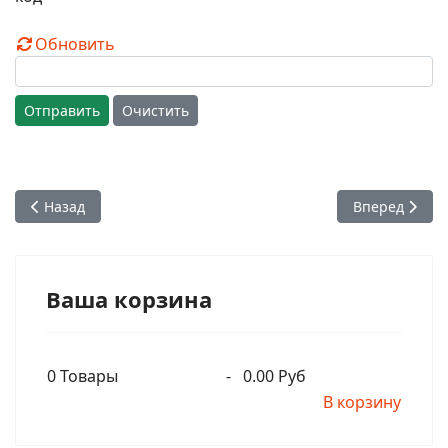
Обновить
Отправить
Очистить
Предыдущий: Глава 03. Часть 01. Острова Фиджи. 28-30 апр
Следующий: Г
Назад
Вперед
Ваша корзина
0
Товары
-
0.00 Руб
В корзину