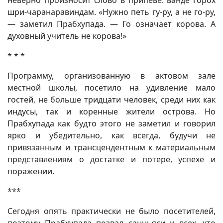
неверно произносит слово в припеве: ванде горох
шри-чаранаравиндам. «Нужно петь гу-ру, а не го-ру,
— заметил Прабхупада. — Го означает корова. А
духовный учитель не корова!»
* * *
Программу, организованную в актовом зале
местной школы, посетило на удивление мало
гостей, не больше тридцати человек, среди них как
индусы, так и коренные жители острова. Но
Прабхупада как будто этого не заметил и говорил
ярко и убедительно, как всегда, будучи не
привязанным и трансцендентным к материальным
представлениям о достатке и потере, успехе и
поражении.
***
Сегодня опять практически не было посетителей,