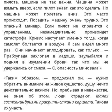
пилота, машина не так важна. Машина может
взмыть вверх, если пилот знает, как это сделать. Но
машина может полететь вниз. Это часто
происходит. Посадить машину очень трудно. Это
опасный маневр. Если пилот не справится с
управлением, незамедлительно произойдет
катастрофа. Кризис наступает именно тогда, когда
самолет болтается в воздухе. Я сам видел много
раз... Они начинают аплодировать, как только... —
Прабхупада захлопал в ладоши, заулыбался и
поднял в изумлении брови, так что мы не
удержались от смеха. — О, опасность миновала!»
«Таким образом, — продолжал он, — нужно
обратить внимание на живое существо, душу, нечто
действительно важное. Но, пребывая в невежестве,
не зная об этом, люди страдают.
Манах
састханиндрияни пракрити-стхани каршати.
Такова
их участь.