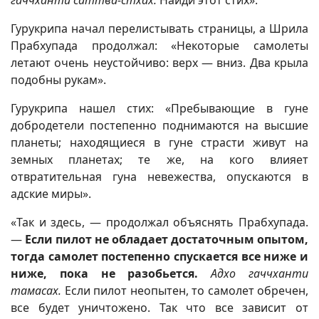
гаччханти саттва-стхах.
Найди этот стих».
Гурукрипа начал перелистывать страницы, а Шрила
Прабхупада продолжал: «Некоторые самолеты
летают очень неустойчиво: верх — вниз. Два крыла
подобны рукам».
Гурукрипа нашел стих: «Пребывающие в гуне
добродетели постепенно поднимаются на высшие
планеты; находящиеся в гуне страсти живут на
земных планетах; те же, на кого влияет
отвратительная гуна невежества, опускаются в
адские миры».
«Так и здесь, — продолжал объяснять Прабхупада.
—
Если пилот не обладает достаточным опытом,
тогда самолет постепенно спускается все ниже и
ниже, пока не разобьется.
Адхо гаччханти
тамасах.
Если пилот неопытен, то самолет обречен,
все будет уничтожено. Так что все зависит от