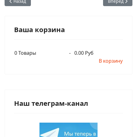
Предыдущий: Глава 6. Часть 10. "Нужна практика": Встреча
Следующий: Гл
Назад
Вперед
Ваша корзина
0
Товары
-
0.00 Руб
В корзину
Наш телеграм-канал