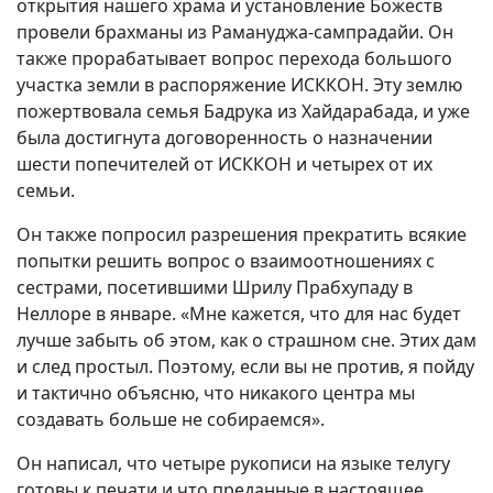
открытия нашего храма и установление Божеств
провели брахманы из Рамануджа-сампрадайи. Он
также прорабатывает вопрос перехода большого
участка земли в распоряжение ИСККОН. Эту землю
пожертвовала семья Бадрука из Хайдарабада, и уже
была достигнута договоренность о назначении
шести попечителей от ИСККОН и четырех от их
семьи.
Он также попросил разрешения прекратить всякие
попытки решить вопрос о взаимоотношениях с
сестрами, посетившими Шрилу Прабхупаду в
Неллоре в январе. «Мне кажется, что для нас будет
лучше забыть об этом, как о страшном сне. Этих дам
и след простыл. Поэтому, если вы не против, я пойду
и тактично объясню, что никакого центра мы
создавать больше не собираемся».
Он написал, что четыре рукописи на языке телугу
готовы к печати и что преданные в настоящее