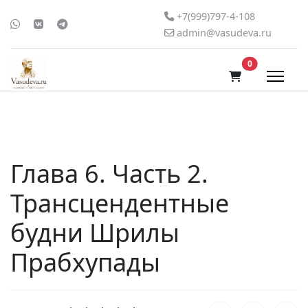
+7(999)797-4-108
admin@vasudeva.ru
В корзину
0
Глава 6. Часть 2.
Трансцендентные
будни Шрилы
Прабхупады