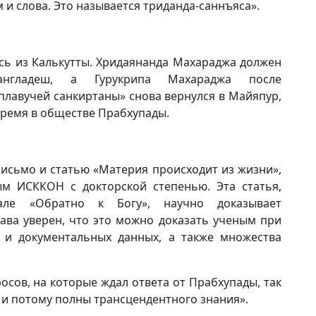
 и слова. Это называется триданда-саннъяса».
сь из Калькутты. Хридаянанда Махараджа должен
нгладеш, а Гурукрипа Махараджа после
плавучей санкиртаны» снова вернулся в Майяпур,
ремя в обществе Прабхупады.
исьмо и статью «Материя происходит из жизни»,
м ИСККОН с докторской степенью. Эта статья,
але «Обратно к Богу», научно доказывает
ава уверен, что это можно доказать ученым при
 и документальных данных, а также множества
осов, на которые ждал ответа от Прабхупады, так
да и потому полны трансцендентного знания».