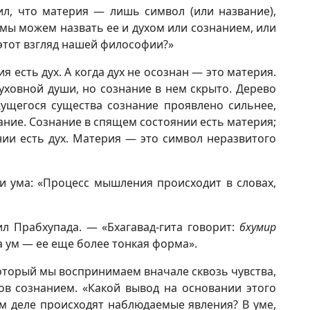
ил, что материя — лишь символ (или название),
мы можем назвать ее и духом или сознанием, или
этот взгляд нашей философии?»
 есть дух. А когда дух не осознан — это материя.
ховной души, но сознание в нем скрыто. Дерево
ижущегося существа сознание проявлено сильнее,
нание. Сознание в спящем состоянии есть материя;
ии есть дух. Материя — это символ неразвитого
и ума: «Процесс мышления происходит в словах,
 Прабхупада. — «Бхагавад-гита говорит:
бхумир
 ум — ее еще более тонкая форма».
оторый мы воспринимаем вначале сквозь чувства,
ов сознанием. «Какой вывод на основании этого
ом деле происходят наблюдаемые явления? В уме,