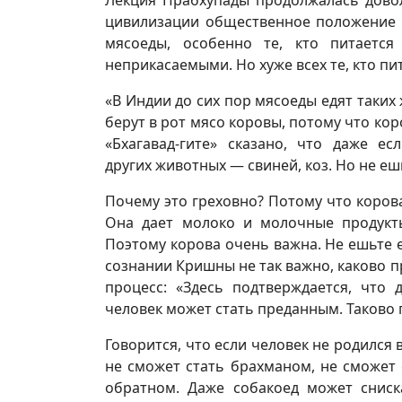
Лекция Прабхупады продолжалась довол
цивилизации общественное положение ч
мясоеды, особенно те, кто питается
неприкасаемыми. Но хуже всех те, кто пи
«В Индии до сих пор мясоеды едят таких 
берут в рот мясо коровы, потому что ко
«Бхагавад-гите» сказано, что даже 
других животных — свиней, коз. Но не еш
Почему это греховно? Потому что коров
Она дает молоко и молочные продукты
Поэтому корова очень важна. Не ешьте е
сознании Кришны не так важно, каково п
процесс: «Здесь подтверждается, что
человек может стать преданным. Таково
Говорится, что если человек не родился
не сможет стать брахманом, не сможет с
обратном. Даже собакоед может сниск