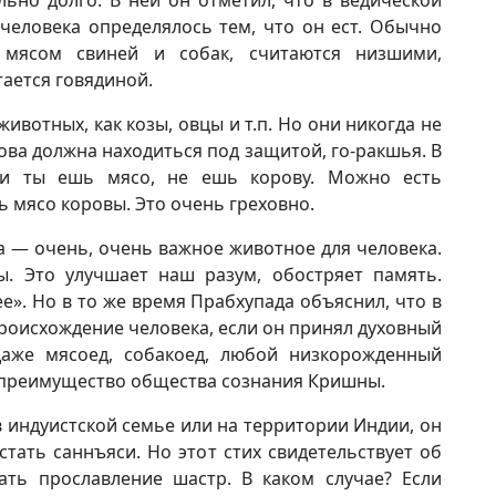
ьно долго. В ней он отметил, что в ведической
еловека определялось тем, что он ест. Обычно
 мясом свиней и собак, считаются низшими,
тается говядиной.
животных, как козы, овцы и т.п. Но они никогда не
рова должна находиться под защитой, го-ракшья. В
если ты ешь мясо, не ешь корову. Можно есть
ь мясо коровы. Это очень греховно.
а — очень, очень важное животное для человека.
. Это улучшает наш разум, обостряет память.
е». Но в то же время Прабхупада объяснил, что в
роисхождение человека, если он принял духовный
 даже мясоед, собакоед, любой низкорожденный
 преимущество общества сознания Кришны.
 в индуистской семье или на территории Индии, он
тать саннъяси. Но этот стих свидетельствует об
ать прославление шастр. В каком случае? Если