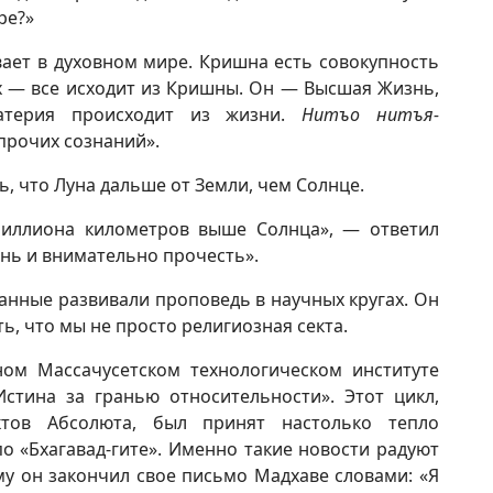
ре?»
ает в духовном мире. Кришна есть совокупность
дух — все исходит из Кришны. Он — Высшая Жизнь,
атерия происходит из жизни.
Нитъо нитъя-
прочих сознаний».
, что Луна дальше от Земли, чем Солнце.
миллиона километров выше Солнца», — ответил
нь и внимательно прочесть».
анные развивали проповедь в научных кругах. Он
ь, что мы не просто религиозная секта.
ом Массачусетском технологическом институте
стина за гранью относительности». Этот цикл,
тов Абсолюта, был принят настолько тепло
о «Бхагавад-гите». Именно такие новости радуют
у он закончил свое письмо Мадхаве словами: «Я