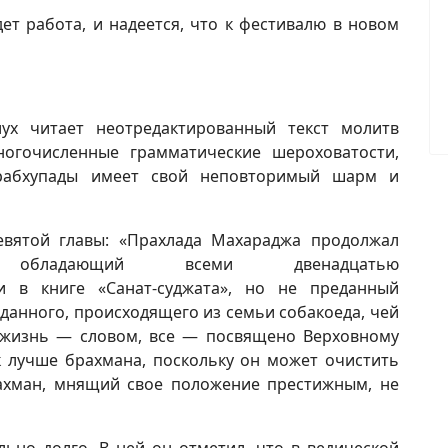
ет работа, и надеется, что к фестивалю в новом
ух читает неотредактированный текст молитв
огочисленные грамматические шероховатости,
Прабхупады имеет свой неповторимый шарм и
евятой главы: «Прахлада Махараджа продолжал
обладающий всеми двенадцатью
и в книге «Санат-суджата», но не преданный
данного, происходящего из семьи собакоеда, чей
а жизнь — словом, все — посвящено Верховному
к лучше брахмана, поскольку он может очистить
ахман, мнящий свое положение престижным, не