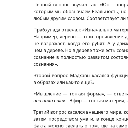
Первый вопрос звучал так: «Юнг говор
которым мы обозначаем Реальность; но 
любым другим словом. Соответствует ли 
Прабхупада отвечал: «Изначально материя
Например, дерево — тоже проявление ду
не возражает, когда его рубят. А у дв
чем в дереве. Но в дереве тоже есть соз
сознание в полностью развитом состоян
сознания».
Второй вопрос Мадхавы касался функци
в образах или как-то еще?»
«Мышление — тонкая форма», — ответил
апо нало ваюх...
Эфир — тонкая материя, а
Третий вопрос касался внешнего мира, к
затем посредством ума и, в конце конц
факта можно сделать о том, где на сам