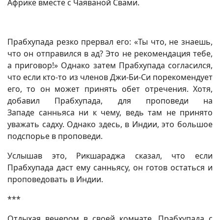
Африке вместе с Чаяваной Свами.
Прабхупада резко прервал его: «Ты что, не знаешь,
что он отправился в ад? Это не рекомендация тебе,
а приговор!» Однако затем Прабхупада согласился,
что если кто-то из членов Джи-Би-Си порекомендует
его, то он может принять обет отречения. Хотя,
добавил Прабхупада, для проповеди на
Западе санньяса ни к чему, ведь там не принято
уважать садху. Однако здесь, в Индии, это большое
подспорье в проповеди.
Услышав это, Рикшараджа сказал, что если
Прабхупада даст ему санньясу, он готов остаться и
проповедовать в Индии.
***
Отдыхая вечером в своей комнате, Прабхупада с