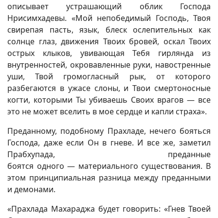
описывает устрашающий облик Господа
Нрисимхадевы. «Мой непобедимый Господь, Твоя
свирепая пасть, язык, блеск ослепительных как
солнце глаз, движения Твоих бровей, оскал Твоих
острых клыков, увивающая Тебя гирлянда из
внутренностей, окровавленные руки, навостренные
уши, Твой громогласный рык, от которого
разбегаются в ужасе слоны, и Твои смертоносные
когти, которыми Ты убиваешь Своих врагов — все
это не может вселить в мое сердце и капли страха».
Преданному, подобному Прахладе, нечего бояться
Господа, даже если Он в гневе. И все же, заметил
Прабхупада, преданные
боятся одного — материального существования. В
этом принципиальная разница между преданными
и демонами.
«Прахлада Махараджа будет говорить: «Гнев Твоей