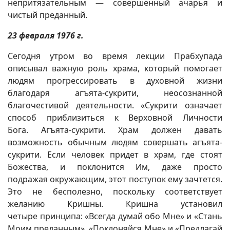
непритязательным — совершенный ачарья и
чистый преданный.
23 февраля 1976 г.
Сегодня утром во время лекции Прабхупада
описывал важную роль храма, который помогает
людям прогрессировать в духовной жизни
благодаря агъята-сукрити, неосознанной
благочестивой деятельности. «Сукрити означает
способ приблизиться к Верховной Личности
Бога. Агъята-сукрити. Храм должен давать
возможность обычным людям совершать агъята-
сукрити. Если человек придет в храм, где стоят
Божества, и поклонится Им, даже просто
подражая окружающим, этот поступок ему зачтется.
Это не бесполезно, поскольку соответствует
желанию Кришны. Кришна установил
четыре принципа: «Всегда думай обо Мне» и «Стань
Моим преданным», «Поклоняйся Мне» и «Предлагай