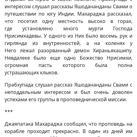
интересом слушал рассказы Яшодананданы Свами о
путешествии по югу Индии. Махараджа рассказал,
что посетил одну местность высоко в горах,
где установлено много мурти Господа
Нрисимхадевы. У одного из Них было восемь рук и
гирлянда из внутренностей, а на коленях у
Него лежал разорванный демон Хираньякашипу.
Невдалеке было еще одно Божество Нрисимхи,
огромная пасть которого была полна
устрашающих клыков.
Прабхупада слушал рассказ Яшодананданы Свами с
неподдельным интересом и был очень доволен
успехами его группы в проповеднической миссии.
***
Джаяпатака Махараджа сообщил, что проповедь на
корабле проходит прекрасно. В один из дней им