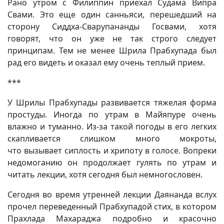
Рано утром с Филиппин приехал Судама Випра
Свами. Это еще один санньяси, перешедший на
сторону Сиддха-Сварупананды Госвами, хотя
говорят, что он уже не так строго следует
принципам. Тем не менее Шрила Прабхупада был
рад его видеть и оказал ему очень теплый прием.
***
У Шрилы Прабхупады развивается тяжелая форма
простуды. Иногда по утрам в Майяпуре очень
влажно и туманно. Из-за такой погоды в его легких
скапливается слишком много мокроты,
что вызывает сиплость и хрипоту в голосе. Вопреки
недомоганию он продолжает гулять по утрам и
читать лекции, хотя сегодня был немногословен.
Сегодня во время утренней лекции Даянанда вслух
прочел переведенный Прабхупадой стих, в котором
Прахлада Махараджа подробно и красочно