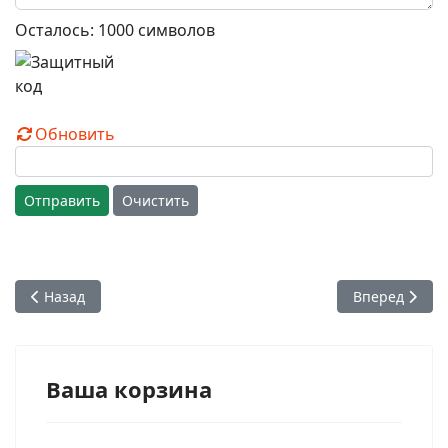
Осталось:
1000
символов
Обновить
Отправить
Очистить
Предыдущий: Глава 11. Часть 09. Что такое така-талия-ньяя
Следующий: Г
Назад
Вперед
Ваша корзина