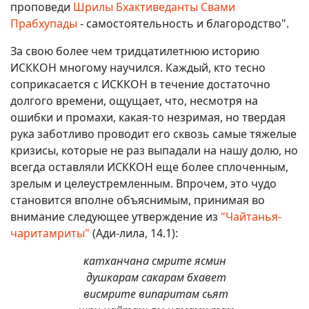
проповеди
Шрилы Бхактиведанты Свами
Прабхупады
- самостоятельность и благородство".
За свою более чем тридцатилетнюю историю
ИСККОН многому научился. Каждый, кто тесно
соприкасается с ИСККОН в течение достаточно
долгого времени, ощущает, что, несмотря на
ошибки и промахи, какая-то незримая, но твердая
рука заботливо проводит его сквозь самые тяжелые
кризисы, которые не раз выпадали на нашу долю, но
всегда оставляли ИСККОН еще более сплоченным,
зрелым и целеустремленным. Впрочем, это чудо
становится вполне объяснимым, принимая во
внимание следующее утверждение из
"Чайтанья-
чаритамриты"
(Ади-лила, 14.1):
катханчана смрите ясмин
душкарам сакарам бхавет
висмрите випаритам сьят