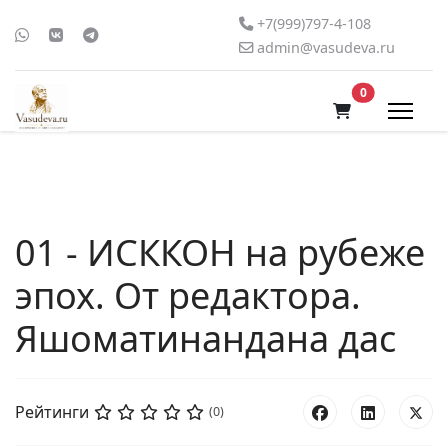
+7(999)797-4-108
admin@vasudeva.ru
В корзину
0
01 - ИСККОН на рубеже
эпох. От редактора.
Яшоматинандана дас
Рейтинги
(0)