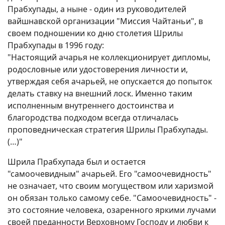
Прабхупады, а ныне - один из руководителей
вайшнавской организации "Миссия Чайтаньи", в
своем подношении ко дню столетия Шрилы
Прабхупады в 1996 году:
"Настоящий ачарья не коллекционирует дипломы,
родословные или удостоверения личности и,
утверждая себя ачарьей, не опускается до попыток
делать ставку на внешний лоск. Именно таким
исполненным внутреннего достоинства и
благородства подходом всегда отличалась
проповедническая стратегия Шрилы Прабхупады.
(…)"
Шрила Прабхупада был и остается
"самоочевидным" ачарьей. Его "самоочевидность"
не означает, что своим могуществом или харизмой
он обязан только самому себе. "Самоочевидность" -
это состояние человека, озаренного яркими лучами
своей преданности Верховному Господу и любви к