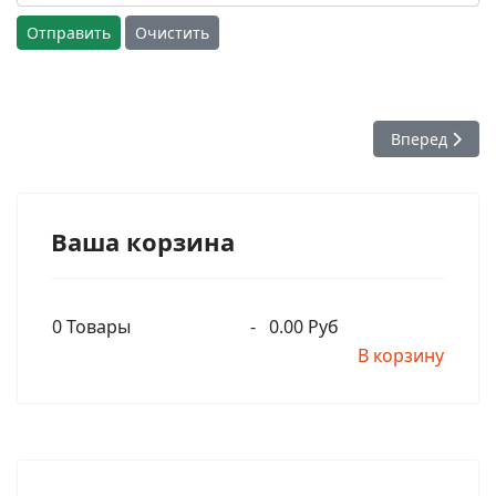
Отправить
Очистить
Следующий: 0
Вперед
Ваша корзина
0
Товары
-
0.00 Руб
В корзину