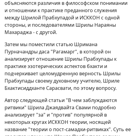
объясняются различия в философском понимании
и отношении к практике преданного служения
между Шрилой Прабхупадой и ИСККОН с одной
стороны, и последователями Шрилы Нараяны
Махараджа - с другой.
Затем мы поместили статью Шримана
Пурначандры даса "Рагамарг", в которой он
анализирует отношение Шрилы Прабхупады к
практике эзотерических аспектов бхакти и
подчеркивает целомудренную верность Шрилы
Прабхупады своему духовному учителю, Шриле
Бхактисиддханте Сарасвати, по этому вопросу.
Автор следующей статьи "В чем заблуждаются
ритвики" Шрила Джаядвайта Свами подробно
анализирует "за" и "против" популярной в
некоторых кругах ИСККОН теории, носящей
название "теории о пост-самадхи-ритвиках". Суть ее