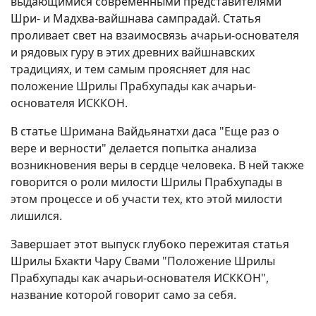
выдающимися современными представителями
Шри- и Мадхва-вайшнава сампрадай. Статья
проливает свет на взаимосвязь ачарьи-основателя
и рядовых гуру в этих древних вайшнавских
традициях, и тем самым проясняет для нас
положение Шрилы Прабхупады как ачарьи-
основателя ИСККОН.
В статье Шримана Вайдьянатхи даса "Еще раз о
вере и верности" делается попытка анализа
возникновения веры в сердце человека. В ней также
говорится о роли милости Шрилы Прабхупады в
этом процессе и об участи тех, кто этой милости
лишился.
Завершает этот выпуск глубоко пережитая статья
Шрилы Бхакти Чару Свами "Положение Шрилы
Прабхупады как ачарьи-основателя ИСККОН",
название которой говорит само за себя.