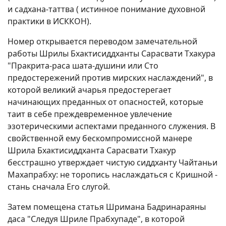
и садхана-таттва ( истинное понимание духовной
практики в ИСККОН).
Номер открывается переводом замечательной
работы Шрилы Бхактисиддханты Сарасвати Тхакура
"Пракрита-раса шата-душини или Сто
предостережений против мирских наслаждений", в
которой великий ачарья предостерегает
начинающих преданных от опасностей, которые
таит в себе преждевременное увлечение
эзотерическими аспектами преданного служения. В
свойственной ему бескомпромиссной манере
Шрила Бхактисиддханта Сарасвати Тхакур
бесстрашно утверждает чистую сиддханту Чайтаньи
Махапрабху: не торопись наслаждаться с Кришной -
стань сначала Его слугой.
Затем помещена статья Шримана Бадринараяны
даса "Следуя Шриле Прабхупаде", в которой