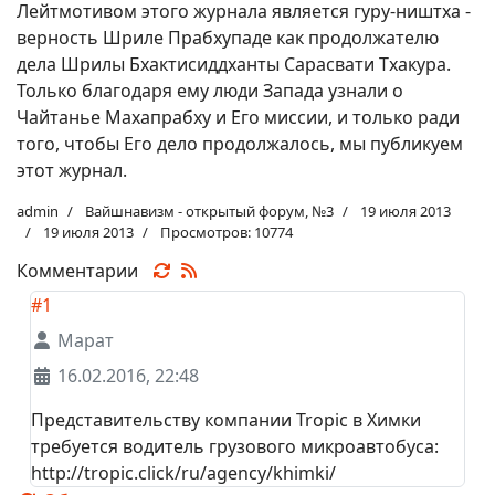
Лейтмотивом этого журнала является гуру-ништха -
верность Шриле Прабхупаде как продолжателю
дела Шрилы Бхактисиддханты Сарасвати Тхакура.
Только благодаря ему люди Запада узнали о
Чайтанье Махапрабху и Его миссии, и только ради
того, чтобы Его дело продолжалось, мы публикуем
этот журнал.
admin
Вайшнавизм - открытый форум, №3
19 июля 2013
19 июля 2013
Просмотров: 10774
Комментарии
#1
Марат
16.02.2016, 22:48
Представительству компании Tropic в Химки
требуется водитель грузового микроавтобуса:
http://tropic.click/ru/agency/khimki/