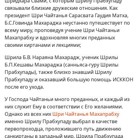
Шридхара Свами, с которым Шрилу Прабхупаду
связывали близкие дружеские отношения. Как
президент Шри Чайтанья Сарасвата Гаудия Матха,
Б.С.Говинда Махараджа неустанно путешествует по
всему миру, проповедуя учение Шри Чайтаньи
Махапрабху и вдохновляя многих преданных
своими киртанами и лекциями;
Шрила Б.В. Нараяна Махарадж, ученик Шрилы
Б.П.Кешавы Махараджа (санньяса-гуру Шрилы
Прабхупады), также близко знавший Шрилу
Прабхупаду и оказавший большую помощь ИСККОН
после его ухода.
У Господа Чайтаньи много преданных, и каждый из
них служит Ему в соответствии с Его желаниями.
Однако из всех них
Шри Чайтанья Махапрабху
именно Шрилу Прабхупаду выбрал в качестве
первопроходца, проложившего путь движению
санкиртаны в западный мир. Шрила Прабхупада