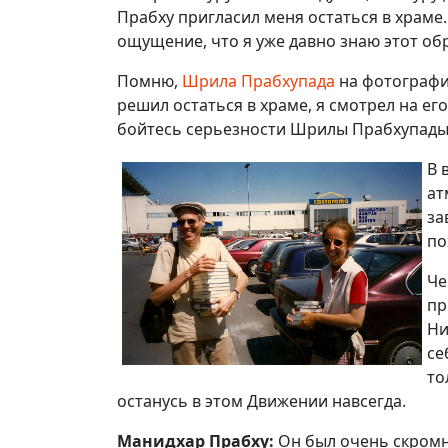
Прабху пригласил меня остаться в храме.
ощущение, что я уже давно знаю этот обр
Помню,
Шрила Прабхупада
на фотографии
решил остаться в храме, я смотрел на ег
бойтесь серьезности Шрилы Прабхупады.
В 
ат
за
по
Че
пр
Ни
се
то
останусь в этом Движении навсегда.
Манидхар Прабху:
Он был очень скромн