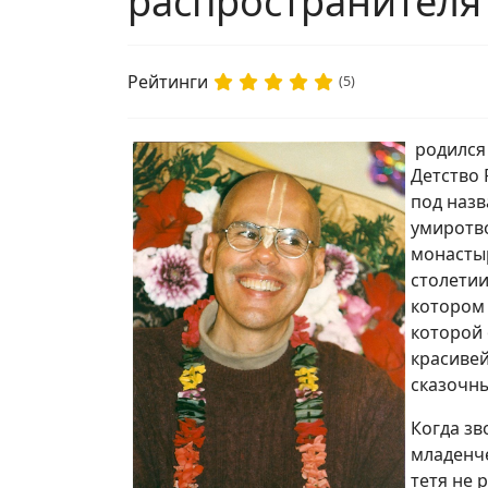
распространителя
Рейтинги
(5)
родился 
Детство
под назв
умиротв
монастыр
столетии
котором 
которой 
красивей
сказочны
Когда зв
младенче
тетя не 