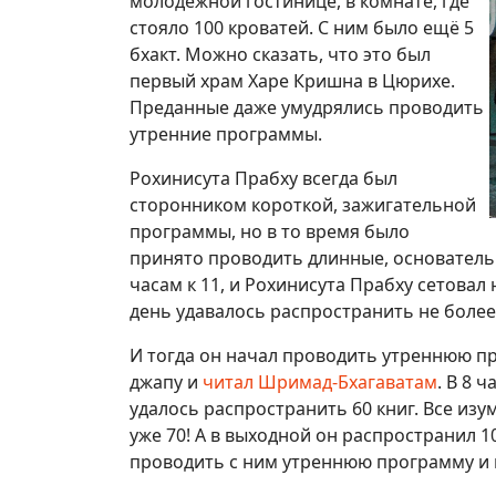
молодёжной гостинице, в комнате, где
стояло 100 кроватей. С ним было ещё 5
бхакт. Можно сказать, что это был
первый храм Харе Кришна в Цюрихе.
Преданные даже умудрялись проводить
утренние программы.
Рохинисута Прабху всегда был
сторонником короткой, зажигательной
программы, но в то время было
принято проводить длинные, основатель
часам к 11, и Рохинисута Прабху сетовал 
день удавалось распространить не более 
И тогда он начал проводить утреннюю про
джапу и
читал Шримад-Бхагаватам
. В 8 
удалось распространить 60 книг. Все из
уже 70! А в выходной он распространил 10
проводить с ним утреннюю программу и 