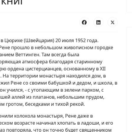
 книг
в Цюрихе (Швейцария) 20 июля 1952 года.
 Рене прошло в небольшом живописном городке
анием Веттинген. Там всегда была
оряющая атмосфера благодаря старинному
ю ордена цистерцианцев, основанному в XII
. На территории монастыря находился дом, в
жил Рене со своими бабушкой и дедом, и школа, в
он учился, - с утопающим в зелени парком, с
шей аллей из платанов, небольшим прудом,
м гротом, беседками и тихой рекой.
онили колокола монастыря, Рене даже в
ском возрасте начинал хлопать в ладоши, и его
раз повторяла, что он точно будет священником