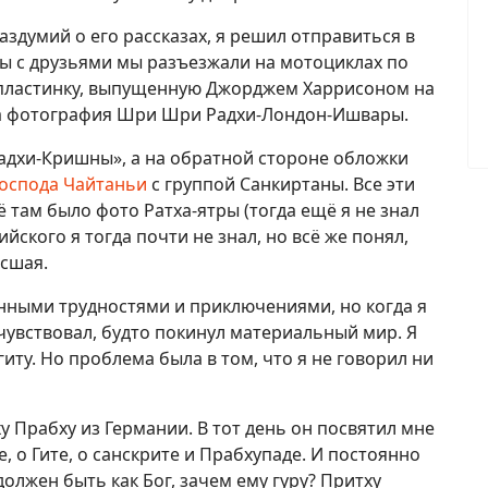
здумий о его рассказах, я решил отправиться в
ы с друзьями мы разъезжали на мотоциклах по
л пластинку, выпущенную Джорджем Харрисоном на
ыла фотография Шри Шри Радхи-Лондон-Ишвары.
дхи-Кришны», а на обратной стороне обложки
оспода Чайтаньи
с группой Санкиртаны. Все эти
ё там было фото Ратха-ятры (тогда ещё я не знал
ийского я тогда почти не знал, но всё же понял,
ысшая.
нными трудностями и приключениями, но когда я
очувствовал, будто покинул материальный мир. Я
гиту. Но проблема была в том, что я не говорил ни
у Прабху из Германии. В тот день он посвятил мне
, о Гите, о санскрите и Прабхупаде. И постоянно
 должен быть как Бог, зачем ему гуру? Притху