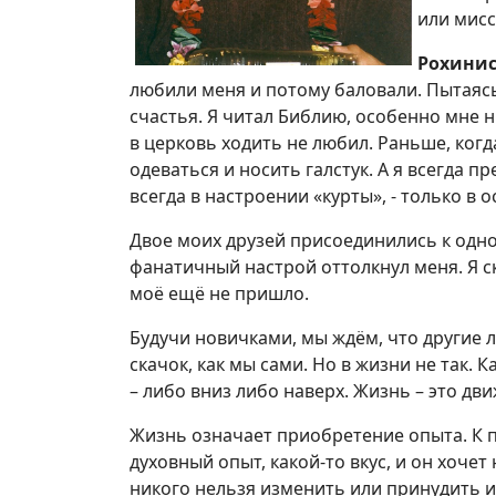
или мис
Рохинис
любили меня и потому баловали. Пытаясь
счастья. Я читал Библию, особенно мне 
в церковь ходить не любил. Раньше, ког
одеваться и носить галстук. А я всегда п
всегда в настроении «курты», - только в 
Двое моих друзей присоединились к одной
фанатичный настрой оттолкнул меня. Я ск
моё ещё не пришло.
Будучи новичками, мы ждём, что другие
скачок, как мы сами. Но в жизни не так.
– либо вниз либо наверх. Жизнь – это дви
Жизнь означает приобретение опыта. К 
духовный опыт, какой-то вкус, и он хоче
никого нельзя изменить или принудить и