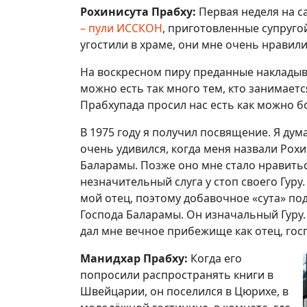
Рохинисута Прабху:
Первая неделя на с
– пули ИССКОН
, приготовленные супруго
угостили в храме, они мне очень нравили
На воскресном пиру преданные накладывал
можно есть так много тем, кто занимаетс
Прабхупада просил нас есть как можно б
В 1975 году я получил посвящение. Я дума
очень удивился, когда меня назвали Рохин
Баларамы. Позже оно мне стало нравиться,
незначительный слуга у стоп своего Гуру
мой отец, поэтому добавочное «сута» под
Господа Баларамы. Он изначальный Гуру.
дал мне вечное прибежище как отец, госп
Манидхар Прабху:
Когда его
попросили распространять книги в
Швейцарии, он поселился в Цюрихе, в