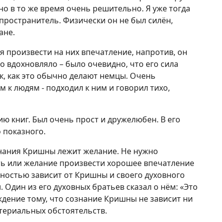
но в то же время очень решительно. Я уже тогда
спространитель. Физически он не был силён,
ане.
я произвести на них впечатление, напротив, он
 вдохновляло – было очевидно, что его сила
к, как это обычно делают немцы. Очень
 к людям - подходил к ним и говорил тихо,
ю книг. Был очень прост и дружелюбен. В его
 показного.
знания Кришны лежит желание. Не нужно
ть или желание произвести хорошее впечатление
лностью зависит от Кришны и своего духовного
. Один из его духовных братьев сказал о нём: «Это
ждение тому, что сознание Кришны не зависит ни
териальных обстоятельств.