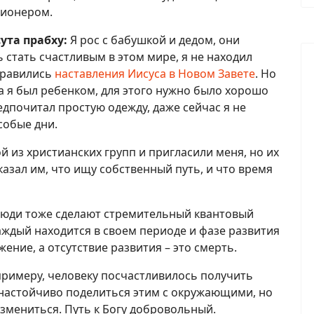
сионером.
ута прабху:
Я рос с бабушкой и дедом, они
 стать счастливым в этом мире, я не находил
нравились
наставления Иисуса в Новом Завете
. Но
да я был ребенком, для этого нужно было хорошо
редпочитал простую одежду, даже сейчас я не
особые дни.
 из христианских групп и пригласили меня, но их
азал им, что ищу собственный путь, и что время
 люди тоже сделают стремительный квантовый
 Каждый находится в своем периоде и фазе развития
жение, а отсутствие развития – это смерть.
примеру, человеку посчастливилось получить
т настойчиво поделиться этим с окружающими, но
змениться. Путь к Богу добровольный.