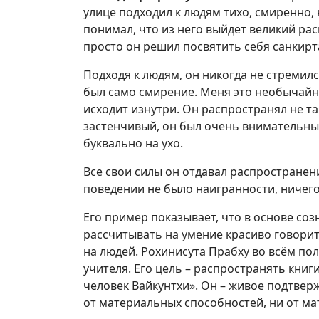
улице подходил к людям тихо, смиренно, 
понимал, что из него выйдет великий ра
просто он решил посвятить себя санкирт
Подходя к людям, он никогда не стремилс
был само смирение. Меня это необычайно
исходит изнутри. Он распространял не та
застенчивый, он был очень внимательным
буквально на ухо.
Все свои силы он отдавал распространени
поведении не было наигранности, ничего
Его пример показывает, что в основе со
рассчитывать на умение красиво говори
на людей. Рохинисута Прабху во всём по
учителя. Его цель – распространять книги
человек Вайкунтхи». Он – живое подтвер
от материальных способностей, ни от ма