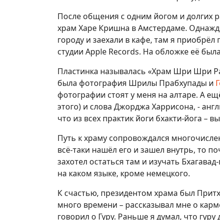
После общения с одним йогом и долгих ра
храм Харе Кришна в Амстердаме. Однажд
городу и заехали в кафе, там я приобрё
студии Apple Records. На обложке её б
Пластинка называлась «Храм Шри Шри Ра
была фотография Шрилы Прабхупады и
Г
фотографии стоят у меня на алтаре. А ещ
этого) и слова Джорджа Харрисона, - англ
что из всех практик йоги бхакти-йога – в
Путь к храму сопровождался многочисле
всё-таки нашёл его и зашел внутрь, то п
захотел остаться там и изучать Бхагавад-
на каком языке, кроме немецкого.
К счастью, президентом храма был Притх
много времени – рассказывал мне о карме
говорил о Гуру. Раньше я думал, что гуру