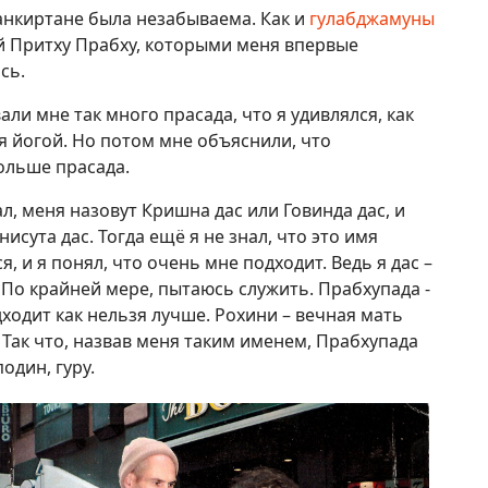
анкиртане была незабываема. Как и
гулабджамуны
й Притху Прабху, которыми меня впервые
сь.
и мне так много прасада, что я удивлялся, как
я йогой. Но потом мне объяснили, что
ольше прасада.
л, меня назовут Кришна дас или Говинда дас, и
исута дас. Тогда ещё я не знал, что это имя
 и я понял, что очень мне подходит. Ведь я дас –
. По крайней мере, пытаюсь служить. Прабхупада -
ходит как нельзя лучше. Рохини – вечная мать
 Так что, назвав меня таким именем, Прабхупада
один, гуру.