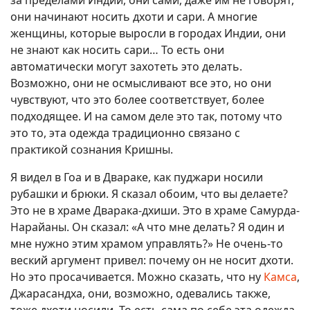
они начинают носить дхоти и сари. А многие
женщины, которые выросли в городах Индии, они
не знают как носить сари… То есть они
автоматически могут захотеть это делать.
Возможно, они не осмысливают все это, но они
чувствуют, что это более соответствует, более
подходящее. И на самом деле это так, потому что
это то, эта одежда традиционно связано с
практикой сознания Кришны.
Я видел в Гоа и в Двараке, как пуджари носили
рубашки и брюки. Я сказал обоим, что вы делаете?
Это не в храме Дварака-дхиши. Это в храме Самурда-
Нарайаны. Он сказал: «А что мне делать? Я один и
мне нужно этим храмом управлять?» Не очень-то
веский аргумент привел: почему он не носит дхоти.
Но это просачивается. Можно сказать, что ну
Камса
,
Джарасандха, они, возможно, одевались также,
тоже дхоти носили. То есть сама по себе эта одежда