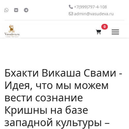
+7(999)797-4-108
admin@vasudeva.ru
В корзину
0
Бхакти Викаша Свами -
Идея, что мы можем
вести сознание
Кришны на базе
западной культуры –