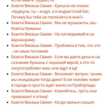
Бхакти Викаша Свами - Кришна не сказал:
«Арджуна, ты – индус, а я индуистский Бог.
Почему бы тебе не поклоняться мне?»
Бхакти Викаша Свами - Мы не музыканты, мы –
бхакты Кришны
Бхакти Викаша Свами - Не наговаривайте на
варнашраму
Бхакти Викаша Свами - Проблема в том, что это
– не наше послание
Бхакти Викаша Свами - Если вы даете деньги на
сознание Кришны с хорошей верой, а кто-то
злоупотребляет ими, они идут в ад!
Бхакти Викаша Свами - Возникает вопрос: зачем
мы инициацию тогда даем? Если человек живет
в городе и просто ждёт милости Прабхупады
Бхакти Викаша Свами - Кланяйтесь, пусть они
привыкают к этому!
Бхакти Викаша Свами - Когда свинья слышит