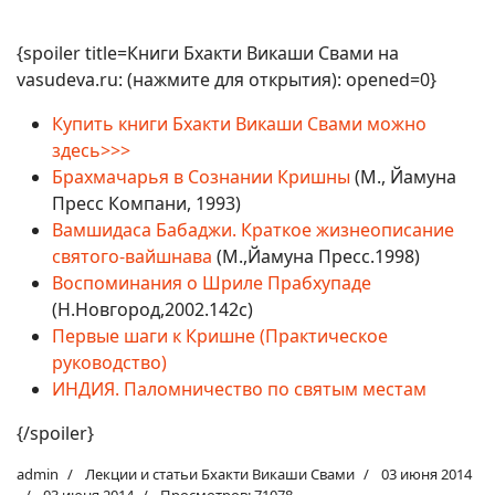
{spoiler title=Книги Бхакти Викаши Свами на
vasudeva.ru: (нажмите для открытия): opened=0}
Купить книги Бхакти Викаши Свами можно
здесь>>>
Брахмачарья в Сознании Кришны
(М., Йамуна
Пресс Компани, 1993)
Вамшидаса Бабаджи. Краткое жизнеописание
святого-вайшнава
(М.,Йамуна Пресс.1998)
Воспоминания о Шриле Прабхупаде
(Н.Новгород,2002.142с)
Первые шаги к Кришне (Практическое
руководство)
ИНДИЯ. Паломничество по святым местам
{/spoiler}
admin
Лекции и статьи Бхакти Викаши Свами
03 июня 2014
03 июня 2014
Просмотров: 71078