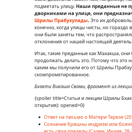
подметать улицу.
Наши преданные не п
дворниками на улице, они предназна
Шрилы Прабухупады
.
Это их добровольн
конечно, когда улицы чисты, но гораздо
они были заняты тем, что распространял
отклонения от нашей настоящей деятель
Итак, такие преданные как Махакша, они 
продолжать делать это. Потому что это 
каким мы получили его от Шрилы Прабхуп
скомпрометированное.
Бхакти Викаша Свами, фрагмент из лекци
{spoiler title=Статьи и лекции Шрилы Бха
открытия): opened=0}
Ответ на письмо о Матери Терезе (20
Сознание Кришны индуизм или божест
есть свои пределы (Салем, Индия, 28-