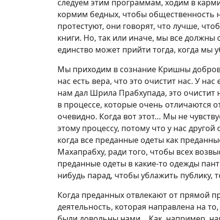
следуем этим программам, ходим в карми
кормим бедных, чтобы общественность н
протестуют, они говорят, что лучше, чт
книги. Но, так или иначе, мы все должны
единство может прийти тогда, когда мы 
Мы приходим в сознание Кришны доброво
нас есть вера, что это очистит нас. У нас
нам дал Шрила Прабхупада, это очистит 
в процессе, которые очень отличаются от
очевидно. Когда вот этот… Мы не чувств
этому процессу, потому что у нас другой
когда все преданные одеты как преданны
Махапрабху, ради того, чтобы всех возвы
преданные одеты в какие-то одежды пант
нибудь парад, чтобы ублажить публику, т
Когда преданных отвлекают от прямой п
деятельность, которая направлена на то
были довольны нами… Как, например, н