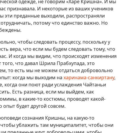
ческой одежде, не говорим «Харе Кришна». И мы
ас признавала. И некоторые из ваших учеников
обы эти преданные выходили, распространяли
 сотрудничать, потому что единство важно. Но
убеждены.
льно, чтобы следовать процессу, поскольку у
 есть вера, что если мы будем следовать тому, что
нас. И когда мы видим, что происходят изменения
 того, что давал Шрила Прабхупада, это
уем, то есть мы не можем отдаться добровольно
 опыт: когда мы выходим на
харинама-санкиртану
,
е, когда они поют ради услаждения Чайтаньи
сить. Есть разница, если мы выйдем, как
омимы, в какие-то костюмы, проводят какой-
о опыт будет другой совсем.
роповеди сознания Кришны, на какую-то
, чтобы ублажить там муниципалитет, чтобы они
аши преданные идут добровольцами, чтобы