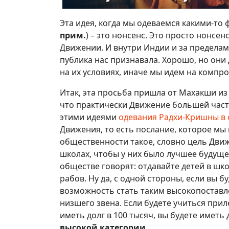
Эта идея, когда мы одеваемся какими-то
прим.
) – это нонсенс. Это просто нонсе
Движении. И внутри Индии и за пределам
публика нас признавала. Хорошо, но они 
на их условиях, иначе мы идем на компр
Итак, эта просьба пришла от Махакши из 
что практически Движение большей час
этими идеями
одевания Радхи-Кришны в 
Движения, то есть послание, которое мы 
общественности такое, словно цель Дви
школах, чтобы у них было лучшее будущее
обществе говорят: отдавайте детей в шк
рабов. Ну да, с одной стороны, если вы б
возможность стать таким высокопоставл
низшего звена. Если будете учиться при
иметь долг в 100 тысяч, вы будете иметь 
высокой категории.