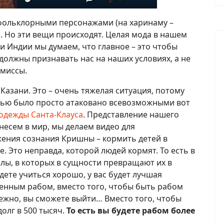
 фольклорными персонажами (на харинаму –
нс. Но эти вещи происходят. Целая мода в нашем
и Индии мы думаем, что главное – это чтобы
должны признавать нас на наших условиях, а не
омиссы.
Казани. Это – очень тяжелая ситуация, потому
тью было просто атаковано всевозможными вот
одежды Санта-Клауса
. Представление нашего
несем в мир, мы делаем видео для
жения сознания Кришны – кормить детей в
. Это неправда, которой людей кормят. То есть в
олы, в которых в сущности превращают их в
удете учиться хорошо, у вас будет лучшая
енным рабом, вместо того, чтобы быть рабом
лежно, вы сможете выйти… Вместо того, чтобы
долг в 500 тысяч.
То есть вы будете рабом более