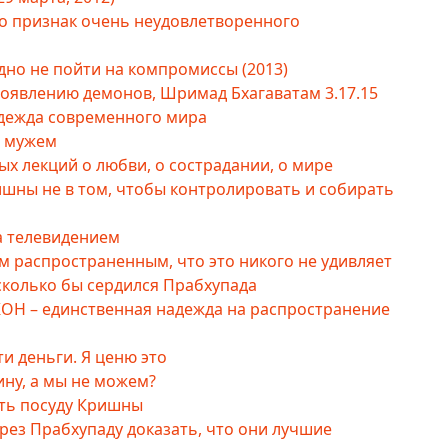
это признак очень неудовлетворенного
но не пойти на компромиссы (2013)
оявлению демонов, Шримад Бхагаватам 3.17.15
дежда современного мира
м мужем
ых лекций о любви, о сострадании, о мире
шны не в том, чтобы контролировать и собирать
а телевидением
м распространенным, что это никого не удивляет
сколько бы сердился Прабхупада
КОН – единственная надежда на распространение
ти деньги. Я ценю это
ину, а мы не можем?
ть посуду Кришны
рез Прабхупаду доказать, что они лучшие